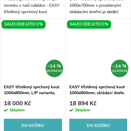
novinku v naší nabídce - EASY
1000x700mm s prosklenými
třístěnný sprchový kout
skládacími dveřmi je ideální
1000x700mm v L/P variantě.
volbou pro vaše koupelny. Jeho
SALECODE:LETO:3:%
SALECODE:LETO:3:%
Tento moderní a praktický
moderní a elegantní design
sprchový kout se stane
zaujme na první pohled a
neodmyslitelnou...
zároveň...
–14 %
–14 %
20 930 Kč
21 970 Kč
EASY třístěnný sprchový kout
EASY třístěnný sprchový kout
1000x800mm, L/P varianta,
1000x800mm, skládací dveře,
čiré sklo
L/P varianta, čiré sklo
18 000 Kč
18 894 Kč
Skladem
Skladem
DO KOŠÍKU
DO KOŠÍKU