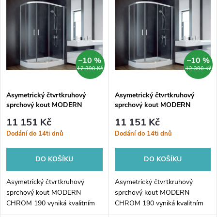
z
ý
Nejprodávanější
e
p
Abecedně
n
i
–10 %
–10 %
12 390 Kč
12 390 Kč
í
s
p
Asymetrický čtvrtkruhový
Asymetrický čtvrtkruhový
sprchový kout MODERN
sprchový kout MODERN
p
CHROM 190, 100, 80, 190,
CHROM 190, 100, 80, 190,
r
11 151 Kč
11 151 Kč
Univerzální Levé / Pravé, Brick
Univerzální Levé / Pravé, Čiré
r
Dodání do 14ti dnů
Dodání do 14ti dnů
bezpečnostní sklo - 6 mm‌,
bezpečnostní sklo - 6 mm,
o
Chrom/Leštěný hliník (ALU)
Chrom/Leštěný hliník (ALU)
o
DO KOŠÍKU
DO KOŠÍKU
d
d
Asymetrický čtvrtkruhový
Asymetrický čtvrtkruhový
u
sprchový kout MODERN
sprchový kout MODERN
CHROM 190 vyniká kvalitním
CHROM 190 vyniká kvalitním
u
zpracováním hliníkového rámu
zpracováním hliníkového rámu