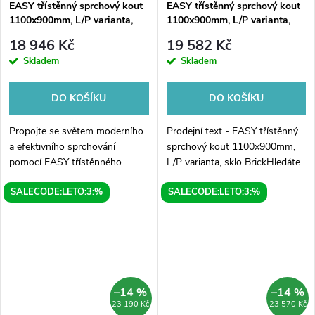
EASY třístěnný sprchový kout
EASY třístěnný sprchový kout
1100x900mm, L/P varianta,
1100x900mm, L/P varianta,
čiré sklo
sklo Brick
18 946 Kč
19 582 Kč
Skladem
Skladem
DO KOŠÍKU
DO KOŠÍKU
Propojte se světem moderního
Prodejní text - EASY třístěnný
a efektivního sprchování
sprchový kout 1100x900mm,
pomocí EASY třístěnného
L/P varianta, sklo BrickHledáte
sprchového koutu o rozměru
moderní, praktické a prostorné
SALECODE:LETO:3:%
SALECODE:LETO:3:%
1100x900 mm v L/P variantě s
řešení pro svou koupelnu? Pak
čirým sklem. Tento skvělý
je tu pro Vás třístěnný...
produkt vám...
–14 %
–14 %
23 190 Kč
23 570 Kč