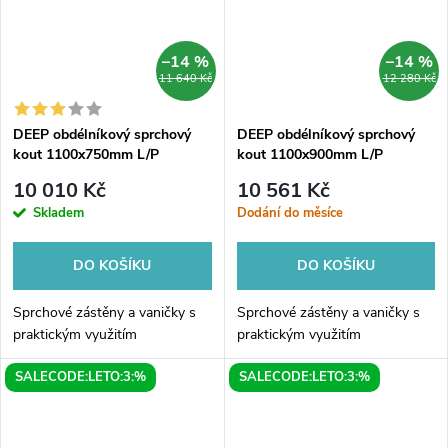
–14 %
–14 %
11 640 Kč
12 280 Kč
DEEP obdélníkový sprchový
DEEP obdélníkový sprchový
kout 1100x750mm L/P
kout 1100x900mm L/P
varianta, čiré sklo
varianta, čiré sklo
10 010 Kč
10 561 Kč
Skladem
Dodání do měsíce
DO KOŠÍKU
DO KOŠÍKU
Sprchové zástěny a vaničky s
Sprchové zástěny a vaničky s
praktickým využitím
praktickým využitím
SALECODE:LETO:3:%
SALECODE:LETO:3:%