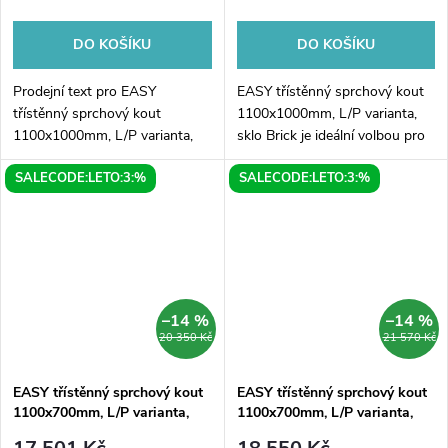
DO KOŠÍKU
DO KOŠÍKU
Prodejní text pro EASY
EASY třístěnný sprchový kout
třístěnný sprchový kout
1100x1000mm, L/P varianta,
1100x1000mm, L/P varianta,
sklo Brick je ideální volbou pro
čiré skloHledáte moderní a
moderní koupelny. Tento
SALECODE:LETO:3:%
SALECODE:LETO:3:%
praktické řešení pro svou
elegantní sprchový kout s
koupelnu? Máme pro Vás
rozměry 1100x1000mm nabízí
perfektní volbu - třístěnný...
dostatek...
–14 %
–14 %
20 350 Kč
21 570 Kč
EASY třístěnný sprchový kout
EASY třístěnný sprchový kout
1100x700mm, L/P varianta,
1100x700mm, L/P varianta,
čiré sklo
sklo Brick