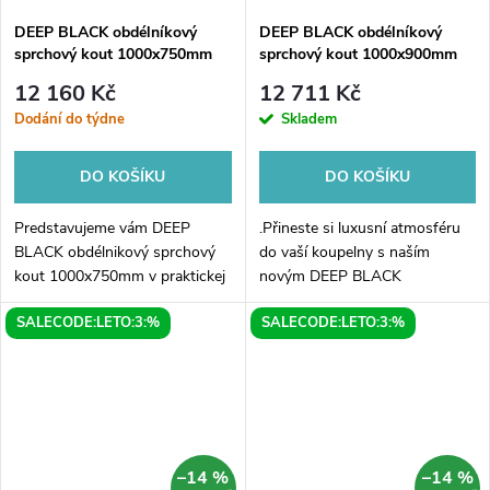
DEEP BLACK obdélníkový
DEEP BLACK obdélníkový
sprchový kout 1000x750mm
sprchový kout 1000x900mm
L/P varianta, čiré sklo
L/P varianta, čiré sklo
12 160 Kč
12 711 Kč
Dodání do týdne
Skladem
DO KOŠÍKU
DO KOŠÍKU
Predstavujeme vám DEEP
.Přineste si luxusní atmosféru
BLACK obdélnikový sprchový
do vaší koupelny s naším
kout 1000x750mm v praktickej
novým DEEP BLACK
L/P variante s moderným
obdélníkovým sprchovým
SALECODE:LETO:3:%
SALECODE:LETO:3:%
dizajnom. Tento luxusný
koutem v rozměru
sprchový kút je vyrobený z
1000x900mm v L/P variantě.
kvalitného skla, ktoré...
Tento elegantní sprchový kout
se...
–14 %
–14 %