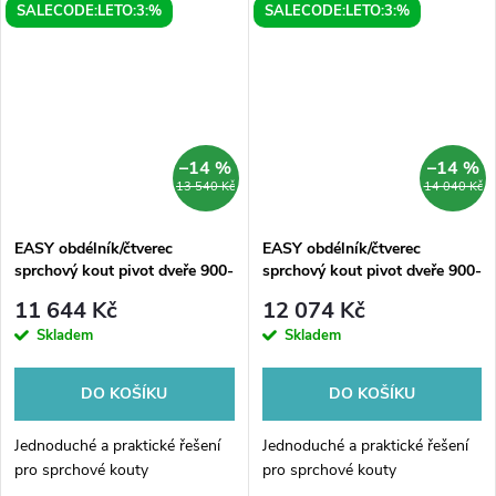
SALECODE:LETO:3:%
SALECODE:LETO:3:%
–14 %
–14 %
13 540 Kč
14 040 Kč
EASY obdélník/čtverec
EASY obdélník/čtverec
sprchový kout pivot dveře 900-
sprchový kout pivot dveře 900-
1000x900mm L/P varianta
1000x900mm L/P varianta,
11 644 Kč
12 074 Kč
sklo Brick
Skladem
Skladem
DO KOŠÍKU
DO KOŠÍKU
Jednoduché a praktické řešení
Jednoduché a praktické řešení
pro sprchové kouty
pro sprchové kouty