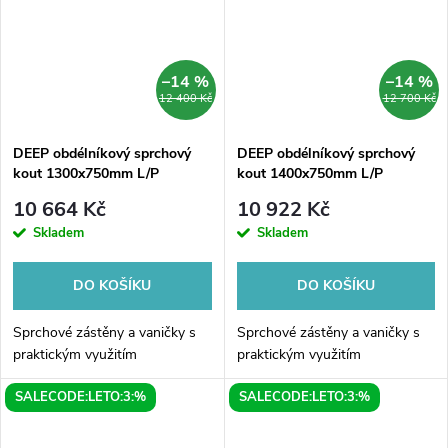
–14 %
–14 %
12 400 Kč
12 700 Kč
DEEP obdélníkový sprchový
DEEP obdélníkový sprchový
kout 1300x750mm L/P
kout 1400x750mm L/P
varianta, čiré sklo
varianta, čiré sklo
10 664 Kč
10 922 Kč
Skladem
Skladem
DO KOŠÍKU
DO KOŠÍKU
Sprchové zástěny a vaničky s
Sprchové zástěny a vaničky s
praktickým využitím
praktickým využitím
SALECODE:LETO:3:%
SALECODE:LETO:3:%