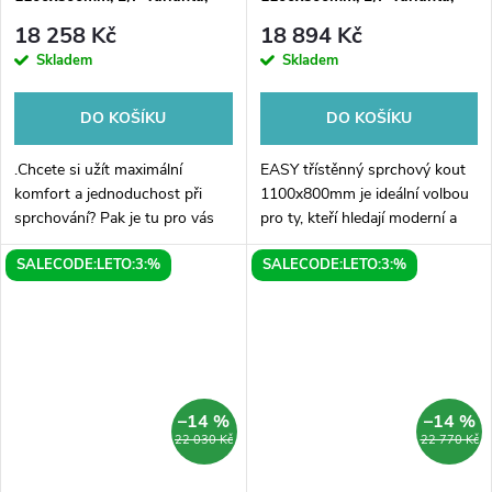
čiré sklo
sklo Brick
18 258 Kč
18 894 Kč
Skladem
Skladem
DO KOŠÍKU
DO KOŠÍKU
.Chcete si užít maximální
EASY třístěnný sprchový kout
komfort a jednoduchost při
1100x800mm je ideální volbou
sprchování? Pak je tu pro vás
pro ty, kteří hledají moderní a
třístěnný sprchový kout EASY v
prostorné řešení pro svou
SALECODE:LETO:3:%
SALECODE:LETO:3:%
rozměru 1100x800 mm. Tento
koupelnu. Tento sprchový kout
moderní koutek s průsvitným
je vyroben ve variantě L/P,...
sklem...
–14 %
–14 %
22 030 Kč
22 770 Kč