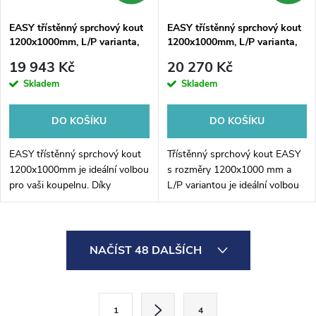
EASY třístěnný sprchový kout
EASY třístěnný sprchový kout
1200x1000mm, L/P varianta,
1200x1000mm, L/P varianta,
čiré sklo
sklo Brick
19 943 Kč
20 270 Kč
Skladem
Skladem
DO KOŠÍKU
DO KOŠÍKU
EASY třístěnný sprchový kout
Třístěnný sprchový kout EASY
1200x1000mm je ideální volbou
s rozměry 1200x1000 mm a
pro vaši koupelnu. Díky
L/P variantou je ideální volbou
speciálnímu designu s trojitými
pro váš koupelnu. Díky
stěnami poskytuje dostatečnou
jednoduchému a modernímu
stabilitu a zároveň vytváří...
designu se snadno hodí do
O
každého...
NAČÍST 48 DALŠÍCH
v
l
S
1
4