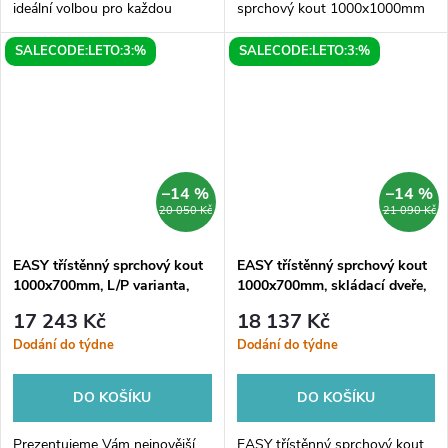
ideální volbou pro každou
sprchový kout 1000x1000mm
koupelnu. Výhodou tohoto
s unikátními skládacími dveřmi
SALECODE:LETO:3:%
SALECODE:LETO:3:%
produktu je, že je možné ho
a možností nastavení na levou
umístit jak do rohu místnosti,
nebo pravou stranu. Tento
tak i...
moderní...
–14 %
–14 %
20 050 Kč
21 090 Kč
EASY třístěnný sprchový kout
EASY třístěnný sprchový kout
1000x700mm, L/P varianta,
1000x700mm, skládací dveře,
čiré sklo
L/P varianta, čiré sklo
17 243 Kč
18 137 Kč
Dodání do týdne
Dodání do týdne
DO KOŠÍKU
DO KOŠÍKU
Prezentujeme Vám nejnovější
EASY třístěnný sprchový kout