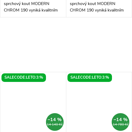
sprchový kout MODERN
sprchový kout MODERN
CHROM 190 vyniká kvalitním
CHROM 190 vyniká kvalitním
zpracováním hliníkového rámu
zpracováním hliníkového rámu
v barvě lesklého chromu,
v barvě lesklého chromu,
který spolu s magnetickým
který spolu s magnetickým
dovíráním, zajistí jeho...
dovíráním, zajistí jeho...
SALECODE:LETO:3:%
SALECODE:LETO:3:%
–14 %
–14 %
14 140 Kč
14 780 Kč