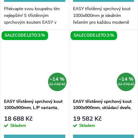
Překvapte svou koupelnu tím
EASY třístěnný sprchový kout
nejlepším! S třístěnným
1000x800mm je ideálním
sprchovým koutem EASY v
řešením pro každou moderně
rozmezí 1000x800mm máte
zařízenou koupelnu. Skládací
SALECODE:LETO:3:%
SALECODE:LETO:3:%
záruku vynikajícího designu i
dveře umožňují snadný přístup
kvality. Jeho praktické L/P
do sprchy a jejich čiré sklo
varianta se snadno...
dodává...
–14 %
–14 %
21 730 Kč
22 770 Kč
EASY třístěnný sprchový kout
EASY třístěnný sprchový kout
1000x900mm, L/P varianta,
1000x900mm, skládací dveře,
čiré sklo
L/P varianta, čiré sklo
18 688 Kč
19 582 Kč
Skladem
Skladem