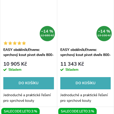
kout je vyroben z kvalitního
nabízí rozměry 1600x750mm,
čirého skla, které...
které...
–14 %
–14 %
12 680 Kč
13 190 Kč
EASY obdélník/čtverec
EASY obdélník/čtverec
sprchový kout pivot dveře 800-
sprchový kout pivot dveře 800-
900x800mm L/P varianta
900x800mm L/P varianta, sklo
10 905 Kč
11 343 Kč
Brick
Skladem
Skladem
DO KOŠÍKU
DO KOŠÍKU
Jednoduché a praktické řešení
Jednoduché a praktické řešení
pro sprchové kouty
pro sprchové kouty
SALECODE:LETO:3:%
SALECODE:LETO:3:%