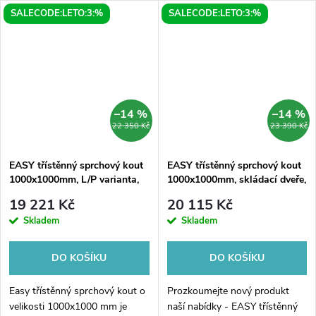
SALECODE:LETO:3:%
SALECODE:LETO:3:%
–14 %
–14 %
22 350 Kč
23 390 Kč
EASY třístěnný sprchový kout
EASY třístěnný sprchový kout
1000x1000mm, L/P varianta,
1000x1000mm, skládací dveře,
čiré sklo
L/P varianta, čiré sklo
19 221 Kč
20 115 Kč
Skladem
Skladem
DO KOŠÍKU
DO KOŠÍKU
Easy třístěnný sprchový kout o
Prozkoumejte nový produkt
velikosti 1000x1000 mm je
naší nabídky - EASY třístěnný