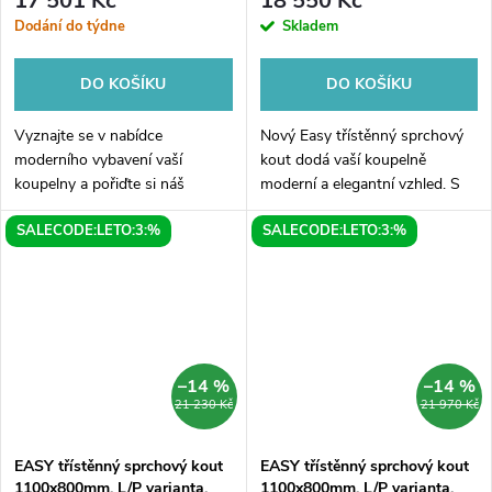
17 501 Kč
18 550 Kč
Dodání do týdne
Skladem
DO KOŠÍKU
DO KOŠÍKU
Vyznajte se v nabídce
Nový Easy třístěnný sprchový
moderního vybavení vaší
kout dodá vaší koupelně
koupelny a pořiďte si náš
moderní a elegantní vzhled. S
třístěnný sprchový kout - EASY
rozměry 1100x700mm se
SALECODE:LETO:3:%
SALECODE:LETO:3:%
1100x700mm, L/P varianta s
snadno vejde do menších
čirým sklem. Tento prostorný a
prostor, aniž by přitom ztratil
elegantní...
na funkčnosti....
–14 %
–14 %
21 230 Kč
21 970 Kč
EASY třístěnný sprchový kout
EASY třístěnný sprchový kout
1100x800mm, L/P varianta,
1100x800mm, L/P varianta,