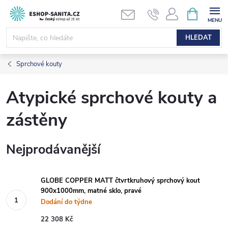
Přejít
NÁKUPNÍ
KOŠÍK
na
obsah
HLEDAT
Sprchové kouty
Atypické sprchové kouty a
zástěny
Nejprodávanější
GLOBE COPPER MATT čtvrtkruhový sprchový kout
900x1000mm, matné sklo, pravé
Dodání do týdne
22 308 Kč