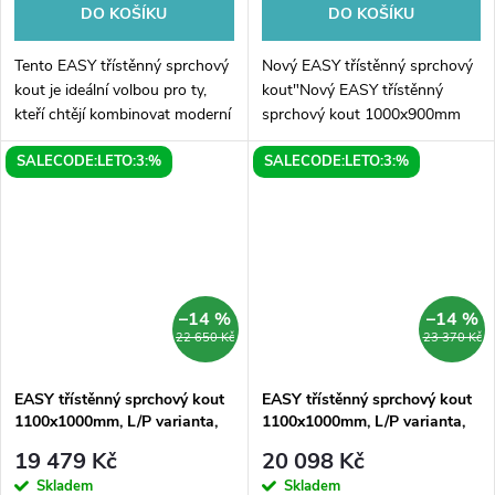
DO KOŠÍKU
DO KOŠÍKU
Tento EASY třístěnný sprchový
Nový EASY třístěnný sprchový
kout je ideální volbou pro ty,
kout"Nový EASY třístěnný
kteří chtějí kombinovat moderní
sprchový kout 1000x900mm
design se snadnou montáží a
přináší dokonalé spojení
SALECODE:LETO:3:%
SALECODE:LETO:3:%
komfortním užíváním. Díky
praktičnosti a moderního
rozměrům 1000x900mm je...
designu do vaší koupelny. Jeho
skládací dveře...
–14 %
–14 %
22 650 Kč
23 370 Kč
EASY třístěnný sprchový kout
EASY třístěnný sprchový kout
1100x1000mm, L/P varianta,
1100x1000mm, L/P varianta,
čiré sklo
sklo Brick
19 479 Kč
20 098 Kč
Skladem
Skladem