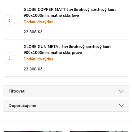
GLOBE COPPER MATT čtvrtkruhový sprchový kout
900x1000mm, matné sklo, levé
Dodání do týdne
22 308 Kč
GLOBE GUN METAL čtvrtkruhový sprchový kout
900x1000mm, matné sklo, pravé
Dodání do týdne
22 308 Kč
Filtrovat
Ř
Doporučujeme
a
Nejlevnější
V
Nejdražší