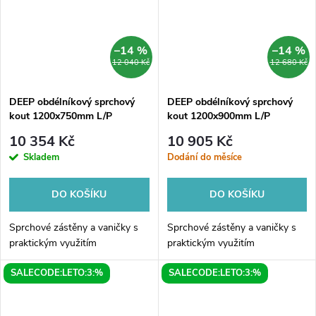
–14 %
–14 %
12 040 Kč
12 680 Kč
DEEP obdélníkový sprchový
DEEP obdélníkový sprchový
kout 1200x750mm L/P
kout 1200x900mm L/P
varianta, čiré sklo
varianta, čiré sklo
10 354 Kč
10 905 Kč
Skladem
Dodání do měsíce
DO KOŠÍKU
DO KOŠÍKU
Sprchové zástěny a vaničky s
Sprchové zástěny a vaničky s
praktickým využitím
praktickým využitím
SALECODE:LETO:3:%
SALECODE:LETO:3:%