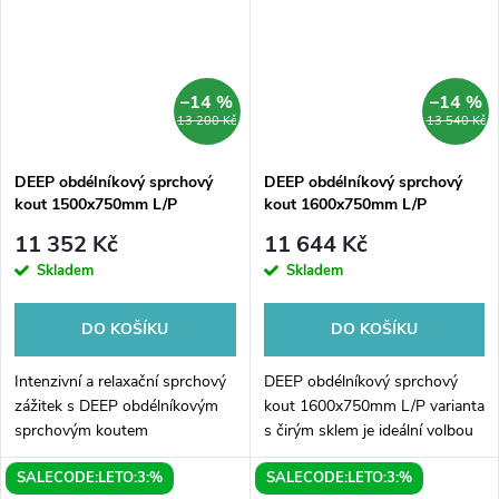
–14 %
–14 %
13 200 Kč
13 540 Kč
DEEP obdélníkový sprchový
DEEP obdélníkový sprchový
kout 1500x750mm L/P
kout 1600x750mm L/P
varianta, čiré sklo
varianta, čiré sklo
11 352 Kč
11 644 Kč
Skladem
Skladem
DO KOŠÍKU
DO KOŠÍKU
Intenzivní a relaxační sprchový
DEEP obdélníkový sprchový
zážitek s DEEP obdélníkovým
kout 1600x750mm L/P varianta
sprchovým koutem
s čirým sklem je ideální volbou
1500x750mm L/P varianta.
pro každou moderní koupelnu!
SALECODE:LETO:3:%
SALECODE:LETO:3:%
Tento moderně designovaný
Tento luxusní sprchový kout