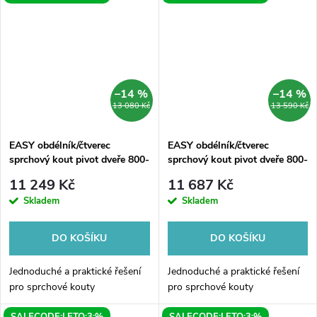
–14 %
–14 %
13 080 Kč
13 590 Kč
EASY obdélník/čtverec
EASY obdélník/čtverec
sprchový kout pivot dveře 800-
sprchový kout pivot dveře 800-
900x900mm L/P varianta
900x900mm L/P varianta, sklo
11 249 Kč
11 687 Kč
Brick
Skladem
Skladem
DO KOŠÍKU
DO KOŠÍKU
Jednoduché a praktické řešení
Jednoduché a praktické řešení
pro sprchové kouty
pro sprchové kouty