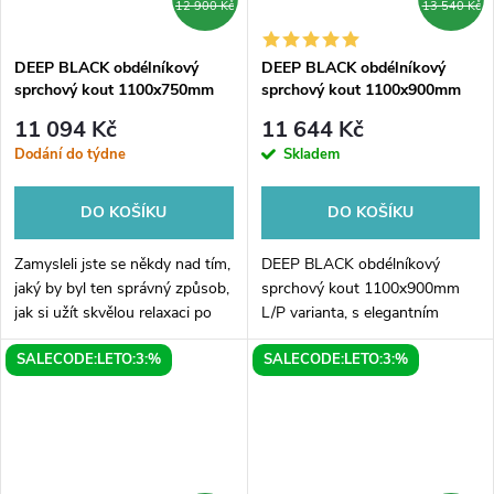
12 900 Kč
13 540 Kč
DEEP BLACK obdélníkový
DEEP BLACK obdélníkový
sprchový kout 1100x750mm
sprchový kout 1100x900mm
L/P varianta, čiré sklo
L/P varianta, čiré sklo
11 094 Kč
11 644 Kč
Dodání do týdne
Skladem
DO KOŠÍKU
DO KOŠÍKU
Zamysleli jste se někdy nad tím,
DEEP BLACK obdélníkový
jaký by byl ten správný způsob,
sprchový kout 1100x900mm
jak si užít skvělou relaxaci po
L/P varianta, s elegantním
náročném dni? Naše nová řada
čirým sklem, je jedním z
SALECODE:LETO:3:%
SALECODE:LETO:3:%
DEEP BLACK vám nabízí
nejoblíbenějších produktů naší
precizně navržený obdélníkový...
společnosti. Tento moderní
sprchový kout je...