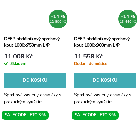
–14 %
–14 %
12 800 Kč
13 440 Kč
DEEP obdélníkový sprchový
DEEP obdélníkový sprchový
kout 1000x750mm L/P
kout 1000x900mm L/P
varianta, čiré sklo
varianta, čiré sklo
11 008 Kč
11 558 Kč
Skladem
Dodání do měsíce
DO KOŠÍKU
DO KOŠÍKU
Sprchové zástěny a vaničky s
Sprchové zástěny a vaničky s
praktickým využitím
praktickým využitím
SALECODE:LETO:3:%
SALECODE:LETO:3:%