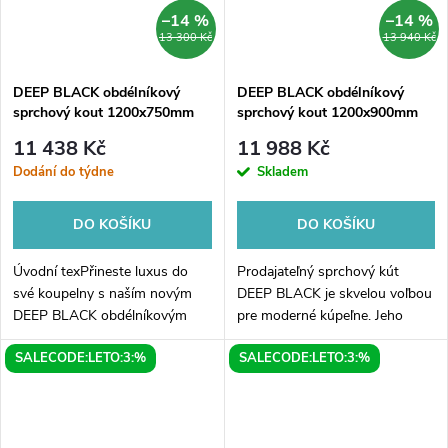
–14 %
–14 %
13 300 Kč
13 940 Kč
DEEP BLACK obdélníkový
DEEP BLACK obdélníkový
sprchový kout 1200x750mm
sprchový kout 1200x900mm
L/P varianta, čiré sklo
L/P varianta, čiré sklo
11 438 Kč
11 988 Kč
Dodání do týdne
Skladem
DO KOŠÍKU
DO KOŠÍKU
Úvodní texPřineste luxus do
Prodajateľný sprchový kút
své koupelny s naším novým
DEEP BLACK je skvelou voľbou
DEEP BLACK obdélníkovým
pre moderné kúpeľne. Jeho
sprchovým koutem
obdĺžnikový tvar s rozmermi
SALECODE:LETO:3:%
SALECODE:LETO:3:%
1200x750mm v L/P variantě,
1200x900mm a variabilnou
který je vyrobený z kvalitního
možnosťou inštalácie vľavo
čirého skla a vytvoří...
alebo vpravo,...