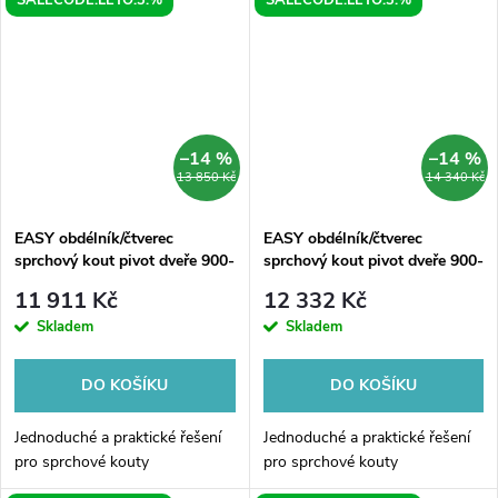
SALECODE:LETO:3:%
SALECODE:LETO:3:%
–14 %
–14 %
13 850 Kč
14 340 Kč
EASY obdélník/čtverec
EASY obdélník/čtverec
sprchový kout pivot dveře 900-
sprchový kout pivot dveře 900-
1000x1000mm L/P variant
1000x1000mm L/P variant,
11 911 Kč
12 332 Kč
sklo Brick
Skladem
Skladem
DO KOŠÍKU
DO KOŠÍKU
Jednoduché a praktické řešení
Jednoduché a praktické řešení
pro sprchové kouty
pro sprchové kouty