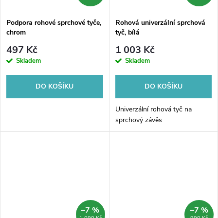
ů
ů
Podpora rohové sprchové tyče,
Rohová univerzální sprchová
chrom
tyč, bílá
497 Kč
1 003 Kč
Skladem
Skladem
DO KOŠÍKU
DO KOŠÍKU
Univerzální rohová tyč na
sprchový závěs
–7 %
–7 %