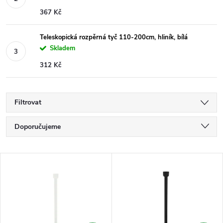
367 Kč
Teleskopická rozpěrná tyč 110-200cm, hliník, bílá
Skladem
312 Kč
Filtrovat
Ř
Doporučujeme
a
Nejlevnější
V
Nejdražší
z
ý
Nejprodávanější
e
p
Abecedně