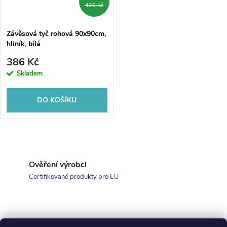
420 Kč
Závěsová tyč rohová 90x90cm,
hliník, bílá
386 Kč
Skladem
DO KOŠÍKU
O
v
Ověření výrobci
Certifikované produkty pro EU
l
á