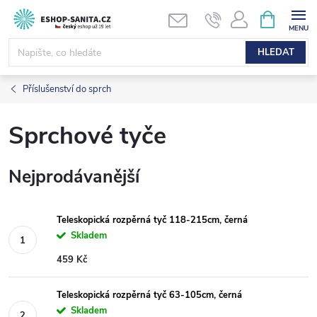
Přejít
NÁKUPNÍ
KOŠÍK
na
obsah
HLEDAT
Příslušenství do sprch
Sprchové tyče
Nejprodávanější
Teleskopická rozpěrná tyč 118-215cm, černá
Skladem
459 Kč
Teleskopická rozpěrná tyč 63-105cm, černá
Skladem