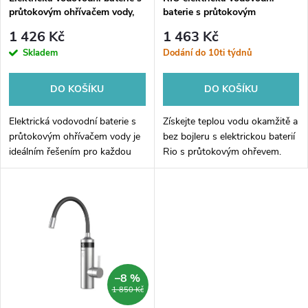
p
průtokovým ohřívačem vody,
baterie s průtokovým
p
230V, 3kW, nerez
ohřívačem vody, 230V, 3kW,
r
1 426 Kč
1 463 Kč
bílá/nerez
r
Skladem
Dodání do 10ti týdnů
o
o
DO KOŠÍKU
DO KOŠÍKU
d
d
Elektrická vodovodní baterie s
Získejte teplou vodu okamžitě a
u
průtokovým ohřívačem vody je
bez bojleru s elektrickou baterií
ideálním řešením pro každou
Rio s průtokovým ohřevem.
u
domácnost. S touto baterií
Toto chytré řešení s výkonem 3
k
máte k dispozici horkou vodu
kW zajistí ohřev vody během
k
kdykoliv ji budete potřebovat,
pár sekund, což je ideální...
t
a...
t
ů
ů
–8 %
1 850 Kč