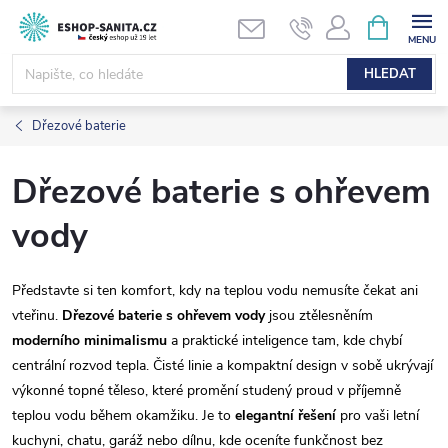
Přejít
NÁKUPNÍ
KOŠÍK
na
obsah
HLEDAT
Dřezové baterie
Dřezové baterie s ohřevem
vody
Představte si ten komfort, kdy na teplou vodu nemusíte čekat ani
vteřinu.
Dřezové baterie s ohřevem vody
jsou ztělesněním
moderního minimalismu
a praktické inteligence tam, kde chybí
centrální rozvod tepla. Čisté linie a kompaktní design v sobě ukrývají
výkonné topné těleso, které promění studený proud v příjemně
teplou vodu během okamžiku. Je to
elegantní řešení
pro vaši letní
kuchyni, chatu, garáž nebo dílnu, kde oceníte funkčnost bez