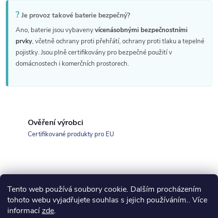
?
Je provoz takové baterie bezpečný?
Ano, baterie jsou vybaveny
vícenásobnými bezpečnostními
prvky
, včetně ochrany proti přehřátí, ochrany proti tlaku a tepelné
pojistky. Jsou plně certifikovány pro bezpečné použití v
domácnostech i komerčních prostorech.
Ověření výrobci
Certifikované produkty pro EU
Tento web používá soubory cookie. Dalším procházením
Z
tohoto webu vyjadřujete souhlas s jejich používáním.. Více
koupelny-sanita.cz
kupelne-online.sk
informací
zde
.