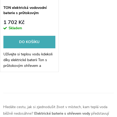
TON elektrická vodovodní
baterie s průtokovým
ohřívačem vody, flexi ramínko,
1 702 Kč
230V, 3kW, černá/nerez
Skladem
DO KOŠÍKU
Užívejte si teplou vodu kdekoli
díky elektrické baterii Ton s
průtokovým ohřevem a
praktickým flexibilním
ramínkem. Tato stylová černo-
nerezová baterie s výkonem 3
O
kW ohřeje...
v
l
Hledáte cestu, jak si zjednodušit život v místech, kam teplá voda
běžně nedosáhne?
Elektrické baterie s ohřevem vody
představují