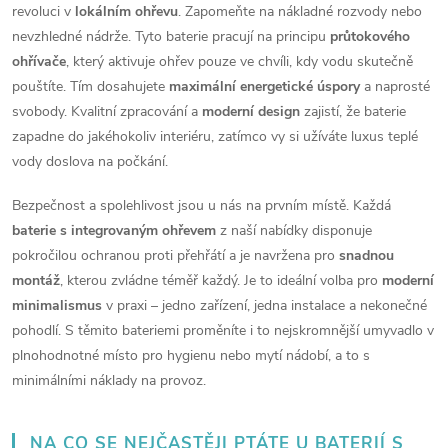
á
revoluci v
lokálním ohřevu
. Zapomeňte na nákladné rozvody nebo
d
nevzhledné nádrže. Tyto baterie pracují na principu
průtokového
ohřívače
, který aktivuje ohřev pouze ve chvíli, kdy vodu skutečně
a
pouštíte. Tím dosahujete
maximální energetické úspory
a naprosté
svobody. Kvalitní zpracování a
moderní design
zajistí, že baterie
c
zapadne do jakéhokoliv interiéru, zatímco vy si užíváte luxus teplé
í
vody doslova na počkání.
p
Bezpečnost a spolehlivost jsou u nás na prvním místě. Každá
baterie s integrovaným ohřevem
z naší nabídky disponuje
r
pokročilou ochranou proti přehřátí a je navržena pro
snadnou
v
montáž
, kterou zvládne téměř každý. Je to ideální volba pro
moderní
minimalismus
v praxi – jedno zařízení, jedna instalace a nekonečné
k
pohodlí. S těmito bateriemi proměníte i to nejskromnější umyvadlo v
y
plnohodnotné místo pro hygienu nebo mytí nádobí, a to s
minimálními náklady na provoz.
v
ý
NA CO SE NEJČASTĚJI PTÁTE U BATERIÍ S