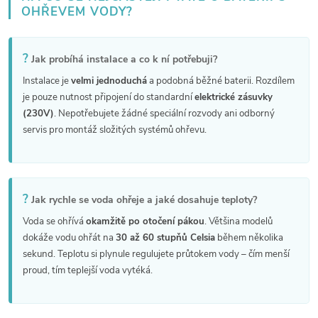
OHŘEVEM VODY?
p
i
?
Jak probíhá instalace a co k ní potřebuji?
s
Instalace je
velmi jednoduchá
a podobná běžné baterii. Rozdílem
je pouze nutnost připojení do standardní
elektrické zásuvky
u
(230V)
. Nepotřebujete žádné speciální rozvody ani odborný
servis pro montáž složitých systémů ohřevu.
?
Jak rychle se voda ohřeje a jaké dosahuje teploty?
Voda se ohřívá
okamžitě po otočení pákou
. Většina modelů
dokáže vodu ohřát na
30 až 60 stupňů Celsia
během několika
sekund. Teplotu si plynule regulujete průtokem vody – čím menší
proud, tím teplejší voda vytéká.