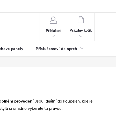
any osobních údajů
NÁKUPNÍ
KOŠÍK
Prázdný košík
Přihlášení
chové panely
Příslušenství do sprch
Umyvadla
dolném provedení
. Jsou ideální do koupelen, kde je
stylů si snadno vyberete tu pravou.