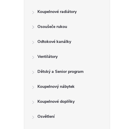
í
Koupelnové radiátory
r
Osoušeče rukou
Odtokové kanálky
Ventilátory
Dětský a Senior program
Koupelnový nábytek
Koupelnové doplňky
i
Osvětlení