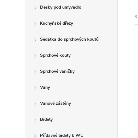
e
Desky pod umyvadlo
3
l
Kuchyňské dřezy
Sedátka do sprchových koutů
Sprchové kouty
í
Sprchové vaničky
i
Vany
Vanové zástěny
Bidety
Přídavné bidety k WC