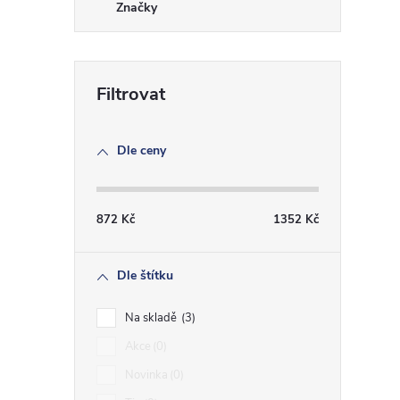
Značky
Dle ceny
872
Kč
1352
Kč
Dle štítku
Na skladě
3
Akce
0
Novinka
0