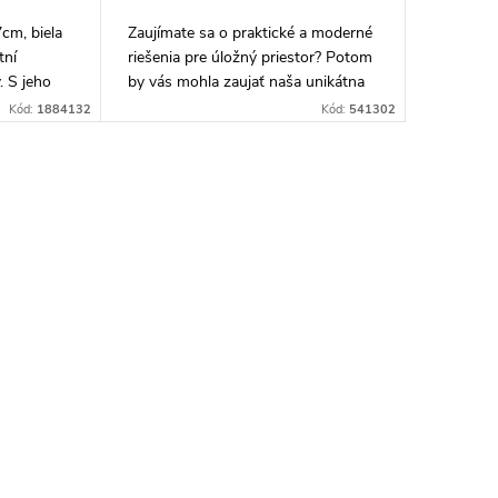
cm, biela
Zaujímate sa o praktické a moderné
tní
riešenia pre úložný priestor? Potom
 S jeho
by vás mohla zaujať naša unikátna
oskytuje
RANO galérka v bielom prevedení. S
Kód:
1884132
Kód:
541302
kladnění
rozmermi 59x51x16cm a dvoma
12W...