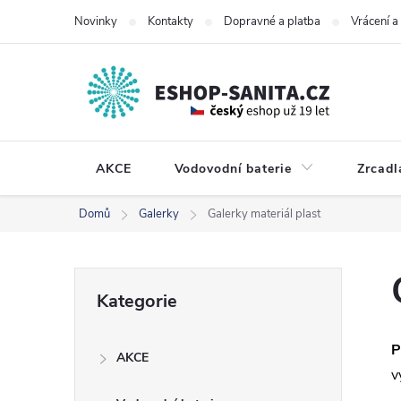
Přejít
Novinky
Kontakty
Dopravné a platba
Vrácení 
na
obsah
AKCE
Vodovodní baterie
Zrcadl
Domů
Galerky
Galerky materiál plast
P
Přeskočit
Kategorie
kategorie
o
P
AKCE
s
v