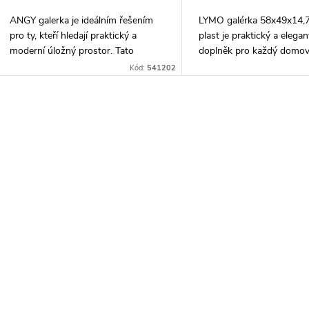
o
u
ANGY galerka je ideálním řešením
LYMO galérka 58x49x14,7
d
pro ty, kteří hledají praktický a
plast je praktický a elegan
k
moderní úložný prostor. Tato
doplněk pro každý domov.
u
galerka o rozměrech 59x50x15cm
rozměry 58x49x14,7cm p
Kód:
541202
t
nabízí dostatek prostoru pro uložení
dostatek prostoru pro us
k
různých...
drobných...
ů
O
t
v
ů
á
d
a
c