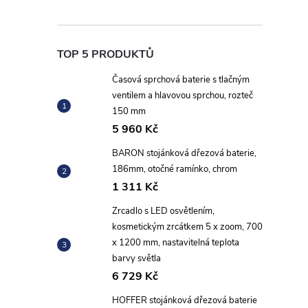
TOP 5 PRODUKTŮ
Časová sprchová baterie s tlačným
ventilem a hlavovou sprchou, rozteč
150 mm
5 960 Kč
BARON stojánková dřezová baterie,
186mm, otočné ramínko, chrom
1 311 Kč
Zrcadlo s LED osvětlením,
kosmetickým zrcátkem 5 x zoom, 700
x 1200 mm, nastavitelná teplota
barvy světla
6 729 Kč
HOFFER stojánková dřezová baterie