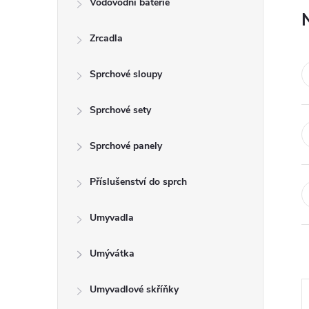
Vodovodní baterie
t
Zrcadla
r
a
Sprchové sloupy
n
Sprchové sety
n
Sprchové panely
í
Příslušenství do sprch
p
Umyvadla
a
Umývátka
n
Umyvadlové skříňky