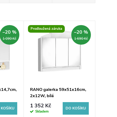
Prodloužená záruka
–20 %
–20 %
1 090 Kč
1 690 Kč
x14,7cm,
RANO galerka 59x51x16cm,
2x12W, bílá
1 352 Kč
 KOŠÍKU
DO KOŠÍKU
Skladem