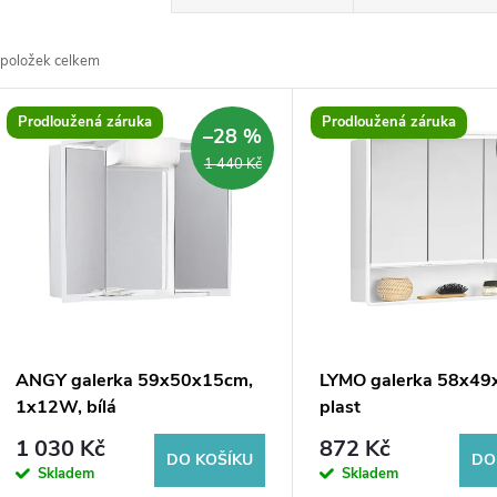
a
položek celkem
z
V
Prodloužená záruka
Prodloužená záruka
e
–28 %
ý
1 440 Kč
n
p
p
s
r
p
ANGY galerka 59x50x15cm,
LYMO galerka 58x49
o
1x12W, bílá
plast
r
1 030 Kč
872 Kč
d
DO KOŠÍKU
DO
Skladem
Skladem