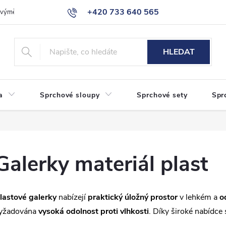
+420 733 640 565
a výměna zboží
Reklamace
Obchodní podmínky
Podmínky ochr
info@eshop-sanita.cz
HLEDAT
a
Sprchové sloupy
Sprchové sety
Spr
Galerky materiál plast
lastové galerky
nabízejí
praktický úložný prostor
v lehkém a
o
yžadována
vysoká odolnost proti vlhkosti
. Díky široké nabídce 