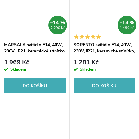
–14 %
–14 %
2 290 Kč
1 490 Kč
MARSALA svítidlo E14, 40W,
SORENTO svítidlo E14, 40W,
230V, IP21, keramické stínítko,
230V, IP21, keramické stínítko,
bronz
bronz
1 969 Kč
1 281 Kč
Skladem
Skladem
DO KOŠÍKU
DO KOŠÍKU