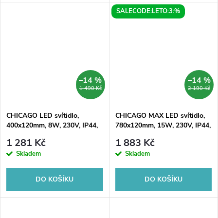
SALECODE:LETO:3:%
–14 %
–14 %
1 490 Kč
2 190 Kč
CHICAGO LED svítidlo,
CHICAGO MAX LED svítidlo,
400x120mm, 8W, 230V, IP44,
780x120mm, 15W, 230V, IP44,
plast, černá mat
plast, černá mat
1 281 Kč
1 883 Kč
Skladem
Skladem
DO KOŠÍKU
DO KOŠÍKU