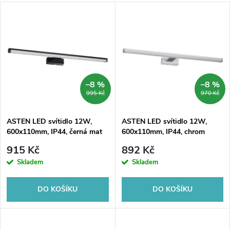
a
V
Nejdražší
z
ý
Nejprodávanější
e
p
Abecedně
n
i
–8 %
–8 %
995 Kč
970 Kč
í
s
p
ASTEN LED svítidlo 12W,
ASTEN LED svítidlo 12W,
600x110mm, IP44, černá mat
600x110mm, IP44, chrom
p
r
915 Kč
892 Kč
r
Skladem
Skladem
o
o
DO KOŠÍKU
DO KOŠÍKU
d
d