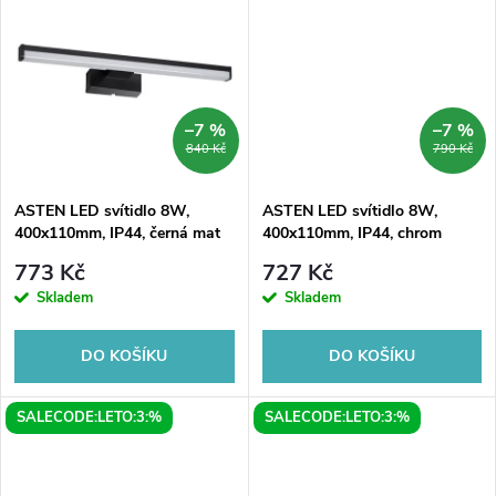
u
u
k
k
t
t
–7 %
–7 %
840 Kč
790 Kč
ů
ů
ASTEN LED svítidlo 8W,
ASTEN LED svítidlo 8W,
400x110mm, IP44, černá mat
400x110mm, IP44, chrom
773 Kč
727 Kč
Skladem
Skladem
DO KOŠÍKU
DO KOŠÍKU
SALECODE:LETO:3:%
SALECODE:LETO:3:%