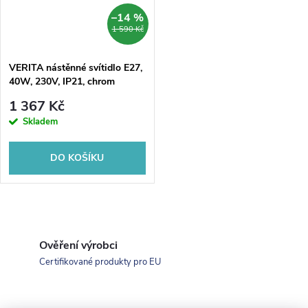
–14 %
1 590 Kč
VERITA nástěnné svítidlo E27,
40W, 230V, IP21, chrom
1 367 Kč
Skladem
DO KOŠÍKU
O
v
Ověření výrobci
Certifikované produkty pro EU
l
á