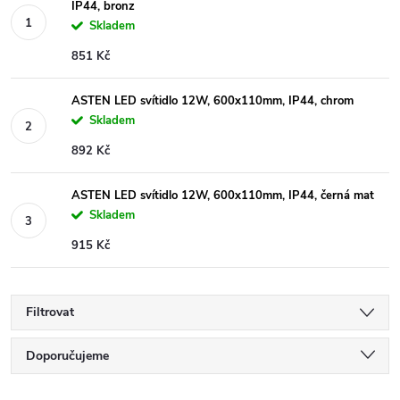
IP44, bronz
Skladem
851 Kč
ASTEN LED svítidlo 12W, 600x110mm, IP44, chrom
Skladem
892 Kč
ASTEN LED svítidlo 12W, 600x110mm, IP44, černá mat
Skladem
915 Kč
Filtrovat
Ř
Doporučujeme
Nejlevnější