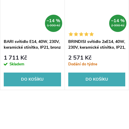
–14 %
–14 %
1 990 Kč
2 990 Kč
BARI svítidlo E14, 40W, 230V,
BRINDISI svítidlo 2xE14, 40W,
keramické stínítko, IP21, bronz
230V, keramické stínítko, IP21,
bronz
1 711 Kč
2 571 Kč
Skladem
Dodání do týdne
DO KOŠÍKU
DO KOŠÍKU