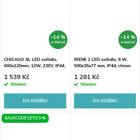
–14 %
–14 %
1 790 Kč
1 490 Kč
CHICAGO XL LED svítidlo,
IRENE 2 LED svítidlo, 9 W,
600x120mm, 12W, 230V, IP44,
500x35x77 mm, IP44, chrom
plast, černá mat
1 539 Kč
1 281 Kč
Skladem
Skladem
DO KOŠÍKU
DO KOŠÍKU
SALECODE:LETO:3:%