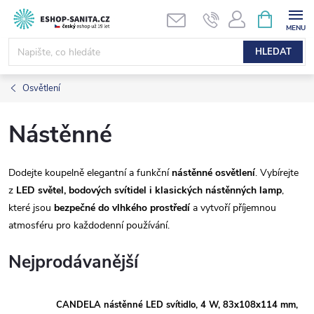
Přejít
NÁKUPNÍ
KOŠÍK
na
obsah
HLEDAT
Osvětlení
Nástěnné
Dodejte koupelně elegantní a funkční
nástěnné osvětlení
. Vybírejte
z
LED světel, bodových svítidel i klasických nástěnných lamp
,
které jsou
bezpečné do vlhkého prostředí
a vytvoří příjemnou
atmosféru pro každodenní používání.
Nejprodávanější
CANDELA nástěnné LED svítidlo, 4 W, 83x108x114 mm,