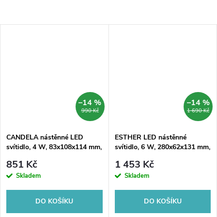
–14 %
–14 %
990 Kč
1 690 Kč
CANDELA nástěnné LED
ESTHER LED nástěnné
svítidlo, 4 W, 83x108x114 mm,
svítidlo, 6 W, 280x62x131 mm,
IP44, bronz
IP44, chrom
851 Kč
1 453 Kč
Skladem
Skladem
DO KOŠÍKU
DO KOŠÍKU