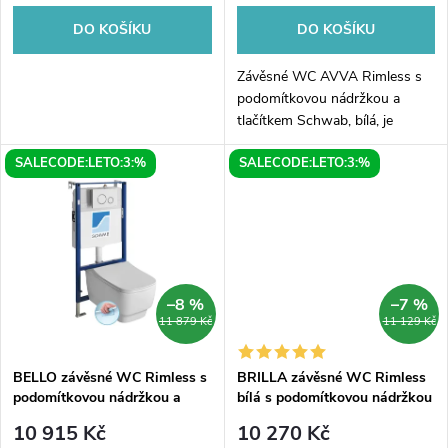
o
o
DO KOŠÍKU
DO KOŠÍKU
d
d
Závěsné WC AVVA Rimless s
u
podomítkovou nádržkou a
tlačítkem Schwab, bílá, je
u
ideální volbou pro vaši
k
SALECODE:LETO:3:%
SALECODE:LETO:3:%
koupelnu. Tento moderní
k
toaletní set značky AVVA
t
kombinuje elegantní design...
t
ů
ů
–8 %
–7 %
11 879 Kč
11 129 Kč
BELLO závěsné WC Rimless s
BRILLA závěsné WC Rimless
podomítkovou nádržkou a
bílá s podomítkovou nádržkou
tlačítkem Schwab, bílá
a tlačítkem Schwab, bílá
10 915 Kč
10 270 Kč