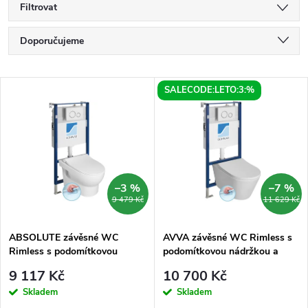
Filtrovat
Ř
Doporučujeme
a
Nejlevnější
V
SALECODE:LETO:3:%
Nejdražší
z
ý
Nejprodávanější
e
p
Abecedně
n
i
–3 %
–7 %
9 479 Kč
11 629 Kč
í
s
p
ABSOLUTE závěsné WC
AVVA závěsné WC Rimless s
Rimless s podomítkovou
podomítkovou nádržkou a
p
nádržkou a tlačítkem Schwab,
tlačítkem Schwab, bílá
r
9 117 Kč
10 700 Kč
bílá
r
Skladem
Skladem