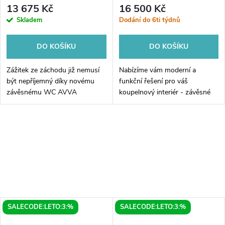
a bidet. sprška s
tlačítkem Geberit, bílá
13 675 Kč
16 500 Kč
podomítkovou nádržkou a
Skladem
Dodání do 6ti týdnů
tlačítkem Schwab, bílá
DO KOŠÍKU
DO KOŠÍKU
Zážitek ze záchodu již nemusí
Nabízíme vám moderní a
být nepříjemný díky novému
funkční řešení pro váš
závěsnému WC AVVA
koupelnový interiér - závěsné
CLEANWASH. Tento inovativní
WC Brilla s podomítkovou
produkt kombinuje v sobě
nádržkou a tlačítkem Geberit v
komfort, funkčnost a moderní
bílém provedení. Tento výrobek
design pro dokonalý...
je nejen...
SALECODE:LETO:3:%
SALECODE:LETO:3:%