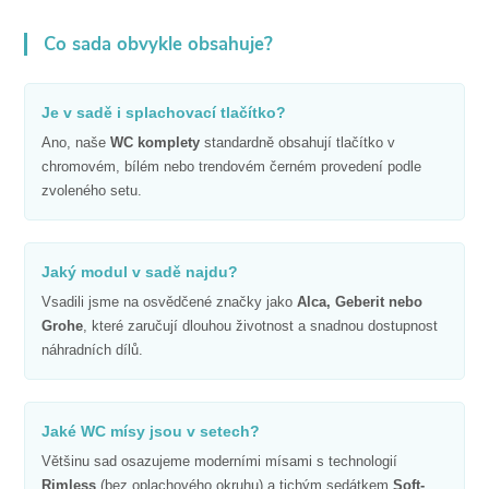
Co sada obvykle obsahuje?
Je v sadě i splachovací tlačítko?
Ano, naše
WC komplety
standardně obsahují tlačítko v
chromovém, bílém nebo trendovém černém provedení podle
zvoleného setu.
Jaký modul v sadě najdu?
Vsadili jsme na osvědčené značky jako
Alca, Geberit nebo
Grohe
, které zaručují dlouhou životnost a snadnou dostupnost
náhradních dílů.
Jaké WC mísy jsou v setech?
Většinu sad osazujeme moderními mísami s technologií
Rimless
(bez oplachového okruhu) a tichým sedátkem
Soft-