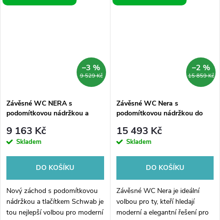
podomítkovou nádržkou a
správnou volbou pro váš
tlačítkem Schwab...
interiér. Tento...
–3 %
–2 %
9 529 Kč
15 859 Kč
Závěsné WC NERA s
Závěsné WC Nera s
podomítkovou nádržkou a
podomítkovou nádržkou do
tlačítkem Schwab, bílá
sádrokartonu a tlačítkem
9 163 Kč
15 493 Kč
Geberit, bílá
Skladem
Skladem
DO KOŠÍKU
DO KOŠÍKU
Nový záchod s podomítkovou
Závěsné WC Nera je ideální
nádržkou a tlačítkem Schwab je
volbou pro ty, kteří hledají
tou nejlepší volbou pro moderní
moderní a elegantní řešení pro