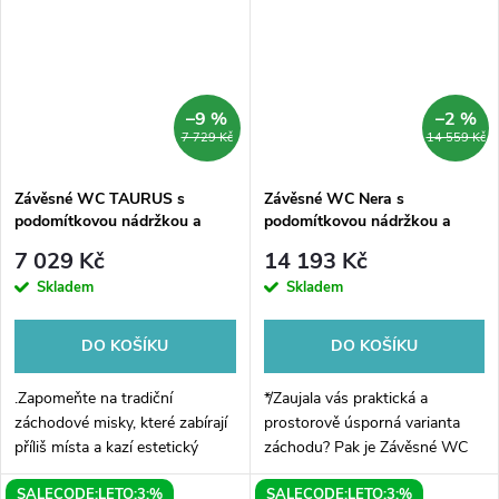
–9 %
–2 %
7 729 Kč
14 559 Kč
Závěsné WC TAURUS s
Závěsné WC Nera s
podomítkovou nádržkou a
podomítkovou nádržkou a
tlačítkem Schwab, bílá
tlačítkem Geberit, bílá
7 029 Kč
14 193 Kč
Skladem
Skladem
DO KOŠÍKU
DO KOŠÍKU
.Zapomeňte na tradiční
*/Zaujala vás praktická a
záchodové misky, které zabírají
prostorově úsporná varianta
příliš místa a kazí estetický
záchodu? Pak je Závěsné WC
vzhled koupelny. S naším
Nera s podomítkovou nádržkou
SALECODE:LETO:3:%
SALECODE:LETO:3:%
závěsným WC TAURUS s
a tlačítkem Geberit tou