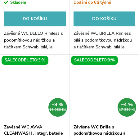
Skladem
Dodání do 6ti týdnů
DO KOŠÍKU
DO KOŠÍKU
Závěsné WC BELLO Rimless s
Závěsné WC BRILLA Rimless
podomítkovou nádržkou a
bílá s podomítkovou nádržkou
tlačítkem Schwab, bílá, je
a tlačítkem Schwab, bílá je
dokonalá volba pro vaši
ideální volbou pro moderní
SALECODE:LETO:3:%
SALECODE:LETO:3:%
koupelnu. Díky inovativnímu
koupelny. Jeho unikátní
designu bez okrajů a vysoce
konstrukce bez okrajů zajišťuje
kvalitnímu...
snadnou...
–9 %
–4 %
15 089 Kč
17 359 Kč
Závěsné WC AVVA
Závěsné WC Brilla s
CLEANWASH , integr. baterie
podomítkovou nádržkou a