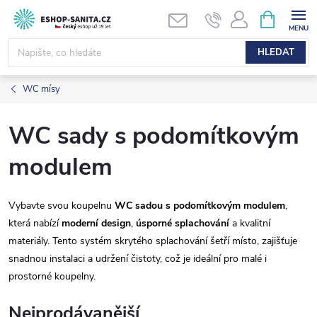
Přejít
NÁKUPNÍ
KOŠÍK
na
obsah
HLEDAT
WC mísy
WC sady s podomítkovým
modulem
Vybavte svou koupelnu
WC sadou s podomítkovým modulem
,
která nabízí
moderní design
,
úsporné splachování
a kvalitní
materiály. Tento systém skrytého splachování šetří místo, zajišťuje
snadnou instalaci a udržení čistoty, což je ideální pro malé i
prostorné koupelny.
Nejprodávanější