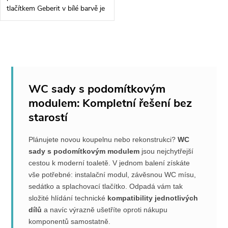
tlačítkem Geberit v bílé barvě je
ideální volbou pro každou
koupelnu. Tento moderní
designový kousek nejenom
O
přidá koupelně na...
v
l
WC sady s podomítkovým
modulem: Kompletní řešení bez
á
starostí
d
Plánujete novou koupelnu nebo rekonstrukci?
WC
a
sady s podomítkovým modulem
jsou nejchytřejší
cestou k moderní toaletě. V jednom balení získáte
c
vše potřebné: instalační modul, závěsnou WC mísu,
sedátko a splachovací tlačítko. Odpadá vám tak
í
složité hlídání technické
kompatibility jednotlivých
p
dílů
a navíc výrazně ušetříte oproti nákupu
komponentů samostatně.