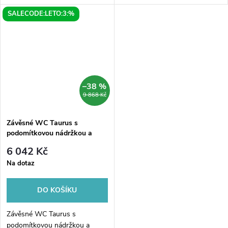
koupelnu. Závěsné WC NERA v
svou koupelnu. Toto WC je
SALECODE:LETO:3:%
bílé barvě je nejen elegantním a
vybaveno podomítkovou
stylovým prvkem, ale také...
nádržkou, která ušetří cenný
prostor a...
–38 %
9 868 Kč
Závěsné WC Taurus s
podomítkovou nádržkou a
tlačítkem Geberit, bílá
6 042 Kč
Na dotaz
DO KOŠÍKU
Závěsné WC Taurus s
podomítkovou nádržkou a