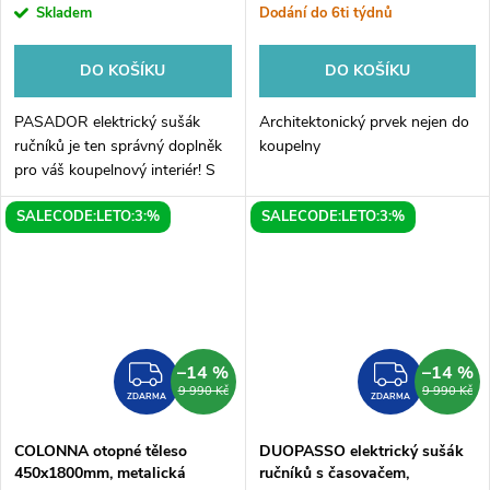
Skladem
Dodání do 6ti týdnů
DO KOŠÍKU
DO KOŠÍKU
PASADOR elektrický sušák
Architektonický prvek nejen do
ručníků je ten správný doplněk
koupelny
pro váš koupelnový interiér! S
jeho kulatým designem a
SALECODE:LETO:3:%
SALECODE:LETO:3:%
rozměry 150x1500 mm se hodí
do každého prostoru a
spolehlivě...
–14 %
–14 %
ZDARMA
ZDAR
9 990 Kč
9 990 Kč
ZDARMA
ZDARMA
COLONNA otopné těleso
DUOPASSO elektrický sušák
450x1800mm, metalická
ručníků s časovačem,