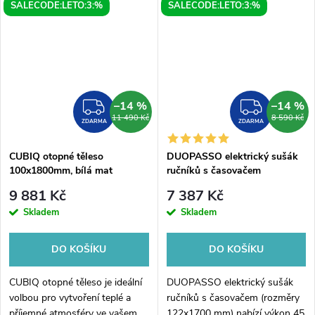
SALECODE:LETO:3:%
SALECODE:LETO:3:%
–14 %
–14 %
ZDARMA
ZDAR
11 490 Kč
8 590 Kč
ZDARMA
ZDARMA
CUBIQ otopné těleso
DUOPASSO elektrický sušák
100x1800mm, bílá mat
ručníků s časovačem
122x1700mm, 45 W, chrom
9 881 Kč
7 387 Kč
Skladem
Skladem
DO KOŠÍKU
DO KOŠÍKU
CUBIQ otopné těleso je ideální
DUOPASSO elektrický sušák
volbou pro vytvoření teplé a
ručníků s časovačem (rozměry
příjemné atmosféry ve vašem
122x1700 mm) nabízí výkon 45