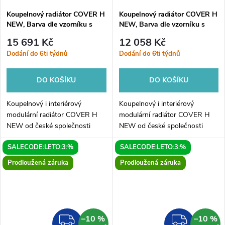
Koupelnový radiátor COVER H
Koupelnový radiátor COVER H
NEW, Barva dle vzorníku s
NEW, Barva dle vzorníku s
příplatkem 15%, 100, 60,
příplatkem 15%, 120, 35,
15 691 Kč
12 058 Kč
Boční 500 mm
Boční 240 mm
Dodání do 6ti týdnů
Dodání do 6ti týdnů
DO KOŠÍKU
DO KOŠÍKU
Koupelnový i interiérový
Koupelnový i interiérový
modulární radiátor COVER H
modulární radiátor COVER H
NEW od české společnosti
NEW od české společnosti
HOPA. Elegantní radiátor je
HOPA. Elegantní radiátor je
SALECODE:LETO:3:%
SALECODE:LETO:3:%
dostupný v mnoha variantách.
dostupný v mnoha variantách.
COVER H NEW je originální
COVER H NEW je originální
Prodloužená záruka
Prodloužená záruka
radiátor...
radiátor...
–10 %
–10 %
ZDARMA
ZDAR