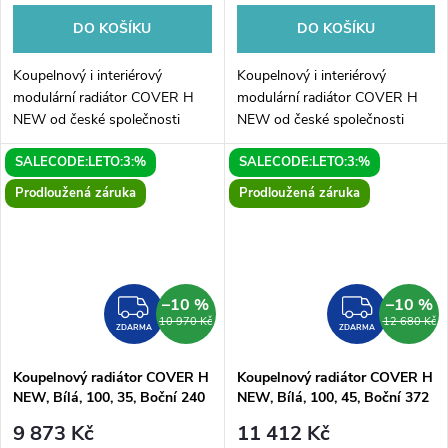
DO KOŠÍKU
DO KOŠÍKU
Koupelnový i interiérový
Koupelnový i interiérový
modulární radiátor COVER H
modulární radiátor COVER H
NEW od české společnosti
NEW od české společnosti
HOPA. Elegantní radiátor je
HOPA. Elegantní radiátor je
SALECODE:LETO:3:%
SALECODE:LETO:3:%
dostupný v mnoha variantách.
dostupný v mnoha variantách.
COVER H NEW je originální
COVER H NEW je originální
Prodloužená záruka
Prodloužená záruka
radiátor...
radiátor...
–10 %
–10 %
ZDARMA
ZDAR
10 970 Kč
12 680 Kč
ZDARMA
ZDARMA
Koupelnový radiátor COVER H
Koupelnový radiátor COVER H
NEW, Bílá, 100, 35, Boční 240
NEW, Bílá, 100, 45, Boční 372
mm
mm
9 873 Kč
11 412 Kč