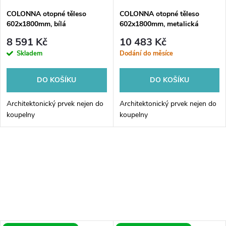
COLONNA otopné těleso
COLONNA otopné těleso
602x1800mm, bílá
602x1800mm, metalická
stříbrná
8 591 Kč
10 483 Kč
Skladem
Dodání do měsíce
DO KOŠÍKU
DO KOŠÍKU
Architektonický prvek nejen do
Architektonický prvek nejen do
koupelny
koupelny