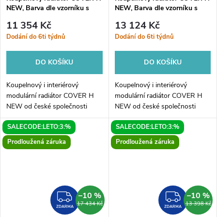
NEW, Barva dle vzorníku s
NEW, Barva dle vzorníku s
příplatkem 15%, 100, 35,
příplatkem 15%, 100, 45,
11 354 Kč
13 124 Kč
Boční 240 mm
Boční 372 mm
Dodání do 6ti týdnů
Dodání do 6ti týdnů
DO KOŠÍKU
DO KOŠÍKU
Koupelnový i interiérový
Koupelnový i interiérový
modulární radiátor COVER H
modulární radiátor COVER H
NEW od české společnosti
NEW od české společnosti
HOPA. Elegantní radiátor je
HOPA. Elegantní radiátor je
SALECODE:LETO:3:%
SALECODE:LETO:3:%
dostupný v mnoha variantách.
dostupný v mnoha variantách.
COVER H NEW je originální
COVER H NEW je originální
Prodloužená záruka
Prodloužená záruka
radiátor...
radiátor...
–10 %
–10 %
ZDARMA
ZDAR
17 434 Kč
13 398 Kč
ZDARMA
ZDARMA