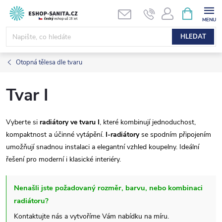
Přejít
NÁKUPNÍ
KOŠÍK
na
obsah
HLEDAT
Otopná tělesa dle tvaru
Tvar I
Vyberte si
radiátory ve tvaru I
, které kombinují jednoduchost,
kompaktnost a účinné vytápění.
I-radiátory
se spodním připojením
umožňují snadnou instalaci a elegantní vzhled koupelny. Ideální
řešení pro moderní i klasické interiéry.
Nenašli jste požadovaný rozměr, barvu, nebo kombinaci
radiátoru?
Kontaktujte nás a vytvoříme Vám nabídku na míru.