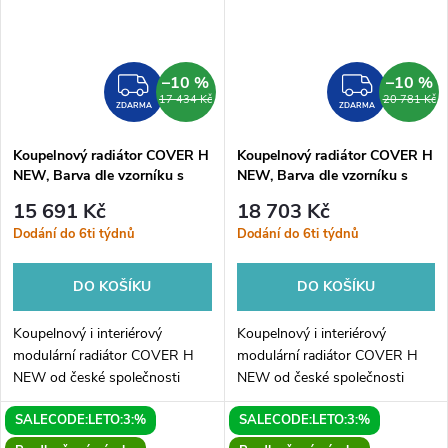
–10 %
–10 %
ZDARMA
ZDAR
17 434 Kč
20 781 Kč
ZDARMA
ZDARMA
Koupelnový radiátor COVER H
Koupelnový radiátor COVER H
NEW, Barva dle vzorníku s
NEW, Barva dle vzorníku s
příplatkem 15%, 160, 45,
příplatkem 15%, 160, 60,
15 691 Kč
18 703 Kč
Boční 372 mm
Boční 500 mm
Dodání do 6ti týdnů
Dodání do 6ti týdnů
DO KOŠÍKU
DO KOŠÍKU
Koupelnový i interiérový
Koupelnový i interiérový
modulární radiátor COVER H
modulární radiátor COVER H
NEW od české společnosti
NEW od české společnosti
HOPA. Elegantní radiátor je
HOPA. Elegantní radiátor je
SALECODE:LETO:3:%
SALECODE:LETO:3:%
dostupný v mnoha variantách.
dostupný v mnoha variantách.
COVER H NEW je originální
COVER H NEW je originální