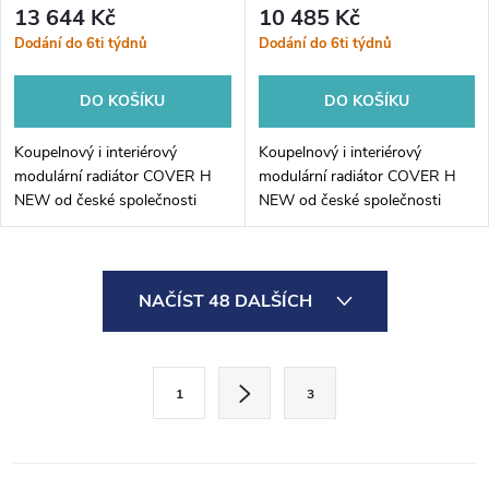
mm
mm
13 644 Kč
10 485 Kč
Dodání do 6ti týdnů
Dodání do 6ti týdnů
DO KOŠÍKU
DO KOŠÍKU
Koupelnový i interiérový
Koupelnový i interiérový
modulární radiátor COVER H
modulární radiátor COVER H
NEW od české společnosti
NEW od české společnosti
HOPA. Elegantní radiátor je
HOPA. Elegantní radiátor je
dostupný v mnoha variantách.
dostupný v mnoha variantách.
COVER H NEW je originální
COVER H NEW je originální
O
radiátor...
radiátor...
NAČÍST 48 DALŠÍCH
v
l
S
1
3
t
á
r
d
á