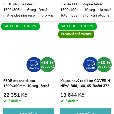
FEDE otopné těleso
Zkuste FEDE otopné těleso
1500x306mm, 6 seg., černá
1500x490mm, 10 seg., bílá mat!
mat je ideálním řešením pro Váš
Toto moderní a funkční otopné
domov. S moderním designem
těleso je ideální volbou pro
SALECODE:LETO:3:%
SALECODE:LETO:3:%
a maximální účinností Vám
Vaše domácnosti, kanceláře
zajistí příjemné teplo v
nebo jiné prostory. S délkou...
Prodloužená záruka
chladných dnech. Díky...
–14 %
–10 %
ZDARMA
ZDAR
25 990 Kč
15 160 Kč
ZDARMA
ZDARMA
FEDE otopné těleso
Koupelnový radiátor COVER H
1500x490mm, 10 seg., černá
NEW, Bílá, 160, 45, Boční 372
mat
mm
22 351 Kč
13 644 Kč
Skladem
Skladem