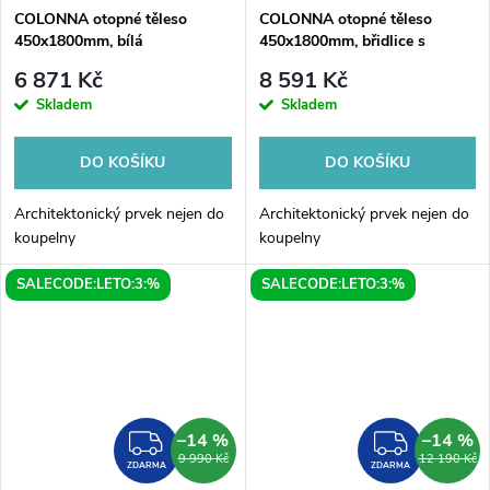
COLONNA otopné těleso
COLONNA otopné těleso
450x1800mm, bílá
450x1800mm, břidlice s
texturou
6 871 Kč
8 591 Kč
Skladem
Skladem
DO KOŠÍKU
DO KOŠÍKU
Architektonický prvek nejen do
Architektonický prvek nejen do
koupelny
koupelny
SALECODE:LETO:3:%
SALECODE:LETO:3:%
–14 %
–14 %
ZDARMA
ZDAR
9 990 Kč
12 190 Kč
ZDARMA
ZDARMA