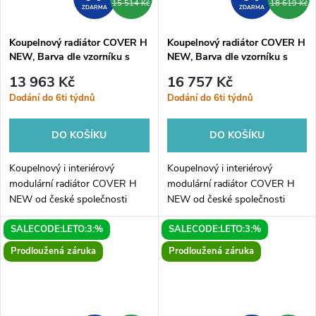
15 514 Kč
18 619 Kč
ZDARMA
ZDARMA
Koupelnový radiátor COVER H
Koupelnový radiátor COVER H
NEW, Barva dle vzorníku s
NEW, Barva dle vzorníku s
příplatkem 15%, 120, 45,
příplatkem 15%, 120, 60,
13 963 Kč
16 757 Kč
Boční 372 mm
Boční 500 mm
Dodání do 6ti týdnů
Dodání do 6ti týdnů
DO KOŠÍKU
DO KOŠÍKU
Koupelnový i interiérový
Koupelnový i interiérový
modulární radiátor COVER H
modulární radiátor COVER H
NEW od české společnosti
NEW od české společnosti
HOPA. Elegantní radiátor je
HOPA. Elegantní radiátor je
SALECODE:LETO:3:%
SALECODE:LETO:3:%
dostupný v mnoha variantách.
dostupný v mnoha variantách.
COVER H NEW je originální
COVER H NEW je originální
Prodloužená záruka
Prodloužená záruka
radiátor...
radiátor...