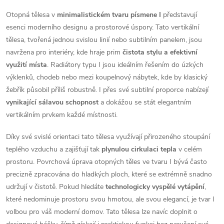
a
n
Otopná tělesa v
minimalistickém tvaru písmene I
představují
k
c
esenci moderního designu a prostorové úspory. Tato vertikální
o
tělesa, tvořená jednou svislou linií nebo subtilním panelem, jsou
í
v
navržena pro interiéry, kde hraje prim
čistota stylu a efektivní
á
p
využití místa
. Radiátory typu I jsou ideálním řešením do úzkých
n
výklenků, chodeb nebo mezi koupelnový nábytek, kde by klasický
r
í
žebřík působil příliš robustně. I přes své subtilní proporce nabízejí
vynikající sálavou schopnost
a dokážou se stát elegantním
v
vertikálním prvkem každé místnosti.
k
Díky své svislé orientaci tato tělesa využívají přirozeného stoupání
y
teplého vzduchu a zajišťují tak
plynulou cirkulaci tepla
v celém
prostoru. Povrchová úprava otopných těles ve tvaru I bývá často
v
precizně zpracována do hladkých ploch, které se extrémně snadno
ý
udržují v čistotě. Pokud hledáte
technologicky vyspělé vytápění
,
které nedominuje prostoru svou hmotou, ale svou elegancí, je tvar I
p
volbou pro váš moderní domov. Tato tělesa lze navíc doplnit o