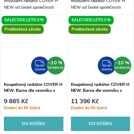
modulární radiátor COVER H
modulární radiátor COVER H
NEW od české společnosti
NEW od české společnosti
HOPA. Elegantní radiátor je
HOPA. Elegantní radiátor je
SALECODE:LETO:3:%
SALECODE:LETO:3:%
dostupný v mnoha variantách.
dostupný v mnoha variantách.
COVER H NEW je originální
COVER H NEW je originální
Prodloužená záruka
Prodloužená záruka
radiátor...
radiátor...
–10 %
–10 %
ZDARMA
ZDAR
10 983 Kč
12 662 Kč
ZDARMA
ZDARMA
Koupelnový radiátor COVER H
Koupelnový radiátor COVER H
NEW, Barva dle vzorníku s
NEW, Barva dle vzorníku s
příplatkem 15%, 60, 35, Boční
příplatkem 15%, 60, 45, Boční
9 885 Kč
11 396 Kč
240 mm
372 mm
Dodání do 6ti týdnů
Dodání do 6ti týdnů
DO KOŠÍKU
DO KOŠÍKU