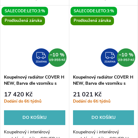
HOPA. Elegantní radiátor je
HOPA. Elegantní radiátor je
SALECODE:LETO:3:%
SALECODE:LETO:3:%
dostupný v mnoha variantách.
dostupný v mnoha variantách.
COVER H NEW je originální
COVER H NEW je originální
Prodloužená záruka
Prodloužená záruka
radiátor...
radiátor...
–10 %
–10 %
ZDARMA
ZDAR
19 355 Kč
23 357 Kč
ZDARMA
ZDARMA
Koupelnový radiátor COVER H
Koupelnový radiátor COVER H
NEW, Barva dle vzorníku s
NEW, Barva dle vzorníku s
příplatkem 15%, 200, 45,
příplatkem 15%, 200, 60,
17 420 Kč
21 021 Kč
Boční 372 mm
Boční 500 mm
Dodání do 6ti týdnů
Dodání do 6ti týdnů
DO KOŠÍKU
DO KOŠÍKU
Koupelnový i interiérový
Koupelnový i interiérový