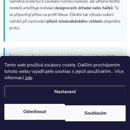
Samotná svislá tyč k zavěšení ručníku neslouží, ale většina těchto
modelů umožňuje instalaci
designových držadel nebo háčků
. Ty
se připevňují přímo na profil tělesa. Získáte tak výhodu sušení
ručníků při zachování
přísně minimalistického vzhledu
otopného
prvku.
?
Jaký typ připojení je pro tato úzká tělesa nejvhodnější?
Tento web používá soubory cookie. Dalším procházením
U otopných těles tvaru I se nejčastěji setkáte se
středovým nebo
tohoto webu vyjadřujete souhlas s jejich používáním.. Více
spodním připojením
v ose tělesa. To umožňuje naprosté skrytí
informací
zde
.
přívodních trubek pod radiátor, což je klíčové pro zachování jeho
čisté vertikální linie
. Instalace pak působí velmi profesionálně a
Nastavení
neruší okolní design interiéru.
Odmítnout
Souhlasím
Ověření výrobci