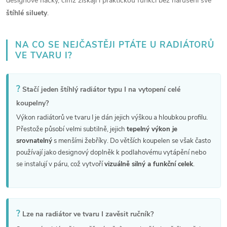
i
designové háčky, čímž získají i praktickou funkci bez narušení své
štíhlé siluety
.
s
u
NA CO SE NEJČASTĚJI PTÁTE U RADIÁTORŮ
VE TVARU I?
?
Stačí jeden štíhlý radiátor typu I na vytopení celé
koupelny?
Výkon radiátorů ve tvaru I je dán jejich výškou a hloubkou profilu.
Přestože působí velmi subtilně, jejich
tepelný výkon je
srovnatelný
s menšími žebříky. Do větších koupelen se však často
používají jako designový doplněk k podlahovému vytápění nebo
se instalují v páru, což vytvoří
vizuálně silný a funkční celek
.
?
Lze na radiátor ve tvaru I zavěsit ručník?