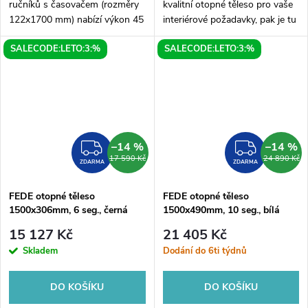
ručníků s časovačem (rozměry
kvalitní otopné těleso pro vaše
122x1700 mm) nabízí výkon 45
interiérové požadavky, pak je tu
W a elegantní černý matný
pro vás FEDE otopné těleso v
SALECODE:LETO:3:%
SALECODE:LETO:3:%
design. Díky integrovanému
rozměrech 1500x306mm. Toto
časovači můžete snadno
elegantní těleso s 6 segmenty
nastavit dobu...
je...
–14 %
–14 %
ZDARMA
ZDAR
17 590 Kč
24 890 Kč
ZDARMA
ZDARMA
FEDE otopné těleso
FEDE otopné těleso
1500x306mm, 6 seg., černá
1500x490mm, 10 seg., bílá
mat
mat
15 127 Kč
21 405 Kč
Skladem
Dodání do 6ti týdnů
DO KOŠÍKU
DO KOŠÍKU