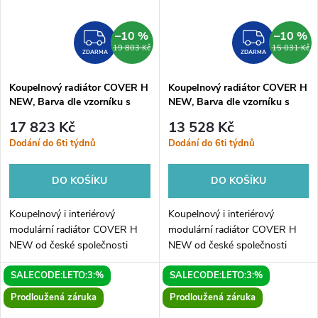
–10 %
–10 %
ZDARMA
ZDAR
19 803 Kč
15 031 Kč
ZDARMA
ZDARMA
Koupelnový radiátor COVER H
Koupelnový radiátor COVER H
NEW, Barva dle vzorníku s
NEW, Barva dle vzorníku s
příplatkem 15%, 140, 60,
příplatkem 15%, 160, 35,
17 823 Kč
13 528 Kč
Boční 500 mm
Boční 240 mm
Dodání do 6ti týdnů
Dodání do 6ti týdnů
DO KOŠÍKU
DO KOŠÍKU
Koupelnový i interiérový
Koupelnový i interiérový
modulární radiátor COVER H
modulární radiátor COVER H
NEW od české společnosti
NEW od české společnosti
HOPA. Elegantní radiátor je
HOPA. Elegantní radiátor je
SALECODE:LETO:3:%
SALECODE:LETO:3:%
dostupný v mnoha variantách.
dostupný v mnoha variantách.
COVER H NEW je originální
COVER H NEW je originální
Prodloužená záruka
Prodloužená záruka
radiátor...
radiátor...