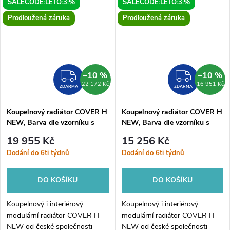
SALECODE:LETO:3:%
SALECODE:LETO:3:%
dostupný v mnoha variantách.
dostupný v mnoha variantách.
COVER H NEW je originální
COVER H NEW je originální
Prodloužená záruka
Prodloužená záruka
radiátor...
radiátor...
–10 %
–10 %
ZDARMA
ZDAR
22 172 Kč
16 951 Kč
ZDARMA
ZDARMA
Koupelnový radiátor COVER H
Koupelnový radiátor COVER H
NEW, Barva dle vzorníku s
NEW, Barva dle vzorníku s
příplatkem 15%, 180, 60,
příplatkem 15%, 200, 35,
19 955 Kč
15 256 Kč
Boční 500 mm
Boční 240 mm
Dodání do 6ti týdnů
Dodání do 6ti týdnů
DO KOŠÍKU
DO KOŠÍKU
Koupelnový i interiérový
Koupelnový i interiérový
modulární radiátor COVER H
modulární radiátor COVER H
NEW od české společnosti
NEW od české společnosti