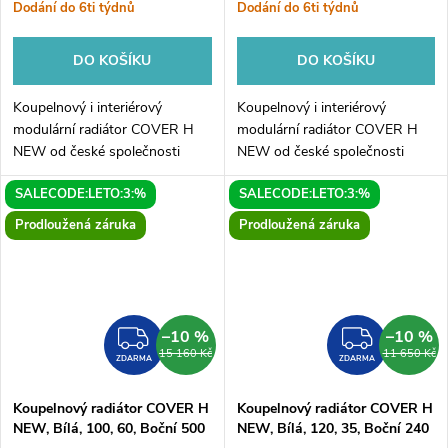
Dodání do 6ti týdnů
Dodání do 6ti týdnů
DO KOŠÍKU
DO KOŠÍKU
Koupelnový i interiérový
Koupelnový i interiérový
modulární radiátor COVER H
modulární radiátor COVER H
NEW od české společnosti
NEW od české společnosti
HOPA. Elegantní radiátor je
HOPA. Elegantní radiátor je
SALECODE:LETO:3:%
SALECODE:LETO:3:%
dostupný v mnoha variantách.
dostupný v mnoha variantách.
COVER H NEW je originální
COVER H NEW je originální
Prodloužená záruka
Prodloužená záruka
radiátor...
radiátor...
–10 %
–10 %
ZDARMA
ZDAR
15 160 Kč
11 650 Kč
ZDARMA
ZDARMA
Koupelnový radiátor COVER H
Koupelnový radiátor COVER H
NEW, Bílá, 100, 60, Boční 500
NEW, Bílá, 120, 35, Boční 240