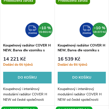
Prodloužená záruka
Prodloužená záruka
radiátor...
radiátor...
–10 %
–10 %
ZDARMA
ZDAR
15 801 Kč
18 377 Kč
ZDARMA
ZDARMA
Koupelnový radiátor COVER H
Koupelnový radiátor COVER H
NEW, Barva dle vzorníku s
NEW, Barva dle vzorníku s
příplatkem 15%, 180, 35,
příplatkem 15%, 180, 45,
14 221 Kč
16 539 Kč
Boční 240 mm
Boční 372 mm
Dodání do 6ti týdnů
Dodání do 6ti týdnů
DO KOŠÍKU
DO KOŠÍKU
Koupelnový i interiérový
Koupelnový i interiérový
modulární radiátor COVER H
modulární radiátor COVER H
NEW od české společnosti
NEW od české společnosti
HOPA. Elegantní radiátor je
HOPA. Elegantní radiátor je