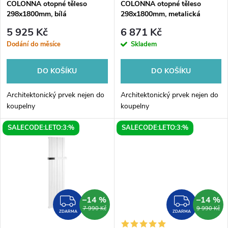
p
COLONNA otopné těleso
COLONNA otopné těleso
298x1800mm, bílá
298x1800mm, metalická
p
stříbrná
r
5 925 Kč
6 871 Kč
r
Dodání do měsíce
Skladem
o
o
DO KOŠÍKU
DO KOŠÍKU
d
d
Architektonický prvek nejen do
Architektonický prvek nejen do
u
koupelny
koupelny
u
SALECODE:LETO:3:%
SALECODE:LETO:3:%
k
k
t
t
ů
ů
–14 %
–14 %
ZDARMA
ZDAR
7 990 Kč
9 990 Kč
ZDARMA
ZDARMA