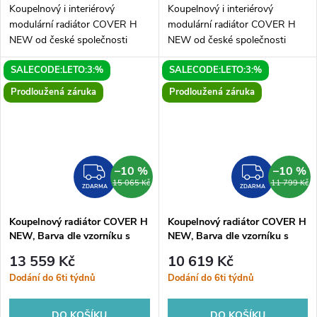
Koupelnový i interiérový
Koupelnový i interiérový
modulární radiátor COVER H
modulární radiátor COVER H
NEW od české společnosti
NEW od české společnosti
HOPA. Elegantní radiátor je
HOPA. Elegantní radiátor je
SALECODE:LETO:3:%
SALECODE:LETO:3:%
dostupný v mnoha variantách.
dostupný v mnoha variantách.
COVER H NEW je originální
COVER H NEW je originální
Prodloužená záruka
Prodloužená záruka
radiátor...
radiátor...
–10 %
–10 %
ZDARMA
ZDAR
15 065 Kč
11 799 Kč
ZDARMA
ZDARMA
Koupelnový radiátor COVER H
Koupelnový radiátor COVER H
NEW, Barva dle vzorníku s
NEW, Barva dle vzorníku s
příplatkem 15%, 60, 60, Boční
příplatkem 15%, 80, 35, Boční
13 559 Kč
10 619 Kč
500 mm
240 mm
Dodání do 6ti týdnů
Dodání do 6ti týdnů
DO KOŠÍKU
DO KOŠÍKU