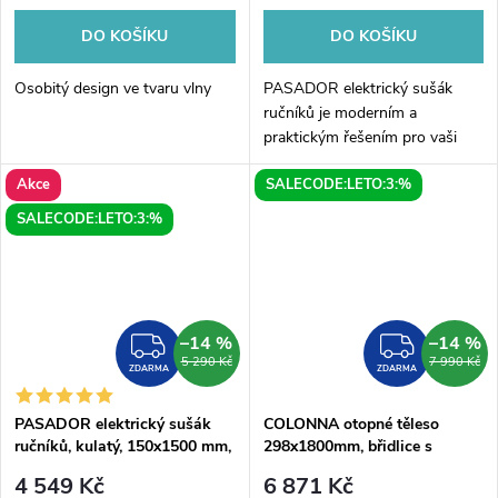
DO KOŠÍKU
DO KOŠÍKU
Osobitý design ve tvaru vlny
PASADOR elektrický sušák
ručníků je moderním a
praktickým řešením pro vaši
koupelnu. Je kruhového tvaru, o
Akce
SALECODE:LETO:3:%
rozměrech 150x1500 mm a
využívá výkon 30 W pro rychlé
SALECODE:LETO:3:%
a účinné sušení...
–14 %
–14 %
ZDARMA
ZDAR
5 290 Kč
7 990 Kč
ZDARMA
ZDARMA
PASADOR elektrický sušák
COLONNA otopné těleso
ručníků, kulatý, 150x1500 mm,
298x1800mm, břidlice s
30 W, nerez lesk
texturou
4 549 Kč
6 871 Kč