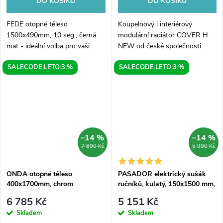
DO KOŠÍKU
DO KOŠÍKU
FEDE otopné těleso
Koupelnový i interiérový
1500x490mm, 10 seg., černá
modulární radiátor COVER H
mat - ideální volba pro vaši
NEW od české společnosti
domácnost!Otopné těleso
HOPA. Elegantní radiátor je
SALECODE:LETO:3:%
SALECODE:LETO:3:%
FEDE je jedním z nejnovějších
dostupný v mnoha variantách.
přírůstků na trhu a jeho design
COVER H NEW je originální
spojuje...
radiátor...
–14 %
–14 %
7 890 Kč
5 990 Kč
ONDA otopné těleso
PASADOR elektrický sušák
400x1700mm, chrom
ručníků, kulatý, 150x1500 mm,
30 W, černá mat
6 785 Kč
5 151 Kč
Skladem
Skladem