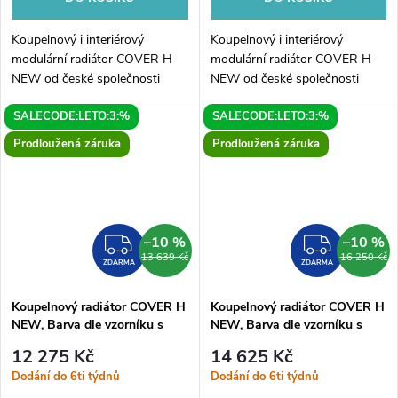
Koupelnový i interiérový
Koupelnový i interiérový
modulární radiátor COVER H
modulární radiátor COVER H
NEW od české společnosti
NEW od české společnosti
HOPA. Elegantní radiátor je
HOPA. Elegantní radiátor je
SALECODE:LETO:3:%
SALECODE:LETO:3:%
dostupný v mnoha variantách.
dostupný v mnoha variantách.
COVER H NEW je originální
COVER H NEW je originální
Prodloužená záruka
Prodloužená záruka
radiátor...
radiátor...
–10 %
–10 %
ZDARMA
ZDAR
13 639 Kč
16 250 Kč
ZDARMA
ZDARMA
Koupelnový radiátor COVER H
Koupelnový radiátor COVER H
NEW, Barva dle vzorníku s
NEW, Barva dle vzorníku s
příplatkem 15%, 80, 45, Boční
příplatkem 15%, 80, 60, Boční
12 275 Kč
14 625 Kč
372 mm
500 mm
Dodání do 6ti týdnů
Dodání do 6ti týdnů