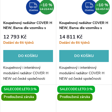
–10 %
–10 %
ZDARMA
ZDAR
14 214 Kč
16 457 Kč
ZDARMA
ZDARMA
Koupelnový radiátor COVER H
Koupelnový radiátor COVER H
NEW, Barva dle vzorníku s
NEW, Barva dle vzorníku s
příplatkem 15%, 140, 35,
příplatkem 15%, 140, 45,
12 793 Kč
14 811 Kč
Boční 240 mm
Boční 372 mm
Dodání do 6ti týdnů
Dodání do 6ti týdnů
DO KOŠÍKU
DO KOŠÍKU
Koupelnový i interiérový
Koupelnový i interiérový
modulární radiátor COVER H
modulární radiátor COVER H
NEW od české společnosti
NEW od české společnosti
HOPA. Elegantní radiátor je
HOPA. Elegantní radiátor je
SALECODE:LETO:3:%
SALECODE:LETO:3:%
dostupný v mnoha variantách.
dostupný v mnoha variantách.
COVER H NEW je originální
COVER H NEW je originální
Prodloužená záruka
Prodloužená záruka
radiátor...
radiátor...