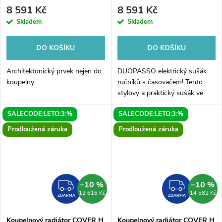
stříbrná
122x1700mm, 45 W, zlato mat
8 591 Kč
8 591 Kč
Skladem
Skladem
DO KOŠÍKU
DO KOŠÍKU
Architektonický prvek nejen do
DUOPASSO elektrický sušák
koupelny
ručníků s časovačem! Tento
stylový a praktický sušák ve
zlatém matném provedení o
SALECODE:LETO:3:%
SALECODE:LETO:3:%
rozměrech 122x1700 mm a
výkonu 45 W je ideálním
Prodloužená záruka
Prodloužená záruka
doplňkem do každé...
–10 %
–10 %
ZDARMA
ZDAR
12 616 Kč
14 582 Kč
ZDARMA
ZDARMA
Koupelnový radiátor COVER H
Koupelnový radiátor COVER H