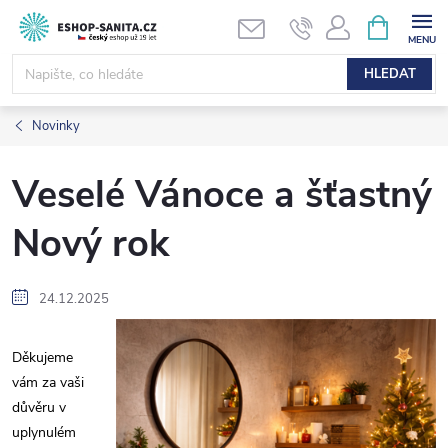
Přejít
NÁKUPNÍ
KOŠÍK
na
obsah
HLEDAT
Novinky
Veselé Vánoce a šťastný
Nový rok
24.12.2025
Děkujeme
vám za vaši
důvěru v
uplynulém