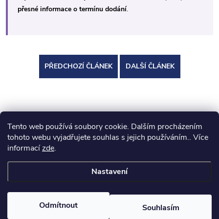
přesné informace o termínu dodání
.
PŘEDCHOZÍ ČLÁNEK
DALŠÍ ČLÁNEK
Tento web používá soubory cookie. Dalším procházením
Z
koupelny-sanita.cz
kupelne-online.sk
tohoto webu vyjadřujete souhlas s jejich používáním.. Více
informací
zde
.
á
Nastavení
p
Copyright 2026
eshopsanita.cz
. Všechna práva vyhrazena.
a
Odmítnout
Souhlasím
Vytvořil Shoptet