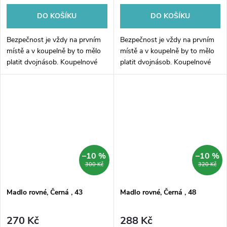
DO KOŠÍKU
DO KOŠÍKU
Bezpečnost je vždy na prvním
Bezpečnost je vždy na prvním
místě a v koupelně by to mělo
místě a v koupelně by to mělo
platit dvojnásob. Koupelnové
platit dvojnásob. Koupelnové
madlo rovné pro montáž na
madlo rovné pro montáž na
stěnu, zajistí stabilitu v každé
stěnu, zajistí stabilitu v každé
koupelně. Povrchová úprava v...
koupelně. Povrchová úprava v...
–10 %
–10 %
300 Kč
320 Kč
Madlo rovné, Černá , 43
Madlo rovné, Černá , 48
270 Kč
288 Kč