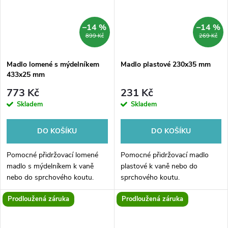
–14 %
–14 %
899 Kč
269 Kč
Madlo lomené s mýdelníkem
Madlo plastové 230x35 mm
433x25 mm
773 Kč
231 Kč
Skladem
Skladem
DO KOŠÍKU
DO KOŠÍKU
Pomocné přidržovací lomené
Pomocné přidržovací madlo
madlo s mýdelníkem k vaně
plastové k vaně nebo do
nebo do sprchového koutu.
sprchového koutu.
Prodloužená záruka
Prodloužená záruka