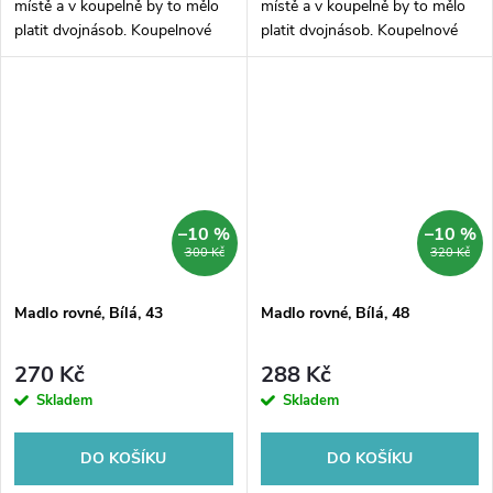
místě a v koupelně by to mělo
místě a v koupelně by to mělo
platit dvojnásob. Koupelnové
platit dvojnásob. Koupelnové
madlo rovné pro montáž na
madlo rovné pro montáž na
stěnu, zajistí stabilitu v každé
stěnu, zajistí stabilitu v každé
koupelně. Povrchová úprava v...
koupelně. Povrchová úprava v...
–10 %
–10 %
300 Kč
320 Kč
Madlo rovné, Bílá, 43
Madlo rovné, Bílá, 48
270 Kč
288 Kč
Skladem
Skladem
DO KOŠÍKU
DO KOŠÍKU