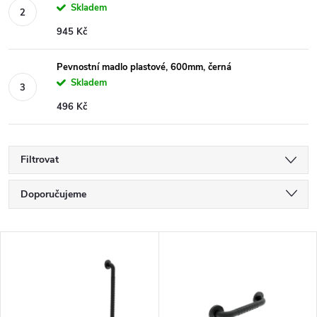
Skladem
945 Kč
Pevnostní madlo plastové, 600mm, černá
Skladem
496 Kč
Filtrovat
Ř
Doporučujeme
a
Nejlevnější
V
Nejdražší
z
ý
Nejprodávanější
e
Abecedně