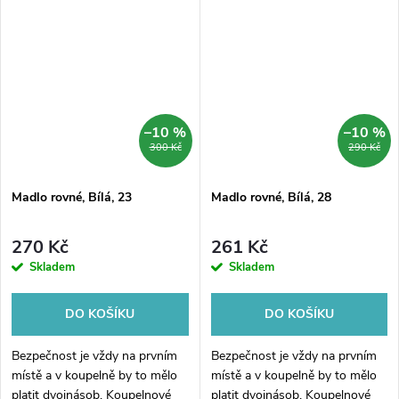
určené pro montáž na stěnu,
délkou 60 cm je určené
zajistí stabilitu v každé...
pro montáž na stěnu, zajistí
stabilitu v každé...
–10 %
–10 %
300 Kč
290 Kč
Madlo rovné, Bílá, 23
Madlo rovné, Bílá, 28
270 Kč
261 Kč
Skladem
Skladem
DO KOŠÍKU
DO KOŠÍKU
Bezpečnost je vždy na prvním
Bezpečnost je vždy na prvním
místě a v koupelně by to mělo
místě a v koupelně by to mělo
platit dvojnásob. Koupelnové
platit dvojnásob. Koupelnové