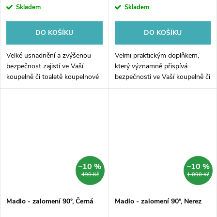
Skladem
Skladem
DO KOŠÍKU
DO KOŠÍKU
Velké usnadnění a zvýšenou
Velmi praktickým doplňkem,
bezpečnost zajistí ve Vaší
který významně přispívá
koupelně či toaletě koupelnové
bezpečnosti ve Vaší koupelně či
madlo. Zalomení koupelnového
toaletě je koupelnové madlo.
madla 135° zajišťuje možnost
Zalomení koupelnového madla
používání madla z více úhlů.
90° zajišťuje jeho
univerzálnější...
–10 %
–10 %
490 Kč
1 090 Kč
Madlo - zalomení 90°, Černá
Madlo - zalomení 90°, Nerez