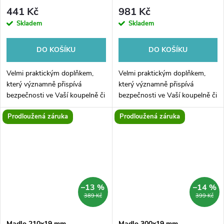
441 Kč
981 Kč
Skladem
Skladem
DO KOŠÍKU
DO KOŠÍKU
Velmi praktickým doplňkem,
Velmi praktickým doplňkem,
který významně přispívá
který významně přispívá
bezpečnosti ve Vaší koupelně či
bezpečnosti ve Vaší koupelně či
toaletě je koupelnové madlo.
toaletě je koupelnové madlo.
Prodloužená záruka
Prodloužená záruka
Zalomení koupelnového madla
Zalomení koupelnového madla
90° zajišťuje jeho
90° zajišťuje jeho
univerzálnější...
univerzálnější...
–13 %
–14 %
389 Kč
399 Kč
Madlo 210x19 mm
Madlo 300x19 mm