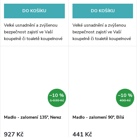
DO KOŠÍKU
DO KOŠÍKU
Velké usnadnění a zvýšenou
Velké usnadnění a zvýšenou
bezpečnost zajistí ve Vaší
bezpečnost zajistí ve Vaší
koupelně či toaletě koupelnové
koupelně či toaletě koupelnové
madlo. Zalomení koupelnového
madlo. Zalomení koupelnového
madla 135° zajišťuje možnost
madla 135° zajišťuje možnost
používání madla z více úhlů.
používání madla z více úhlů.
–10 %
–10 %
1 030 Kč
490 Kč
Madlo - zalomení 135°, Nerez
Madlo - zalomení 90°, Bílá
927 Kč
441 Kč