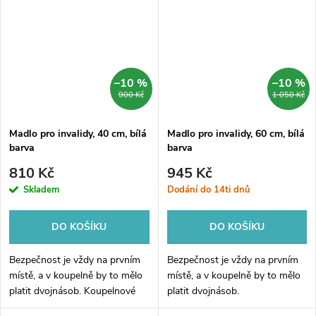
–10 %
–10 %
900 Kč
1 050 Kč
Madlo pro invalidy, 40 cm, bílá
Madlo pro invalidy, 60 cm, bílá
barva
barva
810 Kč
945 Kč
Skladem
Dodání do 14ti dnů
DO KOŠÍKU
DO KOŠÍKU
Bezpečnost je vždy na prvním
Bezpečnost je vždy na prvním
místě, a v koupelně by to mělo
místě, a v koupelně by to mělo
platit dvojnásob. Koupelnové
platit dvojnásob.
madlo rovné s délkou 40 cm je
Koupelnové madlo rovné s