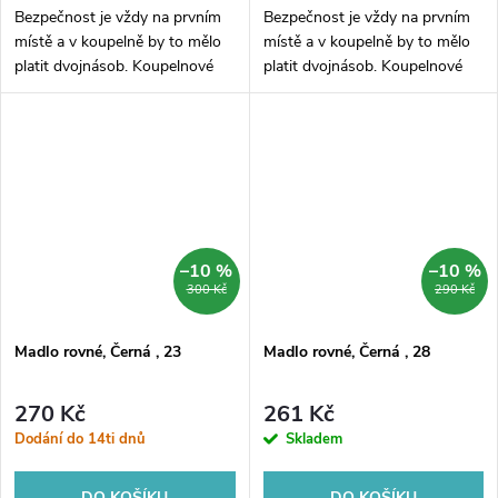
Bezpečnost je vždy na prvním
Bezpečnost je vždy na prvním
místě a v koupelně by to mělo
místě a v koupelně by to mělo
platit dvojnásob. Koupelnové
platit dvojnásob. Koupelnové
madlo rovné pro montáž na
madlo rovné pro montáž na
stěnu, zajistí stabilitu v každé
stěnu, zajistí stabilitu v každé
koupelně. Povrchová úprava v...
koupelně. Povrchová úprava v...
–10 %
–10 %
300 Kč
290 Kč
Madlo rovné, Černá , 23
Madlo rovné, Černá , 28
270 Kč
261 Kč
Dodání do 14ti dnů
Skladem
DO KOŠÍKU
DO KOŠÍKU