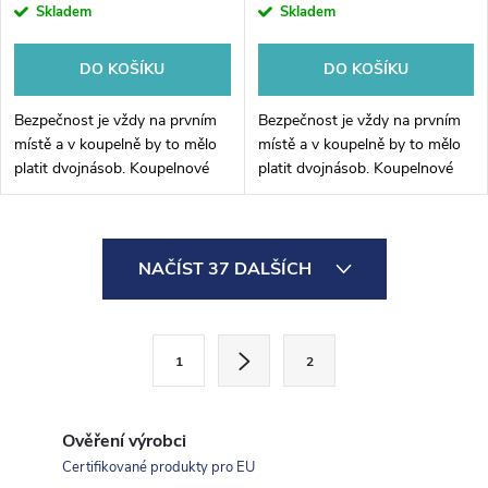
Skladem
Skladem
DO KOŠÍKU
DO KOŠÍKU
Bezpečnost je vždy na prvním
Bezpečnost je vždy na prvním
místě a v koupelně by to mělo
místě a v koupelně by to mělo
platit dvojnásob. Koupelnové
platit dvojnásob. Koupelnové
madlo rovné pro montáž na
madlo rovné pro montáž na
stěnu, zajistí stabilitu v každé
stěnu, zajistí stabilitu v každé
koupelně. Povrchová úprava v...
koupelně. Povrchová úprava v...
O
NAČÍST 37 DALŠÍCH
v
l
S
1
2
t
á
r
d
á
Ověření výrobci
a
n
Certifikované produkty pro EU