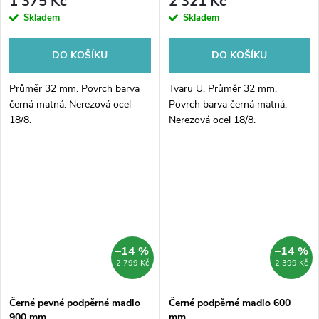
1 375 Kč
2 321 Kč
Skladem
Skladem
DO KOŠÍKU
DO KOŠÍKU
Průměr 32 mm. Povrch barva
Tvaru U. Průměr 32 mm.
černá matná. Nerezová ocel
Povrch barva černá matná.
18/8.
Nerezová ocel 18/8.
–14 %
–14 %
2 799 Kč
2 399 Kč
Černé pevné podpěrné madlo
Černé podpěrné madlo 600
900 mm
mm