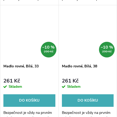
madlo rovné pro montáž na
madlo rovné pro montáž na
stěnu, zajistí stabilitu v každé
stěnu, zajistí stabilitu v každé
koupelně. Povrchová úprava v...
koupelně. Povrchová úprava v...
–10 %
–10 %
290 Kč
290 Kč
Madlo rovné, Bílá, 33
Madlo rovné, Bílá, 38
261 Kč
261 Kč
Skladem
Skladem
DO KOŠÍKU
DO KOŠÍKU
Bezpečnost je vždy na prvním
Bezpečnost je vždy na prvním