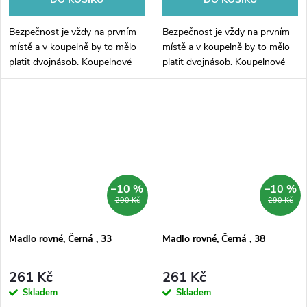
Bezpečnost je vždy na prvním
Bezpečnost je vždy na prvním
místě a v koupelně by to mělo
místě a v koupelně by to mělo
platit dvojnásob. Koupelnové
platit dvojnásob. Koupelnové
madlo rovné pro montáž na
madlo rovné pro montáž na
stěnu, zajistí stabilitu v každé
stěnu, zajistí stabilitu v každé
koupelně. Povrchová úprava v...
koupelně. Povrchová úprava v...
–10 %
–10 %
290 Kč
290 Kč
Madlo rovné, Černá , 33
Madlo rovné, Černá , 38
261 Kč
261 Kč
Skladem
Skladem