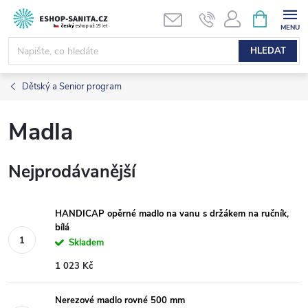
Přejít
NÁKUPNÍ
KOŠÍK
na
obsah
HLEDAT
Dětský a Senior program
Madla
Nejprodávanější
HANDICAP opěrné madlo na vanu s držákem na ručník,
bílá
Skladem
1 023 Kč
Nerezové madlo rovné 500 mm