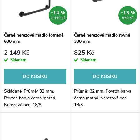
p
n
i
–14 %
–13 %
2 499 Kč
959 Kč
í
s
p
Černé nerezové madlo lomené
Černé nerezové madlo rovné
600 mm
300 mm
p
r
2 149 Kč
825 Kč
r
Skladem
Skladem
o
o
DO KOŠÍKU
DO KOŠÍKU
d
d
Skládané. Průměr 32 mm.
Průměr 32 mm. Povrch barva
u
Povrch barva černá matná.
černá matná. Nerezová ocel
Nerezová ocel 18/8.
18/8.
u
k
k
t