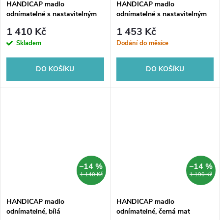
HANDICAP madlo
HANDICAP madlo
odnímatelné s nastavitelným
odnímatelné s nastavitelným
úhlem, bílá
úhlem, černá mat
1 410 Kč
1 453 Kč
Skladem
Dodání do měsíce
DO KOŠÍKU
DO KOŠÍKU
–14 %
–14 %
1 140 Kč
1 190 Kč
HANDICAP madlo
HANDICAP madlo
odnímatelné, bílá
odnímatelné, černá mat