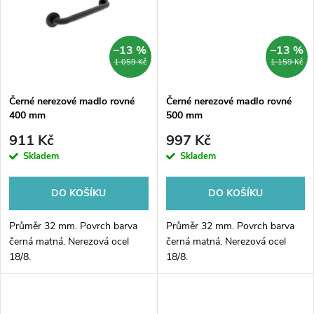
t
ů
ů
–13 %
–13 %
1 059 Kč
1 159 Kč
Černé nerezové madlo rovné
Černé nerezové madlo rovné
400 mm
500 mm
911 Kč
997 Kč
Skladem
Skladem
DO KOŠÍKU
DO KOŠÍKU
Průměr 32 mm. Povrch barva
Průměr 32 mm. Povrch barva
černá matná. Nerezová ocel
černá matná. Nerezová ocel
18/8.
18/8.