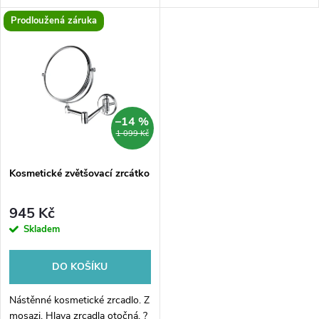
u
zrcátkem NIMCO, podsvíceným
strany 3x zvětšovací.
k
Prodloužená záruka
po obvodu- PLEXIGLASS. Jeho
k
pětinásobné zvětšení vám
t
pomůže k...
t
ů
ů
–14 %
1 099 Kč
Kosmetické zvětšovací zrcátko
945 Kč
Skladem
DO KOŠÍKU
Nástěnné kosmetické zrcadlo. Z
mosazi. Hlava zrcadla otočná. ?