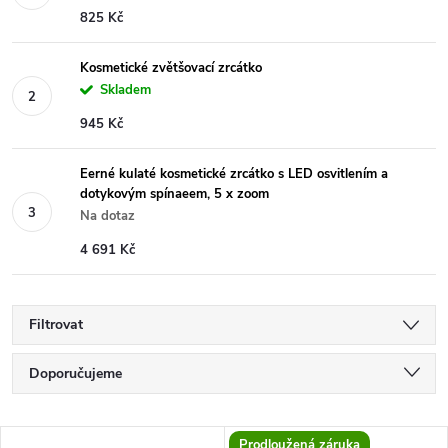
825 Kč
Kosmetické zvětšovací zrcátko
Skladem
945 Kč
Eerné kulaté kosmetické zrcátko s LED osvitlením a
dotykovým spínaeem, 5 x zoom
Na dotaz
4 691 Kč
Filtrovat
Ř
Doporučujeme
a
Nejlevnější
Prodloužená záruka