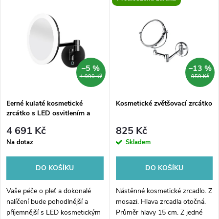
V
Nejdražší
z
ý
Nejprodávanější
e
p
Abecedně
n
i
–5 %
–13 %
4 990 Kč
959 Kč
í
s
p
Eerné kulaté kosmetické
Kosmetické zvětšovací zrcátko
zrcátko s LED osvitlením a
p
dotykovým spínaeem, 5 x
r
4 691 Kč
825 Kč
zoom
r
Na dotaz
Skladem
o
o
DO KOŠÍKU
DO KOŠÍKU
d
d
Vaše péče o pleť a dokonalé
Nástěnné kosmetické zrcadlo. Z
u
nalíčení bude pohodlnější a
mosazi. Hlava zrcadla otočná.
příjemnější s LED kosmetickým
Průměr hlavy 15 cm. Z jedné