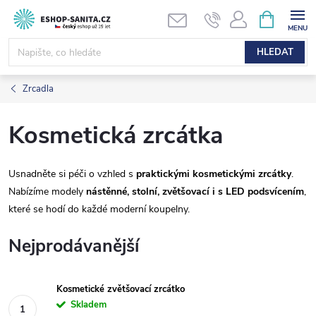
Přejít
NÁKUPNÍ
KOŠÍK
na
obsah
HLEDAT
Zrcadla
Kosmetická zrcátka
Usnadněte si péči o vzhled s
praktickými kosmetickými zrcátky
.
Nabízíme modely
nástěnné, stolní, zvětšovací i s LED podsvícením
,
které se hodí do každé moderní koupelny.
Nejprodávanější
Kosmetické zvětšovací zrcátko
Skladem