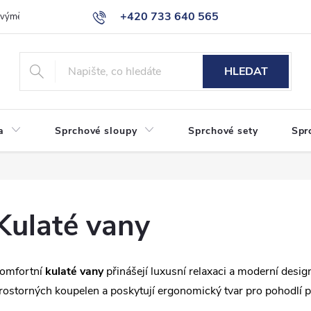
+420 733 640 565
a výměna zboží
Reklamace
Obchodní podmínky
Podmínky ochr
info@eshop-sanita.cz
HLEDAT
a
Sprchové sloupy
Sprchové sety
Spr
Kulaté vany
omfortní
kulaté vany
přinášejí luxusní relaxaci a moderní desig
rostorných koupelen a poskytují ergonomický tvar pro pohodlí př