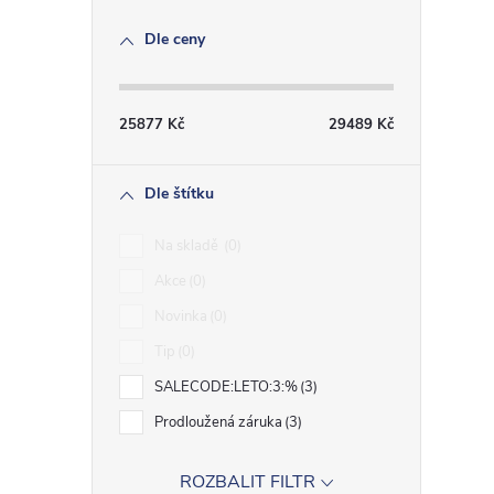
Dle ceny
25877
Kč
29489
Kč
Dle štítku
Na skladě
0
Akce
0
Novinka
0
Tip
0
SALECODE:LETO:3:%
3
Prodloužená záruka
3
ROZBALIT FILTR