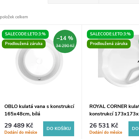
a
položek celkem
z
V
SALECODE:LETO:3:%
SALECODE:LETO:3:%
e
–14 %
ý
Prodloužená záruka
Prodloužená záruka
34 290 Kč
n
p
p
s
r
p
OBLO kulatá vana s konstrukcí
ROYAL CORNER kulat
o
165x48cm, bílá
konstrukcí 173x173
r
bílá
29 489 Kč
26 531 Kč
d
DO KOŠÍKU
DO
Dodání do měsíce
Dodání do měsíce