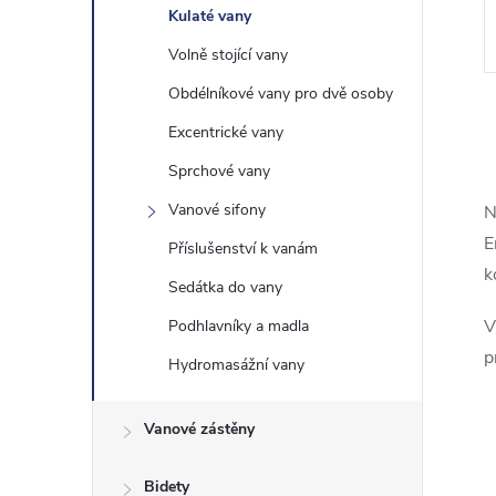
Kulaté vany
Volně stojící vany
Obdélníkové vany pro dvě osoby
Excentrické vany
Sprchové vany
Vanové sifony
N
l
E
Příslušenství k vanám
k
Sedátka do vany
V
Podhlavníky a madla
p
Hydromasážní vany
Vanové zástěny
í
Bidety