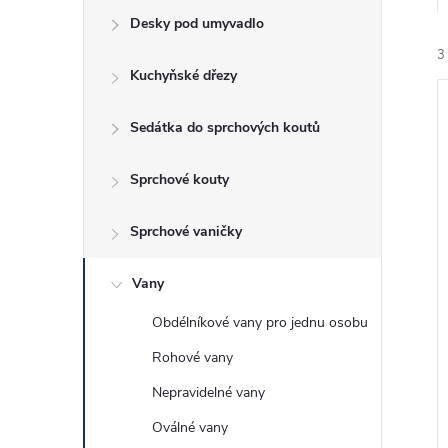
e
Desky pod umyvadlo
3
l
Kuchyňské dřezy
Sedátka do sprchových koutů
Sprchové kouty
í
Sprchové vaničky
i
Vany
Obdélníkové vany pro jednu osobu
Rohové vany
Nepravidelné vany
Oválné vany