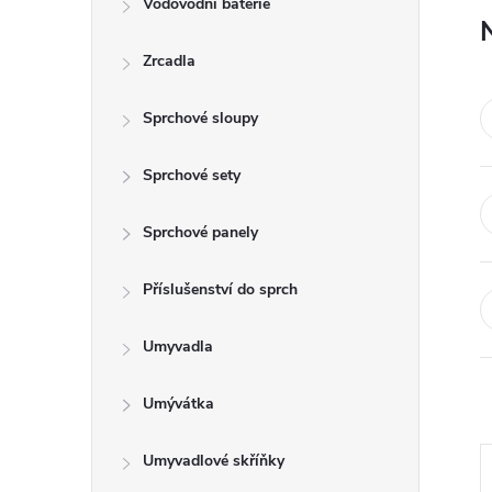
Vodovodní baterie
t
Zrcadla
r
a
Sprchové sloupy
n
Sprchové sety
n
Sprchové panely
í
Příslušenství do sprch
p
Umyvadla
a
Umývátka
n
Umyvadlové skříňky