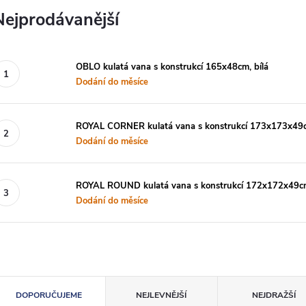
Nejprodávanější
OBLO kulatá vana s konstrukcí 165x48cm, bílá
Dodání do měsíce
ROYAL CORNER kulatá vana s konstrukcí 173x173x49c
Dodání do měsíce
ROYAL ROUND kulatá vana s konstrukcí 172x172x49cm
Dodání do měsíce
Ř
DOPORUČUJEME
NEJLEVNĚJŠÍ
NEJDRAŽŠÍ