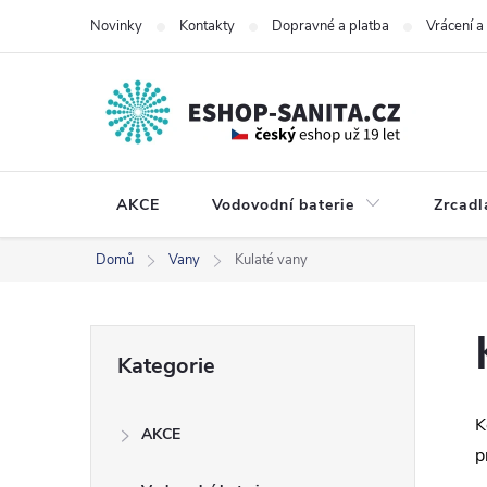
Přejít
Novinky
Kontakty
Dopravné a platba
Vrácení 
na
obsah
AKCE
Vodovodní baterie
Zrcadl
Domů
Vany
Kulaté vany
P
Přeskočit
Kategorie
kategorie
o
K
AKCE
s
p