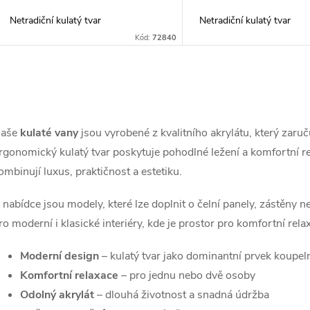
o
u
Netradiční kulatý tvar
Netradiční kulatý tvar
d
Kód:
72840
k
u
t
O
k
ů
v
t
aše
kulaté vany
jsou vyrobené z kvalitního akrylátu, který zaru
rgonomický kulatý tvar poskytuje pohodlné ležení a komfortní r
ů
ombinují luxus, praktičnost a estetiku.
á
d
 nabídce jsou modely, které lze doplnit o čelní panely, zástěny n
ro moderní i klasické interiéry, kde je prostor pro komfortní rela
a
Moderní design
– kulatý tvar jako dominantní prvek koupel
c
Komfortní relaxace
– pro jednu nebo dvě osoby
Odolný akrylát
– dlouhá životnost a snadná údržba