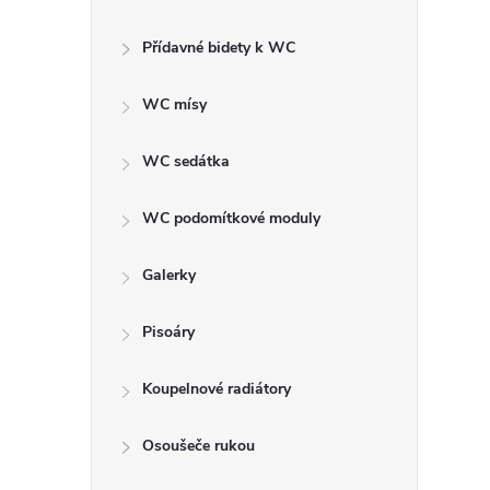
r
Přídavné bidety k WC
WC mísy
WC sedátka
WC podomítkové moduly
Galerky
Pisoáry
i
Koupelnové radiátory
Osoušeče rukou