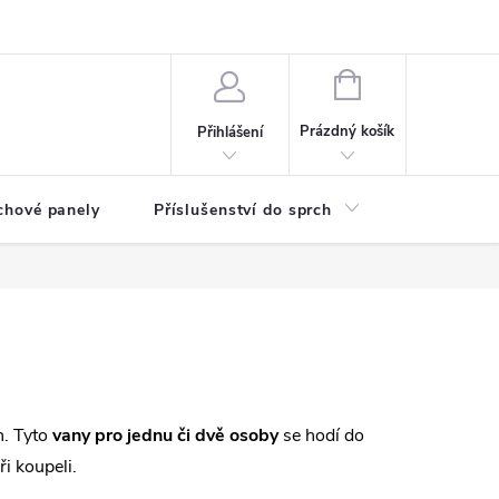
any osobních údajů
NÁKUPNÍ
KOŠÍK
Prázdný košík
Přihlášení
chové panely
Příslušenství do sprch
Umyvadla
n. Tyto
vany pro jednu či dvě osoby
se hodí do
i koupeli.