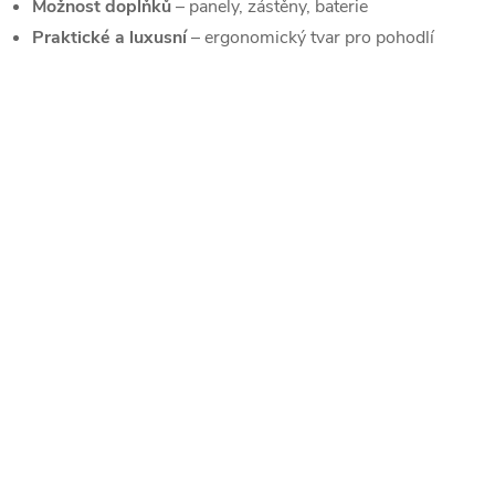
p
Možnost doplňků
– panely, zástěny, baterie
Praktické a luxusní
– ergonomický tvar pro pohodlí
v
k
y
v
ý
p
s
u