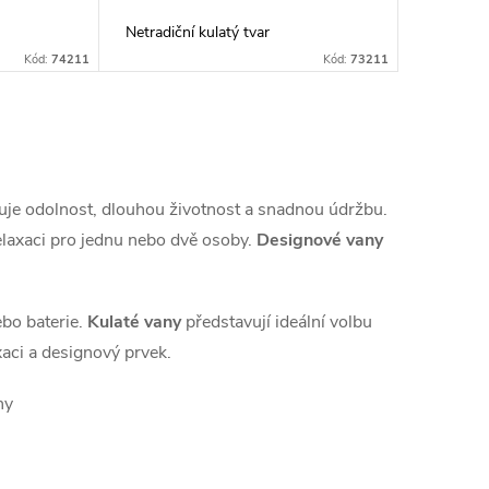
Netradiční kulatý tvar
Kód:
74211
Kód:
73211
čuje odolnost, dlouhou životnost a snadnou údržbu.
elaxaci pro jednu nebo dvě osoby.
Designové vany
ebo baterie.
Kulaté vany
představují ideální volbu
xaci a designový prvek.
ny