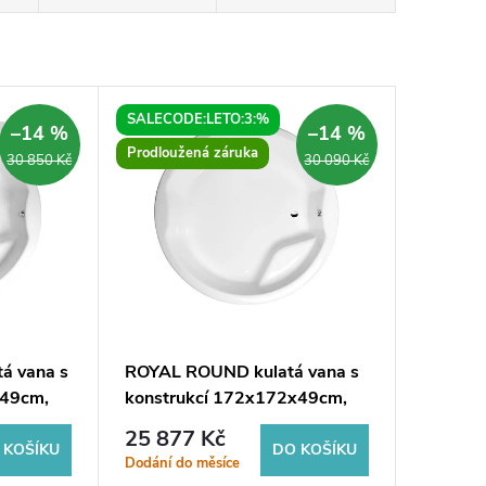
SALECODE:LETO:3:%
–14 %
–14 %
Prodloužená záruka
30 850 Kč
30 090 Kč
á vana s
ROYAL ROUND kulatá vana s
x49cm,
konstrukcí 172x172x49cm,
bílá
25 877 Kč
 KOŠÍKU
DO KOŠÍKU
Dodání do měsíce