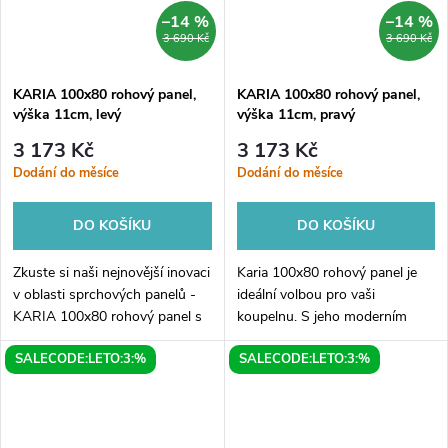
–14 %
–14 %
3 690 Kč
3 690 Kč
KARIA 100x80 rohový panel,
KARIA 100x80 rohový panel,
výška 11cm, levý
výška 11cm, pravý
3 173 Kč
3 173 Kč
Dodání do měsíce
Dodání do měsíce
DO KOŠÍKU
DO KOŠÍKU
Zkuste si naši nejnovější inovaci
Karia 100x80 rohový panel je
v oblasti sprchových panelů -
ideální volbou pro vaši
KARIA 100x80 rohový panel s
koupelnu. S jeho moderním
výškou 11cm a levým
designem a praktickými
SALECODE:LETO:3:%
SALECODE:LETO:3:%
umístěním. Tento panel
rozměry 100x80 cm se snadno
kombinuje moderní design,
vejde i do menších prostor.
prvotřídní...
Panel je vyroben z...