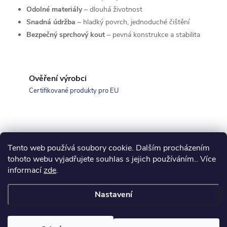
y
Odolné materiály
– dlouhá životnost
Snadná údržba
– hladký povrch, jednoduché čištění
v
Bezpečný sprchový kout
– pevná konstrukce a stabilita
ý
p
Ověření výrobci
i
Certifikované produkty pro EU
s
u
Tento web používá soubory cookie. Dalším procházením
Z
koupelny-sanita.cz
kupelne-online.sk
tohoto webu vyjadřujete souhlas s jejich používáním.. Více
informací
zde
.
á
Nastavení
p
Copyright 2026
eshopsanita.cz
. Všechna práva vyhrazena.