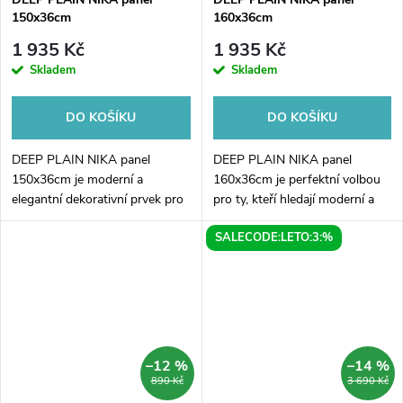
150x36cm
160x36cm
1 935 Kč
1 935 Kč
Skladem
Skladem
DO KOŠÍKU
DO KOŠÍKU
DEEP PLAIN NIKA panel
DEEP PLAIN NIKA panel
150x36cm je moderní a
160x36cm je perfektní volbou
elegantní dekorativní prvek pro
pro ty, kteří hledají moderní a
každý interiér. Jeho jednoduchý
funkční design pro svůj interiér.
SALECODE:LETO:3:%
design využívající hluboké linií
Díky svým rozměrům
přináší do místnosti pocit
160x36cm se tento panel
hloubky a...
snadno upraví na...
–12 %
–14 %
890 Kč
3 690 Kč