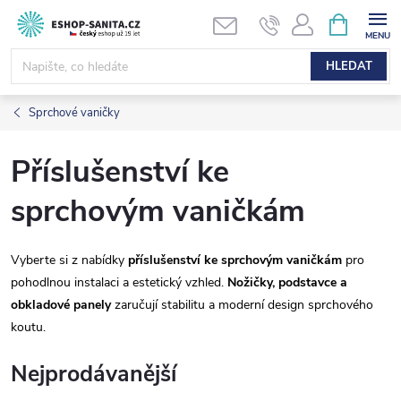
Přejít
NÁKUPNÍ
KOŠÍK
na
obsah
HLEDAT
Sprchové vaničky
Příslušenství ke
sprchovým vaničkám
Vyberte si z nabídky
příslušenství ke sprchovým vaničkám
pro
pohodlnou instalaci a estetický vzhled.
Nožičky, podstavce a
obkladové panely
zaručují stabilitu a moderní design sprchového
koutu.
Nejprodávanější