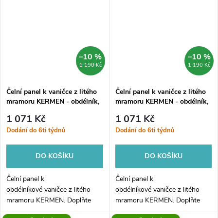
řemeslníky. Panel z...
řemeslníky. Panel z...
–10 %
–10 %
1 190 Kč
1 190 Kč
Čelní panel k vaničce z litého
Čelní panel k vaničce z litého
mramoru KERMEN - obdélník,
mramoru KERMEN - obdélník,
100, 90, 10, Pravé
120, 80, 10, Levé
1 071 Kč
1 071 Kč
Dodání do 6ti týdnů
Dodání do 6ti týdnů
DO KOŠÍKU
DO KOŠÍKU
Čelní panel k
Čelní panel k
obdélníkové vaničce z litého
obdélníkové vaničce z litého
mramoru KERMEN. Doplňte
mramoru KERMEN. Doplňte
svou vaničku unikátním čelním
svou vaničku unikátním čelním