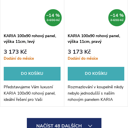
–14 %
–14 %
3 690 Kč
3 690 Kč
KARIA 100x90 rohový panel,
KARIA 100x90 rohový panel,
výška 11cm, levý
výška 11cm, pravý
3 173 Kč
3 173 Kč
Dodání do měsíce
Dodání do měsíce
DO KOŠÍKU
DO KOŠÍKU
Představujeme Vám luxusní
Rozmazlování v koupelně nikdy
KARIA 100x90 rohový panel,
nebylo jednodušší s naším
ideální řešení pro Vaši
rohovým panelem KARIA
koupelnu. S výškou pouhých
100x90. Tento vysokokvalitní
11cm se tento levý rohový
panel vám poskytne dokonalou
panel stane neodmyslitelnou
rovnováhu mezi funkcionalitou
O
součástí Vaší...
a designem....
NAČÍST 48 DALŠÍCH