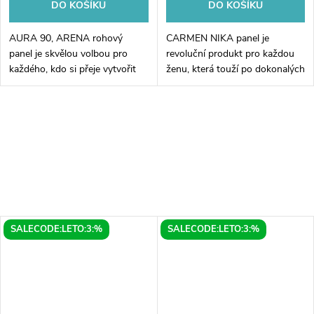
DO KOŠÍKU
DO KOŠÍKU
AURA 90, ARENA rohový
CARMEN NIKA panel je
panel je skvělou volbou pro
revoluční produkt pro každou
každého, kdo si přeje vytvořit
ženu, která touží po dokonalých
moderní a prostorný vzhled
vlasech každý den. Díky
svého interiéru. Tento atraktivní
speciálnímu keramickému
rohový panel vytváří skvělý...
povrchu a regulovatelné teplotě
tento panel...
SALECODE:LETO:3:%
SALECODE:LETO:3:%