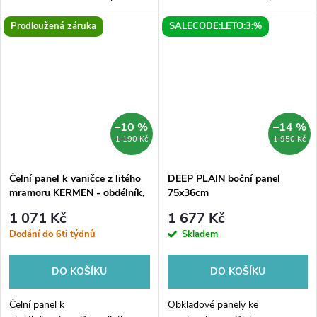
svou vaničku unikátním čelním
svou vaničku unikátním čelním
Prodloužená záruka
SALECODE:LETO:3:%
panelem a již nemusíte řešit
panelem a již nemusíte řešit
obložení vaničky a utrácet za
obložení vaničky a utrácet za
řemeslníky. Panel z...
řemeslníky. Panel z...
–10 %
–14 %
1 190 Kč
1 950 Kč
Čelní panel k vaničce z litého
DEEP PLAIN boční panel
mramoru KERMEN - obdélník,
75x36cm
120, 90, 10, Pravé
1 071 Kč
1 677 Kč
Dodání do 6ti týdnů
Skladem
DO KOŠÍKU
DO KOŠÍKU
Čelní panel k
Obkladové panely ke