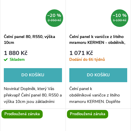
–20 %
–10 %
2 350 Kč
1 190 Kč
Čelní panel 80, R550, výška
Čelní panel k vaničce z litého
10cm
mramoru KERMEN - obdélník,
100, 80, 10, Levé
1 880 Kč
1 071 Kč
Skladem
Dodání do 6ti týdnů
DO KOŠÍKU
DO KOŠÍKU
Novinka! Doplněk, který Vás
Čelní panel k
překvapí! Čelní panel 80, R550 a
obdélníkové vaničce z litého
výška 10cm jsou základními
mramoru KERMEN. Doplňte
parametry tohoto jedinečného
svou vaničku unikátním čelním
Prodloužená záruka
Prodloužená záruka
produktu. S jeho pomocí
panelem a již nemusíte řešit
můžete vylepšit nejen vzhled
obložení vaničky a utrácet za
Vašeho...
řemeslníky. Panel z...