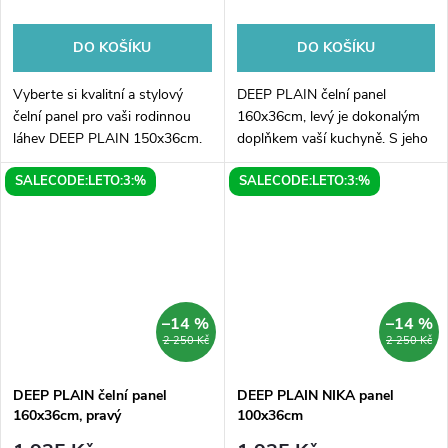
DO KOŠÍKU
DO KOŠÍKU
Vyberte si kvalitní a stylový
DEEP PLAIN čelní panel
čelní panel pro vaši rodinnou
160x36cm, levý je dokonalým
láhev DEEP PLAIN 150x36cm.
doplňkem vaší kuchyně. S jeho
Tento přesně zpracovaný pravý
jednoduchým a elegantním
SALECODE:LETO:3:%
SALECODE:LETO:3:%
panel je vyroben z kvalitního
designem dokáže zvýraznit
materiálu a je stvořen pro...
každý kuchyňský prostor.
Využijete ho jako...
–14 %
–14 %
2 250 Kč
2 250 Kč
DEEP PLAIN čelní panel
DEEP PLAIN NIKA panel
160x36cm, pravý
100x36cm