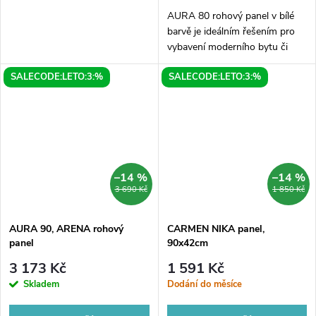
AURA 80 rohový panel v bílé
barvě je ideálním řešením pro
vybavení moderního bytu či
kanceláře. Jeho rozměry 80 x
SALECODE:LETO:3:%
SALECODE:LETO:3:%
80 cm umožňují využití i v
menších prostorech a díky
rohovému...
–14 %
–14 %
3 690 Kč
1 850 Kč
AURA 90, ARENA rohový
CARMEN NIKA panel,
panel
90x42cm
3 173 Kč
1 591 Kč
Skladem
Dodání do měsíce