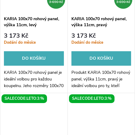
3 690 Kč
3 690 Kč
KARIA 100x70 rohový panel,
KARIA 100x70 rohový panel,
výška 11cm, levý
výška 11cm, pravý
3 173 Kč
3 173 Kč
Dodání do měsíce
Dodání do měsíce
DO KOŠÍKU
DO KOŠÍKU
KARIA 100x70 rohový panel je
Produkt KARIA 100x70 rohový
ideální volbou pro každou
panel, výška 11cm, pravý je
koupelnu. Jeho rozměry 100x70
ideální volbou pro ty, kteří
cm a výška 11 cm umožňují
hledají kvalitní a praktické řešení
SALECODE:LETO:3:%
SALECODE:LETO:3:%
perfektní umístění do rohu
pro svou koupelnu. Tento
místnosti, což ušetří místo a
rohový panel s výškou 11cm
zároveň...
je...