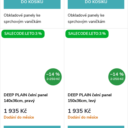
DO KOŠÍKU
DO KOŠÍKU
Obkladové panely ke
Obkladové panely ke
sprchovým vaničkám
sprchovým vaničkám
SALECODE:LETO:3:%
SALECODE:LETO:3:%
–14 %
–14 %
2 250 Kč
2 250 Kč
DEEP PLAIN čelní panel
DEEP PLAIN čelní panel
140x36cm, pravý
150x36cm, levý
1 935 Kč
1 935 Kč
Dodání do měsíce
Dodání do měsíce