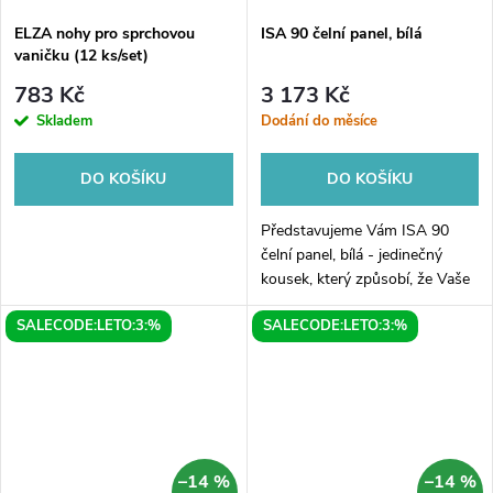
ELZA nohy pro sprchovou
ISA 90 čelní panel, bílá
vaničku (12 ks/set)
783 Kč
3 173 Kč
Skladem
Dodání do měsíce
DO KOŠÍKU
DO KOŠÍKU
Představujeme Vám ISA 90
čelní panel, bílá - jedinečný
kousek, který způsobí, že Vaše
kuchyň bude vypadat moderně
SALECODE:LETO:3:%
SALECODE:LETO:3:%
a stylově. Díky jemnému bílému
designu se tento čelní panel...
–14 %
–14 %