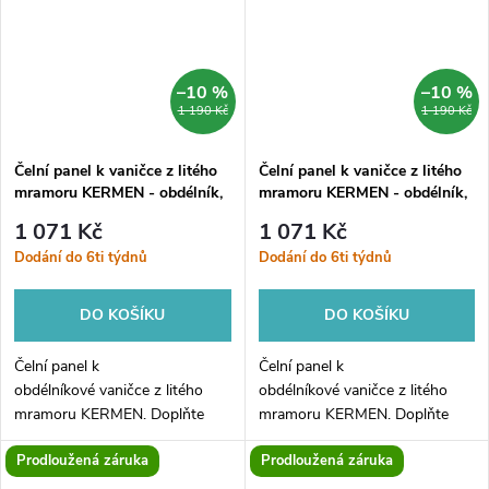
–10 %
–10 %
1 190 Kč
1 190 Kč
Čelní panel k vaničce z litého
Čelní panel k vaničce z litého
mramoru KERMEN - obdélník,
mramoru KERMEN - obdélník,
100, 80, 10, Pravé
100, 90, 10, Levé
1 071 Kč
1 071 Kč
Dodání do 6ti týdnů
Dodání do 6ti týdnů
DO KOŠÍKU
DO KOŠÍKU
Čelní panel k
Čelní panel k
obdélníkové vaničce z litého
obdélníkové vaničce z litého
mramoru KERMEN. Doplňte
mramoru KERMEN. Doplňte
svou vaničku unikátním čelním
svou vaničku unikátním čelním
Prodloužená záruka
Prodloužená záruka
panelem a již nemusíte řešit
panelem a již nemusíte řešit
obložení vaničky a utrácet za
obložení vaničky a utrácet za