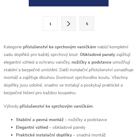
v
l
S
1
5
t
á
r
d
á
Kategorie
příslušenství ke sprchovým vaničkám
nabízí kompletní
a
n
sadu doplňků pro každý sprchový kout.
Obkladové panely
zajišťují
k
elegantní vzhled a ochranu vaničky,
nožičky a podstavce
umožňují
c
o
stabilní a bezpečné umístění. Další instalační příslušenství usnadňuje
í
montáž a zajišťuje dlouhou životnost sprchového koutu. Všechny
v
doplňky jsou odolné, snadno se instalují a poskytují praktické a
á
p
bezpečné řešení pro každou koupelnu.
n
r
í
Výhody
příslušenství ke sprchovým vaničkám
:
v
Stabilní a pevná montáž
– nožičky a podstavce
k
Elegantní vzhled
– obkladové panely
Praktické instalační doplňky
– snadná montáž