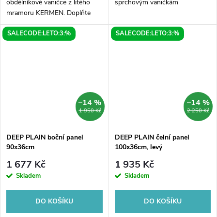
obdélníkové vaničce z litého
sprchovým vaničkám
mramoru KERMEN. Doplňte
svou vaničku unikátním čelním
SALECODE:LETO:3:%
SALECODE:LETO:3:%
panelem a již nemusíte řešit
obložení vaničky a utrácet za
řemeslníky. Panel z...
–14 %
–14 %
1 950 Kč
2 250 Kč
DEEP PLAIN boční panel
DEEP PLAIN čelní panel
90x36cm
100x36cm, levý
1 677 Kč
1 935 Kč
Skladem
Skladem
DO KOŠÍKU
DO KOŠÍKU