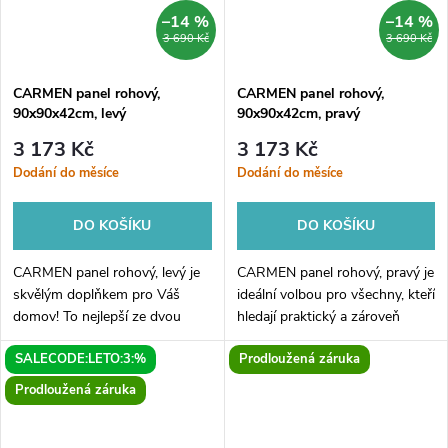
–14 %
–14 %
3 690 Kč
3 690 Kč
CARMEN panel rohový,
CARMEN panel rohový,
90x90x42cm, levý
90x90x42cm, pravý
3 173 Kč
3 173 Kč
Dodání do měsíce
Dodání do měsíce
DO KOŠÍKU
DO KOŠÍKU
CARMEN panel rohový, levý je
CARMEN panel rohový, pravý je
skvělým doplňkem pro Váš
ideální volbou pro všechny, kteří
domov! To nejlepší ze dvou
hledají praktický a zároveň
světů se spojilo v jednom
stylový doplněk do svého
SALECODE:LETO:3:%
Prodloužená záruka
kvalitním výrobku. Díky tomuto
obývacího pokoje. Jeho moderní
panelu získáte nejen pohodlí,
design a šikovná konstrukce...
Prodloužená záruka
ale i...