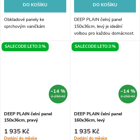
DO KOŠÍKU
DO KOŠÍKU
Obkladové panely ke
DEEP PLAIN čelný panel
sprchovým vaničkám
150x36cm, levý je ideální
volbou pro každou domácnost.
Své rozměry 150x36cm nabízí
SALECODE:LETO:3:%
SALECODE:LETO:3:%
dostatečně prostornou plochu
pro uložení vašich věcí a
doplňků. Levý...
–14 %
–14 %
2 250 Kč
2 250 Kč
DEEP PLAIN čelní panel
DEEP PLAIN čelní panel
150x36cm, pravý
160x36cm, levý
1 935 Kč
1 935 Kč
Dodání do měsíce
Dodání do měsíce