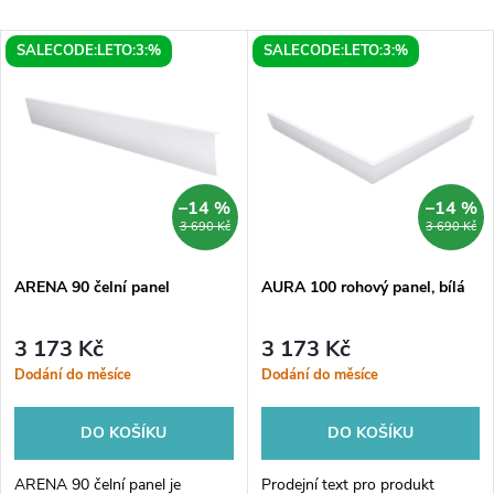
a
Nejlevnější
V
SALECODE:LETO:3:%
SALECODE:LETO:3:%
Nejdražší
z
ý
Nejprodávanější
e
p
Abecedně
n
i
–14 %
–14 %
3 690 Kč
3 690 Kč
í
s
p
ARENA 90 čelní panel
AURA 100 rohový panel, bílá
p
r
3 173 Kč
3 173 Kč
r
Dodání do měsíce
Dodání do měsíce
o
o
DO KOŠÍKU
DO KOŠÍKU
d
ARENA 90 čelní panel je
Prodejní text pro produkt