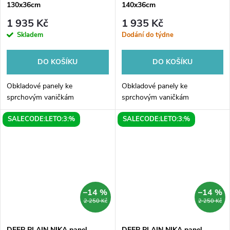
130x36cm
140x36cm
1 935 Kč
1 935 Kč
Skladem
Dodání do týdne
DO KOŠÍKU
DO KOŠÍKU
Obkladové panely ke
Obkladové panely ke
sprchovým vaničkám
sprchovým vaničkám
SALECODE:LETO:3:%
SALECODE:LETO:3:%
–14 %
–14 %
2 250 Kč
2 250 Kč
DEEP PLAIN NIKA panel
DEEP PLAIN NIKA panel