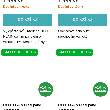
1 935 Kč
1 935 Kč
Dodání do měsíce
Dodání do týdne
DO KOŠÍKU
DO KOŠÍKU
Vylepšete svůj interiér s DEEP
Obkladové panely ke
PLAIN čelním panelem o
sprchovým vaničkám
velikosti 160x36cm, určeným
pro pravou stranu vaší
SALECODE:LETO:3:%
SALECODE:LETO:3:%
místnosti. Tento moderní a
elegantní panel dodá vašemu
prostoru...
–14 %
–14 %
2 250 Kč
2 250 Kč
DEEP PLAIN NIKA panel
DEEP PLAIN NIKA panel
110x36cm
120x36cm