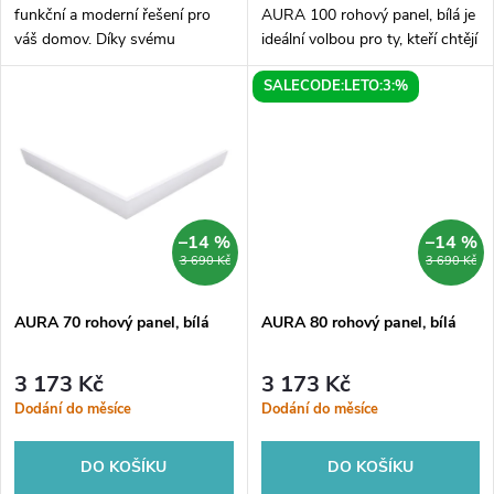
d
u
funkční a moderní řešení pro
AURA 100 rohový panel, bílá je
váš domov. Díky svému
ideální volbou pro ty, kteří chtějí
u
inovativnímu designu se stane
vytvořit moderní a elegantní
k
SALECODE:LETO:3:%
skvělým doplňkem vašeho
interiér. Tento bílý rohový panel
k
interiéru. Panel je vyroben z
se snadno kombinuje s...
t
kvalitního a...
t
ů
ů
–14 %
–14 %
3 690 Kč
3 690 Kč
AURA 70 rohový panel, bílá
AURA 80 rohový panel, bílá
3 173 Kč
3 173 Kč
Dodání do měsíce
Dodání do měsíce
DO KOŠÍKU
DO KOŠÍKU