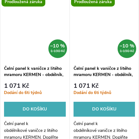
Prodloužená záruka
Prodloužená záruka
panelem a již nemusíte řešit
panelem a již nemusíte řešit
obložení vaničky a utrácet za
obložení vaničky a utrácet za
řemeslníky. Panel z...
řemeslníky. Panel z...
–10 %
–10 %
1 190 Kč
1 190 Kč
Čelní panel k vaničce z litého
Čelní panel k vaničce z litého
mramoru KERMEN - obdélník,
mramoru KERMEN - obdélník,
120, 80, 10, Pravé
120, 90, 10, Levé
1 071 Kč
1 071 Kč
Dodání do 6ti týdnů
Dodání do 6ti týdnů
DO KOŠÍKU
DO KOŠÍKU
Čelní panel k
Čelní panel k
obdélníkové vaničce z litého
obdélníkové vaničce z litého
mramoru KERMEN. Doplňte
mramoru KERMEN. Doplňte