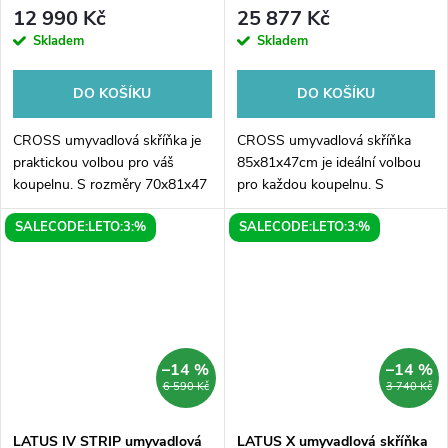
12 990 Kč
25 877 Kč
Skladem
Skladem
DO KOŠÍKU
DO KOŠÍKU
CROSS umyvadlová skříňka je
CROSS umyvadlová skříňka
praktickou volbou pro váš
85x81x47cm je ideální volbou
koupelnu. S rozměry 70x81x47
pro každou koupelnu. S
cm a elegantním designem v
moderním designem a rozměry
SALECODE:LETO:3:%
SALECODE:LETO:3:%
bukovém provedení bude
85x81x47cm se dokonale hodí
skvěle ladit s vaším interiérem.
do jakéhokoliv prostoru. Díky
Skříňka je...
svému bukovému...
–14 %
–14 %
6 590 Kč
3 740 Kč
LATUS IV STRIP umyvadlová
LATUS X umyvadlová skříňka