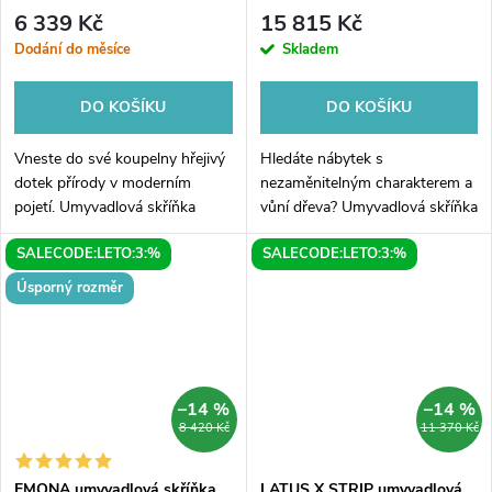
6 339 Kč
15 815 Kč
Dodání do měsíce
Skladem
DO KOŠÍKU
DO KOŠÍKU
Vneste do své koupelny hřejivý
Hledáte nábytek s
dotek přírody v moderním
nezaměnitelným charakterem a
pojetí. Umyvadlová skříňka
vůní dřeva? Umyvadlová skříňka
Aqualine ALTAIR v dekoru Dub
Sapho BRAND v dekoru
SALECODE:LETO:3:%
SALECODE:LETO:3:%
Emporio je ideální volbou pro ty,
mořený smrk vnese do vaší
kteří hledají alternativu ke...
koupelny unikátní rustikální styl
Úsporný rozměr
a pocit poctivého...
–14 %
–14 %
8 420 Kč
11 370 Kč
EMONA umyvadlová skříňka
LATUS X STRIP umyvadlová