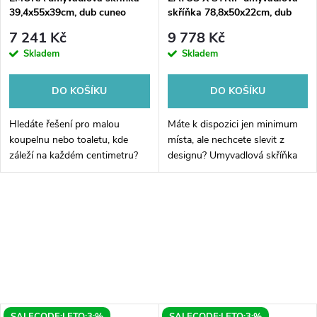
39,4x55x39cm, dub cuneo
skříňka 78,8x50x22cm, dub
alabama
7 241 Kč
9 778 Kč
Skladem
Skladem
DO KOŠÍKU
DO KOŠÍKU
Hledáte řešení pro malou
Máte k dispozici jen minimum
koupelnu nebo toaletu, kde
místa, ale nechcete slevit z
záleží na každém centimetru?
designu? Umyvadlová skříňka
Umyvadlová skříňka ze série
Sapho LATUS X STRIP v
EMONA v oblíbeném dekoru
dekoru Dub Alabama je
Dub Cuneo je přesně tím
mistrem v úspoře prostoru.
kouskem nábytku,...
Díky své unikátní...
SALECODE:LETO:3:%
SALECODE:LETO:3:%