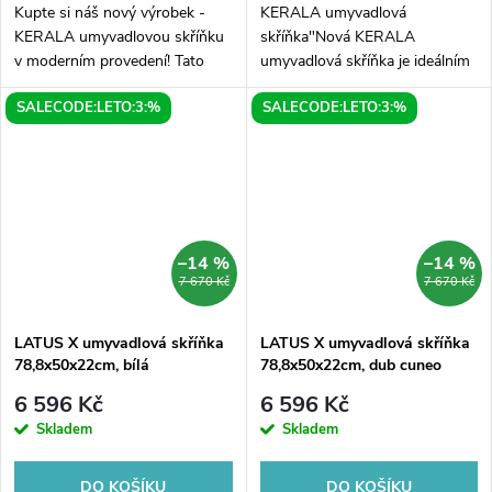
Kupte si náš nový výrobek -
KERALA umyvadlová
KERALA umyvadlovou skříňku
skříňka"Nová KERALA
v moderním provedení! Tato
umyvadlová skříňka je ideálním
skříňka s rozměry 120x35x47,5
doplňkem pro vaši koupelnu. S
SALECODE:LETO:3:%
SALECODE:LETO:3:%
cm se stane praktickým a
rozměry 80x35x47,5 cm se
stylovým doplňkem vaší
snadno vejde do každého
koupelny....
prostoru a díky svému
designu...
–14 %
–14 %
7 670 Kč
7 670 Kč
LATUS X umyvadlová skříňka
LATUS X umyvadlová skříňka
78,8x50x22cm, bílá
78,8x50x22cm, dub cuneo
6 596 Kč
6 596 Kč
Skladem
Skladem
DO KOŠÍKU
DO KOŠÍKU