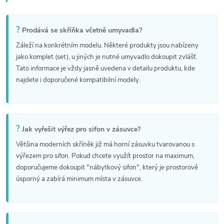
v
ý
?
Prodává se skříňka včetně umyvadla?
p
Záleží na konkrétním modelu. Některé produkty jsou nabízeny
jako komplet (set), u jiných je nutné umyvadlo dokoupit zvlášť.
i
Tato informace je vždy jasně uvedena v detailu produktu, kde
najdete i doporučené kompatibilní modely.
s
u
?
Jak vyřešit výřez pro sifon v zásuvce?
Většina moderních skříněk již má horní zásuvku tvarovanou s
výřezem pro sifon. Pokud chcete využít prostor na maximum,
doporučujeme dokoupit "nábytkový sifon", který je prostorově
úsporný a zabírá minimum místa v zásuvce.