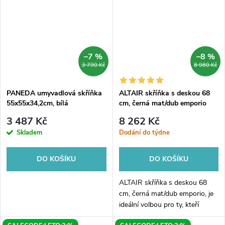
–7 %
–8 %
3 790 Kč
8 980 Kč
PANEDA umyvadlová skříňka
ALTAIR skříňka s deskou 68
55x55x34,2cm, bílá
cm, černá mat/dub emporio
3 487 Kč
8 262 Kč
Skladem
Dodání do týdne
DO KOŠÍKU
DO KOŠÍKU
ALTAIR skříňka s deskou 68
cm, černá mat/dub emporio, je
ideální volbou pro ty, kteří
hledají praktický a elegantní