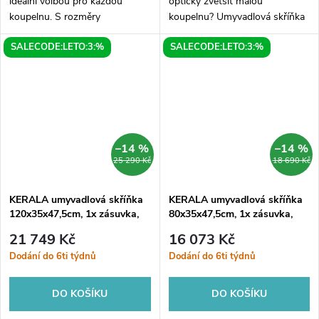
ideální volbou pro každou
opticky zvětšit malou
koupelnu. S rozměry
koupelnu? Umyvadlová skříňka
56x83x43cm se snadno vejde
EMONA v bílém lesku je sázkou
SALECODE:LETO:3:%
SALECODE:LETO:3:%
do menšího prostoru, ale
na jistotu. Díky své kompaktní
přesto nabídne dostatek
šířce 39,4 cm se pohodlně
úložného prostoru pro vaše...
vejde...
–14 %
–14 %
25 290 Kč
18 690 Kč
KERALA umyvadlová skříňka
KERALA umyvadlová skříňka
120x35x47,5cm, 1x zásuvka,
80x35x47,5cm, 1x zásuvka,
antracit matný
antracit matný
21 749 Kč
16 073 Kč
Dodání do 6ti týdnů
Dodání do 6ti týdnů
DO KOŠÍKU
DO KOŠÍKU