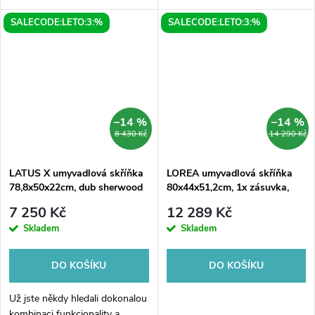
LATUS X v elegantním
80x54,5x22cm vyrobená z
SALECODE:LETO:3:%
SALECODE:LETO:3:%
antracitovém provedení. Tato
kvalitního dubu v barvě
moderní skříňka s umyvadlem
alabama. Tato skříňka je ideální
vám nabídne...
volbou pro ty, kteří...
–14 %
–14 %
8 430 Kč
14 290 Kč
LATUS X umyvadlová skříňka
LOREA umyvadlová skříňka
78,8x50x22cm, dub sherwood
80x44x51,2cm, 1x zásuvka,
bílá mat
7 250 Kč
12 289 Kč
Skladem
Skladem
DO KOŠÍKU
DO KOŠÍKU
Už jste někdy hledali dokonalou
kombinaci funkcionality a