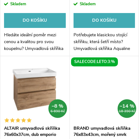
r
r
Skladem
Skladem
o
o
DO KOŠÍKU
DO KOŠÍKU
d
d
Hledáte ideální poměr mezi
Potřebujete klasickou stojící
u
cenou a kvalitou pro svou
skříňku, která šetří místo?
koupelnu? Umyvadlová skříňka
Umyvadlová skříňka Aqualine
u
Aqualine ALTAIR v zářivě bílém
ALTAIR o výšce 76 cm je
k
SALECODE:LETO:3:%
lesku je navržena pro maximální
ideálním řešením do koupelen,
k
využití prostoru. S hloubkou...
kde preferujete stabilitu na...
t
t
ů
ů
–8 %
–14 %
6 890 Kč
18 390 Kč
ALTAIR umyvadlová skříňka
BRAND umyvadlová skříňka
76x60x37cm, dub emporio
76x83x43cm, mořený smrk