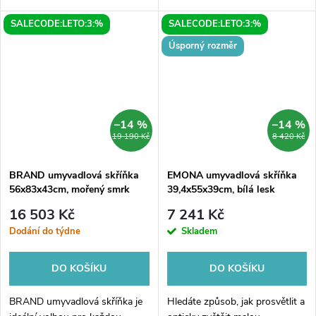
moderní design. Toto praktické
do vaší domácnosti. Kombinace
SALECODE:LETO:3:%
SALECODE:LETO:3:%
a stylové zařízení v elegantní
přírodního dubu emporio s
kombinaci dubu emporio a...
moderním antracitovým
Úsporný rozměr
břidlicovým...
–14 %
–14 %
19 190 Kč
8 420 Kč
BRAND umyvadlová skříňka
EMONA umyvadlová skříňka
56x83x43cm, mořený smrk
39,4x55x39cm, bílá lesk
16 503 Kč
7 241 Kč
Dodání do týdne
Skladem
DO KOŠÍKU
DO KOŠÍKU
BRAND umyvadlová skříňka je
Hledáte způsob, jak prosvětlit a