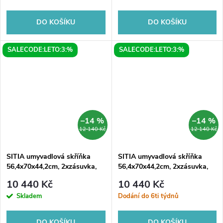
DO KOŠÍKU
DO KOŠÍKU
SALECODE:LETO:3:%
SALECODE:LETO:3:%
–14 %
–14 %
12 140 Kč
12 140 Kč
SITIA umyvadlová skříňka
SITIA umyvadlová skříňka
56,4x70x44,2cm, 2xzásuvka,
56,4x70x44,2cm, 2xzásuvka,
borovice rustik
dub stříbrný
10 440 Kč
10 440 Kč
Skladem
Dodání do 6ti týdnů
DO KOŠÍKU
DO KOŠÍKU