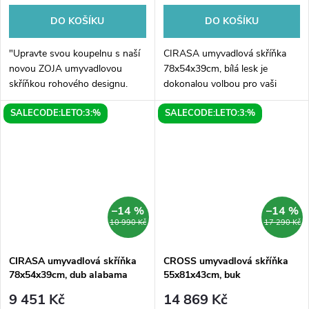
DO KOŠÍKU
DO KOŠÍKU
"Upravte svou koupelnu s naší
CIRASA umyvadlová skříňka
novou ZOJA umyvadlovou
78x54x39cm, bílá lesk je
skříňkou rohového designu.
dokonalou volbou pro vaši
Tento stylový kousek je ideální
koupelnu. Díky svým rozměrům
SALECODE:LETO:3:%
SALECODE:LETO:3:%
pro využití i v menších
je vhodná do menších i
prostorách díky svým
prostornějších prostorů.
rozměrům...
Skříňka je vyrobena z...
–14 %
–14 %
10 990 Kč
17 290 Kč
CIRASA umyvadlová skříňka
CROSS umyvadlová skříňka
78x54x39cm, dub alabama
55x81x43cm, buk
9 451 Kč
14 869 Kč