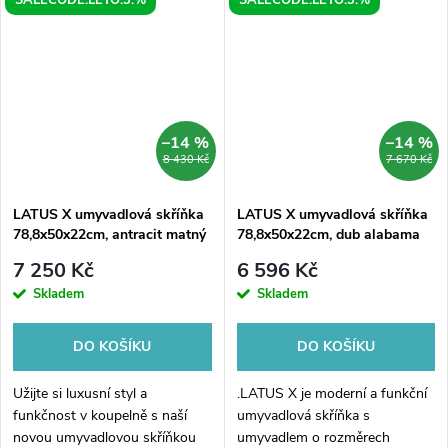
–14 %
–14 %
8 430 Kč
7 670 Kč
LATUS X umyvadlová skříňka
LATUS X umyvadlová skříňka
78,8x50x22cm, antracit matný
78,8x50x22cm, dub alabama
7 250 Kč
6 596 Kč
Skladem
Skladem
DO KOŠÍKU
DO KOŠÍKU
Užijte si luxusní styl a
.LATUS X je moderní a funkční
funkčnost v koupelně s naší
umyvadlová skříňka s
novou umyvadlovou skříňkou
umyvadlem o rozměrech