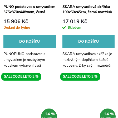
PUNO podstavec s umyvadlem
SKARA umyvadlová skříňka
375x870x448xmm, černá
100x50x45cm, černá mat/dub
alabama
15 906 Kč
17 019 Kč
Dodání do týdne
Skladem
DO KOŠÍKU
DO KOŠÍKU
PUNOPUNO podstavec s
SKARA umyvadlová skříňka je
umyvadlem je nezbytným
nezbytným doplňkem každé
kouskem vybavení vaší
koupelny. Díky svým rozměrům
koupelny pro každodenní
100x50x45cm se snadno vejde
SALECODE:LETO:3:%
SALECODE:LETO:3:%
použití. Díky svému
i do menšího prostoru. Skříňka
elegantnímu a modernímu
je vyrobena z kvalitního
designu v černé barvě se bude
černého...
skvěle hodit...
–14 %
–14 %