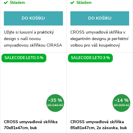
Skladem
Skladem
DO KOŠÍKU
DO KOŠÍKU
Užijte si luxusní a praktický
CROSS umyvadlová skříňka v
design s naší novou
elegantním designu je perfektní
umyvadlovou skříňkou CIRASA
volbou pro váš koupelnový
v dubu Alabama. Jeho rozměry
interiér. Rozměry 55x81x43cm
SALECODE:LETO:3:%
SALECODE:LETO:3:%
78x54x39cm jsou ideální pro
z ní dělají ideálního partnera pro
menší koupelny, kde je důležité
menší prostory. Vyrobena z...
využít...
–35 %
–14 %
20 240 Kč
30 090 Kč
CROSS umyvadlová skříňka
CROSS umyvadlová skříňka
70x81x47cm, buk
85x81x47cm, 2x zásuvka, buk