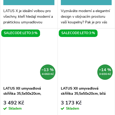
LATUS X je ideální volbou pro
Vyznáváte moderní a elegantní
všechny, kteří hledají moderní a
design v obývacím prostoru
praktickou umyvadlovou
vaší koupelny? Pak je pro vás
skříňku do své koupelny. S
skvělou volbou naše
SALECODE:LETO:3:%
SALECODE:LETO:3:%
rozměry 80x54,5x22cm a
umyvadlová skříňka LATUS X v
elegantní bílou barvou se
krásném provedení dub cuneo.
snadno hodí do...
Tato...
–13 %
–14 %
4 060 Kč
3 690 Kč
LATUS XII umyvadlová
LATUS XII umyvadlová
skříňka 35,5x50x20cm,
skříňka 35,5x50x20cm, bílá
antracit matný
3 492 Kč
3 173 Kč
Skladem
Skladem