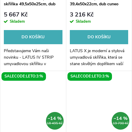
skříňka 49,5x50x25cm, dub
39,4x50x22cm, dub cuneo
alabama
5 667 Kč
3 216 Kč
Skladem
Skladem
DO KOŠÍKU
DO KOŠÍKU
Představujeme Vám naši
LATUS X je moderní a stylová
novinku - LATUS IV STRIP
umyvadlová skříňka, která se
umyvadlovou skříňku v
stane skvělým doplňkem vaší
rozměrech 49,5x50x25cm v
koupelny. Díky rozměrům
SALECODE:LETO:3:%
SALECODE:LETO:3:%
krásném dubu alabama. Tato
39,4x50x22cm se skříňka
skříňka je dokonalým doplňkem
snadno vejde i do menších
pro Vaši koupelnu, který...
prostorů....
–14 %
–14 %
18 495 Kč
19 790 Kč