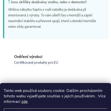
?
Jsou skříňky dodávány vcelku, nebo v demontu?
Většina nábytku Sapho z naší nabídky je dodávána již
smontovaná z výroby. To vám ušetří čas s montáží a zajistí
maximální stabilitu a přesnost spojů, které u domácí montáže
nelze vždy garantovat.
Ověření výrobci
Certifikované produkty pro EU
Tento web používá soubory cookie. Dalším procházením
Z
koupelny-sanita.cz
kupelne-online.sk
tohoto webu vyjadřujete souhlas s jejich používáním.. Více
informací
zde
.
á