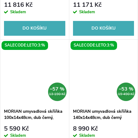
11 816 Kč
11 171 Kč
Skladem
Skladem
DO KOŠÍKU
DO KOŠÍKU
SALECODE:LETO:3:%
SALECODE:LETO:3:%
–57 %
–53 %
13 190 Kč
19 490 Kč
MORIAN umyvadlová skříňka
MORIAN umyvadlová skříňka
100x14x48cm, dub černý,
140x14x48cm, dub černý
pravá
5 590 Kč
8 990 Kč
Skladem
Skladem