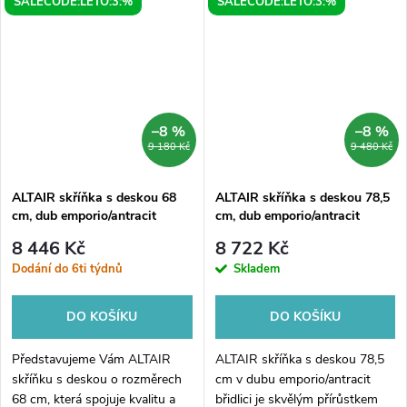
SALECODE:LETO:3:%
SALECODE:LETO:3:%
způsob, jak uložit své věci.
Skříňka s rozměry 68 x 68 cm
a...
–8 %
–8 %
9 180 Kč
9 480 Kč
ALTAIR skříňka s deskou 68
ALTAIR skříňka s deskou 78,5
cm, dub emporio/antracit
cm, dub emporio/antracit
břidlice
břidlice
8 446 Kč
8 722 Kč
Dodání do 6ti týdnů
Skladem
DO KOŠÍKU
DO KOŠÍKU
Představujeme Vám ALTAIR
ALTAIR skříňka s deskou 78,5
skříňku s deskou o rozměrech
cm v dubu emporio/antracit
68 cm, která spojuje kvalitu a
břidlici je skvělým přírůstkem