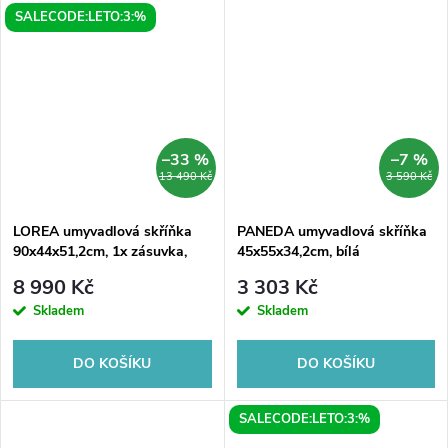
SALECODE:LETO:3:%
–33 %
–7 %
13 490 Kč
3 590 Kč
LOREA umyvadlová skříňka
PANEDA umyvadlová skříňka
90x44x51,2cm, 1x zásuvka,
45x55x34,2cm, bílá
dub collingwood/černá mat
8 990 Kč
3 303 Kč
Skladem
Skladem
DO KOŠÍKU
DO KOŠÍKU
SALECODE:LETO:3:%