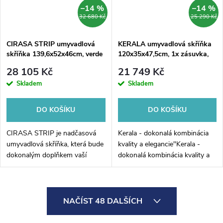
–14 %
–14 %
32 680 Kč
25 290 Kč
CIRASA STRIP umyvadlová
KERALA umyvadlová skříňka
skříňka 139,6x52x46cm, verde
120x35x47,5cm, 1x zásuvka,
verde
28 105 Kč
21 749 Kč
Skladem
Skladem
DO KOŠÍKU
DO KOŠÍKU
CIRASA STRIP je nadčasová
Kerala - dokonalá kombinácia
umyvadlová skříňka, která bude
kvality a elegancie"Kerala -
dokonalým doplňkem vaší
dokonalá kombinácia kvality a
koupelny. Tato skříňka s
elegancie. Táto nádherná
dvojumyvadlem o rozměrech
umývadlová skrinka s rozmermi
141x54x46cm vás okouzlí
120x35x47,5 cm je ideálnou
O
svým elegantním...
voľbou...
NAČÍST 48 DALŠÍCH
v