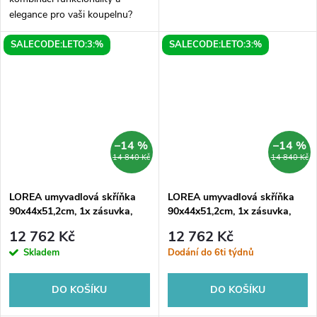
elegance pro vaši koupelnu?
Pak je LATUS X umyvadlová
SALECODE:LETO:3:%
SALECODE:LETO:3:%
skříňka s umyvadlem v
provedení dub sherwood tou
pravou volbou...
–14 %
–14 %
14 840 Kč
14 840 Kč
LOREA umyvadlová skříňka
LOREA umyvadlová skříňka
90x44x51,2cm, 1x zásuvka,
90x44x51,2cm, 1x zásuvka,
bílá mat
dub alabama/bílá mat
12 762 Kč
12 762 Kč
Skladem
Dodání do 6ti týdnů
DO KOŠÍKU
DO KOŠÍKU