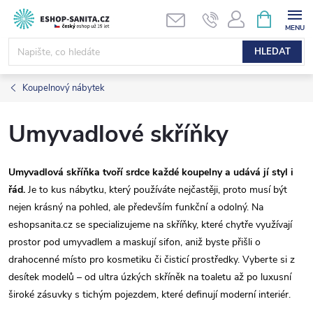
Přejít
NÁKUPNÍ
KOŠÍK
na
obsah
HLEDAT
Koupelnový nábytek
Umyvadlové skříňky
Umyvadlová skříňka tvoří srdce každé koupelny a udává jí styl i
řád.
Je to kus nábytku, který používáte nejčastěji, proto musí být
nejen krásný na pohled, ale především funkční a odolný. Na
eshopsanita.cz se specializujeme na skříňky, které chytře využívají
prostor pod umyvadlem a maskují sifon, aniž byste přišli o
drahocenné místo pro kosmetiku či čisticí prostředky. Vyberte si z
desítek modelů – od ultra úzkých skříněk na toaletu až po luxusní
široké zásuvky s tichým pojezdem, které definují moderní interiér.