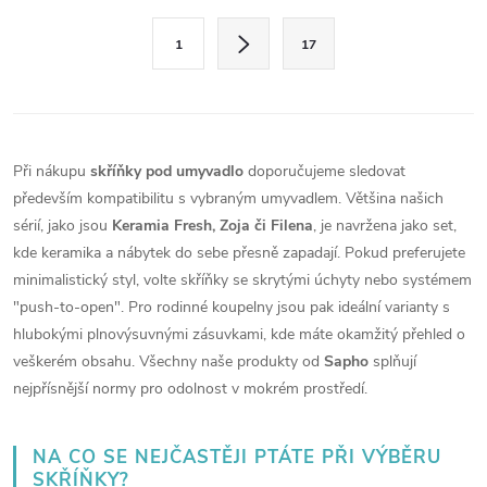
l
S
1
17
t
á
r
d
á
a
n
Při nákupu
skříňky pod umyvadlo
doporučujeme sledovat
k
c
především kompatibilitu s vybraným umyvadlem. Většina našich
o
sérií, jako jsou
Keramia Fresh, Zoja či Filena
, je navržena jako set,
í
v
kde keramika a nábytek do sebe přesně zapadají. Pokud preferujete
á
p
minimalistický styl, volte skříňky se skrytými úchyty nebo systémem
n
"push-to-open". Pro rodinné koupelny jsou pak ideální varianty s
r
í
hlubokými plnovýsuvnými zásuvkami, kde máte okamžitý přehled o
veškerém obsahu. Všechny naše produkty od
Sapho
splňují
v
nejpřísnější normy pro odolnost v mokrém prostředí.
k
y
NA CO SE NEJČASTĚJI PTÁTE PŘI VÝBĚRU
SKŘÍŇKY?