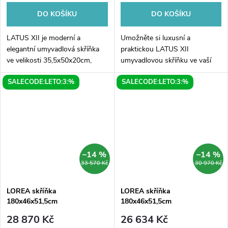
DO KOŠÍKU
DO KOŠÍKU
LATUS XII je moderní a
Umožněte si luxusní a
elegantní umyvadlová skříňka
praktickou LATUS XII
ve velikosti 35,5x50x20cm,
umyvadlovou skříňku ve vaší
která se stane skvělým
koupelně. S rozměry
SALECODE:LETO:3:%
SALECODE:LETO:3:%
doplňkem pro Vaši koupelnu.
35,5x50x20cm v bílém
Díky svému antracit matnému
provedení se skříňka snadno
provedení dodá...
vejde do každého interiéru.
Skříňka...
–14 %
–14 %
33 570 Kč
30 970 Kč
LOREA skříňka
LOREA skříňka
180x46x51,5cm
180x46x51,5cm
(80+20+80cm), bílá mat
(80+20+80cm), dub
28 870 Kč
26 634 Kč
collingwood/černá mat