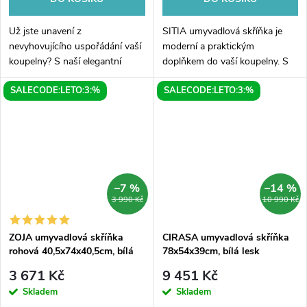
Už jste unavení z
SITIA umyvadlová skříňka je
nevyhovujícího uspořádání vaší
moderní a praktickým
koupelny? S naší elegantní
doplňkem do vaší koupelny. S
umyvadlovou skřínkou SITIA v
rozměry 56,4x70x44,2cm se
SALECODE:LETO:3:%
SALECODE:LETO:3:%
borovici rustik se ukrývá řešení!
snadno vejde do menších i
S rozměry 56,4x70x44,2cm a
větších prostor. Skříňka je
dvěma...
vyrobena z...
–7 %
–14 %
3 990 Kč
10 990 Kč
ZOJA umyvadlová skříňka
CIRASA umyvadlová skříňka
rohová 40,5x74x40,5cm, bílá
78x54x39cm, bílá lesk
3 671 Kč
9 451 Kč
Skladem
Skladem