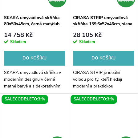
17 160 Kč
32 680 Kč
SKARA umyvadlová skříňka
CIRASA STRIP umyvadlová
80x50x45cm, černá mat/dub
skříňka 139,6x52x46cm, siena
alabama
14 758 Kč
28 105 Kč
Skladem
Skladem
DO KOŠÍKU
DO KOŠÍKU
SKARA umyvadlová skříňka v
CIRASA STRIP je ideální
moderním designu v černé
volbou pro ty, kteří hledají
matné barvě a s dekorativními
moderní a praktickou
dřevěnými prvky v dubu
umyvadlovou skříňku s
SALECODE:LETO:3:%
SALECODE:LETO:3:%
alabama je dokonalým
dostatkem úložného prostoru.
doplňkem pro vaši koupelnu. S
Tato elegantní skříňka je
rozměry 80x50x45cm...
vybavena dvojumyvadlem,...