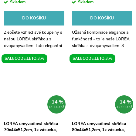
Skladem
Skladem
DO KOŠÍKU
DO KOŠÍKU
Zlepšete vzhled své koupelny s
Úžasná kombinace elegance a
našou LOREA skříňkou s
funkčnosti - to je naše LOREA
dvojumyvadlem. Tato elegantní
skříňka s dvojumyvadlem. S
bílá matová skříňka o
touto skřínkou si ve své
SALECODE:LETO:3:%
SALECODE:LETO:3:%
rozměrech 181x46x51,5 cm
koupelně přinesete luxus a
(80+20+80 cm) je ideální volbou
pohodlí. Její rozměry
pro prostorově...
181x46x51,5cm...
–14 %
–14 %
13 740 Kč
12 990 Kč
LOREA umyvadlová skříňka
LOREA umyvadlová skříňka
70x44x51,2cm, 1x zásuvka,
80x44x51,2cm, 1x zásuvka,
bílá mat
dub collingwood/černá mat