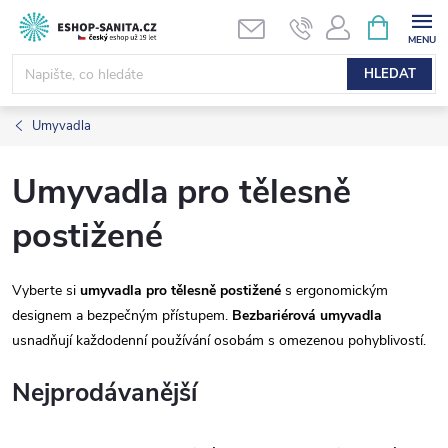
Přejít
NÁKUPNÍ
KOŠÍK
na
obsah
HLEDAT
Umyvadla
Umyvadla pro tělesně
postižené
Vyberte si
umyvadla pro tělesně postižené
s ergonomickým
designem a bezpečným přístupem.
Bezbariérová umyvadla
usnadňují každodenní používání osobám s omezenou pohyblivostí.
Nejprodávanější