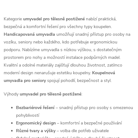
k
umyvadlo o rozměrech
bezpečného používání v
O
t
60x55cm v bílé barvě je
koupelně. Díky svému...
t
přesně...
v
Kategorie
umyvadel pro tělesně postižené
nabízí praktická,
ů
bezpečná a komfortní řešení pro všechny typy koupelen.
ů
l
Handicapovaná umyvadla
umožňují snadný přístup pro osoby na
á
vozíku, seniory nebo každého, kdo potřebuje ergonomickou
podporu. Nabízíme umyvadla s nízkou výškou, s dostatečným
d
prostorem pro nohy a možností instalace podpůrných madel.
Kvalitní a odolné materiály zajišťují dlouhou životnost, zatímco
a
moderní design nenarušuje estetiku koupelny.
Koupelnová
c
umyvadla pro seniory
spojují pohodlí, bezpečnost a styl.
í
Výhody
umyvadel pro tělesně postižené
:
p
Bezbariérové řešení
– snadný přístup pro osoby s omezenou
pohyblivostí
r
Ergonomický design
– komfortní a bezpečné používání
v
Různé tvary a výšky
– volba dle potřeb uživatele