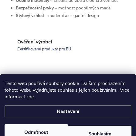
Odolné materiály
– snadná údržba a dlouhá životnost
k
Bezpečnostní prvky
– možnost podpůrných madel
y
Stylový vzhled
– moderní a elegantní design
v
ý
Ověření výrobci
Certifikované produkty pro EU
p
i
s
Tento web používá soubory cookie. Dalším procházením
Z
u
koupelny-sanita.cz
kupelne-online.sk
tohoto webu vyjadřujete souhlas s jejich používáním.. Více
informací
zde
.
á
Nastavení
p
Copyright 2026
eshopsanita.cz
. Všechna práva vyhrazena.
Odmítnout
Souhlasím