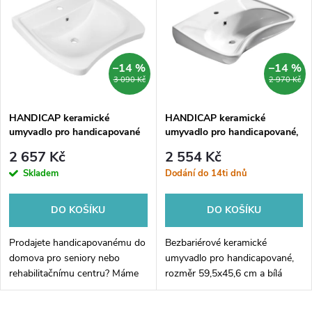
ý
Nejprodávanější
e
p
Abecedně
n
i
–14 %
–14 %
3 090 Kč
2 970 Kč
í
s
p
HANDICAP keramické
HANDICAP keramické
umyvadlo pro handicapované
umyvadlo pro handicapované,
p
60x55cm, bílá
59,5x45,6cm, bílá
r
2 657 Kč
2 554 Kč
r
Skladem
Dodání do 14ti dnů
o
o
DO KOŠÍKU
DO KOŠÍKU
d
d
Prodajete handicapovanému do
Bezbariérové keramické
u
domova pro seniory nebo
umyvadlo pro handicapované,
rehabilitačnímu centru? Máme
rozměr 59,5x45,6 cm a bílá
u
pro vás ideální řešení!
barva, je ideálním řešením pro
k
HANDICAP keramické
zajištění pohodlného a