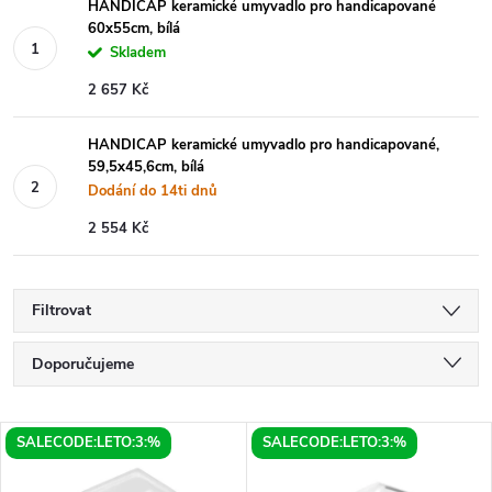
HANDICAP keramické umyvadlo pro handicapované
60x55cm, bílá
Skladem
2 657 Kč
HANDICAP keramické umyvadlo pro handicapované,
59,5x45,6cm, bílá
Dodání do 14ti dnů
2 554 Kč
Filtrovat
Ř
Doporučujeme
a
Nejlevnější
V
SALECODE:LETO:3:%
SALECODE:LETO:3:%
Nejdražší
z