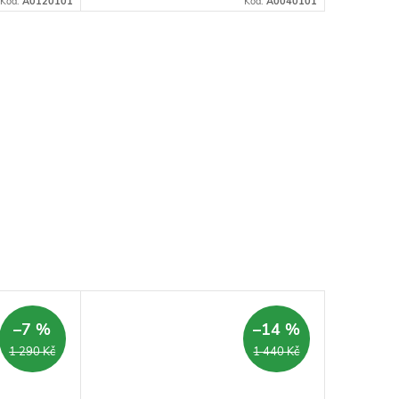
Kód:
A0120101
Kód:
A0040101
–7 %
–14 %
1 290 Kč
1 440 Kč