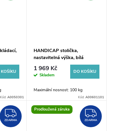
kládací,
HANDICAP stolička,
nastavitelná výška, bílá
1 969 Kč
 KOŠÍKU
DO KOŠÍKU
Skladem
g
Maximální nosnost: 100 kg
Kód:
A0050301
Kód:
A00601101
Prodloužená záruka
ZDARMA
ZDARM
ZDARMA
ZDARMA