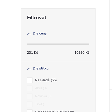
Dle ceny
231
Kč
10990
Kč
Dle štítku
Na skladě
55
Akce
0
Novinka
0
Tip
0