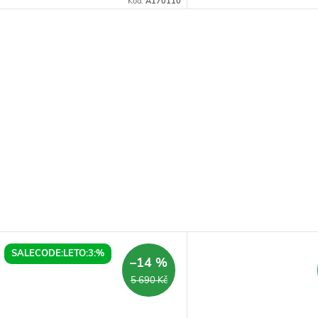
Kód:
A170110
SALECODE:LETO:3:%
–14 %
5 690 Kč