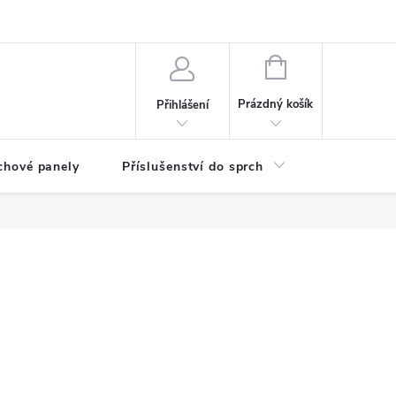
any osobních údajů
NÁKUPNÍ
KOŠÍK
Prázdný košík
Přihlášení
chové panely
Příslušenství do sprch
Umyvadla