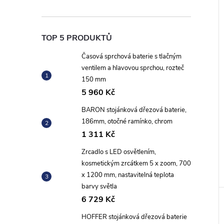
TOP 5 PRODUKTŮ
Časová sprchová baterie s tlačným
ventilem a hlavovou sprchou, rozteč
150 mm
5 960 Kč
BARON stojánková dřezová baterie,
186mm, otočné ramínko, chrom
1 311 Kč
Zrcadlo s LED osvětlením,
kosmetickým zrcátkem 5 x zoom, 700
x 1200 mm, nastavitelná teplota
barvy světla
6 729 Kč
HOFFER stojánková dřezová baterie