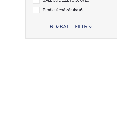
SALECODE:LETO:3:%
28
Prodloužená záruka
6
ROZBALIT FILTR