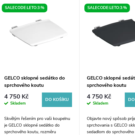
V
SALECODE:LETO:3:%
SALECODE:LETO:3:%
e
ý
n
p
p
s
r
p
GELCO sklopné sedátko do
GELCO sklopné sedát
o
sprchového koutu
sprchového koutu
r
32,5x32,5cm, bílá
32,5x32,5cm, tmavě 
4 750 Kč
4 750 Kč
d
DO KOŠÍKU
DO
Skladem
Skladem
o
u
Skvělým řešením pro vaši koupelnu
Objavte nový spôsob prí
d
je GELCO sklopné sedátko do
sprchovania s GELCO sk
k
sprchového koutu, rozměru
sedadlom do sprchového 