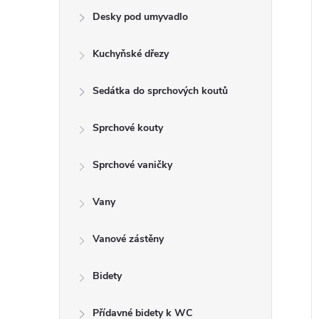
e
Desky pod umyvadlo
l
Kuchyňské dřezy
Sedátka do sprchových koutů
í
i
Sprchové kouty
Sprchové vaničky
Vany
Vanové zástěny
Bidety
Přídavné bidety k WC