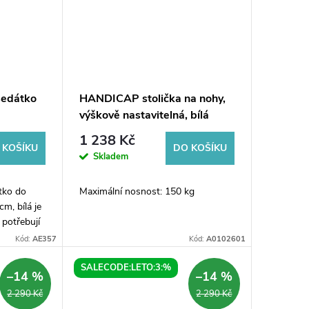
sedátko
HANDICAP stolička na nohy,
výškově nastavitelná, bílá
1 238 Kč
 KOŠÍKU
DO KOŠÍKU
Skladem
tko do
Maximální nosnost: 150 kg
m, bílá je
í potřebují
í ve
Kód:
AE357
Kód:
A0102601
praktické
SALECODE:LETO:3:%
–14 %
–14 %
2 290 Kč
2 290 Kč