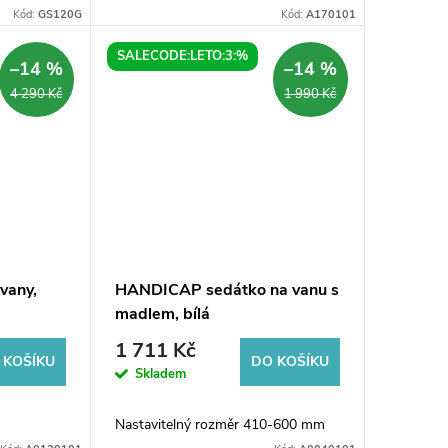
to moderné
Kód:
GS120G
Kód:
A170101
avom
SALECODE:LETO:3:%
–14 %
–14 %
4 290 Kč
1 990 Kč
vany,
HANDICAP sedátko na vanu s
madlem, bílá
1 711 Kč
 KOŠÍKU
DO KOŠÍKU
Skladem
Nastavitelný rozměr 410-600 mm