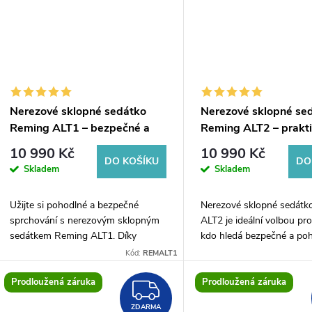
Nerezové sklopné sedátko
Nerezové sklopné se
Reming ALT1 – bezpečné a
Reming ALT2 – prakti
komfortní sezení do sprchy
bezpečné sezení do s
10 990 Kč
10 990 Kč
DO KOŠÍKU
DO
Skladem
Skladem
Užijte si pohodlné a bezpečné
Nerezové sklopné sedátk
sprchování s nerezovým sklopným
ALT2 je ideální volbou pr
sedátkem Reming ALT1. Díky
kdo hledá bezpečné a po
nosnosti 200 kg poskytuje stabilní
sezení ve sprše. S nosnos
Kód:
REMALT1
oporu a je vhodné pro seniory,
nabízí vynikající stabilitu a
osoby s omezenou...
komfort....
Prodloužená záruka
Prodloužená záruka
ZDARMA
ZDARMA