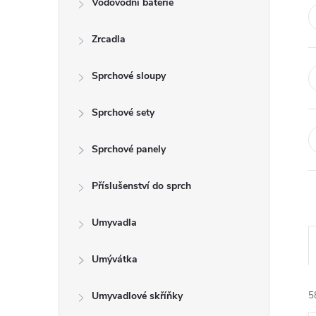
Vodovodní baterie
t
Zrcadla
r
a
Sprchové sloupy
n
Sprchové sety
n
Sprchové panely
í
Příslušenství do sprch
p
Umyvadla
a
Umývátka
n
Umyvadlové skříňky
5