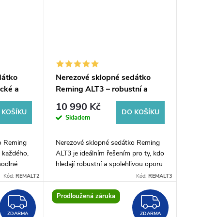
dátko
Nerezové sklopné sedátko
cké a
Reming ALT3 – robustní a
prchy
spolehlivé řešení do sprchy
10 990 Kč
 KOŠÍKU
DO KOŠÍKU
Skladem
o Reming
Nerezové sklopné sedátko Reming
o každého,
ALT3 je ideálním řešením pro ty, kdo
hodlné
hledají robustní a spolehlivou oporu
tí 200 kg
při sprchování. S nosností 200 kg je
Kód:
REMALT2
Kód:
REMALT3
sedátko pevné a stabilní, což...
Prodloužená záruka
ZDARMA
ZDARM
ZDARMA
ZDARMA