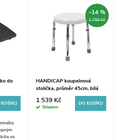
–14 %
1 790 Kč
ko do
HANDICAP koupelnová
stolička, průměr 45cm, bílá
šedá
1 539 Kč
 KOŠÍKU
DO KOŠÍKU
Skladem
jemného
lopným
kúta vo