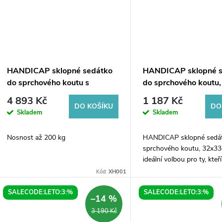
HANDICAP sklopné sedátko
HANDICAP sklopné 
do sprchového koutu s
do sprchového koutu,
opěrnou nohou, 44x45cm, bílá
32x33cm, bílá
4 893 Kč
1 187 Kč
DO KOŠÍKU
DO
Skladem
Skladem
Nosnost až 200 kg
HANDICAP sklopné sedá
sprchového koutu, 32x33c
ideální volbou pro ty, kteř
větší bezpečnost a pohodl
Kód:
XH001
sprchovacím koutě. Toto 
sedátko je...
SALECODE:LETO:3:%
SALECODE:LETO:3:%
–14 %
3 190 Kč