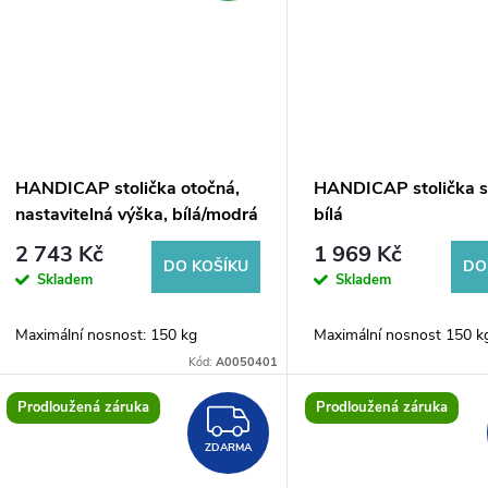
HANDICAP stolička otočná,
HANDICAP stolička s
nastavitelná výška, bílá/modrá
bílá
2 743 Kč
1 969 Kč
DO KOŠÍKU
DO
Skladem
Skladem
Maximální nosnost: 150 kg
Maximální nosnost 150 k
Kód:
A0050401
Prodloužená záruka
Prodloužená záruka
ZDARMA
ZDARMA