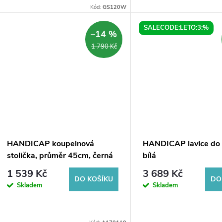
u
32,5x32,5cm a v elegantní bílé
veľkosti 32,5x32,5cm. To
Kód:
GS120W
t
barvě. Toto sedátko je vyrobeno z
a praktické sedadlo v tm
k
kvalitního materiálu,...
odtieni šedej Vám...
SALECODE:LETO:3:%
–14 %
ů
1 790 Kč
t
ů
HANDICAP koupelnová
HANDICAP lavice do 
stolička, průměr 45cm, černá
bílá
1 539 Kč
3 689 Kč
DO KOŠÍKU
DO
Skladem
Skladem