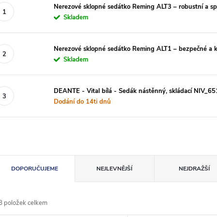
Nerezové sklopné sedátko Reming ALT3 – robustní a spo
Skladem
Nerezové sklopné sedátko Reming ALT1 – bezpečné a k
Skladem
DEANTE - Vital bílá - Sedák nástěnný, skládací NIV_6
Dodání do 14ti dnů
Ř
DOPORUČUJEME
NEJLEVNĚJŠÍ
NEJDRAŽŠÍ
a
8
položek celkem
z