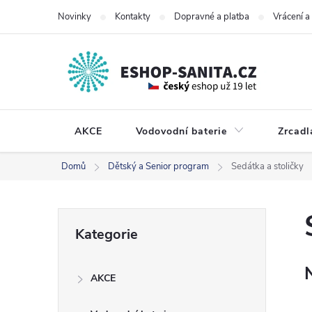
Přejít
Novinky
Kontakty
Dopravné a platba
Vrácení 
na
obsah
AKCE
Vodovodní baterie
Zrcadl
Domů
Dětský a Senior program
Sedátka a stoličky
P
Přeskočit
Kategorie
kategorie
o
AKCE
s