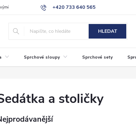
+420 733 640 565
a výměna zboží
Reklamace
Obchodní podmínky
Podmínky ochr
info@eshop-sanita.cz
HLEDAT
a
Sprchové sloupy
Sprchové sety
Spr
Sedátka a stoličky
Nejprodávanější