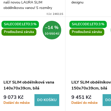
naší novou LAURA SLIM
designu
obdélníkovou vanou! S rozměry
160x70x39cm a bílou barvou je
Kód:
24611S
ideální volbou pro každou moderní
koupelnu. Vyberte si ze...
SALECODE:LETO:3:%
SALECODE:LETO:3:%
–14 %
Prodloužená záruka
Prodloužená záruka
10 550 Kč
LILY SLIM obdélníková vana
LILY SLIM obdélníkov
140x70x39cm, bílá
150x70x39cm, bílá
9 073 Kč
9 451 Kč
DO KOŠÍKU
DO
Dodání do měsíce
Dodání do měsíce