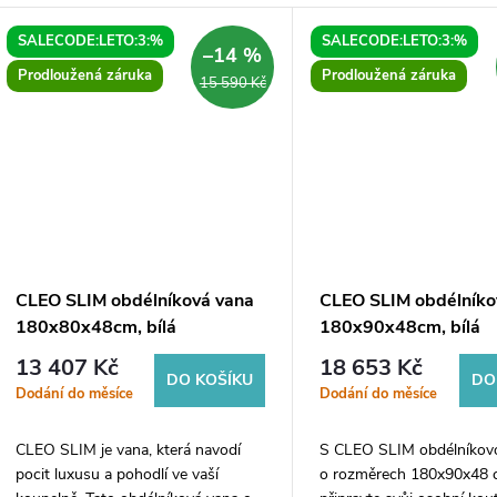
SALECODE:LETO:3:%
SALECODE:LETO:3:%
–14 %
Prodloužená záruka
Prodloužená záruka
15 590 Kč
CLEO SLIM obdélníková vana
CLEO SLIM obdélníko
180x80x48cm, bílá
180x90x48cm, bílá
13 407 Kč
18 653 Kč
DO KOŠÍKU
DO
Dodání do měsíce
Dodání do měsíce
CLEO SLIM je vana, která navodí
S CLEO SLIM obdélníkov
pocit luxusu a pohodlí ve vaší
o rozměrech 180x90x48 