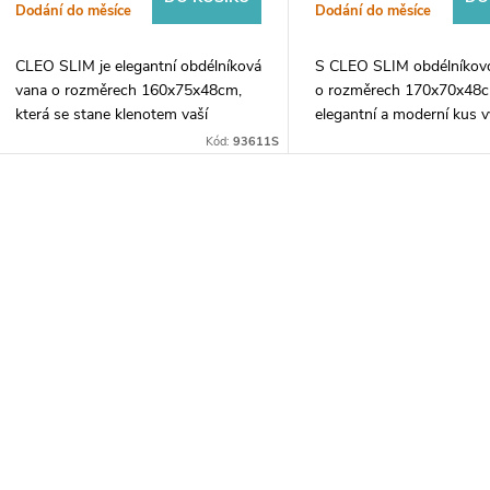
Dodání do měsíce
Dodání do měsíce
CLEO SLIM je elegantní obdélníková
S CLEO SLIM obdélníkov
vana o rozměrech 160x75x48cm,
o rozměrech 170x70x48c
která se stane klenotem vaší
elegantní a moderní kus 
koupelny. Je vyrobena z kvalitního
do vaší koupelny. Tato ele
Kód:
93611S
bílého akrylu, díky kterému je nejen
vana je vyrobena z kvalitn
nadčasová,...
a...