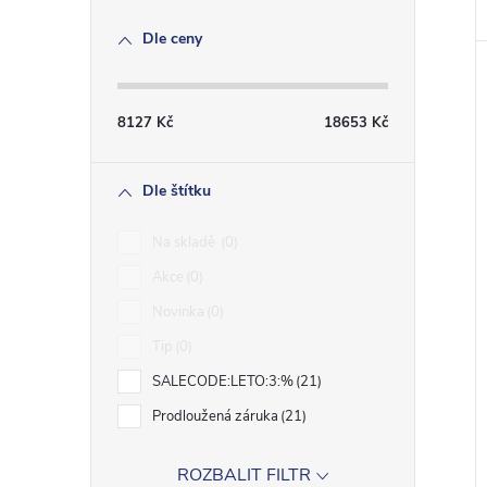
Dle ceny
8127
Kč
18653
Kč
Dle štítku
Na skladě
0
Akce
0
Novinka
0
Tip
0
SALECODE:LETO:3:%
21
Prodloužená záruka
21
ROZBALIT FILTR