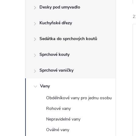
e
Desky pod umyvadlo
2
l
Kuchyňské dřezy
Sedátka do sprchových koutů
Sprchové kouty
í
Sprchové vaničky
i
Vany
Obdélníkové vany pro jednu osobu
Rohové vany
Nepravidelné vany
Oválné vany