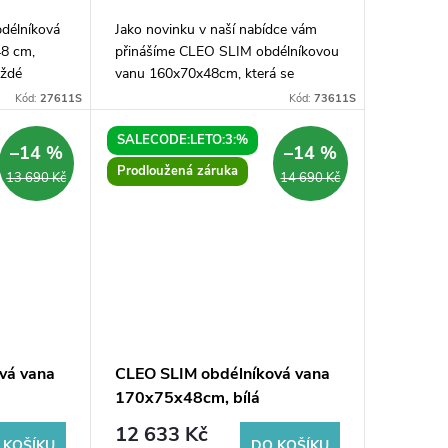
délníková
Jako novinku v naší nabídce vám
48 cm,
přinášíme CLEO SLIM obdélníkovou
aždé
vanu 160x70x48cm, která se
 a
vyznačuje moderním designem a
Kód:
27611S
Kód:
73611S
arvě dodá
skvělými rozměry pro optimální
komfort při koupání....
SALECODE:LETO:3:%
–14 %
–14 %
Prodloužená záruka
13 690 Kč
14 690 Kč
vá vana
CLEO SLIM obdélníková vana
170x75x48cm, bílá
12 633 Kč
 KOŠÍKU
DO KOŠÍKU