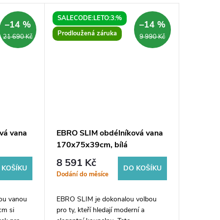
SALECODE:LETO:3:%
–14 %
–14 %
Prodloužená záruka
21 690 Kč
9 990 Kč
vá vana
EBRO SLIM obdélníková vana
170x75x39cm, bílá
8 591 Kč
 KOŠÍKU
DO KOŠÍKU
Dodání do měsíce
ou vanou
EBRO SLIM je dokonalou volbou
cm si
pro ty, kteří hledají moderní a