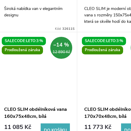
o
u
Široká nabídka van v elegantním
CLEO SLIM je moderní ob
d
designu
vana s rozměry 150x75x
k
která se skvěle hodí do k
u
koupelny. Její jednoduchý
Kód:
32611S
t
elegantní design v bílé b
k
vašemu koupelnovému...
SALECODE:LETO:3:%
SALECODE:LETO:3:%
–14 %
ů
Prodloužená záruka
Prodloužená záruka
12 890 Kč
t
ů
CLEO SLIM obdélníková vana
CLEO SLIM obdélníko
160x75x48cm, bílá
170x70x48cm, bílá
11 085 Kč
11 773 Kč
DO KOŠÍKU
DO