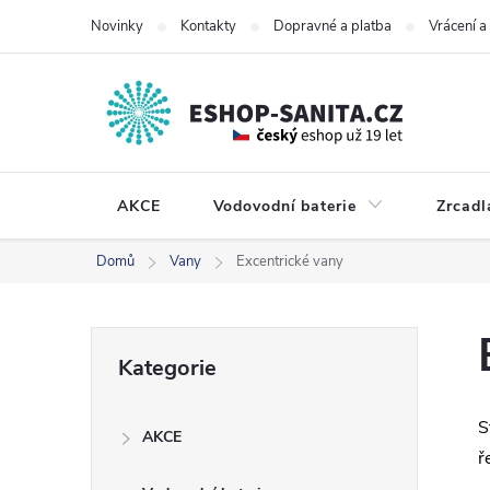
Přejít
Novinky
Kontakty
Dopravné a platba
Vrácení 
na
obsah
AKCE
Vodovodní baterie
Zrcadl
Domů
Vany
Excentrické vany
P
Přeskočit
Kategorie
kategorie
o
S
AKCE
s
ř