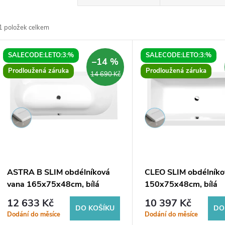
a
1
položek celkem
z
V
SALECODE:LETO:3:%
SALECODE:LETO:3:%
e
–14 %
ý
Prodloužená záruka
Prodloužená záruka
14 690 Kč
n
p
p
s
r
p
ASTRA B SLIM obdélníková
CLEO SLIM obdélníko
o
vana 165x75x48cm, bílá
150x75x48cm, bílá
r
12 633 Kč
10 397 Kč
d
DO KOŠÍKU
DO
Dodání do měsíce
Dodání do měsíce