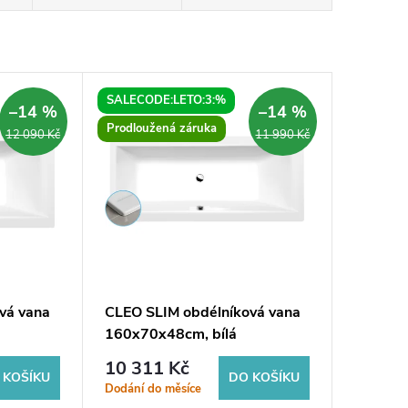
SALECODE:LETO:3:%
–14 %
–14 %
Prodloužená záruka
12 090 Kč
11 990 Kč
vá vana
CLEO SLIM obdélníková vana
160x70x48cm, bílá
10 311 Kč
 KOŠÍKU
DO KOŠÍKU
Dodání do měsíce