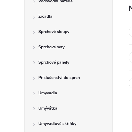
Vodovodní baterie
t
Zrcadla
r
a
Sprchové sloupy
n
Sprchové sety
n
Sprchové panely
í
Příslušenství do sprch
p
Umyvadla
a
Umývátka
n
Umyvadlové skříňky