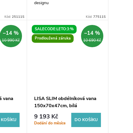
designu
Kód:
25111S
Kód:
77511S
SALECODE:LETO:3:%
–14 %
–14 %
Prodloužená záruka
10 990 Kč
10 690 Kč
á vana
LISA SLIM obdélníková vana
150x70x47cm, bílá
9 193 Kč
 KOŠÍKU
DO KOŠÍKU
Dodání do měsíce