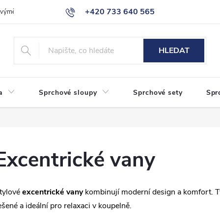
+420 733 640 565
a výměna zboží
Reklamace
Obchodní podmínky
Podmínky ochr
info@eshop-sanita.cz
HLEDAT
a
Sprchové sloupy
Sprchové sety
Spr
Excentrické vany
tylové
excentrické vany
kombinují moderní design a komfort. 
ešené a ideální pro relaxaci v koupelně.