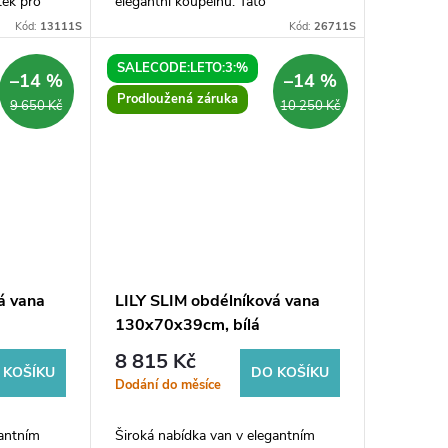
tek pro
elegantní koupelnu. Tato
o moderní
obdélníková vana o rozměrech
Kód:
13111S
Kód:
26711S
ntním
170x75x39cm je vyrobena z vysoce
kvalitního materiálu a její...
SALECODE:LETO:3:%
–14 %
–14 %
Prodloužená záruka
9 650 Kč
10 250 Kč
á vana
LILY SLIM obdélníková vana
130x70x39cm, bílá
8 815 Kč
 KOŠÍKU
DO KOŠÍKU
Dodání do měsíce
gantním
Široká nabídka van v elegantním