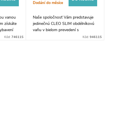
Dodání do měsíce
ou vanou
Naše spoločnosť Vám predstavuje
m získáte
jedinečnú CLEO SLIM obdélníkovú
vybavení
vaňu v bielom prevedení s
gantní bílá
rozmernosťami 170x75x48cm. Táto
Kód:
74611S
Kód:
94611S
ího akrylu
moderná vana je vyrobená z
kvalitného materiálu, ktorý...