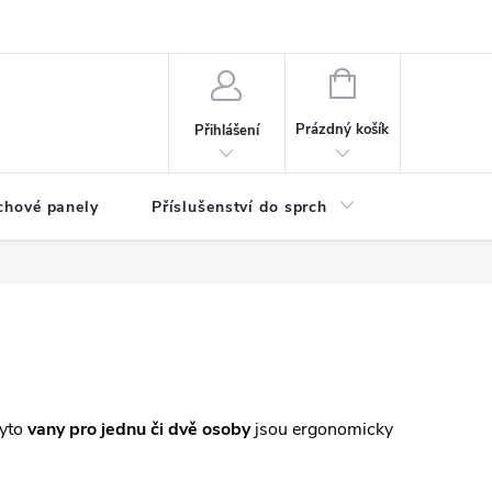
any osobních údajů
NÁKUPNÍ
KOŠÍK
Prázdný košík
Přihlášení
chové panely
Příslušenství do sprch
Umyvadla
Tyto
vany pro jednu či dvě osoby
jsou ergonomicky