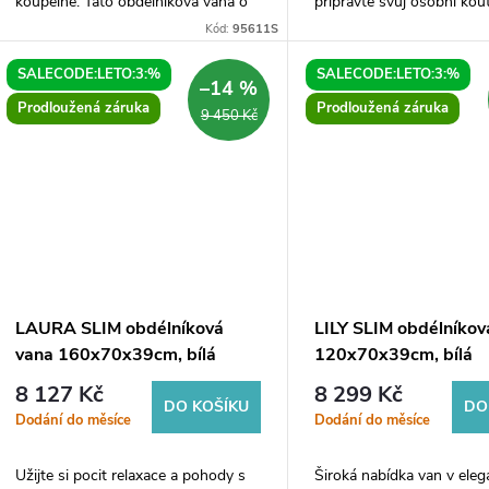
koupelně. Tato obdélníková vana o
připravte svůj osobní kou
rozměrech 180x80x48cm vás
odpočinek a relaxaci. Tat
Kód:
95611S
zaujme svým elegantním designem
vana v bílé barvě s elega
a bílou barvou, která...
designem skvěle...
SALECODE:LETO:3:%
SALECODE:LETO:3:%
–14 %
Prodloužená záruka
Prodloužená záruka
9 450 Kč
LAURA SLIM obdélníková
LILY SLIM obdélníkov
vana 160x70x39cm, bílá
120x70x39cm, bílá
8 127 Kč
8 299 Kč
DO KOŠÍKU
DO
Dodání do měsíce
Dodání do měsíce
Užijte si pocit relaxace a pohody s
Široká nabídka van v ele