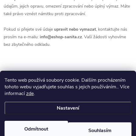
údajům, jejich opravu, omezení zpracování nebo úplný výmaz. Máte
také právo vznést námitku proti zpracování.
Pokud si přejete své údaje
upravit nebo vymazat
, kontaktujte nás
prosím na e-mailu:
info@eshop-sanita.cz
. Vaší žádosti vyhovíme
bez zbytečného odkladu.
Tento web používá soubory cookie. Dalším procházením
Z
tohoto webu vyjadřujete souhlas s jejich používáním.. Více
koupelny-sanita.cz
kupelne-online.sk
informací
zde
.
á
Nastavení
p
Copyright 2026
eshopsanita.cz
. Všechna práva vyhrazena.
a
Odmítnout
Souhlasím
Vytvořil Shoptet