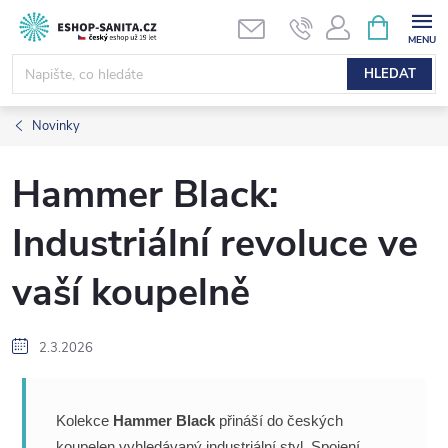
Přejít
NÁKUPNÍ
KOŠÍK
na
obsah
HLEDAT
Novinky
Hammer Black:
Industriální revoluce ve
vaší koupelně
2.3.2026
Kolekce
Hammer Black
přináší do českých
koupelen vyhledávaný industriální styl. Spojení