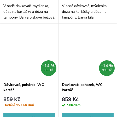
V sadě dávkovač, mýdlenka,
V sadě dávkovač, mýdlenka,
dóza na kartáčky a dóza na
dóza na kartáčky a dóza na
tampóny. Barva pískově béžová.
tampóny. Barva bílá.
–14 %
–14 %
999 Kč
999 Kč
Dávkovač, pohárek, WC
Dávkovač, pohárek, WC
kartáč
kartáč
859 Kč
859 Kč
Dodání do 14ti dnů
Skladem