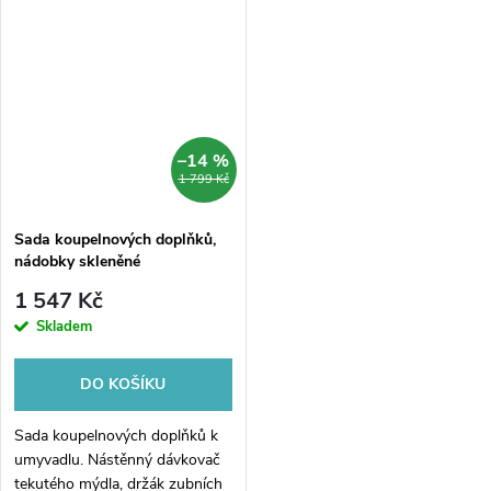
zavěšení ručníků ze série
zavěšení ručníků ze série
koupelnových doplňků Nimco
koupelnových doplňků Nimco
Bormo černá.
Unix černý.
–14 %
1 799 Kč
Sada koupelnových doplňků,
nádobky skleněné
1 547 Kč
Skladem
DO KOŠÍKU
Sada koupelnových doplňků k
umyvadlu. Nástěnný dávkovač
tekutého mýdla, držák zubních