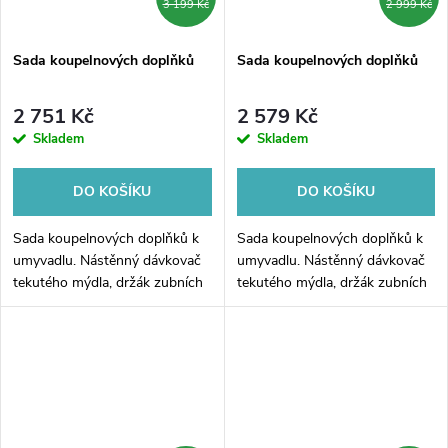
3 199 Kč
2 999 Kč
Sada koupelnových doplňků
Sada koupelnových doplňků
2 751 Kč
2 579 Kč
Skladem
Skladem
DO KOŠÍKU
DO KOŠÍKU
Sada koupelnových doplňků k
Sada koupelnových doplňků k
umyvadlu. Nástěnný dávkovač
umyvadlu. Nástěnný dávkovač
tekutého mýdla, držák zubních
tekutého mýdla, držák zubních
kartáčků a háček na zavěšení
kartáčků a háček na zavěšení
ručníku ze série koupelnových
ručníku ze série koupelnových
doplňků Nimco Nikau černá.
doplňků Nimco Maya černá.