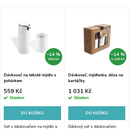
a
Nejlevnější
V
Nejdražší
z
ý
Nejprodávanější
e
p
Abecedně
n
i
–14 %
–14 %
650 Kč
1 199 Kč
í
s
p
Dávkovač na tekuté mýdlo s
Dávkovač, mýdlenka, dóza na
pohárkem
kartáčky
p
r
559 Kč
1 031 Kč
r
Skladem
Skladem
o
o
DO KOŠÍKU
DO KOŠÍKU
d
Set s dávkovačem na mýdlo a
Dárkový set s dávkovačem,