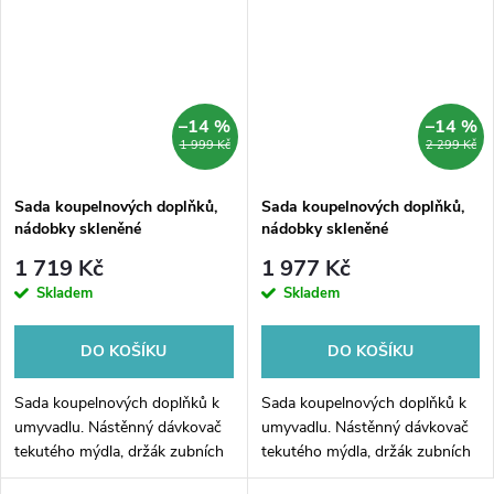
–14 %
–14 %
1 999 Kč
2 299 Kč
Sada koupelnových doplňků,
Sada koupelnových doplňků,
nádobky skleněné
nádobky skleněné
1 719 Kč
1 977 Kč
Skladem
Skladem
DO KOŠÍKU
DO KOŠÍKU
Sada koupelnových doplňků k
Sada koupelnových doplňků k
umyvadlu. Nástěnný dávkovač
umyvadlu. Nástěnný dávkovač
tekutého mýdla, držák zubních
tekutého mýdla, držák zubních
kartáčků a dvojháček na
kartáčků a dvojháček na