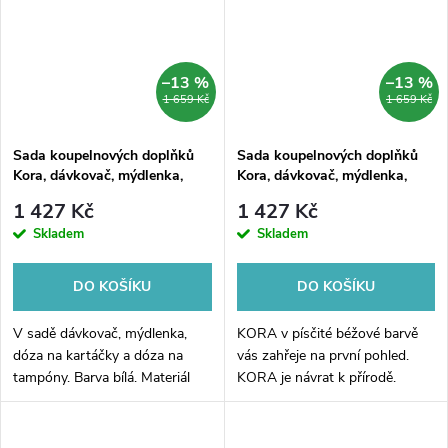
–13 %
–13 %
1 659 Kč
1 659 Kč
Sada koupelnových doplňků
Sada koupelnových doplňků
Kora, dávkovač, mýdlenka,
Kora, dávkovač, mýdlenka,
dózy na kartáčky a tampóny,
dózy na kartáčky a tampóny,
1 427 Kč
1 427 Kč
bílá / bambus
písková béžová / bambus
Skladem
Skladem
DO KOŠÍKU
DO KOŠÍKU
V sadě dávkovač, mýdlenka,
KORA v písčité béžové barvě
dóza na kartáčky a dóza na
vás zahřeje na první pohled.
tampóny. Barva bílá. Materiál
KORA je návrat k přírodě.
polyresin, bambusové dřevo.
Obsah dávkovače 270 ml.
Barva/úprava: Bílá