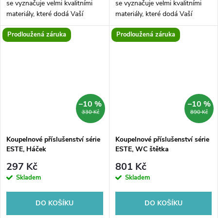
se vyznačuje velmi kvalitními
se vyznačuje velmi kvalitními
materiály, které dodá Vaší
materiály, které dodá Vaší
koupelně velmi svěží vzhled.
koupelně velmi svěží vzhled.
Prodloužená záruka
Prodloužená záruka
Koupelnová série je vyrobena
Koupelnová série je vyrobena
z velmi kvalitní mosazi a
z velmi kvalitní mosazi a
chromu....
chromu....
–10 %
–10 %
330 Kč
890 Kč
Koupelnové příslušenství série
Koupelnové příslušenství série
ESTE, Háček
ESTE, WC štětka
297 Kč
801 Kč
Skladem
Skladem
DO KOŠÍKU
DO KOŠÍKU