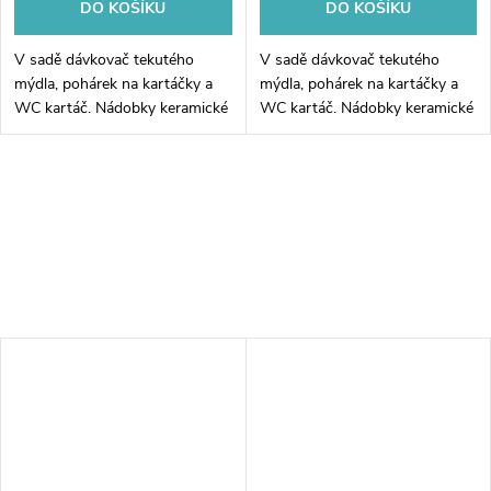
DO KOŠÍKU
DO KOŠÍKU
V sadě dávkovač tekutého
V sadě dávkovač tekutého
mýdla, pohárek na kartáčky a
mýdla, pohárek na kartáčky a
WC kartáč. Nádobky keramické
WC kartáč. Nádobky keramické
bílé matné. Objem dávkovače
černé matné. Objem dávkovače
425 ml. Pumpička plast.
425 ml. Pumpička plast.
Rukojeť kartáče nerez ocel.
Rukojeť kartáče nerez ocel.
Soft-touch...
Soft-touch...