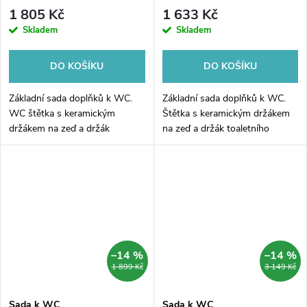
1 805 Kč
1 633 Kč
Skladem
Skladem
DO KOŠÍKU
DO KOŠÍKU
Základní sada doplňků k WC.
Základní sada doplňků k WC.
WC štětka s keramickým
Štětka s keramickým držákem
držákem na zeď a držák
na zeď a držák toaletního
toaletního papíru ze série
papíru ze série Nimco Maya.
Nimco Nikau.
–14 %
–14 %
1 899 Kč
3 149 Kč
Sada k WC
Sada k WC