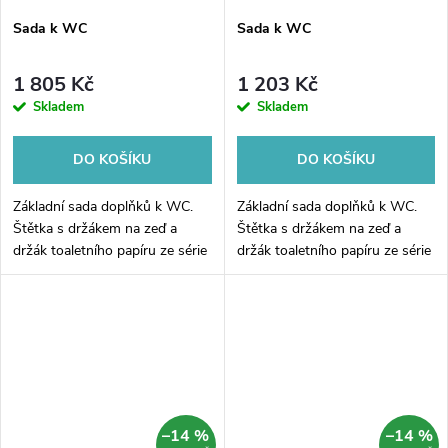
Sada k WC
Sada k WC
1 805 Kč
1 203 Kč
Skladem
Skladem
DO KOŠÍKU
DO KOŠÍKU
Základní sada doplňků k WC.
Základní sada doplňků k WC.
Štětka s držákem na zeď a
Štětka s držákem na zeď a
držák toaletního papíru ze série
držák toaletního papíru ze série
Nimco Unix zlatá.
Nimco Unix.
–14 %
–14 %