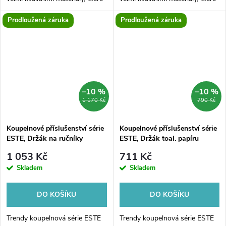
dodá Vaší koupelně velmi svěží
dodá Vaší koupelně velmi svěží
Prodloužená záruka
Prodloužená záruka
vzhled. Koupelnová série je
vzhled. Koupelnová série je
vyrobena z plastu a bambusu v
vyrobena z plastu a bambusu v
moderní...
moderní...
–10 %
–10 %
1 170 Kč
790 Kč
Koupelnové příslušenství série
Koupelnové příslušenství série
ESTE, Držák na ručníky
ESTE, Držák toal. papíru
1 053 Kč
711 Kč
Skladem
Skladem
DO KOŠÍKU
DO KOŠÍKU
Trendy koupelnová série ESTE
Trendy koupelnová série ESTE