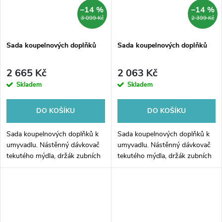
–14 %
–14 %
3 099 Kč
2 399 Kč
Sada koupelnových doplňků
Sada koupelnových doplňků
2 665 Kč
2 063 Kč
Skladem
Skladem
DO KOŠÍKU
DO KOŠÍKU
Sada koupelnových doplňků k
Sada koupelnových doplňků k
umyvadlu. Nástěnný dávkovač
umyvadlu. Nástěnný dávkovač
tekutého mýdla, držák zubních
tekutého mýdla, držák zubních
kartáčků a háček na zavěšení
kartáčků a háček na zavěšení
ručníku ze série koupelnových
ručníku ze série koupelnových
doplňků Nimco Kibo černé.
doplňků Nimco Nikau.