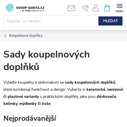
Přejít
NÁKUPNÍ
KOŠÍK
na
obsah
HLEDAT
Koupelnové doplňky
Sady koupelnových
doplňků
Vylaďte koupelnu k dokonalosti se
sady koupelnových doplňků
,
které kombinují funkčnost a design. Vyberte si
keramické, nerezové
či plastové varianty
s praktickými doplňky, jako jsou
dávkovače,
kelímky, mýdlenky či koše
.
Nejprodávanější