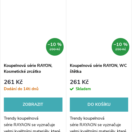
koupelně velmi svěží vzhled.
koupelně velmi svěží vzhled.
Koupelnová série je vyrobena
Koupelnová série je vyrobena
z velmi...
z velmi...
–10 %
–10 %
290 Kč
290 Kč
Koupelnová série RAYON,
Koupelnová série RAYON, WC
Kosmetické zrcátko
štětka
261 Kč
261 Kč
Dodání do 14ti dnů
Skladem
ZOBRAZIT
DO KOŠÍKU
Trendy koupelnová
Trendy koupelnová
série RAYAON se vyznačuje
série RAYAON se vyznačuje
velmi kvalitními materiály, které
velmi kvalitními materiály, které