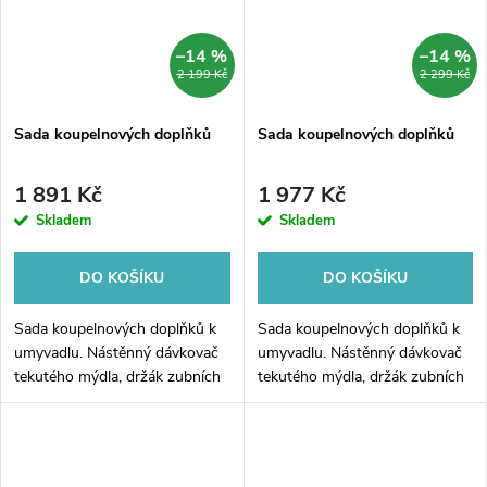
–14 %
–14 %
2 199 Kč
2 299 Kč
Sada koupelnových doplňků
Sada koupelnových doplňků
1 891 Kč
1 977 Kč
Skladem
Skladem
DO KOŠÍKU
DO KOŠÍKU
Sada koupelnových doplňků k
Sada koupelnových doplňků k
umyvadlu. Nástěnný dávkovač
umyvadlu. Nástěnný dávkovač
tekutého mýdla, držák zubních
tekutého mýdla, držák zubních
kartáčků a háček na zavěšení
kartáčků a háček na zavěšení
ručníku ze série koupelnových
ručníku ze série koupelnových
doplňků Nimco Maya.
doplňků Nimco Kibo.