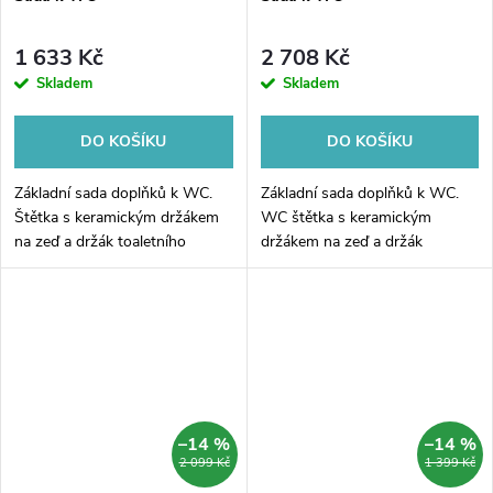
1 633 Kč
2 708 Kč
Skladem
Skladem
DO KOŠÍKU
DO KOŠÍKU
Základní sada doplňků k WC.
Základní sada doplňků k WC.
Štětka s keramickým držákem
WC štětka s keramickým
na zeď a držák toaletního
držákem na zeď a držák
papíru ze série Nimco Kibo.
toaletního papíru ze série
Nimco Nikau zlatá.
–14 %
–14 %
2 099 Kč
1 399 Kč