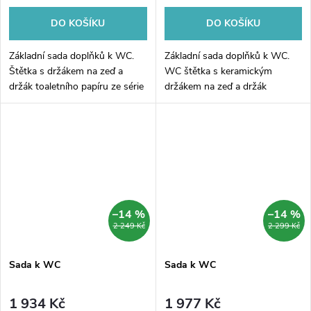
DO KOŠÍKU
DO KOŠÍKU
Základní sada doplňků k WC.
Základní sada doplňků k WC.
Štětka s držákem na zeď a
WC štětka s keramickým
držák toaletního papíru ze série
držákem na zeď a držák
Nimco Unix černý.
toaletního papíru ze série
Nimco Nikau černá.
–14 %
–14 %
2 249 Kč
2 299 Kč
Sada k WC
Sada k WC
1 934 Kč
1 977 Kč