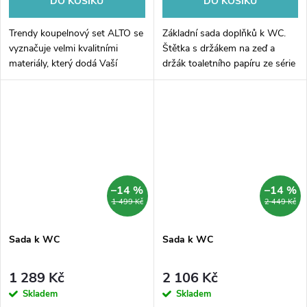
DO KOŠÍKU
DO KOŠÍKU
Trendy koupelnový set ALTO se
Základní sada doplňků k WC.
vyznačuje velmi kvalitními
Štětka s držákem na zeď a
materiály, který dodá Vaší
držák toaletního papíru ze série
koupelně velmi svěží vzhled.
Nimco Bormo černá.
Koupelnový set je vyrobený
z velmi kvalitního hliníku a
skla....
–14 %
–14 %
1 499 Kč
2 449 Kč
Sada k WC
Sada k WC
1 289 Kč
2 106 Kč
Skladem
Skladem