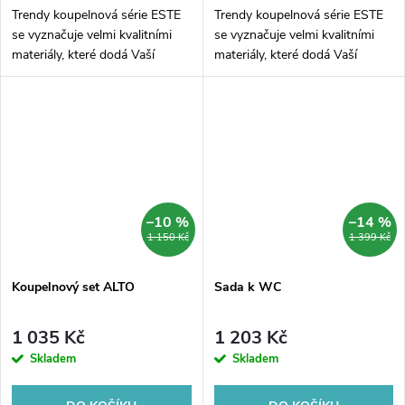
Trendy koupelnová série ESTE
Trendy koupelnová série ESTE
se vyznačuje velmi kvalitními
se vyznačuje velmi kvalitními
materiály, které dodá Vaší
materiály, které dodá Vaší
koupelně velmi svěží vzhled.
koupelně velmi svěží vzhled.
Koupelnová série je vyrobena
Koupelnová série je vyrobena
z velmi kvalitní mosazi a
z velmi kvalitní mosazi a
chromu....
chromu....
–10 %
–14 %
1 150 Kč
1 399 Kč
Koupelnový set ALTO
Sada k WC
1 035 Kč
1 203 Kč
Skladem
Skladem