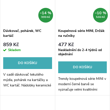
–14 %
–10 %
999 Kč
530 Kč
Dávkovač, pohárek, WC
Koupelnová série MINI, Držák
kartáč
na ručníky
859 Kč
477 Kč
Skladem
Naskladnění do 2-4 týdnů od
objednání
DO KOŠÍKU
DO KOŠÍKU
V sadě dávkovač tekutého
Trendy koupelnová série MINI v
mýdla, pohárek na kartáčky a
moderní černé barvě se
WC kartáč. Nádobky keramické
vyznačuje velmi kvalitními
tmavě šedé matné. Objem
materiály, které dodá Vaší
dávkovače 425 ml. Pumpička
koupelně velmi svěží vzhled.
plast. Rukojeť kartáče nerez
Koupelnová série je vyrobena
ocel....