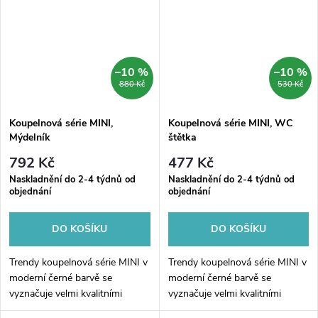
z velmi...
–10 %
–10 %
880 Kč
530 Kč
Koupelnová série MINI,
Koupelnová série MINI, WC
Mýdelník
štětka
792 Kč
477 Kč
Naskladnění do 2-4 týdnů od
Naskladnění do 2-4 týdnů od
objednání
objednání
DO KOŠÍKU
DO KOŠÍKU
Trendy koupelnová série MINI v
Trendy koupelnová série MINI v
moderní černé barvě se
moderní černé barvě se
vyznačuje velmi kvalitními
vyznačuje velmi kvalitními
materiály, které dodá Vaší
materiály, které dodá Vaší