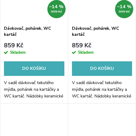
–14 %
–14 %
999 Kč
999 Kč
Dávkovač, pohárek, WC
Dávkovač, pohárek, WC
kartáč
kartáč
859 Kč
859 Kč
Skladem
Skladem
DO KOŠÍKU
DO KOŠÍKU
V sadě dávkovač tekutého
V sadě dávkovač tekutého
mýdla, pohárek na kartáčky a
mýdla, pohárek na kartáčky a
WC kartáč. Nádobky keramické
WC kartáč. Nádobky keramické
světle šedé matné. Objem
TAUPE matné. Objem
dávkovače 425 ml. Pumpička
dávkovače 425 ml. Pumpička
plast. Rukojeť kartáče nerez
plast. Rukojeť kartáče nerez
ocel....
ocel. Soft-touch...