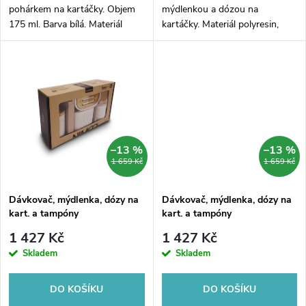
d
u
pohárkem na kartáčky. Objem
mýdlenkou a dózou na
175 ml. Barva bílá. Materiál
kartáčky. Materiál polyresin,
u
polyresin.
bambusové dřevo.
k
k
t
t
ů
ů
–13 %
–13 %
1 659 Kč
1 659 Kč
Dávkovač, mýdlenka, dózy na
Dávkovač, mýdlenka, dózy na
kart. a tampóny
kart. a tampóny
1 427 Kč
1 427 Kč
Skladem
Skladem
DO KOŠÍKU
DO KOŠÍKU