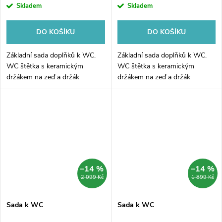
Skladem
Skladem
DO KOŠÍKU
DO KOŠÍKU
Základní sada doplňků k WC.
Základní sada doplňků k WC.
WC štětka s keramickým
WC štětka s keramickým
držákem na zeď a držák
držákem na zeď a držák
toaletního papíru ze série
toaletního papíru ze série
Nimco Maya černá.
Nimco Kibo černé.
–14 %
–14 %
2 099 Kč
1 899 Kč
Sada k WC
Sada k WC