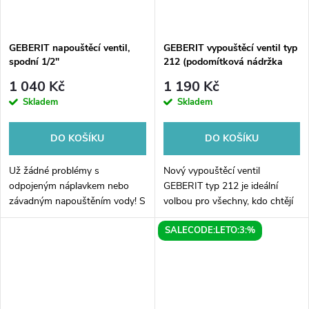
GEBERIT napouštěcí ventil,
GEBERIT vypouštěcí ventil typ
spodní 1/2"
212 (podomítková nádržka
Sigma, Delta, UP300)
1 040 Kč
1 190 Kč
Skladem
Skladem
DO KOŠÍKU
DO KOŠÍKU
Už žádné problémy s
Nový vypouštěcí ventil
odpojeným náplavkem nebo
GEBERIT typ 212 je ideální
závadným napouštěním vody! S
volbou pro všechny, kdo chtějí
novým GEBERIT napouštěcím
maximální spolehlivost a kvalitu
SALECODE:LETO:3:%
ventilem, spodní 1/2", budete
v jednom produktu. Navržen
mít vždy dokonalý průtok vody
pro použití s podomítkovými...
a snadnou...