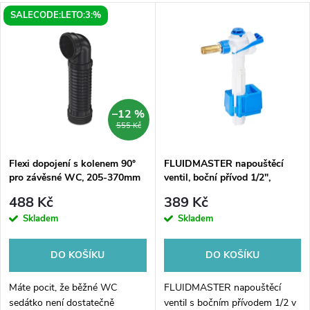
a
V
SALECODE:LETO:3:%
Nejdražší
z
ý
Nejprodávanější
e
p
Abecedně
n
i
–12 %
555 Kč
í
s
p
Flexi dopojení s kolenem 90°
FLUIDMASTER napouštěcí
pro závěsné WC, 205-370mm
ventil, boční přívod 1/2",
p
mosaz
r
488 Kč
389 Kč
r
Skladem
Skladem
o
o
DO KOŠÍKU
DO KOŠÍKU
d
d
Máte pocit, že běžné WC
FLUIDMASTER napouštěcí
sedátko není dostatečně
ventil s bočním přívodem 1/2 v