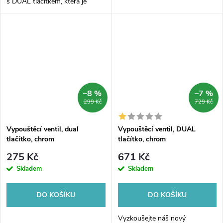
s DUAL tlačítkem, která je
vybavena spodním
napouštěním o velikosti 1/2".
Tento praktický a moderní
kousek bude skvělým...
–8 %
–7 %
299 Kč
729 Kč
Vypouštěcí ventil, dual
Vypouštěcí ventil, DUAL
tlačítko, chrom
tlačítko, chrom
275 Kč
671 Kč
Skladem
Skladem
DO KOŠÍKU
DO KOŠÍKU
Vyzkoušejte náš nový