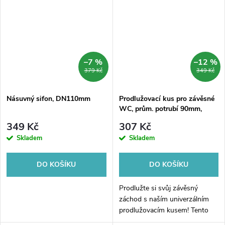
a připojení hadice. Samotný...
–7 %
–12 %
379 Kč
349 Kč
Násuvný sifon, DN110mm
Prodlužovací kus pro závěsné
WC, prům. potrubí 90mm,
délka 350mm
349 Kč
307 Kč
Skladem
Skladem
DO KOŠÍKU
DO KOŠÍKU
Prodlužte si svůj závěsný
záchod s naším univerzálním
prodlužovacím kusem! Tento
kus je speciálně navržen pro