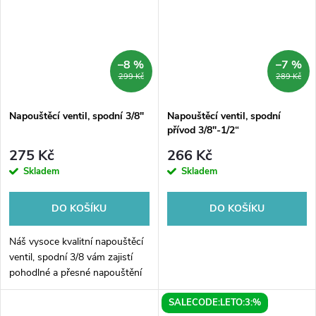
–8 %
–7 %
299 Kč
289 Kč
Napouštěcí ventil, spodní 3/8"
Napouštěcí ventil, spodní
přívod 3/8"-1/2“
275 Kč
266 Kč
Skladem
Skladem
DO KOŠÍKU
DO KOŠÍKU
Náš vysoce kvalitní napouštěcí
ventil, spodní 3/8 vám zajistí
pohodlné a přesné napouštění
vody. Jeho spodní umístění
SALECODE:LETO:3:%
umožňuje snadnou přístupnost