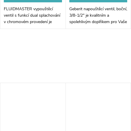
FLUIDMASTER vypouštěcí
Geberit napouštěcí ventil, boční,
ventil s funkcí dual splachování
3/8-1/2" je kvalitním a
v chromovém provedení je
spolehlivým doplňkem pro Vaše
ideální volbou pro každou
sanitární vybavení. Díky svému
koupelnu. Tento inovativní
bočnímu umístění se tento
ventil nejenže zajišťuje
ventil snadno instaluje a...
efektivní...