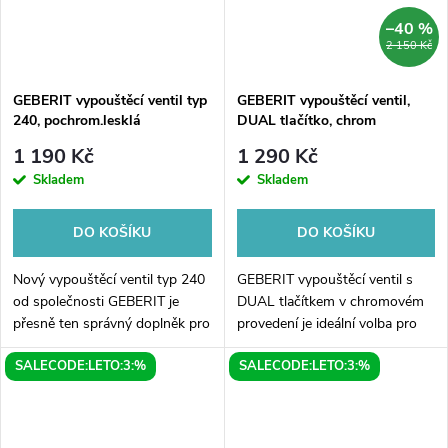
–40 %
2 150 Kč
GEBERIT vypouštěcí ventil typ
GEBERIT vypouštěcí ventil,
240, pochrom.lesklá
DUAL tlačítko, chrom
1 190 Kč
1 290 Kč
Skladem
Skladem
DO KOŠÍKU
DO KOŠÍKU
Nový vypouštěcí ventil typ 240
GEBERIT vypouštěcí ventil s
od společnosti GEBERIT je
DUAL tlačítkem v chromovém
přesně ten správný doplněk pro
provedení je ideální volba pro
vaše koupelny. Díky svému
modernizaci vaší toalety. Tento
SALECODE:LETO:3:%
SALECODE:LETO:3:%
lesklému, pochromovanému
vypouštěcí ventil zaručuje
povrchu se stane skvělým
spolehlivé a pohodlné ovládání...
designovým...