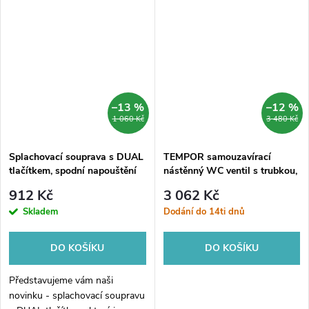
potrubí o průměru 90 mm a
délce 350 mm. Díky jeho
kvalitnímu...
–13 %
–12 %
1 060 Kč
3 480 Kč
Splachovací souprava s DUAL
TEMPOR samouzavírací
tlačítkem, spodní napouštění
nástěnný WC ventil s trubkou,
1/2", chrom
chrom
912 Kč
3 062 Kč
Skladem
Dodání do 14ti dnů
DO KOŠÍKU
DO KOŠÍKU
Představujeme vám naši
novinku - splachovací soupravu