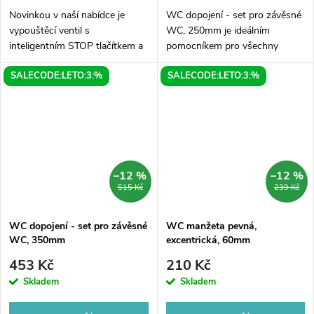
Novinkou v naší nabídce je
WC dopojení - set pro závěsné
vypouštěcí ventil s
WC, 250mm je ideálním
inteligentním STOP tlačítkem a
pomocníkem pro všechny
elegantním chromovým
majitele závěsných toalet.
SALECODE:LETO:3:%
SALECODE:LETO:3:%
designem. Tento ventil je ideální
Sestává z 250mm dlouhého
volbou pro ty, kteří chtějí
odvodového třmenového krku,
efektivně řešit...
který lze snadno...
–12 %
–12 %
515 Kč
239 Kč
WC dopojení - set pro závěsné
WC manžeta pevná,
WC, 350mm
excentrická, 60mm
453 Kč
210 Kč
Skladem
Skladem