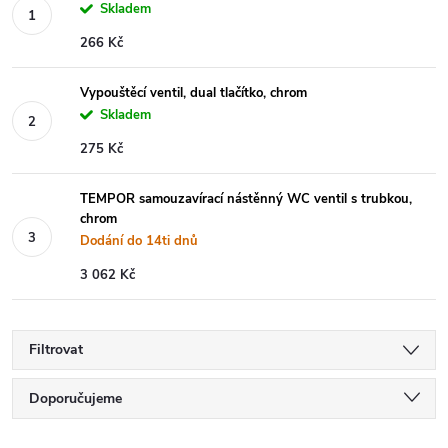
Skladem
266 Kč
Vypouštěcí ventil, dual tlačítko, chrom
Skladem
275 Kč
TEMPOR samouzavírací nástěnný WC ventil s trubkou,
chrom
Dodání do 14ti dnů
3 062 Kč
Filtrovat
Ř
Doporučujeme
Nejlevnější