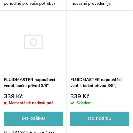
u
pohodlné pro vaše potřeby?
mosazné provedení je
u
Pak je pro vás ideální řešení
dokonalým řešením pro vaši
k
Flexi dopojení s kolenem 90°
toaletu. Tento kvalitní ventil
k
pro závěsné WC! Tento produkt
vám umožní pohodlné a
t
vám umožní...
spolehlivé napouštění...
t
ů
ů
FLUIDMASTER napouštěcí
FLUIDMASTER napouštěcí
ventil, boční přívod 3/8",
ventil, boční přívod 3/8",
mosaz
mosaz
339 Kč
339 Kč
Momentálně nedostupné
Skladem
DO KOŠÍKU
DO KOŠÍKU
FLUIDMASTER napouštěcí