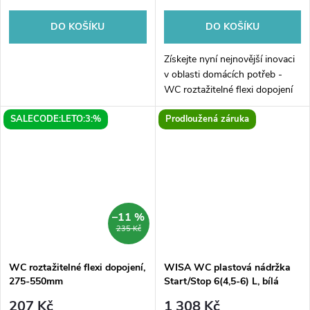
DO KOŠÍKU
DO KOŠÍKU
Získejte nyní nejnovější inovaci
v oblasti domácích potřeb -
WC roztažitelné flexi dopojení
210-330mm. Toto pružné a
SALECODE:LETO:3:%
Prodloužená záruka
flexibilní spojení vám umožní
snadno a bez problémů
připojit...
–11 %
235 Kč
WC roztažitelné flexi dopojení,
WISA WC plastová nádržka
275-550mm
Start/Stop 6(4,5-6) L, bílá
207 Kč
1 308 Kč