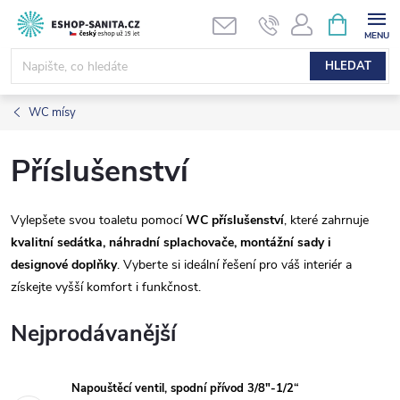
Přejít
NÁKUPNÍ
KOŠÍK
na
obsah
HLEDAT
WC mísy
Příslušenství
Vylepšete svou toaletu pomocí
WC příslušenství
, které zahrnuje
kvalitní sedátka, náhradní splachovače, montážní sady i
designové doplňky
. Vyberte si ideální řešení pro váš interiér a
získejte vyšší komfort i funkčnost.
Nejprodávanější
Napouštěcí ventil, spodní přívod 3/8"-1/2“