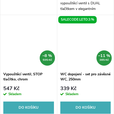
vypouštěcí ventil s DUAL
tlačítkem v elegantním
chromovém provedení! Tento
SALECODE:LETO:3:%
moderní a praktický produkt
vám umožní úsporu vody a
přispěje k ochraně životního...
–8 %
–11 %
595 Kč
385 Kč
Vypouštěcí ventil, STOP
WC dopojení - set pro závěsné
tlačítko, chrom
WC, 250mm
547 Kč
339 Kč
Skladem
Skladem
DO KOŠÍKU
DO KOŠÍKU