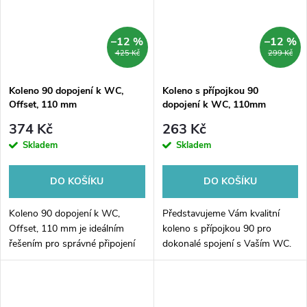
–12 %
–12 %
425 Kč
299 Kč
Koleno 90 dopojení k WC,
Koleno s přípojkou 90
Offset, 110 mm
dopojení k WC, 110mm
374 Kč
263 Kč
Skladem
Skladem
DO KOŠÍKU
DO KOŠÍKU
Koleno 90 dopojení k WC,
Představujeme Vám kvalitní
Offset, 110 mm je ideálním
koleno s přípojkou 90 pro
řešením pro správné připojení
dokonalé spojení s Vaším WC.
WC k odpadnímu potrubí. Díky
Díky svému univerzálnímu
svému offsetu, tedy odsunutí o
110mm provedení je vhodné
110 mm, umožňuje tento
pro většinu standardních
kousek...
toaletních mís....