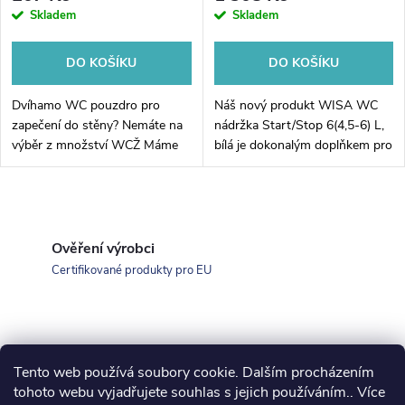
Skladem
Skladem
DO KOŠÍKU
DO KOŠÍKU
Dvíhamo WC pouzdro pro
Náš nový produkt WISA WC
zapečení do stěny? Nemáte na
nádržka Start/Stop 6(4,5-6) L,
výběr z množství WCŽ Máme
bílá je dokonalým doplňkem pro
pro vás řešení - WC
vaši koupelnu. Tato kvalitní a
roztažitelné flexi dopojení, které
moderní nádržka je ideální pro
se díky svému nastavitelnému
každodenní použití a přináší...
O
rozsahu v délce...
v
Ověření výrobci
Certifikované produkty pro EU
l
á
d
Tento web používá soubory cookie. Dalším procházením
Z
tohoto webu vyjadřujete souhlas s jejich používáním.. Více
a
koupelny-sanita.cz
kupelne-online.sk