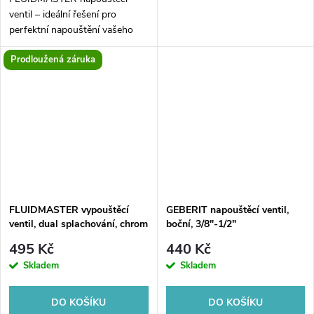
ventil – ideální řešení pro
perfektní napouštění vašeho
WC. Tentokrát jsme připravili
Prodloužená záruka
model s bočním přívodem 3/8
vyrobený z prvotřídní mosazi.
Tento...
FLUIDMASTER vypouštěcí
GEBERIT napouštěcí ventil,
ventil, dual splachování, chrom
boční, 3/8"-1/2"
495 Kč
440 Kč
Skladem
Skladem
DO KOŠÍKU
DO KOŠÍKU