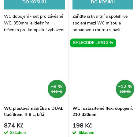
DO KOŠÍKU
DO KOŠÍKU
WC dopojení - set pro závěsné
Zařiďte si kvalitní a spolehlivé
WC, 350mm je ideálním
spojení mezi WC mísou a
řešením pro kompletní vybavení
odpadovou rourou s naší
vašeho nového závěsného WC.
pevnou a excentrickou WC
SALECODE:LETO:3:%
Tento set obsahuje všechny
manžetou o průměru 60mm.
potřebné součástky pro
Díky svému robustnímu
bezproblémovou...
provedení a perfektnímu...
–8 %
–12 %
950 Kč
225 Kč
WC plastová nádržka s DUAL
WC roztažitelné flexi dopojení,
tlačítkem, 4-8 L, bílá
210-330mm
874 Kč
198 Kč
Skladem
Skladem