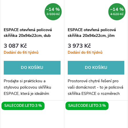
–14 %
–14 %
3 590 Kč
4 620 Kč
ESPACE otevřená policová
ESPACE otevřená policová
skříňka 20x94x22cm, dub
skříňka 20x94x22cm, jilm
stříbrný
bardini
3 087 Kč
3 973 Kč
Dodání do 6ti týdnů
Dodání do 6ti týdnů
DO KOŠÍKU
DO KOŠÍKU
Prodajte si praktickou a
Prostorové chytré řešení pro
stylovou policovou skříňku
vaši domácnost - to je policová
ESPACE, která je ideálním
skříňka ESPACE o rozměrech
doplňkem pro vaši domácnost.
20x94x22cm v elegantním
SALECODE:LETO:3:%
SALECODE:LETO:3:%
Tato otevřená policová skříňka
provedení z jilmu bardini. Tento
je vyrobená z kvalitního dřeva v
kousek nábytku je ideálním...
dekoru...