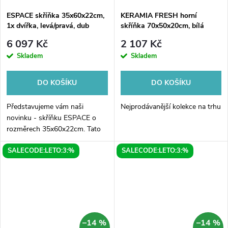
ESPACE skříňka 35x60x22cm,
KERAMIA FRESH horní
1x dvířka, levá/pravá, dub
skříňka 70x50x20cm, bílá
alabama
6 097 Kč
2 107 Kč
Skladem
Skladem
DO KOŠÍKU
DO KOŠÍKU
Představujeme vám naši
Nejprodávanější kolekce na trhu
novinku - skříňku ESPACE o
rozměrech 35x60x22cm. Tato
skříňka je ideální pro každý
SALECODE:LETO:3:%
SALECODE:LETO:3:%
moderní interiér, díky svému
elegantnímu designu v dubu
alabama. S...
–14 %
–14 %