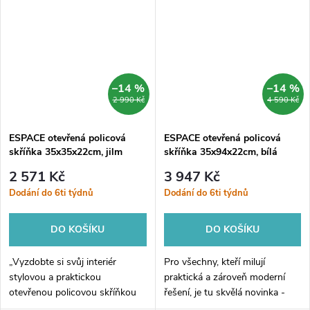
35x35x22cm nabízí dostatek
stříbrného. Tato stylová
prostoru pro...
otevřená...
–14 %
–14 %
2 990 Kč
4 590 Kč
ESPACE otevřená policová
ESPACE otevřená policová
skříňka 35x35x22cm, jilm
skříňka 35x94x22cm, bílá
bardini
2 571 Kč
3 947 Kč
Dodání do 6ti týdnů
Dodání do 6ti týdnů
DO KOŠÍKU
DO KOŠÍKU
„Vyzdobte si svůj interiér
Pro všechny, kteří milují
stylovou a praktickou
praktická a zároveň moderní
otevřenou policovou skříňkou
řešení, je tu skvělá novinka -
ESPACE v rozměrech
policová skříňka ESPACE! Tato