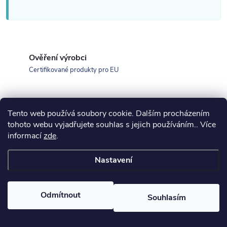
Ověření výrobci
Certifikované produkty pro EU
Tento web používá soubory cookie. Dalším procházením
tohoto webu vyjadřujete souhlas s jejich používáním.. Více
Z
informací
zde
.
koupelny-sanita.cz
kupelne-online.sk
á
Nastavení
p
Odmítnout
Souhlasím
Copyright 2026
eshopsanita.cz
. Všechna práva vyhrazena.
a
Vytvořil Shoptet