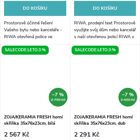
DO KOŠÍKU
DO KOŠÍKU
Prostorově účinné řešení
RIWA, prodejní text Prostorově
Vašeho bytu nebo kanceláře -
využijte svůj dům nebo kancelář
RIWA otevřená police ve
s naší otevřenou policí RIWA v
velikosti 20x70x15 cm,
rozměrech 20x70x15 cm. Jedná
SALECODE:LETO:3:%
SALECODE:LETO:3:%
dostupná ve variantách pro
se o stylový kousek nábytku ze
levou nebo pravou stranu a v
dřeva dub alabama,...
elegantním bílém...
–7 %
–7 %
2 790 Kč
2 490 Kč
ZOJA/KERAMIA FRESH horní
ZOJA/KERAMIA FRESH horní
skříňka 35x76x23cm, bílá
skříňka 35x76x23cm, dub
platin
2 567 Kč
2 291 Kč