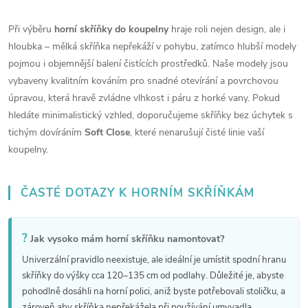
a
n
Při výběru
horní skříňky do koupelny
hraje roli nejen design, ale i
k
c
hloubka – mělká skříňka nepřekáží v pohybu, zatímco hlubší modely
o
pojmou i objemnější balení čistících prostředků. Naše modely jsou
í
v
vybaveny kvalitním kováním pro snadné otevírání a povrchovou
á
p
úpravou, která hravě zvládne vlhkost i páru z horké vany. Pokud
n
hledáte minimalistický vzhled, doporučujeme skříňky bez úchytek s
r
í
tichým dovíráním
Soft Close
, které nenarušují čisté linie vaší
koupelny.
v
k
ČASTÉ DOTAZY K HORNÍM SKŘÍŇKÁM
y
v
?
Jak vysoko mám horní skříňku namontovat?
Univerzální pravidlo neexistuje, ale ideální je umístit spodní hranu
ý
skříňky do výšky cca 120–135 cm od podlahy. Důležité je, abyste
p
pohodlně dosáhli na horní polici, aniž byste potřebovali stoličku, a
zároveň aby skříňka nepřekážela při používání umyvadla.