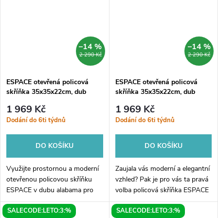
–14 %
–14 %
2 290 Kč
2 290 Kč
ESPACE otevřená policová
ESPACE otevřená policová
skříňka 35x35x22cm, dub
skříňka 35x35x22cm, dub
alabama
stříbrný
1 969 Kč
1 969 Kč
Dodání do 6ti týdnů
Dodání do 6ti týdnů
DO KOŠÍKU
DO KOŠÍKU
Využijte prostornou a moderní
Zaujala vás moderní a elegantní
otevřenou policovou skříňku
vzhled? Pak je pro vás ta pravá
ESPACE v dubu alabama pro
volba policová skříňka ESPACE
uspořádání svého interiéru!
o rozměrech 35x35x22cm v
SALECODE:LETO:3:%
SALECODE:LETO:3:%
Skříňka o rozměrech
nádherném odstínu dubu