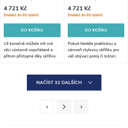
rustik
alabama
4 721 Kč
4 721 Kč
Dodání do 6ti týdnů
Dodání do 6ti týdnů
DO KOŠÍKU
DO KOŠÍKU
Už konečně můžete mít své
Pokud hledáte praktickou a
věci výstavně uspořádané a
zároveň stylovou skříňku pro
přitom přístupné díky skříňce
váš obývací pokoj či ložnici,
ESPACE. S rozměry 35x35x32
může být ESPACE skříňka
cm se dokonale vejde do každé
právě tou správnou volbou. Její
místnosti a s jedním
rozměry 35x35x32cm umožní
O
praktickým...
snadno ji...
NAČÍST 32 DALŠÍCH
v
l
S
1
2
t
á
r
d
á