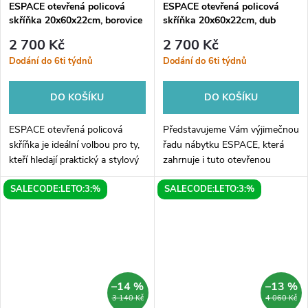
ESPACE otevřená policová
ESPACE otevřená policová
skříňka 20x60x22cm, borovice
skříňka 20x60x22cm, dub
rustik
alabama
2 700 Kč
2 700 Kč
Dodání do 6ti týdnů
Dodání do 6ti týdnů
DO KOŠÍKU
DO KOŠÍKU
ESPACE otevřená policová
Představujeme Vám výjimečnou
skříňka je ideální volbou pro ty,
řadu nábytku ESPACE, která
kteří hledají praktický a stylový
zahrnuje i tuto otevřenou
způsob, jak uspořádat své
policovou skříňku s rozměry
SALECODE:LETO:3:%
SALECODE:LETO:3:%
domácí dekorace a předměty. S
20x60x22cm. Využijte tuto
rozměry 20x60x22cm a v
praktickou a elegantní skříňku
barvě...
ve Vašem...
–14 %
–13 %
3 140 Kč
4 060 Kč