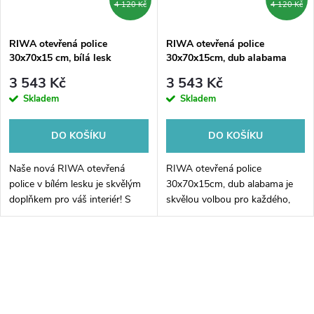
4 120 Kč
4 120 Kč
RIWA otevřená police
RIWA otevřená police
30x70x15 cm, bílá lesk
30x70x15cm, dub alabama
3 543 Kč
3 543 Kč
Skladem
Skladem
DO KOŠÍKU
DO KOŠÍKU
Naše nová RIWA otevřená
RIWA otevřená police
police v bílém lesku je skvělým
30x70x15cm, dub alabama je
doplňkem pro váš interiér! S
skvělou volbou pro každého,
rozměry 30x70x15 cm vám
kdo hledá praktický a moderní
nabízí dostatek úložného
úložný prostor. Tato elegantní
prostoru pro různé dekorativní
police s rozměry 30x70x15cm
předměty,...
vytvoří v...