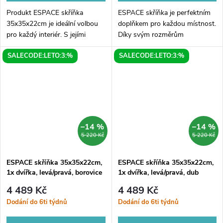
Produkt ESPACE skříňka
ESPACE skříňka je perfektním
35x35x22cm je ideální volbou
doplňkem pro každou místnost.
pro každý interiér. S jejími
Díky svým rozměrům
rozměry 35x35x22cm se
35x35x22cm se vejde do
SALECODE:LETO:3:%
SALECODE:LETO:3:%
snadno vejde do menších
každého rohu a poslouží jako
prostor, a přitom nabízí
praktické úložiště. Skříňka
dostatek úložného...
disponuje 1 dvířky,...
–14 %
–14 %
5 220 Kč
5 220 Kč
ESPACE skříňka 35x35x22cm,
ESPACE skříňka 35x35x22cm,
1x dvířka, levá/pravá, borovice
1x dvířka, levá/pravá, dub
rustik
alabama
4 489 Kč
4 489 Kč
Dodání do 6ti týdnů
Dodání do 6ti týdnů