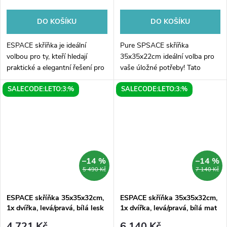
DO KOŠÍKU
DO KOŠÍKU
ESPACE skříňka je ideální
Pure SPSACE skříňka
volbou pro ty, kteří hledají
35x35x22cm ideální volba pro
praktické a elegantní řešení pro
vaše úložné potřeby! Tato
uložení svých věcí. S rozměry
elegantní skříňka je vyrobena z
SALECODE:LETO:3:%
SALECODE:LETO:3:%
35x35x22cm poskytuje
kvalitního jilmového dřeva v
dostatek prostoru pro
odstínu bardini, který se
úschovu...
snadno...
–14 %
–14 %
5 490 Kč
7 140 Kč
ESPACE skříňka 35x35x32cm,
ESPACE skříňka 35x35x32cm,
1x dvířka, levá/pravá, bílá lesk
1x dvířka, levá/pravá, bílá mat
4 721 Kč
6 140 Kč