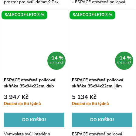
prostor pro svůj domov? Pak
- ESPACE otevřená policová
byste si určitě měli všimnout
skříňka v rozměru
SALECODE:LETO:3:%
SALECODE:LETO:3:%
našeho produktu - ESPACE
35x94x22cm, vyrobená z
otevřená policová skříňka v
kvalitního dubu v barvě
rozměrech...
alabama. Tato moderní a...
–14 %
–14 %
4 590 Kč
5 970 Kč
ESPACE otevřená policová
ESPACE otevřená policová
skříňka 35x94x22cm, dub
skříňka 35x94x22cm, jilm
stříbrný
bardini
3 947 Kč
5 134 Kč
Dodání do 6ti týdnů
Dodání do 6ti týdnů
DO KOŠÍKU
DO KOŠÍKU
Vymyslete svůj interiér s
ESPACE otevřená policová