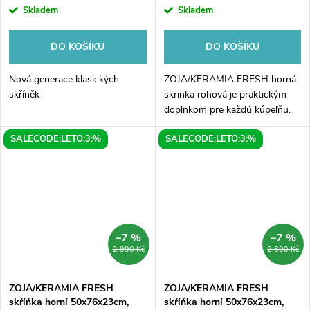
Skladem
Skladem
DO KOŠÍKU
DO KOŠÍKU
Nová generace klasických
ZOJA/KERAMIA FRESH horná
skříněk
skrinka rohová je praktickým
doplnkom pre každú kúpeľňu.
Táto skrinka s rozmermi
SALECODE:LETO:3:%
SALECODE:LETO:3:%
35x76x35cm a v elegantnom
dizajne dubplatinového
prevedenia je ideálna...
–7 %
–7 %
2 990 Kč
2 690 Kč
ZOJA/KERAMIA FRESH
ZOJA/KERAMIA FRESH
skříňka horní 50x76x23cm,
skříňka horní 50x76x23cm,