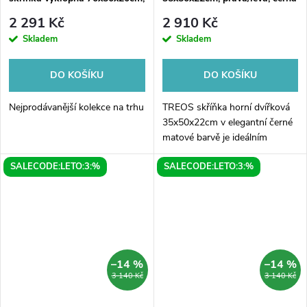
bílá
mat
2 291 Kč
2 910 Kč
Skladem
Skladem
DO KOŠÍKU
DO KOŠÍKU
Nejprodávanější kolekce na trhu
TREOS skříňka horní dvířková
35x50x22cm v elegantní černé
matové barvě je ideálním
doplňkem do vaší koupelny.
SALECODE:LETO:3:%
SALECODE:LETO:3:%
Jedná se o multifunkční skříňku,
která je vhodná jak pro
praváky,...
–14 %
–14 %
3 140 Kč
3 140 Kč