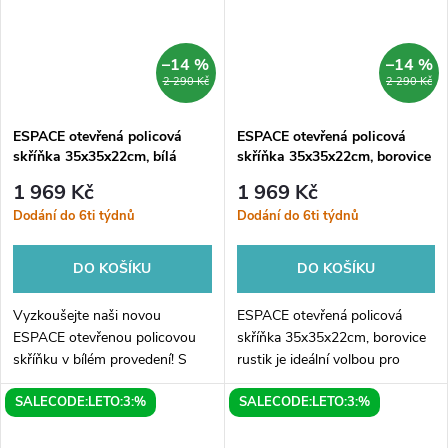
–14 %
–14 %
2 290 Kč
2 290 Kč
ESPACE otevřená policová
ESPACE otevřená policová
skříňka 35x35x22cm, bílá
skříňka 35x35x22cm, borovice
rustik
1 969 Kč
1 969 Kč
Dodání do 6ti týdnů
Dodání do 6ti týdnů
DO KOŠÍKU
DO KOŠÍKU
Vyzkoušejte naši novou
ESPACE otevřená policová
ESPACE otevřenou policovou
skříňka 35x35x22cm, borovice
skříňku v bílém provedení! S
rustik je ideální volbou pro
rozměry 35x35x22cm se
milovníky přírodního stylu v
SALECODE:LETO:3:%
SALECODE:LETO:3:%
perfektně hodí do každého
interiéru. Tato stylová a
interiéru a nabízí dostatek
praktická skříňka nabízí
úložného prostoru pro...
množství...