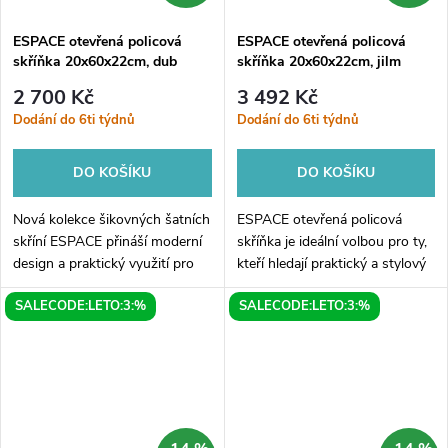
ESPACE otevřená policová
ESPACE otevřená policová
skříňka 20x60x22cm, dub
skříňka 20x60x22cm, jilm
stříbrný
bardini
2 700 Kč
3 492 Kč
Dodání do 6ti týdnů
Dodání do 6ti týdnů
DO KOŠÍKU
DO KOŠÍKU
Nová kolekce šikovných šatních
ESPACE otevřená policová
skříní ESPACE přináší moderní
skříňka je ideální volbou pro ty,
design a praktický využití pro
kteří hledají praktický a stylový
váš interiér. Otevřená policová
způsob, jak uspořádat své věci.
SALECODE:LETO:3:%
SALECODE:LETO:3:%
skříňka o rozměrech
Skříňka má rozměry
20x60x22cm v dubu stříbrném
20x60x22cm a je vyrobena z...
je...