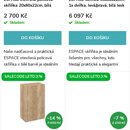
p
skříňka 20x60x22cm, bílá
1x dvířka, levá/pravá, bílá lesk
p
r
2 700 Kč
6 097 Kč
r
Skladem
Skladem
o
o
DO KOŠÍKU
DO KOŠÍKU
d
d
Naše nadčasová a praktická
ESPACE skříňka je ideálním
u
ESPACE otevřená policová
řešením pro všechny, kdo
skříňka v bílé barvě je ideálním
hledají praktické a elegantní
u
doplňkem do vaší domácnosti.
úložiště do svého bytu. Skříňka
k
SALECODE:LETO:3:%
SALECODE:LETO:3:%
S rozměry 20x60x22cm se bez
má rozměry 35x60x22cm a
k
problémů vejde i do menších
nabízí dostatek místa pro
t
prostor...
uložení všech...
t
ů
ů
–14 %
–7 %
7 090 Kč
2 290 Kč