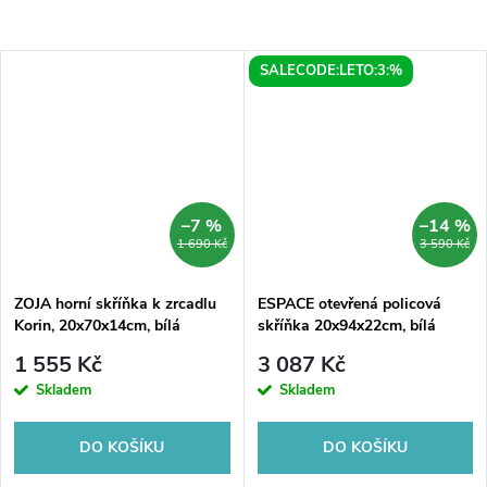
SALECODE:LETO:3:%
–7 %
–14 %
1 690 Kč
3 590 Kč
ZOJA horní skříňka k zrcadlu
ESPACE otevřená policová
Korin, 20x70x14cm, bílá
skříňka 20x94x22cm, bílá
1 555 Kč
3 087 Kč
Skladem
Skladem
DO KOŠÍKU
DO KOŠÍKU