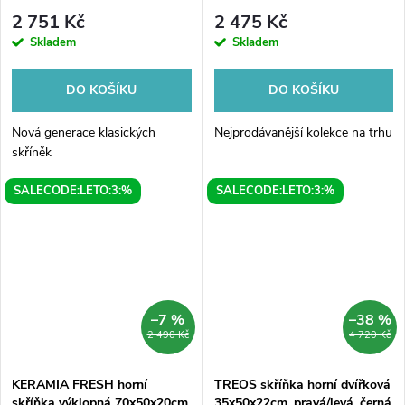
bílá
dub platin
2 751 Kč
2 475 Kč
Skladem
Skladem
DO KOŠÍKU
DO KOŠÍKU
Nová generace klasických
Nejprodávanější kolekce na trhu
skříněk
SALECODE:LETO:3:%
SALECODE:LETO:3:%
–7 %
–38 %
2 490 Kč
4 720 Kč
KERAMIA FRESH horní
TREOS skříňka horní dvířková
skříňka výklopná 70x50x20cm,
35x50x22cm, pravá/levá, černá