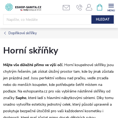
Přejít
NÁKUPNÍ
KOŠÍK
na
obsah
HLEDAT
Doplňkové skříňky
Horní skříňky
Mějte vše důležité přímo ve výši očí.
Horní koupelnové skříňky jsou
chytrým řešením, jak získat úložný prostor tam, kde by jinak zůstala
jen prázdná zeď. Jsou perfektní volbou nad pračku, vedle zrcadla
nebo do menších koupelen, kde potřebujete šetřit místem na
podlaze. Na eshopsanita.cz pro vás vybíráme nástěnné skříňky od
značky
Sapho
, které ladí s hlavními nábytkovými sériemi. Díky tomu
snadno vytvoříte esteticky jednotný celek, který působí upraveně a
poskytuje bezpečné útočiště pro vaši každodenní kosmetiku i
drobnosti, které mají zůstat mimo dosah dětských rukou.