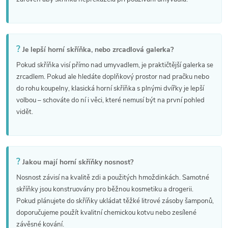
i
s
u
?
Je lepší horní skříňka, nebo zrcadlová galerka?
Pokud skříňka visí přímo nad umyvadlem, je praktičtější galerka se
zrcadlem. Pokud ale hledáte doplňkový prostor nad pračku nebo
do rohu koupelny, klasická horní skříňka s plnými dvířky je lepší
volbou – schováte do ní i věci, které nemusí být na první pohled
vidět.
?
Jakou mají horní skříňky nosnost?
Nosnost závisí na kvalitě zdi a použitých hmoždinkách. Samotné
skříňky jsou konstruovány pro běžnou kosmetiku a drogerii.
Pokud plánujete do skříňky ukládat těžké litrové zásoby šamponů,
doporučujeme použít kvalitní chemickou kotvu nebo zesílené
závěsné kování.