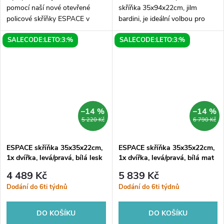
pomocí naší nové otevřené
skříňka 35x94x22cm, jilm
policové skříňky ESPACE v
bardini, je ideální volbou pro
perfektním rozměru
každého, kdo hledá praktické a
SALECODE:LETO:3:%
SALECODE:LETO:3:%
35x94x22cm. Skříňka je
moderní řešení pro úložný
vyrobena z kvalitního dřeva v
prostor. Tato skříňka má
kombinaci s elegantním...
rozměry...
–14 %
–14 %
5 220 Kč
6 790 Kč
ESPACE skříňka 35x35x22cm,
ESPACE skříňka 35x35x22cm,
1x dvířka, levá/pravá, bílá lesk
1x dvířka, levá/pravá, bílá mat
4 489 Kč
5 839 Kč
Dodání do 6ti týdnů
Dodání do 6ti týdnů
DO KOŠÍKU
DO KOŠÍKU