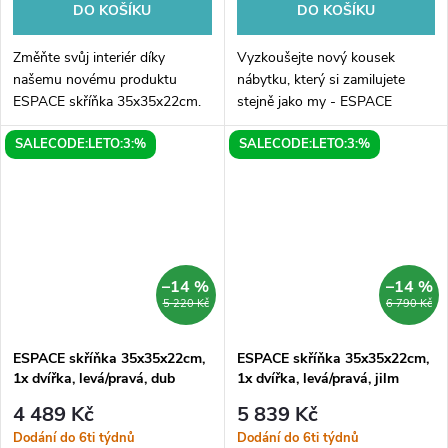
DO KOŠÍKU
DO KOŠÍKU
Změňte svůj interiér díky
Vyzkoušejte nový kousek
našemu novému produktu
nábytku, který si zamilujete
ESPACE skříňka 35x35x22cm.
stejně jako my - ESPACE
Tato skříňka s elegantním
skříňka v rozměrech
SALECODE:LETO:3:%
SALECODE:LETO:3:%
designem a rozměry
35x35x22cm s jedním
35x35x22cm je perfektním
elegantním dvířkem. Režim
doplňkem do každého prostoru.
otevírání můžete zvolit sami
S...
dle...
–14 %
–14 %
5 220 Kč
6 790 Kč
ESPACE skříňka 35x35x22cm,
ESPACE skříňka 35x35x22cm,
1x dvířka, levá/pravá, dub
1x dvířka, levá/pravá, jilm
stříbrný
bardini
4 489 Kč
5 839 Kč
Dodání do 6ti týdnů
Dodání do 6ti týdnů