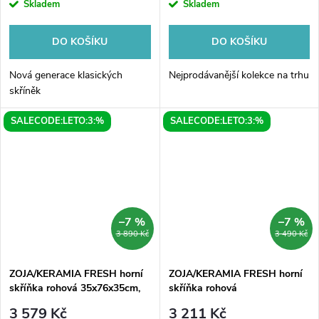
Skladem
Skladem
DO KOŠÍKU
DO KOŠÍKU
Nová generace klasických
Nejprodávanější kolekce na trhu
skříněk
SALECODE:LETO:3:%
SALECODE:LETO:3:%
–7 %
–7 %
3 890 Kč
3 490 Kč
ZOJA/KERAMIA FRESH horní
ZOJA/KERAMIA FRESH horní
skříňka rohová 35x76x35cm,
skříňka rohová
bílá
35x76x35cm,dub platin
3 579 Kč
3 211 Kč