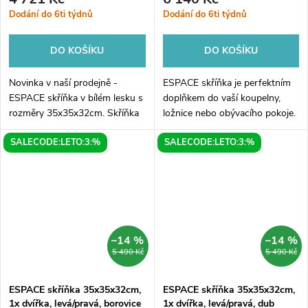
Dodání do 6ti týdnů
Dodání do 6ti týdnů
DO KOŠÍKU
DO KOŠÍKU
Novinka v naší prodejně -
ESPACE skříňka je perfektním
ESPACE skříňka v bílém lesku s
doplňkem do vaší koupelny,
rozměry 35x35x32cm. Skříňka
ložnice nebo obývacího pokoje.
disponuje jedním dvířkem, které
S rozměry 35x35x32cm se
SALECODE:LETO:3:%
SALECODE:LETO:3:%
lze umístit na levou nebo
snadno vejde do každého
pravou stranu, dle potřeby.
interiéru a ušetří vám cenný
Jeho...
prostor....
–14 %
–14 %
5 490 Kč
5 490 Kč
ESPACE skříňka 35x35x32cm,
ESPACE skříňka 35x35x32cm,
1x dvířka, levá/pravá, borovice
1x dvířka, levá/pravá, dub