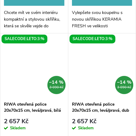
Chcete mít ve svém interiéru
Vylepšete svou koupelnu s
kompaktní a stylovou skříňku,
novou skříňkou KERAMIA
která se skvěle vejde do
FRESH ve velikosti
každého prostoru? Pak je pro
60x50x20cm. Tato horní
SALECODE:LETO:3:%
SALECODE:LETO:3:%
vás tu skvělá volba - ESPACE
skříňka nabízí nejen dostatek
skříňka v rozměrech
prostoru pro uložení všech
35x94x22cm s...
vašich hygienických potřeb,...
–14 %
–14 %
3 090 Kč
3 090 Kč
RIWA otevřená police
RIWA otevřená police
20x70x15 cm, levá/pravá, bílá
20x70x15 cm, levá/pravá, dub
lesk
alabama
2 657 Kč
2 657 Kč
Skladem
Skladem