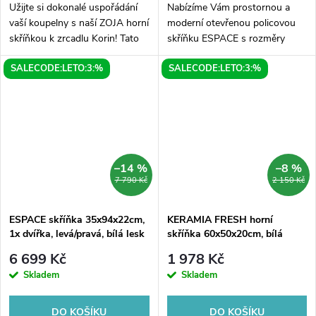
Užijte si dokonalé uspořádání
Nabízíme Vám prostornou a
vaší koupelny s naší ZOJA horní
moderní otevřenou policovou
skříňkou k zrcadlu Korin! Tato
skříňku ESPACE s rozměry
moderní skříňka o rozměrech
20x94x22cm, která bude
SALECODE:LETO:3:%
SALECODE:LETO:3:%
20x70x14cm je nejen
skvělým doplňkem pro Vaše
praktickým úložným prostorem,
interiéry. Tato elegantní skříňka
ale...
v bílé barvě je...
–14 %
–8 %
7 790 Kč
2 150 Kč
ESPACE skříňka 35x94x22cm,
KERAMIA FRESH horní
1x dvířka, levá/pravá, bílá lesk
skříňka 60x50x20cm, bílá
6 699 Kč
1 978 Kč
Skladem
Skladem
DO KOŠÍKU
DO KOŠÍKU