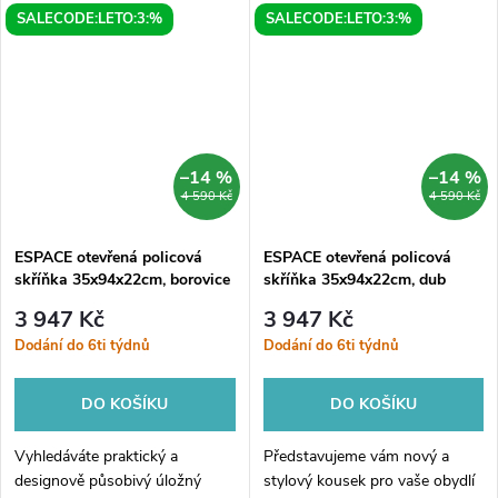
SALECODE:LETO:3:%
SALECODE:LETO:3:%
35x35x22cm. Skříňka je
otevřená skříňka v bílé barvě je
vyrobena z kvalitního jilmu
nejen stylovým doplňkem pro...
bardini, který dodá vašemu...
–14 %
–14 %
4 590 Kč
4 590 Kč
ESPACE otevřená policová
ESPACE otevřená policová
skříňka 35x94x22cm, borovice
skříňka 35x94x22cm, dub
rustik
alabama
3 947 Kč
3 947 Kč
Dodání do 6ti týdnů
Dodání do 6ti týdnů
DO KOŠÍKU
DO KOŠÍKU
Vyhledáváte praktický a
Představujeme vám nový a
designově působivý úložný
stylový kousek pro vaše obydlí