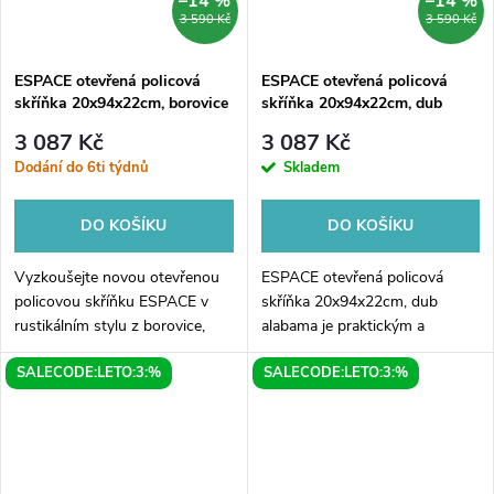
–14 %
–14 %
3 590 Kč
3 590 Kč
ESPACE otevřená policová
ESPACE otevřená policová
skříňka 20x94x22cm, borovice
skříňka 20x94x22cm, dub
rustik
alabama
3 087 Kč
3 087 Kč
Dodání do 6ti týdnů
Skladem
DO KOŠÍKU
DO KOŠÍKU
Vyzkoušejte novou otevřenou
ESPACE otevřená policová
policovou skříňku ESPACE v
skříňka 20x94x22cm, dub
rustikálním stylu z borovice,
alabama je praktickým a
která perfektně doplní vaše
stylovým doplňkem do vašeho
SALECODE:LETO:3:%
SALECODE:LETO:3:%
interiér! Skříňka má rozměry
interiéru. Skříňka vyniká
20x94x22cm a jednoduchý,
moderním designem v
ale...
kombinaci s tradičním
dubovým...