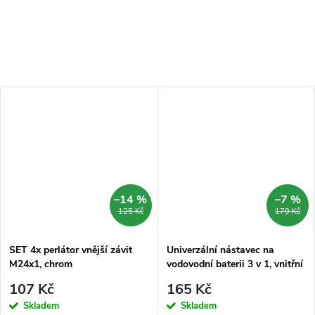
perlátor...
–14 %
–7 %
125 Kč
179 Kč
SET 4x perlátor vnější závit
Univerzální nástavec na
M24x1, chrom
vodovodní baterii 3 v 1, vnitřní
závit M22x1, ABS/chrom
107 Kč
165 Kč
Skladem
Skladem