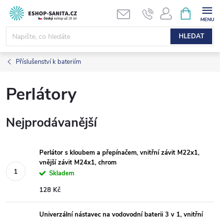
Přejít
NÁKUPNÍ
KOŠÍK
na
obsah
HLEDAT
Příslušenství k bateriím
Perlátory
Nejprodávanější
Perlátor s kloubem a přepínačem, vnitřní závit M22x1,
vnější závit M24x1, chrom
Skladem
128 Kč
Univerzální nástavec na vodovodní baterii 3 v 1, vnitřní