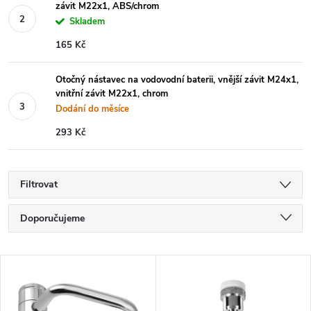
závit M22x1, ABS/chrom
Skladem
165 Kč
Otočný nástavec na vodovodní baterii, vnější závit M24x1,
vnitřní závit M22x1, chrom
Dodání do měsíce
293 Kč
Filtrovat
Ř
Doporučujeme
a
Nejlevnější
V
Nejdražší
z
ý
Nejprodávanější