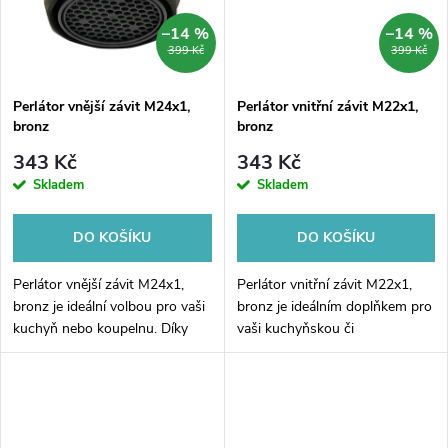
t
t
–14 %
–14 %
399 Kč
399 Kč
ů
ů
Perlátor vnější závit M24x1,
Perlátor vnitřní závit M22x1,
bronz
bronz
343 Kč
343 Kč
Skladem
Skladem
DO KOŠÍKU
DO KOŠÍKU
Perlátor vnější závit M24x1,
Perlátor vnitřní závit M22x1,
bronz je ideální volbou pro vaši
bronz je ideálním doplňkem pro
kuchyň nebo koupelnu. Díky
vaši kuchyňskou či
svému unikátnímu designu a
koupelnovou baterii. Jeho
prvotřídním materiálům, které
elegantní design a kvalitní
zaručují trvanlivost a...
provedení z bronzu jej dělají
neodolatelným...