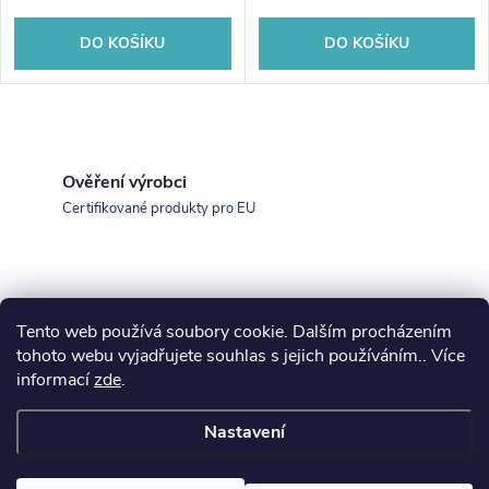
DO KOŠÍKU
DO KOŠÍKU
O
v
Ověření výrobci
Certifikované produkty pro EU
l
á
d
Tento web používá soubory cookie. Dalším procházením
Z
a
koupelny-sanita.cz
kupelne-online.sk
tohoto webu vyjadřujete souhlas s jejich používáním.. Více
informací
zde
.
á
c
Nastavení
í
p
Copyright 2026
eshopsanita.cz
. Všechna práva vyhrazena.