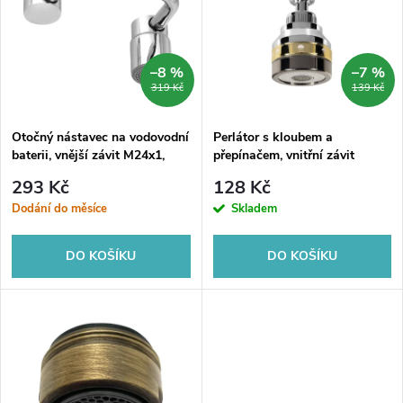
e
p
Abecedně
n
i
–8 %
–7 %
319 Kč
139 Kč
í
s
p
Otočný nástavec na vodovodní
Perlátor s kloubem a
baterii, vnější závit M24x1,
přepínačem, vnitřní závit
p
vnitřní závit M22x1, chrom
M22x1, vnější závit M24x1,
r
293 Kč
128 Kč
chrom
r
Dodání do měsíce
Skladem
o
o
DO KOŠÍKU
DO KOŠÍKU
d
d
u
u
k
k