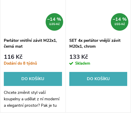
–14 %
–14 %
135 Kč
155 Kč
Perlátor vnitřní závit M22x1,
SET 4x perlátor vnější závit
černá mat
M20x1, chrom
116 Kč
133 Kč
Dodání do 8 týdnů
Skladem
DO KOŠÍKU
DO KOŠÍKU
Chcete změnit styl vaší
koupelny a udělat z ní moderní
a elegantní prostor? Pak je tu
pro vás skvělý doplněk -
Perlátor vnitřní závit M22x1,
černá mat. Tento kvalitní