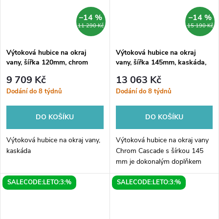
–14 %
–14 %
11 290 Kč
15 190 Kč
Výtoková hubice na okraj
Výtoková hubice na okraj
vany, šířka 120mm, chrom
vany, šířka 145mm, kaskáda,
chrom
9 709 Kč
13 063 Kč
Dodání do 8 týdnů
Dodání do 8 týdnů
DO KOŠÍKU
DO KOŠÍKU
Výtoková hubice na okraj vany,
Výtoková hubice na okraj vany
kaskáda
Chrom Cascade s šírkou 145
mm je dokonalým doplňkem
pro vaši lázeňskou oázu. Díky
SALECODE:LETO:3:%
SALECODE:LETO:3:%
svému modernímu designu a
chromovanému povrchu bude
vypadat...