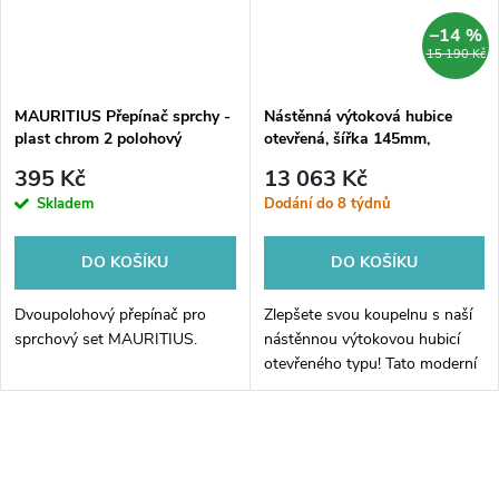
–14 %
15 190 Kč
MAURITIUS Přepínač sprchy -
Nástěnná výtoková hubice
plast chrom 2 polohový
otevřená, šířka 145mm,
kaskáda, chrom
395 Kč
13 063 Kč
Skladem
Dodání do 8 týdnů
DO KOŠÍKU
DO KOŠÍKU
Dvoupolohový přepínač pro
Zlepšete svou koupelnu s naší
sprchový set MAURITIUS.
nástěnnou výtokovou hubicí
otevřeného typu! Tato moderní
a elegantní hubice je vyrobena z
vysoce kvalitního chromu a její
šířka činí 145mm. Díky...