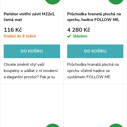
Perlátor vnitřní závit M22x1,
Průchodka hranatá plochá na
černá mat
sprchu, hadice FOLLOW ME,
chrom
116 Kč
4 280 Kč
Dodání do 8 týdnů
Skladem
DO KOŠÍKU
DO KOŠÍKU
Chcete změnit styl vaší
Průchodka hranatá plochá na
koupelny a udělat z ní moderní
sprchu včetně hadice se
a elegantní prostor? Pak je tu
systémem FOLLOW ME.
pro vás skvělý doplněk -
Perlátor vnitřní závit M22x1,
černá mat. Tento kvalitní
perlátor...