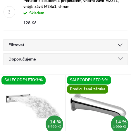
Perlátor s kloubem a přepínačem, vnitřní závit M22x1,
vnější závit M24x1, chrom
Skladem
128 Kč
Filtrovat
Ř
Doporučujeme
a
Nejlevnější
V
SALECODE:LETO:3:%
SALECODE:LETO:3:%
Nejdražší
z
Prodloužená záruka
ý
Nejprodávanější
e
p
Abecedně
n
i
–14 %
–14 %
5 790 Kč
1 990 Kč