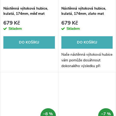
Nástěnná výtoková hubice,
Nástěnná výtoková hubice,
kulatá, 174mm, měď mat
kulatá, 174mm, zlato mat
679 Kč
679 Kč
Skladem
Skladem
DO KOŠÍKU
DO KOŠÍKU
Naše nástěnná výtoková hubice
vám pomůže dosáhnout
dokonalého výsledku při
instalaci vaší koupelnové
baterie. S kulatým tvarem a
délkou 174mm je tato hubice
ideálním doplňkem...
–8 %
–7 %