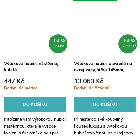
přesnou regulaci výtokového
proudu vody, díky...
–14 %
–14 %
520 Kč
15 190 Kč
Výtoková hubice nástěnná,
Výtoková hubice otevřená na
kulatá
okraj vany, šířka 145mm,
kaskáda, chrom
447 Kč
13 063 Kč
Dodání do měsíce
Dodání do 8 týdnů
DO KOŠÍKU
DO KOŠÍKU
Nabízíme vám výtokovou hubici
Přineste do své koupelny
nástěnnou, která je vysoce
kousek luxusu s výtokovou
kvalitní a funkční volbou pro
hubicí otevřenou na okraj vany.
váš domov či kancelář. Tato
Tato nádherná kaskádová