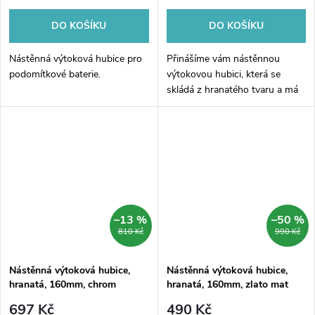
DO KOŠÍKU
DO KOŠÍKU
Nástěnná výtoková hubice pro
Přinášíme vám nástěnnou
podomítkové baterie.
výtokovou hubici, která se
skládá z hranatého tvaru a má
délku 160mm. Tato černá
matová hubice je ideální volbou
pro vaši koupelnu či kuchyň,
díky svému...
–13 %
–50 %
810 Kč
990 Kč
Nástěnná výtoková hubice,
Nástěnná výtoková hubice,
hranatá, 160mm, chrom
hranatá, 160mm, zlato mat
697 Kč
490 Kč