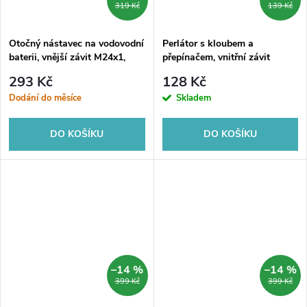
319 Kč
139 Kč
Otočný nástavec na vodovodní
Perlátor s kloubem a
baterii, vnější závit M24x1,
přepínačem, vnitřní závit
vnitřní závit M22x1, chrom
M22x1, vnější závit M24x1,
293 Kč
128 Kč
chrom
Dodání do měsíce
Skladem
DO KOŠÍKU
DO KOŠÍKU
–14 %
–14 %
399 Kč
399 Kč