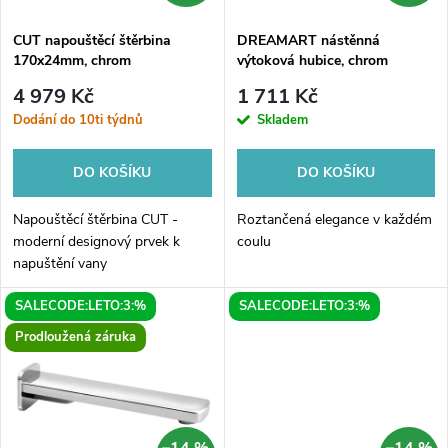
í
s
p
CUT napouštěcí štěrbina
DREAMART nástěnná
170x24mm, chrom
výtoková hubice, chrom
p
r
4 979 Kč
1 711 Kč
r
Dodání do 10ti týdnů
Skladem
o
o
DO KOŠÍKU
DO KOŠÍKU
d
d
Napouštěcí štěrbina CUT -
Roztančená elegance v každém
u
moderní designový prvek k
coulu
napuštění vany
u
k
SALECODE:LETO:3:%
SALECODE:LETO:3:%
k
Prodloužená záruka
t
t
ů
ů