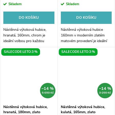
Skladem
Skladem
DO KOŠÍKU
DO KOŠÍKU
Nástěnná výtoková hubice,
Nástěnná výtoková hubice
hranatá, 160mm, chrom je
160mm v moderním zlatém
ideální volbou pro každou
matovém provedení je ideální
moderní koupelnu. Tato
volbou pro vaši koupelnu.
SALECODE:LETO:3:%
SALECODE:LETO:3:%
elegantní a praktická hubice je
Svému interiéru dodá luxusní
vyrobena z kvalitního chromu,
vzhled a zároveň vám poskytne
který zajišťuje...
praktické...
–14 %
–14 %
5 090 Kč
3 290 Kč
Nástěnná výtoková hubice,
Nástěnná výtoková hubice,
hranatá, 180mm, zlato
kulatá, 165mm, zlato