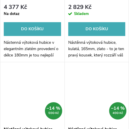
4 377 Kč
2 829 Kč
Na dotaz
Skladem
DO KOŠÍKU
DO KOŠÍKU
Nástenná výtoková hubice v
Nástěnná výtoková hubice,
elegantním zlatém provedení o
kulatá, 165mm, zlato - to je ten
délce 180mm je tou nejlepší
pravý kousek, který rozzáří váš
volbou pro vaši koupelnu. Její
dům. Tato výtoková hubice není
moderní hranatý design dodá
jenom praktická a efektivní, ale
vašemu koupelnovému
také velmi stylová....
interiéru...
–14 %
–14 %
590 Kč
490 Kč