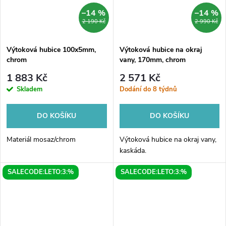
–14 %
–14 %
2 190 Kč
2 990 Kč
Výtoková hubice 100x5mm,
Výtoková hubice na okraj
chrom
vany, 170mm, chrom
1 883 Kč
2 571 Kč
Skladem
Dodání do 8 týdnů
DO KOŠÍKU
DO KOŠÍKU
Materiál mosaz/chrom
Výtoková hubice na okraj vany,
kaskáda.
SALECODE:LETO:3:%
SALECODE:LETO:3:%