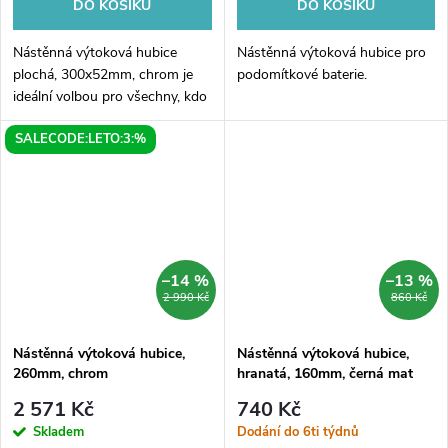
DO KOŠÍKU
DO KOŠÍKU
Nástěnná výtoková hubice
Nástěnná výtoková hubice pro
plochá, 300x52mm, chrom je
podomítkové baterie.
ideální volbou pro všechny, kdo
hledají praktické a elegantní
SALECODE:LETO:3:%
řešení pro svůj koupelnový
interiér. Tato hubice vyniká
svou...
–14 %
–13 %
2 990 Kč
860 Kč
Nástěnná výtoková hubice,
Nástěnná výtoková hubice,
260mm, chrom
hranatá, 160mm, černá mat
2 571 Kč
740 Kč
Skladem
Dodání do 6ti týdnů