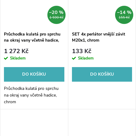
–20 %
–14 %
1 590 Kč
155 Kč
Průchodka kulatá pro sprchu
SET 4x perlátor vnější závit
na okraj vany včetně hadice,
M20x1, chrom
chrom
1 272 Kč
133 Kč
Skladem
Skladem
DO KOŠÍKU
DO KOŠÍKU
Průchodka kulatá pro sprchu
na okraj vany včetně hadice,
chrom