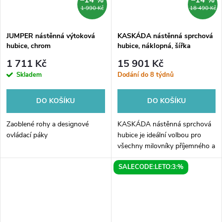
–14 %
–14 %
1 990 Kč
18 490 Kč
JUMPER nástěnná výtoková
KASKÁDA nástěnná sprchová
hubice, chrom
hubice, náklopná, šířka
153mm, chrom
1 711 Kč
15 901 Kč
Skladem
Dodání do 8 týdnů
DO KOŠÍKU
DO KOŠÍKU
Zaoblené rohy a designové
KASKÁDA nástěnná sprchová
ovládací páky
hubice je ideální volbou pro
všechny milovníky příjemného a
relaxačního sprchování. Díky
SALECODE:LETO:3:%
svému nádhernému
chromovému designu se skvěle
hodí do každé...