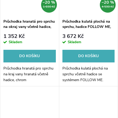
–20 %
–20 %
1 690 Kč
4 590 Kč
Průchodka hranatá pro sprchu
Průchodka kulatá plochá na
na okraj vany včetně hadice,
sprchu, hadice FOLLOW ME,
chrom
chrom
1 352 Kč
3 672 Kč
Skladem
Skladem
DO KOŠÍKU
DO KOŠÍKU
Průchodka hranatá pro sprchu
Průchodka kulatá plochá na
na kraj vany hranatá včetně
sprchu včetně hadice se
hadice, chrom
systémem FOLLOW ME.