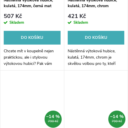
Nástěnná výtoková hubice,
Nástěnná výtoková hubice,
kulatá, 174mm, černá mat
kulatá, 174mm, chrom
507 Kč
421 Kč
Skladem
Skladem
DO KOŠÍKU
DO KOŠÍKU
Chcete mít v koupelně nejen
Nástěnná výtoková hubice,
praktickou, ale i stylovou
kulatá, 174mm, chrom je
výtokovou hubici? Pak vám
skvělou volbou pro ty, kteří
představujeme naši novinku -
chtějí modernizovat svou
nástěnnou výtokovou hubici v
koupelnu a přinést do ní
černé matné barvě! Její kulatý
šikovný a elegantní prvek. Díky
design...
svému kulatému...
–14 %
–14 %
790 Kč
790 Kč