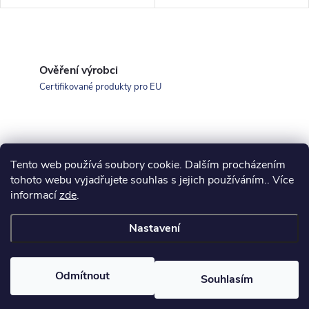
O
v
Ověření výrobci
Certifikované produkty pro EU
l
á
d
Tento web používá soubory cookie. Dalším procházením
Z
a
koupelny-sanita.cz
kupelne-online.sk
tohoto webu vyjadřujete souhlas s jejich používáním.. Více
informací
zde
.
á
c
Nastavení
í
p
p
Copyright 2026
eshopsanita.cz
. Všechna práva vyhrazena.
a
Odmítnout
Souhlasím
r
Vytvořil Shoptet