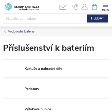
Přejít
NÁKUPNÍ
KOŠÍK
na
obsah
HLEDAT
Vodovodní baterie
Příslušenství k bateriím
Kartuše a náhradní díly
Perlátory
Výtokové hubice