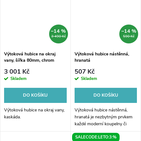
luxusu. Navíc díky své...
moderním...
–14 %
–14 %
3 490 Kč
590 Kč
Výtoková hubice na okraj
Výtoková hubice nástěnná,
vany, šířka 80mm, chrom
hranatá
3 001 Kč
507 Kč
Skladem
Skladem
DO KOŠÍKU
DO KOŠÍKU
Výtoková hubice na okraj vany,
Výtoková hubice nástěnná,
kaskáda.
hranatá je nezbytným prvkem
každé moderní koupelny či
kuchyně. Tato elegantní a
SALECODE:LETO:3:%
praktická hubice umožňuje