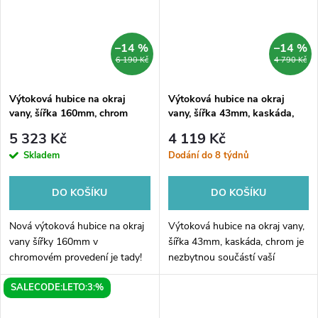
–14 %
–14 %
6 190 Kč
4 790 Kč
Výtoková hubice na okraj
Výtoková hubice na okraj
vany, šířka 160mm, chrom
vany, šířka 43mm, kaskáda,
chrom
5 323 Kč
4 119 Kč
Skladem
Dodání do 8 týdnů
DO KOŠÍKU
DO KOŠÍKU
Nová výtoková hubice na okraj
Výtoková hubice na okraj vany,
vany šířky 160mm v
šířka 43mm, kaskáda, chrom je
chromovém provedení je tady!
nezbytnou součástí vaší
Tento moderní designový
koupelny pro dokonalé a
SALECODE:LETO:3:%
kousek dodá vaší vaně ten
stylové vyústění vody z vany.
správný dotek elegance a
Tato elegantní hubice s