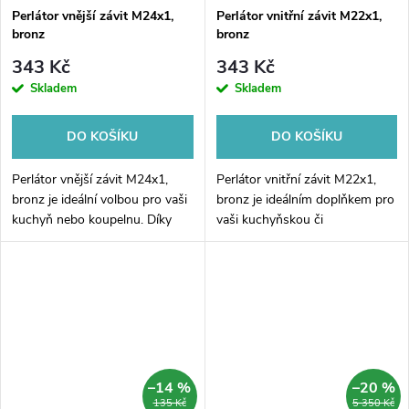
Perlátor vnější závit M24x1,
Perlátor vnitřní závit M22x1,
bronz
bronz
343 Kč
343 Kč
Skladem
Skladem
DO KOŠÍKU
DO KOŠÍKU
Perlátor vnější závit M24x1,
Perlátor vnitřní závit M22x1,
bronz je ideální volbou pro vaši
bronz je ideálním doplňkem pro
kuchyň nebo koupelnu. Díky
vaši kuchyňskou či
svému unikátnímu designu a
koupelnovou baterii. Jeho
prvotřídním materiálům, které
elegantní design a kvalitní
zaručují trvanlivost a...
provedení z bronzu jej dělají
neodolatelným...
–14 %
–20 %
135 Kč
5 350 Kč