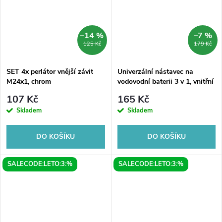
–14 %
–7 %
125 Kč
179 Kč
SET 4x perlátor vnější závit
Univerzální nástavec na
M24x1, chrom
vodovodní baterii 3 v 1, vnitřní
závit M22x1, ABS/chrom
107 Kč
165 Kč
Skladem
Skladem
DO KOŠÍKU
DO KOŠÍKU
SALECODE:LETO:3:%
SALECODE:LETO:3:%