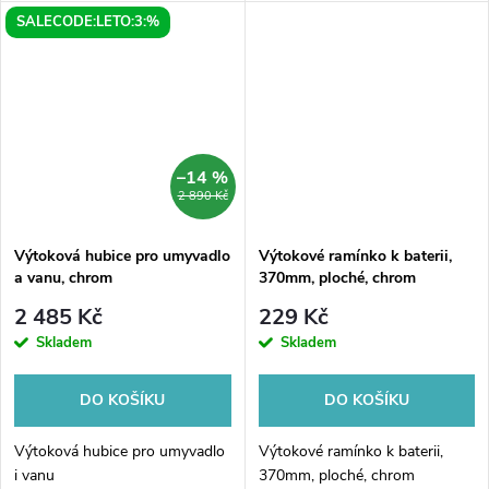
SALECODE:LETO:3:%
kulatá hubice je navržena pro
hubice v kombinaci se šířkou
snadnou instalaci na stěnu a...
145mm vás okouzlí nejen svým
elegantním...
–14 %
2 890 Kč
Výtoková hubice pro umyvadlo
Výtokové ramínko k baterii,
a vanu, chrom
370mm, ploché, chrom
2 485 Kč
229 Kč
Skladem
Skladem
DO KOŠÍKU
DO KOŠÍKU
Výtoková hubice pro umyvadlo
Výtokové ramínko k baterii,
i vanu
370mm, ploché, chrom