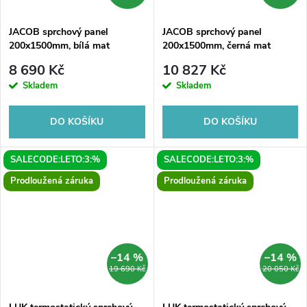
ů
ů
JACOB sprchový panel
JACOB sprchový panel
200x1500mm, bílá mat
200x1500mm, černá mat
8 690 Kč
10 827 Kč
Skladem
Skladem
DO KOŠÍKU
DO KOŠÍKU
SALECODE:LETO:3:%
SALECODE:LETO:3:%
Prodloužená záruka
Prodloužená záruka
–14 %
–14 %
19 690 Kč
20 050 Kč