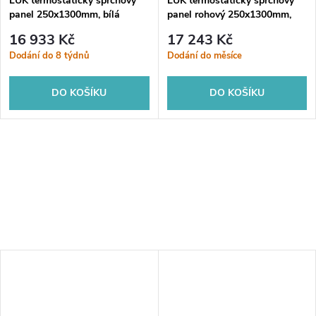
LUK termostatický sprchový
LUK termostatický sprchový
panel 250x1300mm, bílá
panel rohový 250x1300mm,
bílá
16 933 Kč
17 243 Kč
Dodání do 8 týdnů
Dodání do měsíce
DO KOŠÍKU
DO KOŠÍKU