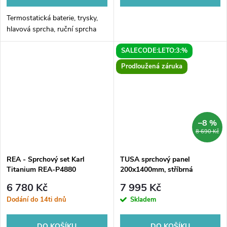
Termostatická baterie, trysky,
hlavová sprcha, ruční sprcha
SALECODE:LETO:3:%
Prodloužená záruka
–8 %
8 690 Kč
REA - Sprchový set Karl
TUSA sprchový panel
Titanium REA-P4880
200x1400mm, stříbrná
6 780 Kč
7 995 Kč
Dodání do 14ti dnů
Skladem
DO KOŠÍKU
DO KOŠÍKU