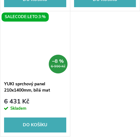
SALECODE:LETO:3:%
–8 %
6 990 Kč
YUKI sprchový panel
210x1400mm, bílá mat
6 431 Kč
Skladem
DO KOŠÍKU