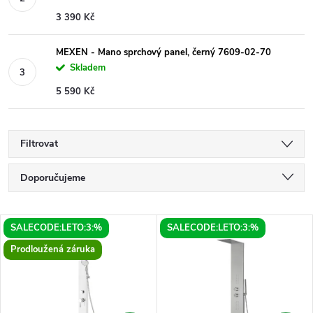
3 390 Kč
MEXEN - Mano sprchový panel, černý 7609-02-70
Skladem
5 590 Kč
Filtrovat
Ř
Doporučujeme
a
Nejlevnější
V
SALECODE:LETO:3:%
SALECODE:LETO:3:%
Nejdražší
z
Prodloužená záruka
ý
Nejprodávanější
e
p
Abecedně