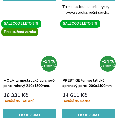
Termostatická baterie, trysky,
hlavová sprcha, ruční sprcha
SALECODE:LETO:3:%
SALECODE:LETO:3:%
Prodloužená záruka
–14 %
–14 %
18 990 Kč
16 990 Kč
MOLA termostatický sprchový
PRESTIGE termostatický
panel rohový 210x1300mm,
sprchový panel 200x1400mm,
bílá
nerez mat
16 331 Kč
14 611 Kč
Dodání do 14ti dnů
Dodání do měsíce
DO KOŠÍKU
DO KOŠÍKU