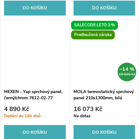
DO KOŠÍKU
DO KOŠÍKU
SALECODE:LETO:3:%
Prodloužená záruka
–14 %
18 690 Kč
MEXEN - Yap sprchový panel,
MOLA termostatický sprchový
černý/chrom 7612-02-77
panel 210x1300mm, bílá
4 890 Kč
16 073 Kč
Dodání do 14ti dnů
Na dotaz
DO KOŠÍKU
DO KOŠÍKU