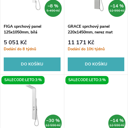
n
i
–8 %
–14 %
5 490 Kč
12 990 Kč
í
s
p
FIGA sprchový panel
GRACE sprchový panel
125x1050mm, bílá
220x1450mm, nerez mat
p
r
5 051 Kč
11 171 Kč
r
Dodání do 8 týdnů
Dodání do 10ti týdnů
o
o
DO KOŠÍKU
DO KOŠÍKU
d
d
SALECODE:LETO:3:%
SALECODE:LETO:3:%
u
u
k
k
t
t
–30 %
–14 %
12 590 Kč
12 590 Kč