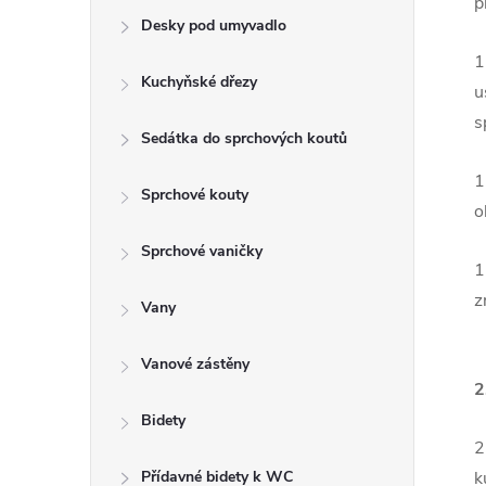
p
e
Desky pod umyvadlo
1
l
Kuchyňské dřezy
u
s
Sedátka do sprchových koutů
1
Sprchové kouty
o
Sprchové vaničky
1
z
Vany
Vanové zástěny
2
Bidety
2
Přídavné bidety k WC
k