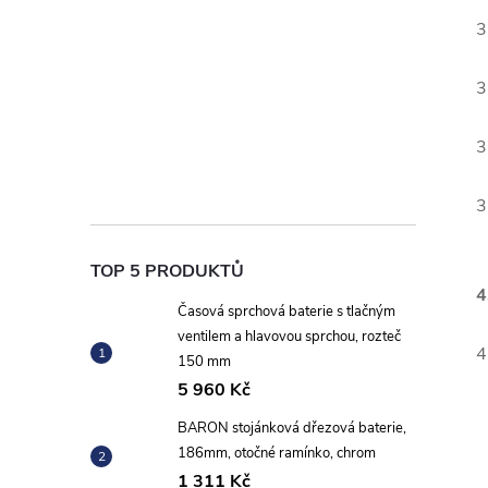
3
3
3
3
TOP 5 PRODUKTŮ
4
Časová sprchová baterie s tlačným
ventilem a hlavovou sprchou, rozteč
4
150 mm
5 960 Kč
BARON stojánková dřezová baterie,
186mm, otočné ramínko, chrom
1 311 Kč