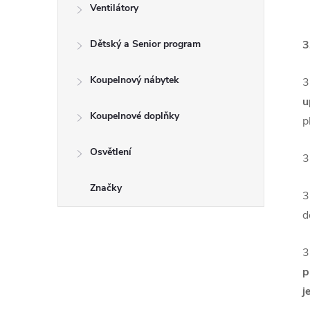
Ventilátory
Dětský a Senior program
3
Koupelnový nábytek
3
u
Koupelnové doplňky
p
Osvětlení
3
Značky
3
d
3
p
j