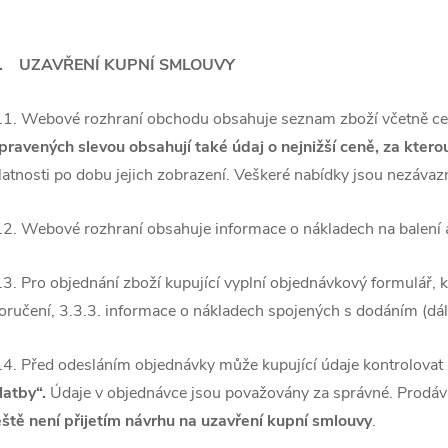
. UZAVŘENÍ KUPNÍ SMLOUVY
.1. Webové rozhraní obchodu obsahuje seznam zboží včetně cen
pravených slevou obsahují také údaj o nejnižší ceně, za kter
latnosti po dobu jejich zobrazení. Veškeré nabídky jsou nezávaz
.2. Webové rozhraní obsahuje informace o nákladech na balení a
.3. Pro objednání zboží kupující vyplní objednávkový formulář, 
oručení, 3.3.3. informace o nákladech spojených s dodáním (dál
.4. Před odesláním objednávky může kupující údaje kontrolovat
latby“.
Údaje v objednávce jsou považovány za správné. Prodáva
eště není přijetím návrhu na uzavření kupní smlouvy
.