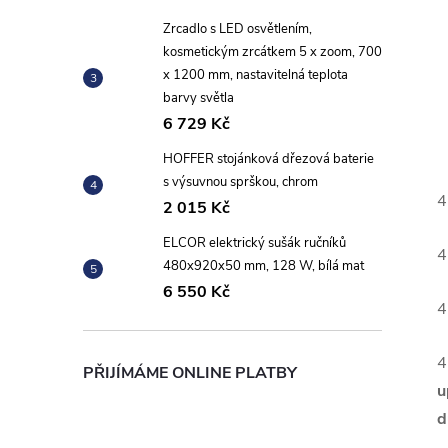
Zrcadlo s LED osvětlením,
kosmetickým zrcátkem 5 x zoom, 700
x 1200 mm, nastavitelná teplota
barvy světla
6 729 Kč
HOFFER stojánková dřezová baterie
s výsuvnou sprškou, chrom
4
2 015 Kč
ELCOR elektrický sušák ručníků
4
480x920x50 mm, 128 W, bílá mat
6 550 Kč
4
4
PŘIJÍMÁME ONLINE PLATBY
u
d