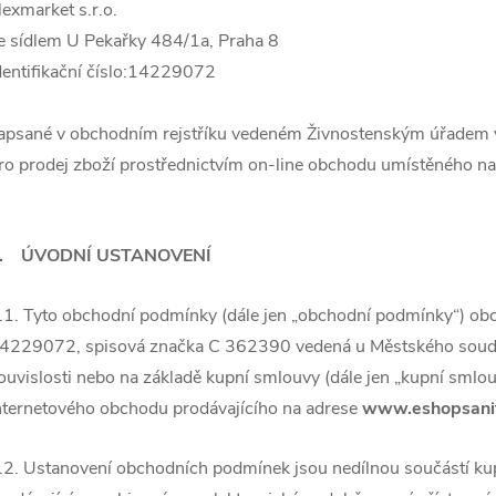
lexmarket s.r.o.
e sídlem U Pekařky 484/1a, Pra
ha 8
dentifikační číslo:14229072
apsané v obchodním rejstříku vedeném
Živnostenským úřadem 
ro prodej zboží prostřednictvím on-line obchodu umístěného na
. ÚVODNÍ USTANOVENÍ
.1. Tyto obchodní podmínky (dále jen „obchodní podmínky“) ob
4229072, spisová značka C 362390 vedená u Městského soudu v 
ouvislosti nebo na základě kupní smlouvy (dále jen „kupní smlou
nternetového obchodu prodávající
ho na adrese
www.eshopsanit
.2. Ustanovení obchodních podmínek jsou nedílnou součástí ku