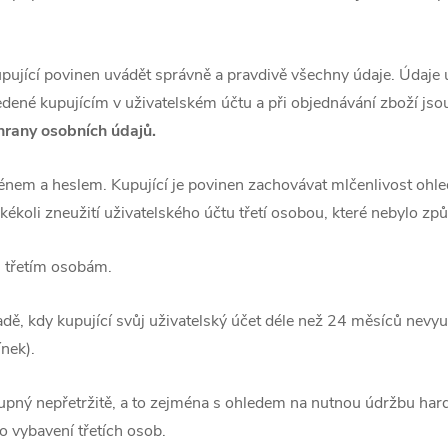
upující povinen uvádět správně a pra
vdivě všechny údaje. Údaje 
ed
ené kupujícím v uživatelském účtu a při objednávání zboží js
hrany osobních údajů.
énem a heslem. Kupující je povinen zachovávat mlčenlivost ohle
kékoli zneužití uživatelského účtu třetí osobou, které nebylo z
u třetím osobám.
adě, kdy kupující svůj uživatelský účet déle než 2
4 měsíců nevyuž
nek).
tupný nepřetržitě, a to zejména s ohledem na nutnou údržbu ha
 vybavení třetíc
h osob.