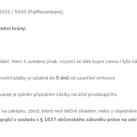
555 / 5500 (Raiffeisenbank);
tební brány;
odání. Není-li uvedeno jinak, rozumí se dále kupní cenou i tyto ná
vostní platby je splatná do
5 dnů
od uzavření smlouvy.
ávazek je splněn připsáním částky na účet prodávajícího.
na zakázku, zboží, které není běžně skladem, nebo u objednáve
upující v souladu s § 1837 občanského zákoníku právo na od