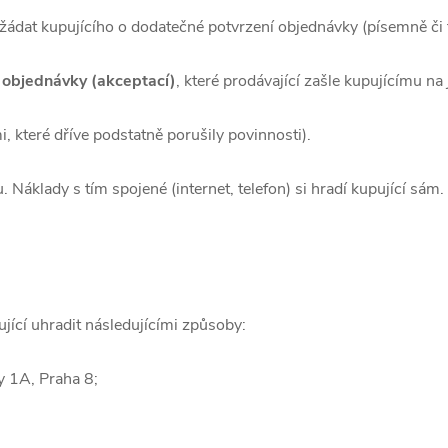
ožádat kupujícího o dodatečné potvrzení objednávky (písemně či t
í objednávky (akceptací)
, které prodávající zašle kupujícímu n
, které dříve podstatně porušily povinnosti).
Náklady s tím spojené (internet, telefon) si hradí kupující sám.
ící uhradit následujícími způsoby:
y 1A, Praha 8;