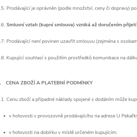
.5. Prodávající je oprávněn (podle množství, ceny či dopravy) p
.6.
Smluvní vztah (kupní smlouva) vzniká až doručením přijet
.7. Prodávající není povinen uzavřít smlouvu (zejména s osobami
.8. Kupující souhlasí s použitím prostředků komunikace na dálku. 
. CENA ZBOŽÍ A PLATEBNÍ PODMÍNKY
.1. Cenu zboží a případné náklady spojené s dodáním může kupuj
v hotovosti v provozovně prodávajícího na adrese U Pekařk
v hotovosti na dobírku v místě určeném kupujícím;