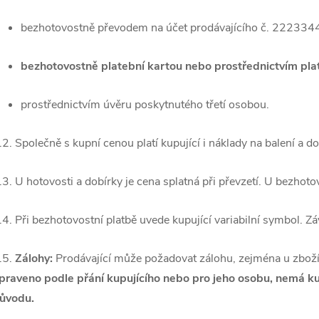
bezhotovostně převodem na účet prodávajícího č. 2223344
bezhotovostně platební kartou nebo prostřednictvím pla
prostřednictvím úvěru poskytnutého třetí osobou.
.2. Společně s kupní cenou platí kupující i náklady na balení a d
.3. U hotovosti a dobírky je cena splatná při převzetí. U bezhoto
.4. Při bezhotovostní platbě uvede kupující variabilní symbol. Z
.5.
Zálohy:
Prodávající může požadovat zálohu, zejména u zboží 
praveno podle přání kupujícího nebo pro jeho osobu, nemá k
ůvodu.