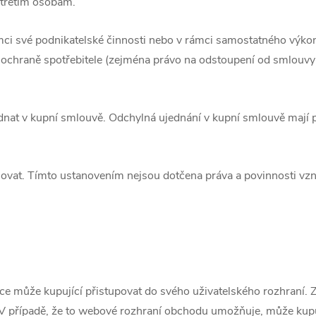
 třetím osobám.
ámci své podnikatelské činnosti nebo v rámci samostatného výkon
 ochraně spotřebitele (zejména právo na odstoupení od smlouv
nat v kupní smlouvě. Odchylná ujednání v kupní smlouvě mají
ovat. Tímto ustanovením nejsou dotčena práva a povinnosti vzn
e může kupující přistupovat do svého uživatelského rozhraní. 
). V případě, že to webové rozhraní obchodu umožň
uje, mů
že kup