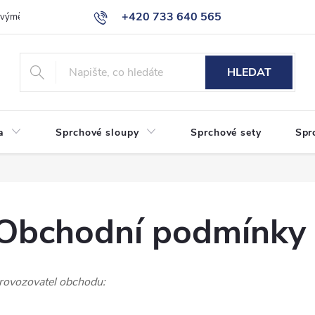
+420 733 640 565
a výměna zboží
Reklamace
Obchodní podmínky
Podmínky ochr
info@eshop-sanita.cz
HLEDAT
a
Sprchové sloupy
Sprchové sety
Spr
Obchodní podmínky
rovozovatel obchodu: