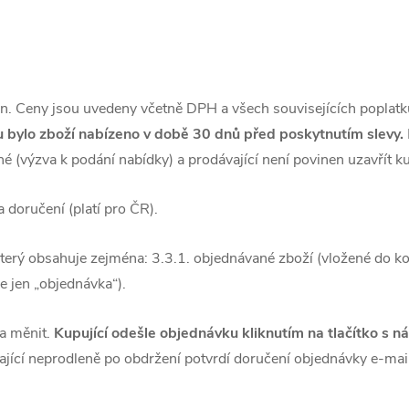
. Ceny jsou uvedeny včetně DPH a všech souvisejících poplat
ou bylo zboží nabízeno v době 30 dnů před poskytnutím slevy.
né (výzva k podání nabídky) a prodávající není povinen uzavřít 
 doručení (platí pro ČR).
který obsahuje zejména: 3.3.1. objednávané zboží (vložené do ko
e jen „objednávka“).
 a měnit.
Kupující odešle objednávku kliknutím na tlačítko s n
jící neprodleně po obdržení potvrdí doručení objednávky e-ma