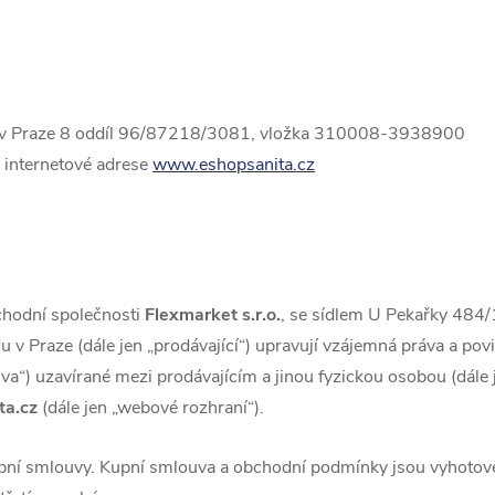
v Praze 8
oddíl
96/87218/3081
, vložka
310008-3938900
 internetové adrese
www.eshopsanita.cz
chodní společnosti
Flexmarket s.r.o.
, se sídlem U Pekařky 484/1a
Praze (dále jen „prodávající“) upravují
vzájemná práva a povi
va“) uzavírané mezi prodávajícím a jinou fyzickou osobou (dále 
a.cz
(dále jen „webové rozhraní“).
pní smlouvy. Kupní smlouva a obchodní podmínky jsou vyhotove