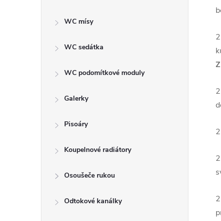
b
WC mísy
2
WC sedátka
k
Z
WC podomítkové moduly
2
Galerky
d
Pisoáry
2
Koupelnové radiátory
2
s
Osoušeče rukou
2
Odtokové kanálky
p