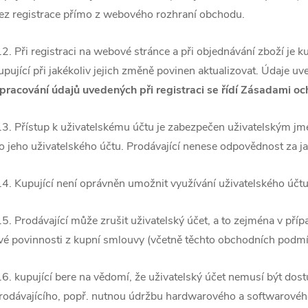
ez registrace přímo z webového rozhraní obchodu.
.2. P
ři registraci na webové stránce a při objednávání zboží je k
upující při jakékoliv jejich změně povinen aktualizovat. Údaje uv
pracování údajů uvedených při registraci se řídí Zásadami oc
.3.
Přístup k uživatelskému účtu je zabezpečen uživatelským jm
o jeho uživatelského účtu.
Prodávající nenese odpovědnost za ja
.4. Kupující není oprávněn umožnit využívání uživatelského účt
.5. Prodávající m
ůže zrušit uživatelský účet, a to zejména v příp
vé povinnosti z kupní smlouvy (včetně
těchto obchodních podmí
.6. kupující bere na vědomí, že uživatelský účet nemusí b
ýt dos
rodávajícího, popř. nutnou údržbu hardwarového a softwarového