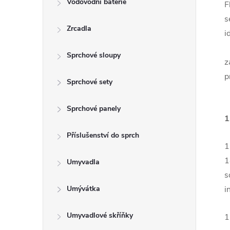
Vodovodní baterie
t
F
s
Zrcadla
r
i
a
Sprchové sloupy
z
p
n
Sprchové sety
n
Sprchové panely
1
í
Příslušenství do sprch
1
p
1
Umyvadla
s
a
Umývátka
i
n
Umyvadlové skříňky
1