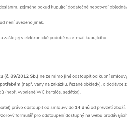
desláním, zejména pokud kupující dodatečně nepotvrdí objednávku
ud není uvedeno jinak.
a zašle jej v elektronické podobě na e-mail kupujícího.
u (č. 89/2012 Sb.)
nelze mimo jiné odstoupit od kupní smlouvy
 potřebám
(např. vany na zakázku, řezané obklady), o dodávce z
dů (např. vybalené WC kartáče, sedátka).
řebitel) právo odstoupit od smlouvy do
14 dnů
od převzetí zboží. 
 vzorový formulář pro odstoupení dostupný na webu prodávající