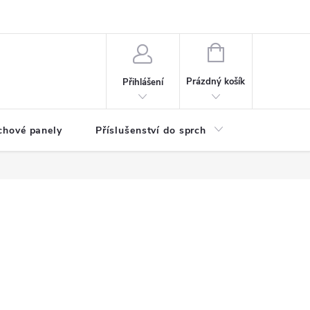
any osobních údajů
NÁKUPNÍ
KOŠÍK
Prázdný košík
Přihlášení
chové panely
Příslušenství do sprch
Umyvadla