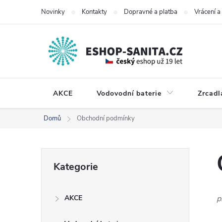
Přejít
Novinky
Kontakty
Dopravné a platba
Vrácení 
na
obsah
AKCE
Vodovodní baterie
Zrcadl
Domů
Obchodní podmínky
P
Přeskočit
Kategorie
kategorie
o
AKCE
p
s