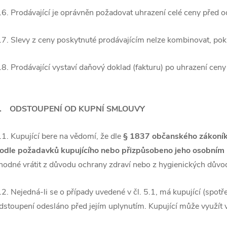
.6. Prodávající je oprávněn požadovat uhrazení celé ceny před o
.7. Slevy z ceny poskytnuté prodávajícím nelze kombinovat, pok
.8. Prodávající vystaví daňový doklad (fakturu) po uhrazení ceny 
. ODSTOUPENÍ OD KUPNÍ SMLOUVY
.1. Kupující bere na vědomí, že dle
§ 1837 občanského zákoník
odle požadavků kupujícího nebo přizpůsobeno jeho osobním
hodné vrátit z důvodu ochrany zdraví nebo z hygienických důvo
.2. Nejedná-li se o případy uvedené v čl. 5.1, má kupující (spot
dstoupení odesláno před jejím uplynutím. Kupující může využít