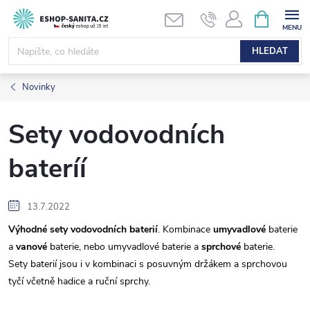
Přejít
NÁKUPNÍ
KOŠÍK
na
obsah
HLEDAT
Novinky
Sety vodovodních
bateríí
13.7.2022
Výhodné sety vodovodních baterií
. Kombinace
umyvadlové
baterie
a
vanové
baterie, nebo umyvadlové baterie a
sprchové
baterie.
Sety baterií jsou i v kombinaci s posuvným držákem a sprchovou
tyčí včetně hadice a ruční sprchy.