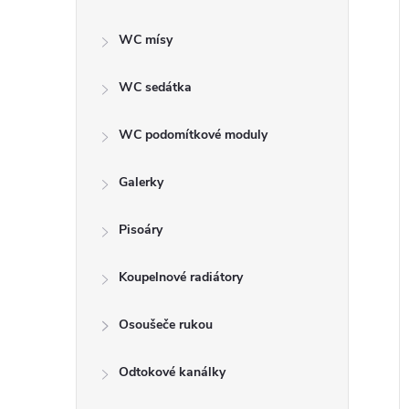
WC mísy
WC sedátka
í
WC podomítkové moduly
i
Galerky
Pisoáry
Koupelnové radiátory
Osoušeče rukou
Odtokové kanálky