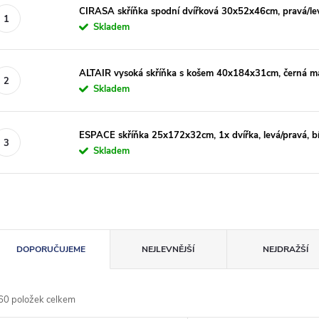
CIRASA skříňka spodní dvířková 30x52x46cm, pravá/le
Skladem
ALTAIR vysoká skříňka s košem 40x184x31cm, černá ma
Skladem
ESPACE skříňka 25x172x32cm, 1x dvířka, levá/pravá, bí
Skladem
Ř
DOPORUČUJEME
NEJLEVNĚJŠÍ
NEJDRAŽŠÍ
a
60
položek celkem
z