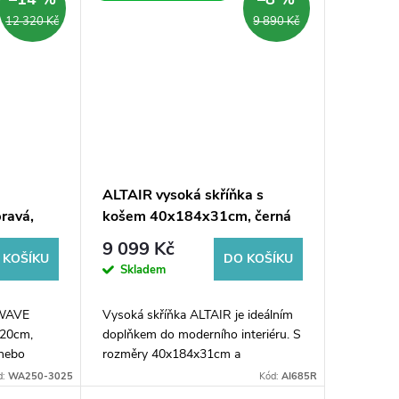
12 320 Kč
9 890 Kč
á
ALTAIR vysoká skříňka s
ravá,
košem 40x184x31cm, černá
mat, pravá
9 099 Kč
 KOŠÍKU
DO KOŠÍKU
Skladem
 WAVE
Vysoká skříňka ALTAIR je ideálním
x20cm,
doplňkem do moderního interiéru. S
 nebo
rozměry 40x184x31cm a
elegantním černým matným
d:
WA250-3025
Kód:
AI685R
bu cuneo.
provedením přináší do vašeho