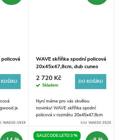
 policová
WAVE skříňka spodní policová
20x45x47,8cm, dub cuneo
2 720 Kč
 KOŠÍKU
DO KOŠÍKU
Skladem
icová
Nyní máme pro vás skvělou
ngwood je
novinku! WAVE skříňka spodní
policová v rozměru 20x45x47,8cm
aktický a
je ideální volbou pro ty, kteří hledají
d:
WA020-1919
Kód:
WA020-2525
ňka
praktický a stylový nábytek do
...
svého domova. Tato...
SALECODE:LETO:3:%
–14 %
–8 %