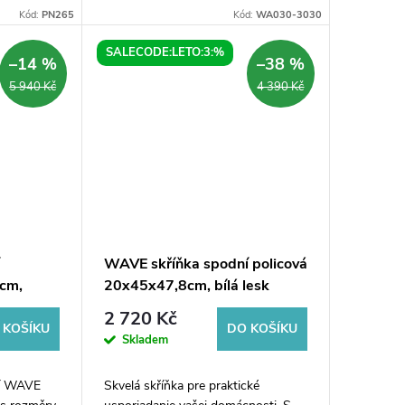
u 31cm
dvířky rozměru 30x45x47,8cm. Díky
Kód:
PN265
Kód:
WA030-3030
prostor.
svému elegantnímu designu v bílém
.
lesku...
SALECODE:LETO:3:%
–14 %
–38 %
5 940 Kč
4 390 Kč
í
WAVE skříňka spodní policová
8cm,
20x45x47,8cm, bílá lesk
cuneo
2 720 Kč
 KOŠÍKU
DO KOŠÍKU
Skladem
ní WAVE
Skvelá skříňka pre praktické