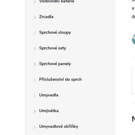
Vodovodní baterie
t
a
d
Zrcadla
r
a
Sprchové sloupy
n
Sprchové sety
n
Sprchové panely
í
Příslušenství do sprch
p
Umyvadla
a
Umývátka
n
Umyvadlové skříňky