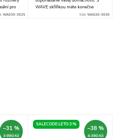
 s rozměry
usporiadanie vašej domácnosti. S
eální pro
WAVE skříňkou máte konečne
vým
možnosť mať všetky veci na jednom
d:
WA030-3025
Kód:
WA020-3030
 skvěle
mieste. Táto spodná policová
skříňka s rozmermi...
SALECODE:LETO:3:%
–31 %
–38 %
3 990 Kč
4 390 Kč