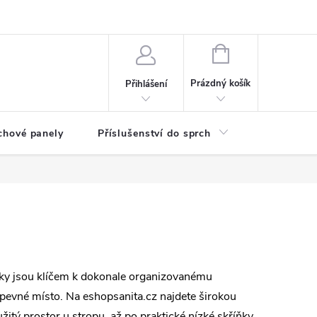
any osobních údajů
NÁKUPNÍ
KOŠÍK
Prázdný košík
Přihlášení
chové panely
Příslušenství do sprch
Umyvadla
ky jsou klíčem k dokonale organizovanému
é pevné místo. Na eshopsanita.cz najdete širokou
žitý prostor u stropu, až po praktické nízké skříňky