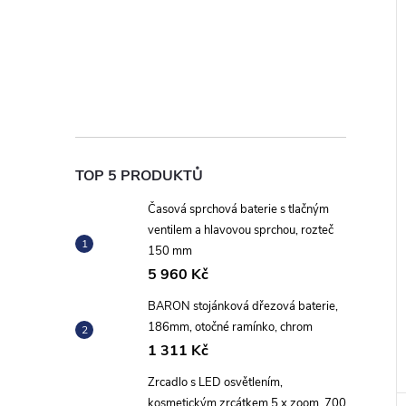
TOP 5 PRODUKTŮ
Časová sprchová baterie s tlačným
ventilem a hlavovou sprchou, rozteč
150 mm
5 960 Kč
BARON stojánková dřezová baterie,
186mm, otočné ramínko, chrom
1 311 Kč
Zrcadlo s LED osvětlením,
kosmetickým zrcátkem 5 x zoom, 700