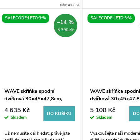
u
délkou 165cm a hloubko
Kód:
AI685L
t
nabízí dostatečný úložný 
k
Navíc zde máte možnost..
SALECODE:LETO:3:%
SALECODE:LETO:3:%
–14 %
ů
5 390 Kč
t
ů
WAVE skříňka spodní
WAVE skříňka spodn
dvířková 30x45x47,8cm,
dvířková 30x45x47,
pravá/levá, bílá/dub
pravá/levá, bílá/dub 
4 635 Kč
5 108 Kč
collingwood
DO KOŠÍKU
DO
Skladem
Skladem
Už nemusíte dál hledat, právě jste
Vyzkoušejte naši moder