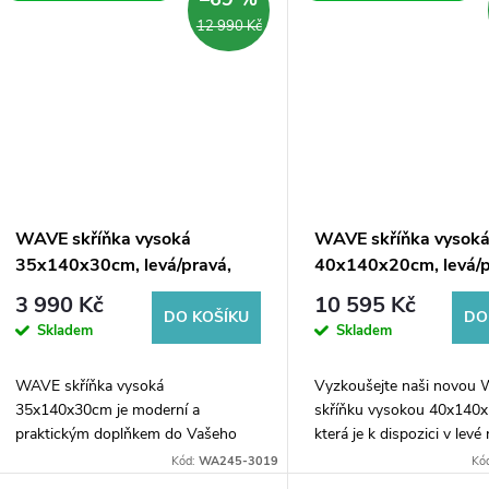
12 990 Kč
WAVE skříňka vysoká
WAVE skříňka vysok
35x140x30cm, levá/pravá,
40x140x20cm, levá/p
bílá/dub collingwood
bílá/dub cuneo
3 990 Kč
10 595 Kč
DO KOŠÍKU
DO
Skladem
Skladem
WAVE skříňka vysoká
Vyzkoušejte naši novou
35x140x30cm je moderní a
skříňku vysokou 40x140
praktickým doplňkem do Vašeho
která je k dispozici v levé
domova. Díky svému univerzálnímu
pravé verzi a v barevných
Kód:
WA245-3019
Kó
designu a různým kombinacím
provedeních bílého či du