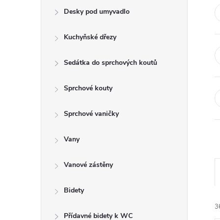
e
Desky pod umyvadlo
l
Kuchyňské dřezy
Sedátka do sprchových koutů
Sprchové kouty
Sprchové vaničky
Vany
Vanové zástěny
Bidety
3
Přídavné bidety k WC