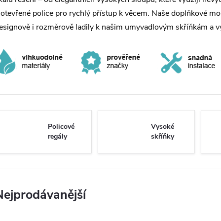
 otevřené police pro rychlý přístup k věcem. Naše doplňkové m
esignově i rozměrově ladily k našim umyvadlovým skříňkám a vytvo
Policové
Vysoké
regály
skříňky
Nejprodávanější