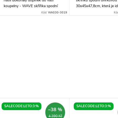
našli dokonalý doplněk do vaší
skříňku spodní dvířkovou
koupelny - WAVE skříňka spodní
30x45x47,8cm, která je id
dvířková v rozměru 30x45x47,8cm.
každou koupelnu. Díky s
Kód:
WA030-3019
Kó
Tato skříňka je vyrobena ve dvou
kompaktním rozměrům se
variantách, a...
vejde i do menšího...
SALECODE:LETO:3:%
SALECODE:LETO:3:%
–38 %
4 390 Kč