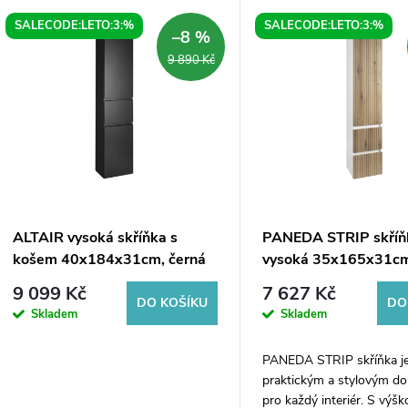
V
SALECODE:LETO:3:%
SALECODE:LETO:3:%
e
–8 %
ý
9 890 Kč
n
p
p
s
r
p
ALTAIR vysoká skříňka s
PANEDA STRIP skříň
o
košem 40x184x31cm, černá
vysoká 35x165x31c
r
mat, levá
levá/pravá, dub empo
9 099 Kč
7 627 Kč
d
DO KOŠÍKU
DO
Skladem
Skladem
o
u
PANEDA STRIP skříňka j
d
praktickým a stylovým d
k
pro každý interiér. S výš