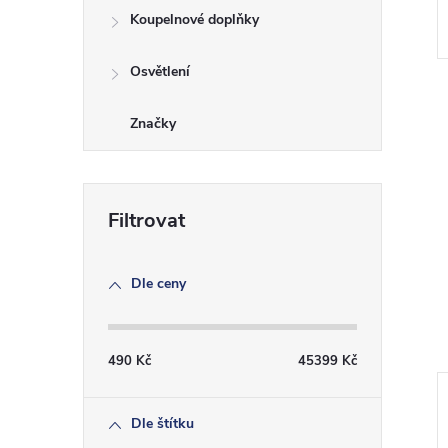
Koupelnové doplňky
Osvětlení
Značky
Dle ceny
490
Kč
45399
Kč
Dle štítku