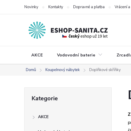
Přejít
Novinky
Kontakty
Dopravné a platba
Vrácení 
na
obsah
AKCE
Vodovodní baterie
Zrcadl
Domů
Koupelnový nábytek
Doplňkové skříňky
P
Přeskočit
Kategorie
kategorie
o
Z
AKCE
s
p
š