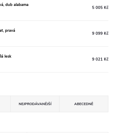
vá, dub alabama
5 005 Kč
t, pravá
9 099 Kč
lá lesk
9 021 Kč
NEJPRODÁVANĚJŠÍ
ABECEDNĚ