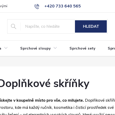
+420 733 640 565
a výměna zboží
Reklamace
Obchodní podmínky
Podmínky ochr
info@eshop-sanita.cz
HLEDAT
a
Sprchové sloupy
Sprchové sety
Spr
Doplňkové skříňky
ískejte v koupelně místo pro vše, co milujete.
Doplňkové skříň
rostoru, kde má každý ručník, kosmetika i čisticí prostředek sv
kálu řešení – od elegantních vysokých sloupů, které využijí nevyu