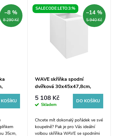
SALECODE:LETO:3:%
–8 %
–14 %
8 290 Kč
5 940 Kč
ka
WAVE skříňka spodní
m,
dvířková 30x45x47,8cm,
rio
pravá/levá, bílá lesk
5 108 Kč
 KOŠÍKU
DO KOŠÍKU
Skladem
e
Chcete mít dokonalý pořádek ve své
oplňkem
koupelně? Pak je pro Vás ideální
kou 35cm,
volbou skříňka WAVE se spodními