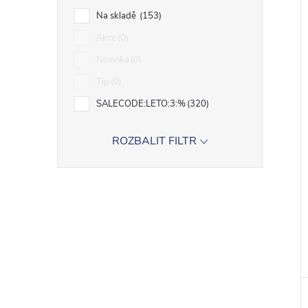
Na skladě
153
Akce
0
Novinka
0
Tip
0
SALECODE:LETO:3:%
320
ROZBALIT FILTR