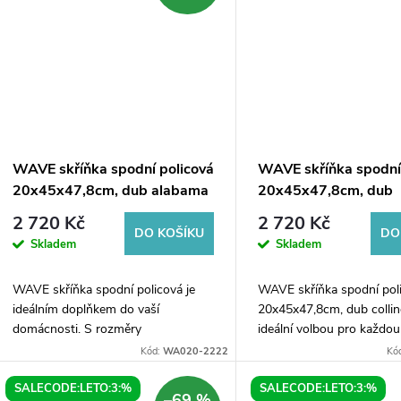
WAVE skříňka spodní policová
WAVE skříňka spodní
20x45x47,8cm, dub alabama
20x45x47,8cm, dub
collingwood
2 720 Kč
2 720 Kč
DO KOŠÍKU
DO
Skladem
Skladem
WAVE skříňka spodní policová je
WAVE skříňka spodní pol
ideálním doplňkem do vaší
20x45x47,8cm, dub colli
domácnosti. S rozměry
ideální volbou pro každou
20x45x47,8cm a v moderním
domácnost, která hledá pr
Kód:
WA020-2222
Kó
designu v dubu alabama se snadno
stylový kus nábytku. Skří
vejde do každého interiéru. Tato...
kombinuje moderní design
SALECODE:LETO:3:%
SALECODE:LETO:3:%
–69 %