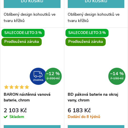
DO KOŠÍKU
DO KOŠÍKU
Oblíbený design kohoutků ve
Oblíbený design kohoutků ve
tvaru křížků
tvaru křížků
SALECODE:LETO:3:%
SALECODE:LETO:3:%
Prodloužená záruka
Prodloužená záruka
–12 %
–14 %
ZDARMA
2 390 Kč
7 190 Kč
ZDARMA
BARON nástěnná vanová
BD páková baterie na okraj
baterie, chrom
vany, chrom
2 103 Kč
6 183 Kč
Skladem
Dodání do 8 týdnů