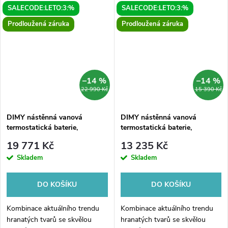
SALECODE:LETO:3:%
SALECODE:LETO:3:%
Prodloužená záruka
Prodloužená záruka
–14 %
–14 %
22 990 Kč
15 390 Kč
DIMY nástěnná vanová
DIMY nástěnná vanová
termostatická baterie,
termostatická baterie,
kaskáda, černá mat
kaskáda, chrom
19 771 Kč
13 235 Kč
Skladem
Skladem
DO KOŠÍKU
DO KOŠÍKU
Kombinace aktuálního trendu
Kombinace aktuálního trendu
hranatých tvarů se skvělou
hranatých tvarů se skvělou