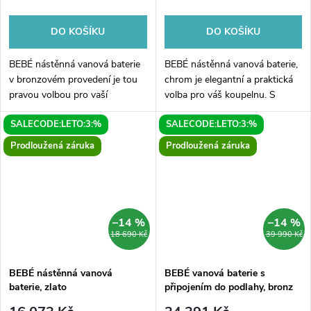
DO KOŠÍKU
DO KOŠÍKU
BEBÉ nástěnná vanová baterie
BEBÉ nástěnná vanová baterie,
v bronzovém provedení je tou
chrom je elegantní a praktická
pravou volbou pro vaší
volba pro váš koupelnu. S
koupelnu. S jejím moderním a
moderním designem a kvalitním
SALECODE:LETO:3:%
SALECODE:LETO:3:%
elegantním designem získá
chromovaným povrchem se
vaše koupelna luxusní vzhled.
stane nejen funkcionalitou, ale
Prodloužená záruka
Prodloužená záruka
Kromě...
i...
–14 %
–14 %
18 690 Kč
39 990 Kč
BEBÉ nástěnná vanová
BEBÉ vanová baterie s
baterie, zlato
připojením do podlahy, bronz