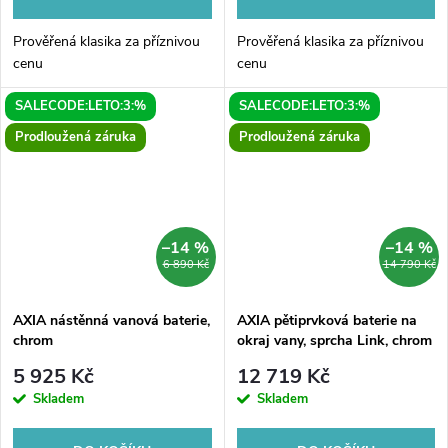
Prověřená klasika za příznivou
Prověřená klasika za příznivou
cenu
cenu
SALECODE:LETO:3:%
SALECODE:LETO:3:%
Prodloužená záruka
Prodloužená záruka
–14 %
–14 %
6 890 Kč
14 790 Kč
AXIA nástěnná vanová baterie,
AXIA pětiprvková baterie na
chrom
okraj vany, sprcha Link, chrom
5 925 Kč
12 719 Kč
Skladem
Skladem