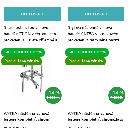
r
o
o
DO KOŠÍKU
DO KOŠÍKU
d
d
S termostatickou vanovou
Stylová nástěnná vanová
u
baterií ACTION v chromovém
baterie ANTEA v bronzovém
provedení si užijete příjemné a
provedení z retro série nabízí
u
bezpečné koupání. Díky
vintage design vhodný pro
k
SALECODE:LETO:3:%
SALECODE:LETO:3:%
termostatu se vždy snadno
klasické i elegantní koupelny.
k
nastaví optimální teplota vody,
Kompletní sada je vyrobena z
Prodloužená záruka
Prodloužená záruka
t
která...
odolného...
t
ů
ů
–14 %
–14 %
6 890 Kč
7 490 Kč
ANTEA nástěnná vanová
ANTEA nástěnná vanová
baterie kompletní, chrom
baterie kompletní, chrom/zlato