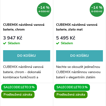
–14 %
–14 %
4 590 Kč
6 390 Kč
CUBEMIX nástěnná vanová
CUBEMIX nástěnná vanová
baterie, chrom
baterie, zlato mat
3 947 Kč
5 495 Kč
Skladem
Skladem
DO KOŠÍKU
DO KOŠÍKU
CUBEMIX nástěnná vanová
Nechte se okouzlit jedinečnou
baterie, chrom - dokonalá
CUBEMIX nástěnnou vanovou
kombinace funkčnosti a
baterií v elegantním zlatém
designu pro vaši koupelnu.Tato
matovém provedení! Tato
SALECODE:LETO:3:%
SALECODE:LETO:3:%
elegantní nástěnná vanová
luxusní baterie se stane
baterie v chromovém provedení
skvělým doplňkem vaší
Prodloužená záruka
Prodloužená záruka
je ideální volbou...
koupelny, který...