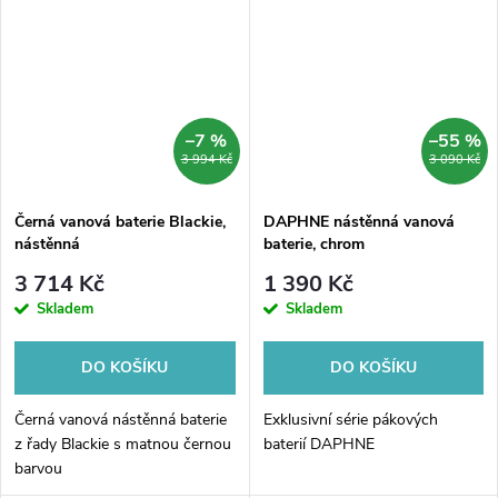
přidává do prostoru luxusní...
–7 %
–55 %
3 994 Kč
3 090 Kč
Černá vanová baterie Blackie,
DAPHNE nástěnná vanová
nástěnná
baterie, chrom
3 714 Kč
1 390 Kč
Skladem
Skladem
DO KOŠÍKU
DO KOŠÍKU
Černá vanová nástěnná baterie
Exklusivní série pákových
z řady Blackie s matnou černou
baterií DAPHNE
barvou