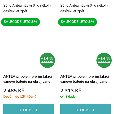
Série Antea nás vrátí o několik
Série Antea nás vrátí o několik
desítek let zpět...
desítek let zpět...
SALECODE:LETO:3:%
SALECODE:LETO:3:%
–14 %
–14 %
2 890 Kč
2 690 Kč
ANTEA připojení pro instalaci
ANTEA připojení pro instalaci
vanové baterie na okraj vany
vanové baterie na okraj vany
(pár), bronz
(pár), chrom
2 485 Kč
2 313 Kč
Dodání do 12ti týdnů
Skladem
DO KOŠÍKU
DO KOŠÍKU