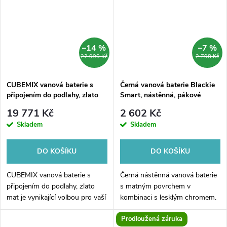
–14 %
–7 %
22 990 Kč
2 798 Kč
CUBEMIX vanová baterie s
Černá vanová baterie Blackie
připojením do podlahy, zlato
Smart, nástěnná, pákové
mat
ovládání, matná černá / chrom
19 771 Kč
2 602 Kč
Skladem
Skladem
DO KOŠÍKU
DO KOŠÍKU
CUBEMIX vanová baterie s
Černá nástěnná vanová baterie
připojením do podlahy, zlato
s matným povrchem v
mat je vynikající volbou pro vaší
kombinaci s lesklým chromem.
koupelnu. Tato moderní baterie
Standardní rozteč 150 mm.
Prodloužená záruka
v elegantní zlaté matové barvě