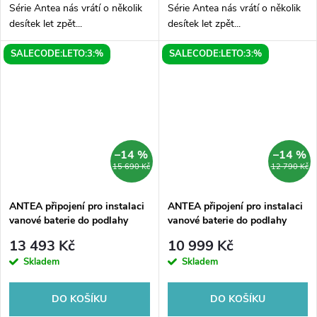
Série Antea nás vrátí o několik
Série Antea nás vrátí o několik
desítek let zpět...
desítek let zpět...
SALECODE:LETO:3:%
SALECODE:LETO:3:%
–14 %
–14 %
15 690 Kč
12 790 Kč
ANTEA připojení pro instalaci
ANTEA připojení pro instalaci
vanové baterie do podlahy
vanové baterie do podlahy
(pár), bronz
(pár), chrom
13 493 Kč
10 999 Kč
Skladem
Skladem
DO KOŠÍKU
DO KOŠÍKU