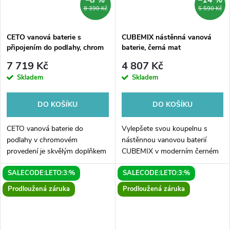
–8 %
–14 %
8 390 Kč
5 590 Kč
CETO vanová baterie s
CUBEMIX nástěnná vanová
připojením do podlahy, chrom
baterie, černá mat
7 719 Kč
4 807 Kč
Skladem
Skladem
DO KOŠÍKU
DO KOŠÍKU
CETO vanová baterie do
Vylepšete svou koupelnu s
podlahy v chromovém
nástěnnou vanovou baterií
provedení je skvělým doplňkem
CUBEMIX v moderním černém
pro vaši koupelnu. Tato
matném provedení! Tato
SALECODE:LETO:3:%
SALECODE:LETO:3:%
elegantní baterie s moderním
elegatní baterie je vyrobena z
designem je vyrobena z
kvalitních materiálů a nabízí
Prodloužená záruka
Prodloužená záruka
kvalitního chromu, který...
vám jednoduché...