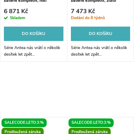
baterie kompletní, nikl
baterie kompletní, zlato
6 871 Kč
7 473 Kč
Skladem
Dodání do 8 týdnů
DO KOŠÍKU
DO KOŠÍKU
Série Antea nás vrátí o několik
Série Antea nás vrátí o několik
desítek let zpět...
desítek let zpět...
SALECODE:LETO:3:%
SALECODE:LETO:3:%
Prodloužená záruka
Prodloužená záruka