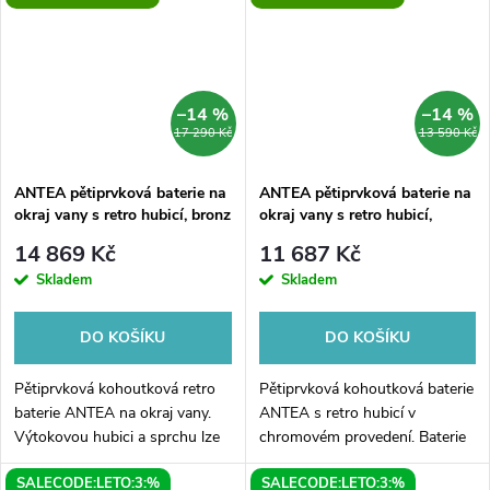
–14 %
–14 %
17 290 Kč
13 590 Kč
ANTEA pětiprvková baterie na
ANTEA pětiprvková baterie na
okraj vany s retro hubicí, bronz
okraj vany s retro hubicí,
chrom
14 869 Kč
11 687 Kč
Skladem
Skladem
DO KOŠÍKU
DO KOŠÍKU
Pětiprvková kohoutková retro
Pětiprvková kohoutková baterie
baterie ANTEA na okraj vany.
ANTEA s retro hubicí v
Výtokovou hubici a sprchu lze
chromovém provedení. Baterie
instalovat společně nebo
můžete kombinovat s
SALECODE:LETO:3:%
SALECODE:LETO:3:%
samostatně kamkoliv na okraj
napouštěním výtokovou hubicí,