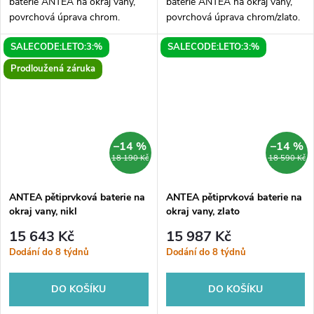
baterie ANTEA na okraj vany,
baterie ANTEA na okraj vany,
povrchová úprava chrom.
povrchová úprava chrom/zlato.
Baterii, výtokovou hubici a
Balení obsahuje ruční sprchu,
SALECODE:LETO:3:%
SALECODE:LETO:3:%
sprchu lze instalovat společně
hadici a výtokovou hubici.
nebo samostatně kamkoliv na
Prodloužená záruka
okraj...
–14 %
–14 %
18 190 Kč
18 590 Kč
ANTEA pětiprvková baterie na
ANTEA pětiprvková baterie na
okraj vany, nikl
okraj vany, zlato
15 643 Kč
15 987 Kč
Dodání do 8 týdnů
Dodání do 8 týdnů
DO KOŠÍKU
DO KOŠÍKU