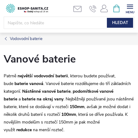
Přejít
NÁKUPNÍ
KOŠÍK
na
obsah
HLEDAT
Vodovodní baterie
Vanové baterie
Patrně
největší vodovodní baterii
, kterou budete používat,
bude
baterie vanová
. Vanové baterie rozdělujeme do tří základních
kategorií.
Nástěnné vanové baterie
,
podomítkové vanové
baterie
a
baterie na okraj vany
. Nejběžněji používané jsou nástěnné
baterie, které se dodávají v rozteči
150mm
, avšak je možné dodat i
několik druhů baterií s roztečí
100mm
, která se dříve používala. K
novějším modelům s roztečí 150mm je pak možné
využít
redukce
na menší rozteč.