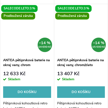
výtokovou hubici a sprchu lze
SALECODE:LETO:3:%
SALECODE:LETO:3:%
instalovat společně nebo
samostatně kamkoliv na okraj
Prodloužená záruka
Prodloužená záruka
vany...
–14 %
–14 %
14 690 Kč
15 590 Kč
ANTEA pětiprvková baterie na
ANTEA pětiprvková baterie na
okraj vany, chrom
okraj vany, chrom/zlato
12 633 Kč
13 407 Kč
Skladem
Skladem
DO KOŠÍKU
DO KOŠÍKU
Pětiprvková kohoutková retro
Pětiprvková kohoutková retro