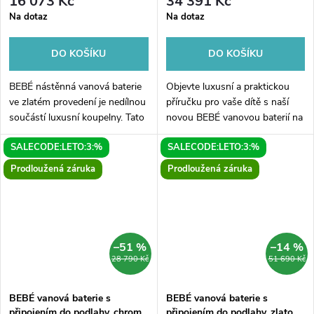
16 073 Kč
34 391 Kč
Na dotaz
Na dotaz
DO KOŠÍKU
DO KOŠÍKU
BEBÉ nástěnná vanová baterie
Objevte luxusní a praktickou
ve zlatém provedení je nedílnou
příručku pro vaše dítě s naší
součástí luxusní koupelny. Tato
novou BEBÉ vanovou baterií na
kvalitní baterie se pyšní
připojení do podlahy v
SALECODE:LETO:3:%
SALECODE:LETO:3:%
moderním designem a vynikající
bronzovém provedení! Tato
funkčností. Díky svému...
moderní baterie je perfektním
Prodloužená záruka
Prodloužená záruka
doplňkem...
–51 %
–14 %
28 790 Kč
51 690 Kč
BEBÉ vanová baterie s
BEBÉ vanová baterie s
připojením do podlahy, chrom
připojením do podlahy, zlato