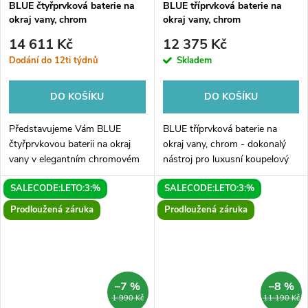
BLUE čtyřprvková baterie na
BLUE tříprvková baterie na
okraj vany, chrom
okraj vany, chrom
14 611 Kč
12 375 Kč
Dodání do 12ti týdnů
Skladem
DO KOŠÍKU
DO KOŠÍKU
Představujeme Vám BLUE
BLUE tříprvková baterie na
čtyřprvkovou baterii na okraj
okraj vany, chrom - dokonalý
vany v elegantním chromovém
nástroj pro luxusní koupelový
provedení. Tento výjimečný
zážitek! Tato moderní tříprvková
SALECODE:LETO:3:%
SALECODE:LETO:3:%
kousek Vám poskytne dokonalý
baterie vyniká nejen svým
zážitek z koupání, díky svému
elegantním designem, ale také...
Prodloužená záruka
Prodloužená záruka
modernímu...
–7 %
–8 %
1 990 Kč
11 190 Kč