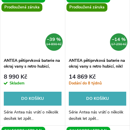
vany.
napouštěním přepadem nebo
Prodloužená záruka
Prodloužená záruka
se sprchou na...
–39 %
–14 %
14 890 Kč
17 290 Kč
ANTEA pětiprvková baterie na
ANTEA pětiprvková baterie na
okraj vany s retro hubicí,
okraj vany s retro hubicí, nikl
chrom/zlato
8 990 Kč
14 869 Kč
Skladem
Dodání do 8 týdnů
DO KOŠÍKU
DO KOŠÍKU
Série Antea nás vrátí o několik
Série Antea nás vrátí o několik
desítek let zpět...
desítek let zpět...