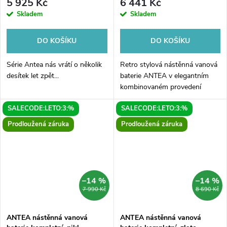
5 925 Kč
6 441 Kč
Skladem
Skladem
DO KOŠÍKU
DO KOŠÍKU
Série Antea nás vrátí o několik
Retro stylová nástěnná vanová
desítek let zpět...
baterie ANTEA v elegantním
kombinovaném provedení
chrom/zlato přináší atmosféru
SALECODE:LETO:3:%
SALECODE:LETO:3:%
minulých desetiletí do vaší
koupelny. S vysoce kvalitním
Prodloužená záruka
Prodloužená záruka
tělem z...
–14 %
–14 %
7 990 Kč
8 690 Kč
ANTEA nástěnná vanová
ANTEA nástěnná vanová