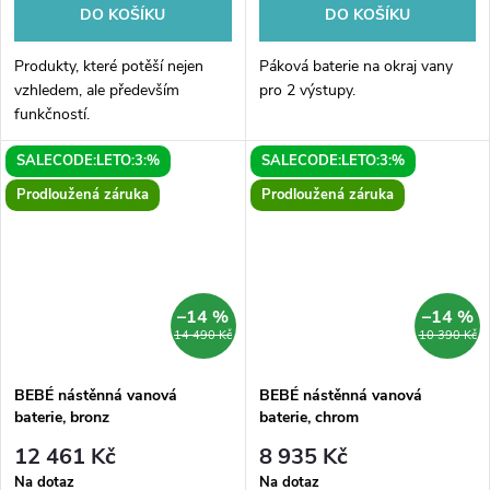
DO KOŠÍKU
DO KOŠÍKU
Produkty, které potěší nejen
Páková baterie na okraj vany
vzhledem, ale především
pro 2 výstupy.
funkčností.
SALECODE:LETO:3:%
SALECODE:LETO:3:%
Prodloužená záruka
Prodloužená záruka
–14 %
–14 %
14 490 Kč
10 390 Kč
BEBÉ nástěnná vanová
BEBÉ nástěnná vanová
baterie, bronz
baterie, chrom
12 461 Kč
8 935 Kč
Na dotaz
Na dotaz