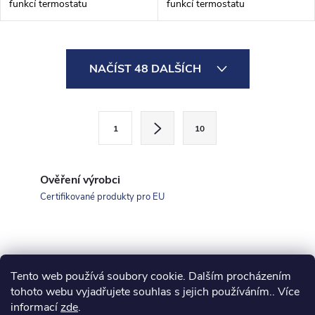
funkcí termostatu
funkcí termostatu
O
NAČÍST 48 DALŠÍCH
v
l
S
1
10
t
á
r
d
á
Ověření výrobci
a
n
Certifikované produkty pro EU
k
c
o
í
v
á
Tento web používá soubory cookie. Dalším procházením
p
Z
koupelny-sanita.cz
kupelne-online.sk
tohoto webu vyjadřujete souhlas s jejich používáním.. Více
n
informací
zde
.