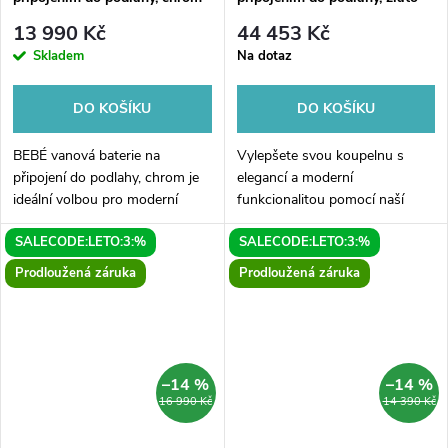
13 990 Kč
44 453 Kč
Skladem
Na dotaz
DO KOŠÍKU
DO KOŠÍKU
BEBÉ vanová baterie na
Vylepšete svou koupelnu s
připojení do podlahy, chrom je
elegancí a moderní
ideální volbou pro moderní
funkcionalitou pomocí naší
koupelny. Tato elegantní baterie
BEBÉ vanové baterie na
SALECODE:LETO:3:%
SALECODE:LETO:3:%
se snadno připojí do podlahy a
připojení do podlahy v
poskytne vám komfortní a
elegantním zlatém provedení.
Prodloužená záruka
Prodloužená záruka
stylové...
Díky inovativnímu designu a...
–14 %
–14 %
16 990 Kč
14 390 Kč