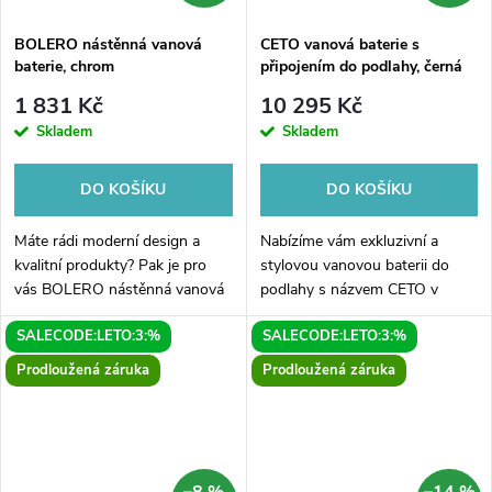
BOLERO nástěnná vanová
CETO vanová baterie s
baterie, chrom
připojením do podlahy, černá
mat
1 831 Kč
10 295 Kč
Skladem
Skladem
DO KOŠÍKU
DO KOŠÍKU
Máte rádi moderní design a
Nabízíme vám exkluzivní a
kvalitní produkty? Pak je pro
stylovou vanovou baterii do
vás BOLERO nástěnná vanová
podlahy s názvem CETO v
baterie v provedení chrom ta
elegantní černé matové barvě.
SALECODE:LETO:3:%
SALECODE:LETO:3:%
pravá volba. Tato baterie není
Tato kvalitní baterie je vyrobena
pouze praktická, ale také
z odolného materiálu, který...
Prodloužená záruka
Prodloužená záruka
krásným...