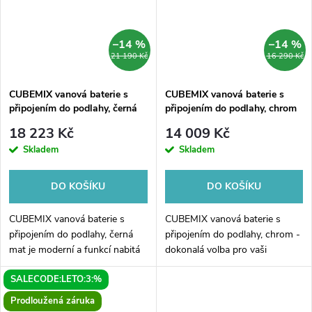
–14 %
–14 %
21 190 Kč
16 290 Kč
CUBEMIX vanová baterie s
CUBEMIX vanová baterie s
připojením do podlahy, černá
připojením do podlahy, chrom
mat
18 223 Kč
14 009 Kč
Skladem
Skladem
DO KOŠÍKU
DO KOŠÍKU
CUBEMIX vanová baterie s
CUBEMIX vanová baterie s
připojením do podlahy, černá
připojením do podlahy, chrom -
mat je moderní a funkcí nabitá
dokonalá volba pro vaši
baterie pro vaši koupelnu. S
koupelnu! Tato moderní vanová
SALECODE:LETO:3:%
jejím elegantním designem a
baterie v chromovém provedení
matnou černou barvou bude
je nejen elegantním prvkem, ale
Prodloužená záruka
skvělým...
také...