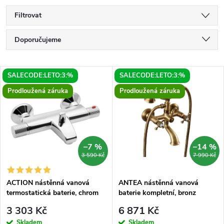
Filtrovat
Ř
Doporučujeme
a
Nejlevnější
V
SALECODE:LETO:3:%
SALECODE:LETO:3:%
Nejdražší
z
Prodloužená záruka
Prodloužená záruka
ý
Nejprodávanější
e
p
Abecedně
n
i
–7 %
–14 %
3 590 Kč
7 990 Kč
í
s
p
ACTION nástěnná vanová
ANTEA nástěnná vanová
termostatická baterie, chrom
baterie kompletní, bronz
p
r
3 303 Kč
6 871 Kč
Skladem
Skladem