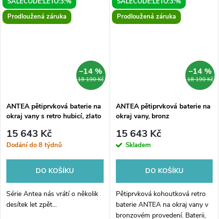
SALECODE:LETO:3:%
SALECODE:LETO:3:%
Prodloužená záruka
Prodloužená záruka
–14 %
–14 %
18 190 Kč
18 190 Kč
ANTEA pětiprvková baterie na
ANTEA pětiprvková baterie na
okraj vany s retro hubicí, zlato
okraj vany, bronz
15 643 Kč
15 643 Kč
Dodání do 8 týdnů
Skladem
DO KOŠÍKU
DO KOŠÍKU
Série Antea nás vrátí o několik
Pětiprvková kohoutková retro
desítek let zpět...
baterie ANTEA na okraj vany v
bronzovém provedení. Baterii,