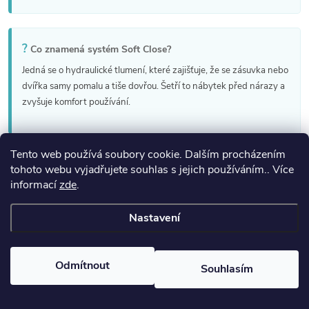
?
Co znamená systém Soft Close?
Jedná se o hydraulické tlumení, které zajišťuje, že se zásuvka nebo
dvířka samy pomalu a tiše dovřou. Šetří to nábytek před nárazy a
zvyšuje komfort používání.
Tento web používá soubory cookie. Dalším procházením
tohoto webu vyjadřujete souhlas s jejich používáním.. Více
informací
zde
.
Ověření výrobci
Certifikované produkty pro EU
Nastavení
Odmítnout
Souhlasím
Z
koupelny-sanita.cz
kupelne-online.sk