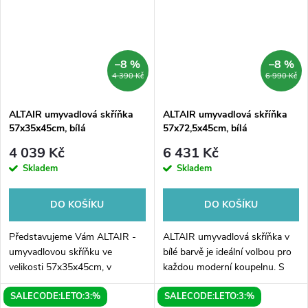
–8 %
–8 %
4 390 Kč
6 990 Kč
ALTAIR umyvadlová skříňka
ALTAIR umyvadlová skříňka
57x35x45cm, bílá
57x72,5x45cm, bílá
4 039 Kč
6 431 Kč
Skladem
Skladem
DO KOŠÍKU
DO KOŠÍKU
Představujeme Vám ALTAIR -
ALTAIR umyvadlová skříňka v
umyvadlovou skříňku ve
bílé barvě je ideální volbou pro
velikosti 57x35x45cm, v
každou moderní koupelnu. S
elegantním bílém provedení.
rozměry 57x72,5x45cm
SALECODE:LETO:3:%
SALECODE:LETO:3:%
Tato skříňka se stane ideálním
poskytuje dostatečný úložný