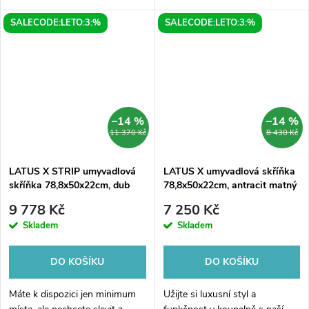
praktickým doplňkem vašeho
v bílé matové barvě. S rozměry
SALECODE:LETO:3:%
SALECODE:LETO:3:%
koupelového interiéru. S
80,5x55x39,4 cm se skvěle hodí
elegantním dubovým
pro menší prostory, ale stále...
provedením v barvě Alabama
a...
–14 %
–14 %
11 370 Kč
8 430 Kč
LATUS X STRIP umyvadlová
LATUS X umyvadlová skříňka
skříňka 78,8x50x22cm, dub
78,8x50x22cm, antracit matný
alabama
9 778 Kč
7 250 Kč
Skladem
Skladem
DO KOŠÍKU
DO KOŠÍKU
Máte k dispozici jen minimum
Užijte si luxusní styl a