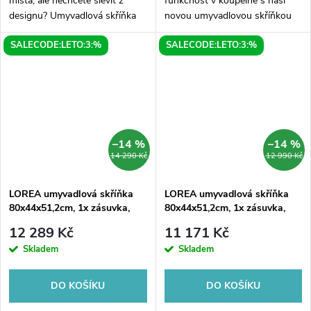
místa, ale nechcete slevit z
funkčnost v koupelně s naší
designu? Umyvadlová skříňka
novou umyvadlovou skříňkou
Sapho LATUS X STRIP v
LATUS X v elegantním
SALECODE:LETO:3:%
SALECODE:LETO:3:%
dekoru Dub Alabama je
antracitovém provedení. Tato
mistrem v úspoře prostoru.
moderní skříňka s umyvadlem
Díky své unikátní...
vám nabídne...
–14 %
–14 %
14 290 Kč
12 990 Kč
LOREA umyvadlová skříňka
LOREA umyvadlová skříňka
80x44x51,2cm, 1x zásuvka,
80x44x51,2cm, 1x zásuvka,
bílá mat
dub collingwood/černá mat
12 289 Kč
11 171 Kč
Skladem
Skladem
DO KOŠÍKU
DO KOŠÍKU