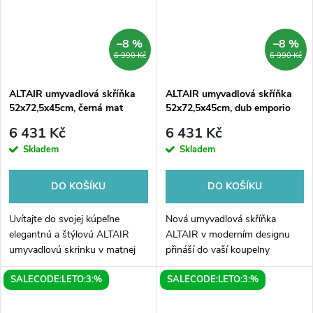
–8 %
–8 %
6 990 Kč
6 990 Kč
ALTAIR umyvadlová skříňka
ALTAIR umyvadlová skříňka
52x72,5x45cm, černá mat
52x72,5x45cm, dub emporio
6 431 Kč
6 431 Kč
Skladem
Skladem
DO KOŠÍKU
DO KOŠÍKU
Uvítajte do svojej kúpeľne
Nová umyvadlová skříňka
elegantnú a štýlovú ALTAIR
ALTAIR v moderním designu
umyvadlovú skrinku v matnej
přináší do vaší koupelny
čiernej farbe. Tento kútový
eleganci a praktičnost. Skříňka
SALECODE:LETO:3:%
SALECODE:LETO:3:%
kúsok s rozmermi
o rozměrech 52x72,5x45cm je
52x72,5x45cm je ideálnou
vyrobena z kvalitního dubu
voľbou pre každú modernú...
emporio, který...