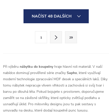
umyvadlová skříňka v černé
designem v dubu emporio se
matné barvě. Její rozměry...
stane skvělým doplňkem pro
O
Vaši koupelnu. Skříňka...
NAČÍST 48 DALŠÍCH
v
l
S
1
29
t
á
r
d
á
a
n
Při výběru
nábytku do koupelny
hraje hlavní roli materiál. V naší
k
c
nabídce dominují prověřené série značky
Sapho
, které využívají
o
moderní technologie zpracování MDF desek a speciálních laků. Díky
í
v
tomu nábytek nepracuje vlivem vlhkosti a zachovává si svůj tvar i
á
p
barvu po dlouhá léta. Pokud bojujete s prostorem, doporučujeme
n
zaměřit se na závěsné skříňky, které opticky zvětšují podlahu a
r
í
usnadňují úklid. Pro milovníky designu jsou tu pak sestavy s
umyvadly na desku, které dodají koupelně punc luxusu.