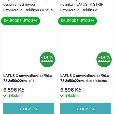
design s naší novou
novinku - LATUS IV STRIP
umyvadlovou skříňkou CIRASA
umyvadlovou skříňku v
v dubu Alabama. Jeho rozměry
rozměrech 49,5x50x25cm v
SALECODE:LETO:3:%
SALECODE:LETO:3:%
78x54x39cm jsou ideální pro
krásném dubu alabama. Tato
menší koupelny, kde je důležité
skříňka je dokonalým doplňkem
využít...
pro Vaši koupelnu, který...
–14 %
–14 %
7 670 Kč
7 670 Kč
LATUS X umyvadlová skříňka
LATUS X umyvadlová skříňka
78,8x50x22cm, bílá
78,8x50x22cm, dub alabama
6 596 Kč
6 596 Kč
Skladem
Skladem
DO KOŠÍKU
DO KOŠÍKU