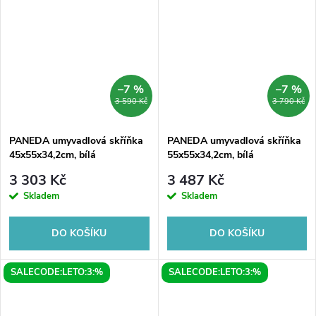
dostatečný úložný prostor.
Navíc zde máte možnost...
–7 %
–7 %
3 590 Kč
3 790 Kč
PANEDA umyvadlová skříňka
PANEDA umyvadlová skříňka
45x55x34,2cm, bílá
55x55x34,2cm, bílá
3 303 Kč
3 487 Kč
Skladem
Skladem
DO KOŠÍKU
DO KOŠÍKU
SALECODE:LETO:3:%
SALECODE:LETO:3:%