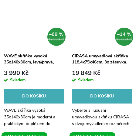
nebo doprava, a...
moderní design...
–69 %
–14 %
12 990 Kč
23 080 Kč
WAVE skříňka vysoká
CIRASA umyvadlová skříňka
35x140x30cm, levá/pravá,
118,4x75x46cm, 3x zásuvka,
bílá/dub collingwood
dub alabama
3 990 Kč
19 849 Kč
Skladem
Skladem
DO KOŠÍKU
DO KOŠÍKU
WAVE skříňka vysoká
Vyberte si luxusní
35x140x30cm je moderní a
umyvadlovou skříňku CIRASA
praktickým doplňkem do
s dvojumyvadlem v rozměrech
Vašeho domova. Díky svému
121x77x46 cm! Tato moderní