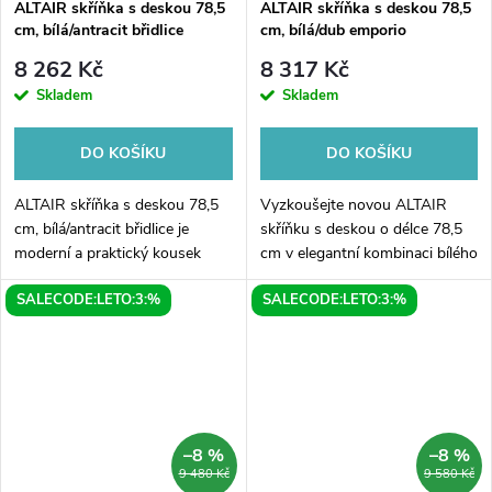
ALTAIR skříňka s deskou 78,5
ALTAIR skříňka s deskou 78,5
cm, bílá/antracit břidlice
cm, bílá/dub emporio
8 262 Kč
8 317 Kč
Skladem
Skladem
DO KOŠÍKU
DO KOŠÍKU
ALTAIR skříňka s deskou 78,5
Vyzkoušejte novou ALTAIR
cm, bílá/antracit břidlice je
skříňku s deskou o délce 78,5
moderní a praktický kousek
cm v elegantní kombinaci bílého
nábytku, který si zamilujete.
a dubu emporio. Tato úchvatná
SALECODE:LETO:3:%
SALECODE:LETO:3:%
Jeho jednoduchý design v
skříňka je perfektním řešením
kombinaci s kontrastním bílým
pro vaši domácnost, neboť...
a...
–8 %
–8 %
9 480 Kč
9 580 Kč