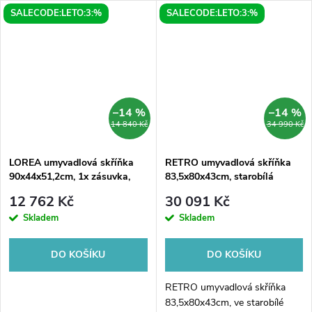
SALECODE:LETO:3:%
SALECODE:LETO:3:%
–14 %
–14 %
14 840 Kč
34 990 Kč
LOREA umyvadlová skříňka
RETRO umyvadlová skříňka
90x44x51,2cm, 1x zásuvka,
83,5x80x43cm, starobílá
bílá mat
12 762 Kč
30 091 Kč
Skladem
Skladem
DO KOŠÍKU
DO KOŠÍKU
RETRO umyvadlová skříňka
83,5x80x43cm, ve starobílé