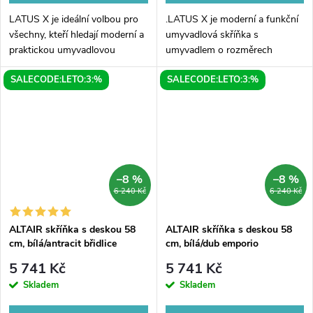
LATUS X je ideální volbou pro
.LATUS X je moderní a funkční
všechny, kteří hledají moderní a
umyvadlová skříňka s
praktickou umyvadlovou
umyvadlem o rozměrech
skříňku do své koupelny. S
80x54,5x22cm vyrobená z
SALECODE:LETO:3:%
SALECODE:LETO:3:%
rozměry 80x54,5x22cm a
kvalitního dubu v barvě
elegantní bílou barvou se
alabama. Tato skříňka je ideální
snadno hodí do...
volbou pro ty, kteří...
–8 %
–8 %
6 240 Kč
6 240 Kč
ALTAIR skříňka s deskou 58
ALTAIR skříňka s deskou 58
cm, bílá/antracit břidlice
cm, bílá/dub emporio
5 741 Kč
5 741 Kč
Skladem
Skladem