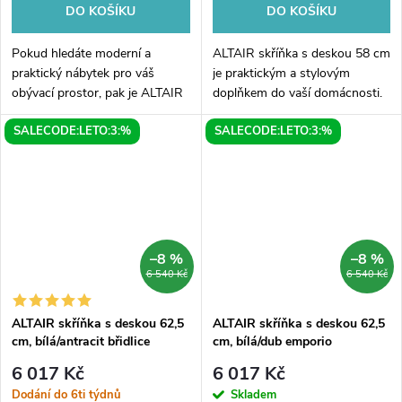
DO KOŠÍKU
DO KOŠÍKU
Pokud hledáte moderní a
ALTAIR skříňka s deskou 58 cm
praktický nábytek pro váš
je praktickým a stylovým
obývací prostor, pak je ALTAIR
doplňkem do vaší domácnosti.
skříňka s deskou o šířce 58 cm
Jeho kombinace bílého korpusu
SALECODE:LETO:3:%
SALECODE:LETO:3:%
právě pro vás. Tato krásná
a dubu emporio na desce
skříňka v bílé barvě s detaily v...
vytváří moderní a příjemnou
atmosféru....
–8 %
–8 %
6 540 Kč
6 540 Kč
ALTAIR skříňka s deskou 62,5
ALTAIR skříňka s deskou 62,5
cm, bílá/antracit břidlice
cm, bílá/dub emporio
6 017 Kč
6 017 Kč
Dodání do 6ti týdnů
Skladem