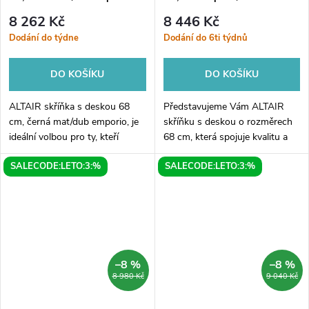
břidlice
8 262 Kč
8 446 Kč
Dodání do týdne
Dodání do 6ti týdnů
DO KOŠÍKU
DO KOŠÍKU
ALTAIR skříňka s deskou 68
Představujeme Vám ALTAIR
cm, černá mat/dub emporio, je
skříňku s deskou o rozměrech
ideální volbou pro ty, kteří
68 cm, která spojuje kvalitu a
hledají praktický a elegantní
moderní design. Toto praktické
SALECODE:LETO:3:%
SALECODE:LETO:3:%
způsob, jak uložit své věci.
a stylové zařízení v elegantní
Skříňka s rozměry 68 x 68 cm
kombinaci dubu emporio a...
a...
–8 %
–8 %
8 980 Kč
9 040 Kč