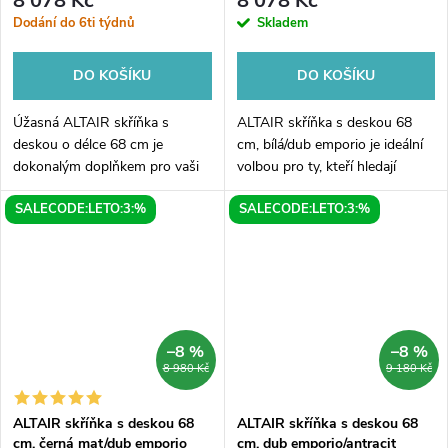
8 078 Kč
8 078 Kč
Dodání do 6ti týdnů
Skladem
DO KOŠÍKU
DO KOŠÍKU
Úžasná ALTAIR skříňka s
ALTAIR skříňka s deskou 68
deskou o délce 68 cm je
cm, bílá/dub emporio je ideální
dokonalým doplňkem pro vaši
volbou pro ty, kteří hledají
domácnost. Její kombinace
praktický a zároveň stylový kus
SALECODE:LETO:3:%
SALECODE:LETO:3:%
bílého a antracitového břidlice
nábytku do svého domova.
vytváří elegantní a moderní
Skříňka disponuje
vzhled, který...
dostatečným...
–8 %
–8 %
8 980 Kč
9 180 Kč
ALTAIR skříňka s deskou 68
ALTAIR skříňka s deskou 68
cm, černá mat/dub emporio
cm, dub emporio/antracit