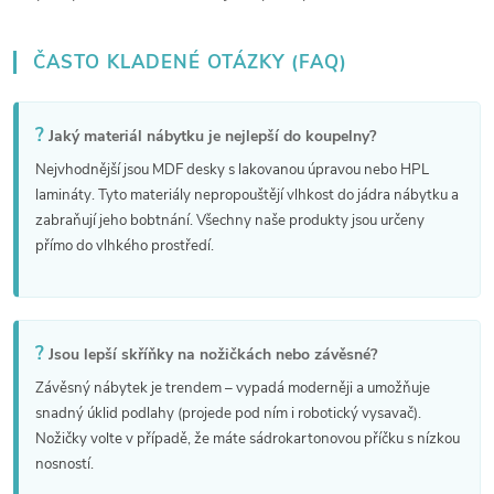
v
k
ČASTO KLADENÉ OTÁZKY (FAQ)
y
v
?
Jaký materiál nábytku je nejlepší do koupelny?
Nejvhodnější jsou MDF desky s lakovanou úpravou nebo HPL
ý
lamináty. Tyto materiály nepropouštějí vlhkost do jádra nábytku a
p
zabraňují jeho bobtnání. Všechny naše produkty jsou určeny
přímo do vlhkého prostředí.
i
s
u
?
Jsou lepší skříňky na nožičkách nebo závěsné?
Závěsný nábytek je trendem – vypadá moderněji a umožňuje
snadný úklid podlahy (projede pod ním i robotický vysavač).
Nožičky volte v případě, že máte sádrokartonovou příčku s nízkou
nosností.