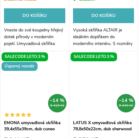
DO KOŠÍKU
DO KOŠÍKU
Vneste do své koupelny hřejivý
Vysoká skříňka ALTAIR je
dotek přírody v moderním
ideálním doplňkem do
pojetí. Umyvadlová skříňka
moderního interiéru. S rozměry
Aqualine ALTAIR v dekoru Dub
40x184x31cm a elegantním
SALECODE:LETO:3:%
SALECODE:LETO:3:%
Emporio je ideální volbou pro ty,
černým matným provedením
kteří hledají alternativu ke...
přináší do vašeho domova
Úsporný rozměr
nejen praktický úložný...
–14 %
–14 %
8 420 Kč
8 430 Kč
EMONA umyvadlová skříňka
LATUS X umyvadlová skříňka
39,4x55x39cm, dub cuneo
78,8x50x22cm, dub sherwood