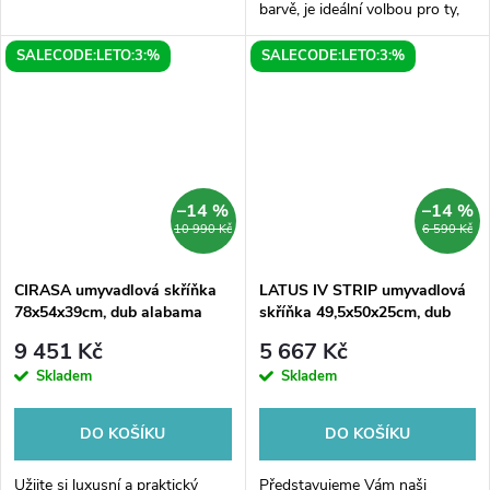
barvě, je ideální volbou pro ty,
kteří milují kombinaci vintage
SALECODE:LETO:3:%
SALECODE:LETO:3:%
stylu a praktického designu.
Tato skříňka vám poskytne...
–14 %
–14 %
10 990 Kč
6 590 Kč
CIRASA umyvadlová skříňka
LATUS IV STRIP umyvadlová
78x54x39cm, dub alabama
skříňka 49,5x50x25cm, dub
alabama
9 451 Kč
5 667 Kč
Skladem
Skladem
DO KOŠÍKU
DO KOŠÍKU
Užijte si luxusní a praktický
Představujeme Vám naši