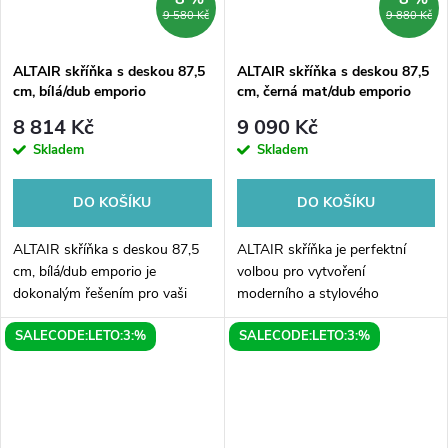
9 580 Kč
9 880 Kč
ALTAIR skříňka s deskou 87,5
ALTAIR skříňka s deskou 87,5
cm, bílá/dub emporio
cm, černá mat/dub emporio
8 814 Kč
9 090 Kč
Skladem
Skladem
DO KOŠÍKU
DO KOŠÍKU
ALTAIR skříňka s deskou 87,5
ALTAIR skříňka je perfektní
cm, bílá/dub emporio je
volbou pro vytvoření
dokonalým řešením pro vaši
moderního a stylového
koupelnu. S kombinací
úložného prostoru ve vaší
SALECODE:LETO:3:%
SALECODE:LETO:3:%
moderního designu a
obývací místnosti. Tato skříňka
praktického úložného prostoru
s deskou o rozměrech 87,5 cm
vám tento kus nábytku...
nabízí dostatek...