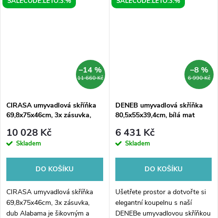
SALECODE:LETO:3:%
SALECODE:LETO:3:%
univerzálnímu designu a
skříňka je vyrobena z kvalitního
různým kombinacím levého a
dubu v barevném provedení
pravého provedení a bílého
alabama, které...
nebo...
–14 %
–8 %
11 660 Kč
6 990 Kč
CIRASA umyvadlová skříňka
DENEB umyvadlová skříňka
69,8x75x46cm, 3x zásuvka,
80,5x55x39,4cm, bílá mat
dub Alabama
10 028 Kč
6 431 Kč
Skladem
Skladem
DO KOŠÍKU
DO KOŠÍKU
CIRASA umyvadlová skříňka
Ušetřete prostor a dotvořte si
69,8x75x46cm, 3x zásuvka,
elegantní koupelnu s naší
dub Alabama je šikovným a
DENEBe umyvadlovou skříňkou