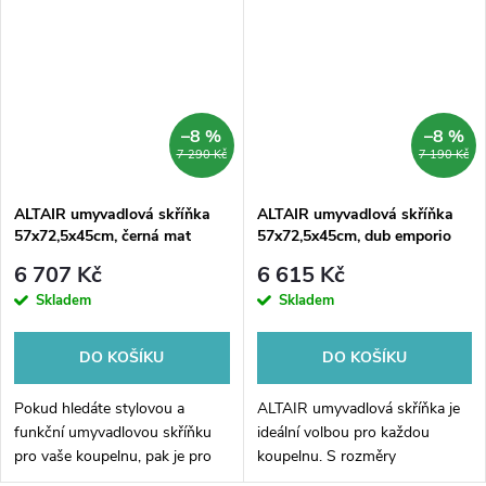
doplňkem pro Vaši koupelnu
prostor pro všechny vaše
díky svému...
koupelnové...
–8 %
–8 %
7 290 Kč
7 190 Kč
ALTAIR umyvadlová skříňka
ALTAIR umyvadlová skříňka
57x72,5x45cm, černá mat
57x72,5x45cm, dub emporio
6 707 Kč
6 615 Kč
Skladem
Skladem
DO KOŠÍKU
DO KOŠÍKU
Pokud hledáte stylovou a
ALTAIR umyvadlová skříňka je
funkční umyvadlovou skříňku
ideální volbou pro každou
pro vaše koupelnu, pak je pro
koupelnu. S rozměry
vás právě ta naše nová ALTAIR
57x72,5x45cm a krásným