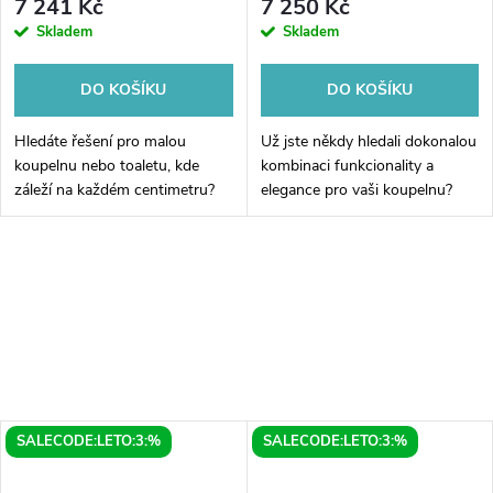
7 241 Kč
7 250 Kč
Skladem
Skladem
DO KOŠÍKU
DO KOŠÍKU
Hledáte řešení pro malou
Už jste někdy hledali dokonalou
koupelnu nebo toaletu, kde
kombinaci funkcionality a
záleží na každém centimetru?
elegance pro vaši koupelnu?
Umyvadlová skříňka ze série
Pak je LATUS X umyvadlová
EMONA v oblíbeném dekoru
skříňka s umyvadlem v
Dub Cuneo je přesně tím
provedení dub sherwood tou
kouskem nábytku,...
pravou volbou...
SALECODE:LETO:3:%
SALECODE:LETO:3:%