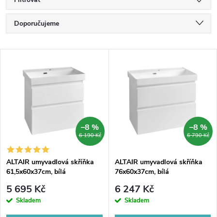
Ř
Doporučujeme
a
Nejlevnější
V
Nejdražší
z
ý
Nejprodávanější
e
p
Abecedně
n
i
–8 %
–8 %
6 190 Kč
6 790 Kč
í
s
p
ALTAIR umyvadlová skříňka
ALTAIR umyvadlová skříňka
61,5x60x37cm, bílá
76x60x37cm, bílá
p
r
5 695 Kč
6 247 Kč
r
Skladem
Skladem