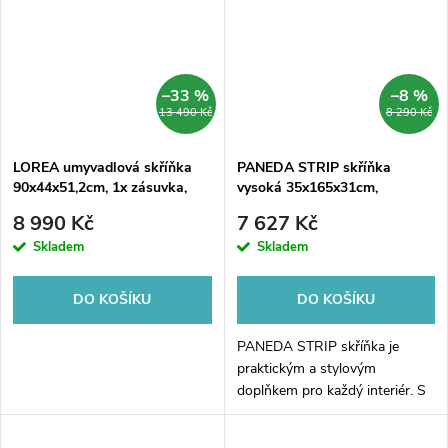
–33 %
–8 %
13 490 Kč
8 290 Kč
LOREA umyvadlová skříňka
PANEDA STRIP skříňka
90x44x51,2cm, 1x zásuvka,
vysoká 35x165x31cm,
dub collingwood/černá mat
levá/pravá, dub emporio
8 990 Kč
7 627 Kč
Skladem
Skladem
DO KOŠÍKU
DO KOŠÍKU
PANEDA STRIP skříňka je
praktickým a stylovým
doplňkem pro každý interiér. S
výškou 35cm, délkou 165cm a
hloubkou 31cm nabízí