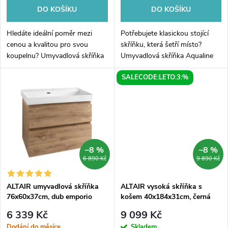
o
o
DO KOŠÍKU
DO KOŠÍKU
d
d
Hledáte ideální poměr mezi
Potřebujete klasickou stojící
u
cenou a kvalitou pro svou
skříňku, která šetří místo?
koupelnu? Umyvadlová skříňka
Umyvadlová skříňka Aqualine
u
Aqualine ALTAIR v zářivě bílém
ALTAIR o výšce 76 cm je
k
SALECODE:LETO:3:%
lesku je navržena pro maximální
ideálním řešením do koupelen,
k
využití prostoru. S hloubkou...
kde preferujete stabilitu na...
t
t
ů
ů
–8 %
–8 %
6 890 Kč
9 890 Kč
ALTAIR umyvadlová skříňka
ALTAIR vysoká skříňka s
76x60x37cm, dub emporio
košem 40x184x31cm, černá
mat, pravá
6 339 Kč
9 099 Kč
Dodání do měsíce
Skladem