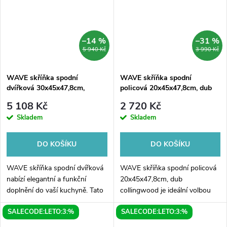
–14 %
–31 %
5 940 Kč
3 990 Kč
WAVE skříňka spodní
WAVE skříňka spodní
dvířková 30x45x47,8cm,
policová 20x45x47,8cm, dub
pravá/levá, bílá/dub alabama
collingwood
5 108 Kč
2 720 Kč
Skladem
Skladem
DO KOŠÍKU
DO KOŠÍKU
WAVE skříňka spodní dvířková
WAVE skříňka spodní policová
nabízí elegantní a funkční
20x45x47,8cm, dub
doplnění do vaší kuchyně. Tato
collingwood je ideální volbou
skříňka s rozměry
pro každou domácnost, která
SALECODE:LETO:3:%
SALECODE:LETO:3:%
30x45x47,8cm má dvířka, která
hledá praktický a stylový kus
se otevírají směrem doleva
nábytku. Skříňka kombinuje