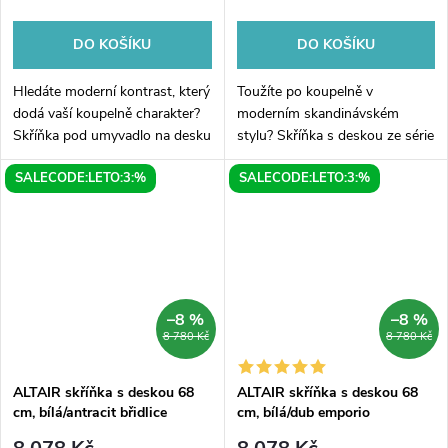
DO KOŠÍKU
DO KOŠÍKU
Hledáte moderní kontrast, který
Toužíte po koupelně v
dodá vaší koupelně charakter?
moderním skandinávském
Skříňka pod umyvadlo na desku
stylu? Skříňka s deskou ze série
ze série ALTAIR v kombinaci
ALTAIR v harmonické
SALECODE:LETO:3:%
SALECODE:LETO:3:%
čistě bílé a tmavé antracitové
kombinaci bílé barvy a dekoru
břidlice představuje...
Dub Emporio je odpovědí na
aktuální trendy. S...
–8 %
–8 %
8 780 Kč
8 780 Kč
ALTAIR skříňka s deskou 68
ALTAIR skříňka s deskou 68
cm, bílá/antracit břidlice
cm, bílá/dub emporio