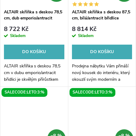
ALTAIR skříňka s deskou 78,5
ALTAIR skříňka s deskou 87,5
cm, dub emporio/antracit
cm, bílá/antracit břidlice
břidlice
8 722 Kč
8 814 Kč
Skladem
Skladem
DO KOŠÍKU
DO KOŠÍKU
ALTAIR skříňka s deskou 78,5
Prodejna nábytku Vám přináší
cm v dubu emporio/antracit
nový kousek do interiéru, který
břidlici je skvělým přírůstkem
okouzlí svým moderním a
do vaší domácnosti. Kombinace
elegantním designem. ALTAIR
SALECODE:LETO:3:%
SALECODE:LETO:3:%
přírodního dubu emporio s
skříňka s deskou o rozměrech
moderním antracitovým
87,5 cm je perfektním řešením
břidlicovým...
pro...
–8 %
–8 %