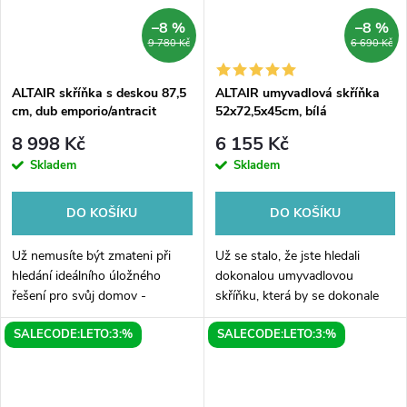
–8 %
–8 %
9 780 Kč
6 690 Kč
ALTAIR skříňka s deskou 87,5
ALTAIR umyvadlová skříňka
cm, dub emporio/antracit
52x72,5x45cm, bílá
břidlice
8 998 Kč
6 155 Kč
Skladem
Skladem
DO KOŠÍKU
DO KOŠÍKU
Už nemusíte být zmateni při
Už se stalo, že jste hledali
hledání ideálního úložného
dokonalou umyvadlovou
řešení pro svůj domov -
skříňku, která by se dokonale
představujeme vám ALTAIR
hodila do vaší koupelny?
SALECODE:LETO:3:%
SALECODE:LETO:3:%
skříňku s deskou v rozměru
ALTAIR bílá umyvadlová skříňka
87,5 cm v kombinaci dub
o rozměrech 52x72,5x45cm je
emporio a antracit...
tou správnou...