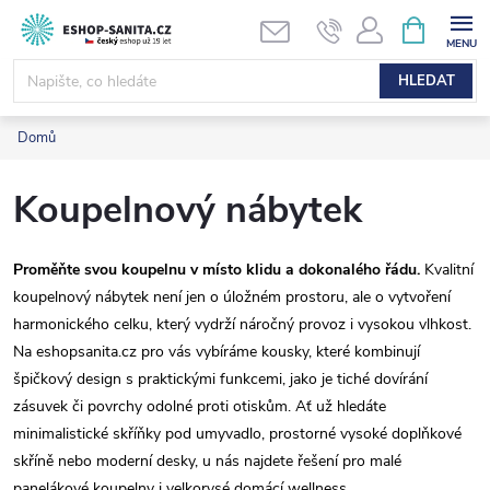
Přejít
NÁKUPNÍ
KOŠÍK
na
obsah
HLEDAT
Domů
Koupelnový nábytek
Proměňte svou koupelnu v místo klidu a dokonalého řádu.
Kvalitní
koupelnový nábytek není jen o úložném prostoru, ale o vytvoření
harmonického celku, který vydrží náročný provoz i vysokou vlhkost.
Na eshopsanita.cz pro vás vybíráme kousky, které kombinují
špičkový design s praktickými funkcemi, jako je tiché dovírání
zásuvek či povrchy odolné proti otiskům. Ať už hledáte
minimalistické skříňky pod umyvadlo, prostorné vysoké doplňkové
skříně nebo moderní desky, u nás najdete řešení pro malé
panelákové koupelny i velkorysé domácí wellness.