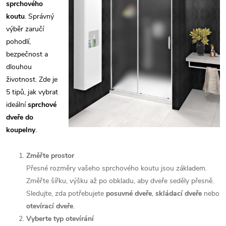
sprchového
koutu
. Správný
výběr zaručí
pohodlí,
bezpečnost a
dlouhou
životnost. Zde je
5 tipů, jak vybrat
ideální
sprchové
dveře do
koupelny
.
Změřte prostor
Přesné rozměry vašeho sprchového koutu jsou základem.
Změřte šířku, výšku až po obkladu, aby dveře seděly přesně.
Sledujte, zda potřebujete
posuvné dveře
,
skládací dveře
nebo
otevírací dveře
.
Vyberte typ otevírání