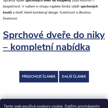
Správný výběr
sprchových dveří do koupelny
zvýší komfort i
bezpečnost. V našem e-shopu najdete široký výběr
sprchových
koutů
a dveří, které kombinují design, funkčnost a dlouhou
životnost.
Sprchové dveře do niky
– kompletní nabídka
PŘEDCHOZÍ ČLÁNEK
DALŠÍ ČLÁNEK
Tento web používá soubory cookie. Dalším procházením