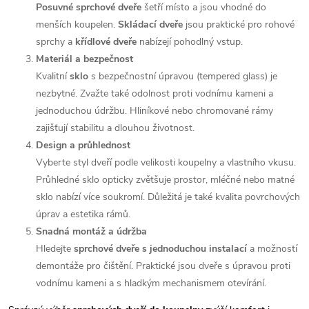
Posuvné sprchové dveře
šetří místo a jsou vhodné do
menších koupelen.
Skládací dveře
jsou praktické pro rohové
sprchy a
křídlové dveře
nabízejí pohodlný vstup.
Materiál a bezpečnost
Kvalitní
sklo
s bezpečnostní úpravou (tempered glass) je
nezbytné. Zvažte také odolnost proti vodnímu kameni a
jednoduchou údržbu. Hliníkové nebo chromované rámy
zajišťují stabilitu a dlouhou životnost.
Design a průhlednost
Vyberte styl dveří podle velikosti koupelny a vlastního vkusu.
Průhledné sklo opticky zvětšuje prostor, mléčné nebo matné
sklo nabízí více soukromí. Důležitá je také kvalita povrchových
úprav a estetika rámů.
Snadná montáž a údržba
Hledejte
sprchové dveře s jednoduchou instalací
a možností
demontáže pro čištění. Praktické jsou dveře s úpravou proti
vodnímu kameni a s hladkým mechanismem otevírání.