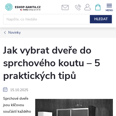
Přejít
NÁKUPNÍ
KOŠÍK
na
obsah
HLEDAT
Novinky
Jak vybrat dveře do
sprchového koutu – 5
praktických tipů
15.10.2025
Sprchové dveře
jsou klíčovou
součástí každého