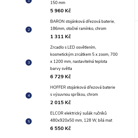
150 mm
5 960 Kč
BARON stojánková dřezová baterie,
186mm, otočné ramínko, chrom
1 311 Kč
Zrcadlo s LED osvětlením,
kosmetickým zrcátkem 5 x zoom, 700
x 1200 mm, nastavitelná teplota
barvy světla
6 729 Kč
HOFFER stojánková dřezová baterie
s výsuvnou sprškou, chrom
2 015 Kč
ELCOR elektrický sušák ručníků
480x920x50 mm, 128 W, bílá mat
6 550 Kč