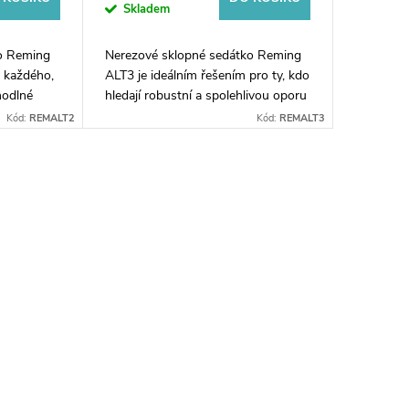
Skladem
o Reming
Nerezové sklopné sedátko Reming
o každého,
ALT3 je ideálním řešením pro ty, kdo
hodlné
hledají robustní a spolehlivou oporu
tí 200 kg
při sprchování. S nosností 200 kg je
Kód:
REMALT2
Kód:
REMALT3
sedátko pevné a stabilní, což...