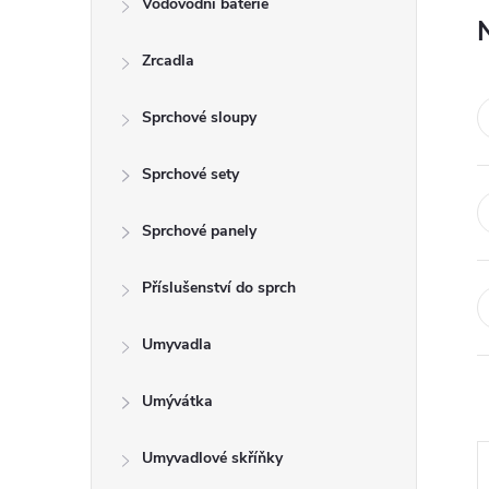
Vodovodní baterie
t
Zrcadla
r
a
Sprchové sloupy
n
Sprchové sety
n
Sprchové panely
í
Příslušenství do sprch
p
Umyvadla
a
Umývátka
n
Umyvadlové skříňky