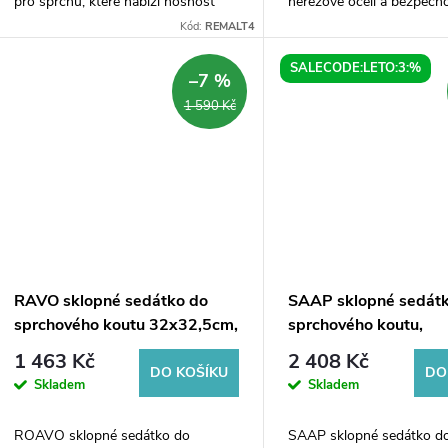
pro sprchu, které nabízí nosnost
nerezové oceli a bezpečn
200 kg. Je ideální pro seniory, osoby
skla poskytuje moderní a
Kód:
REMALT4
s omezenou pohyblivostí nebo
řešení pro vaši koupelnu
každého, kdo...
200 kg zajišťuje...
SALECODE:LETO:3:%
–7 %
1 590 Kč
RAVO sklopné sedátko do
SAAP sklopné sedát
sprchového koutu 32x32,5cm,
sprchového koutu,
WPC, šedá
35x32,8cm, bílá
1 463 Kč
2 408 Kč
DO KOŠÍKU
DO
Skladem
Skladem
ROAVO sklopné sedátko do
SAAP sklopné sedátko d