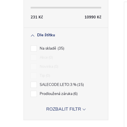
231
Kč
10990
Kč
Dle štítku
Na skladě
35
Akce
0
Novinka
0
Tip
0
SALECODE:LETO:3:%
15
Prodloužená záruka
6
ROZBALIT FILTR