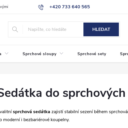
+420 733 640 565
a výměna zboží
Reklamace
Obchodní podmínky
Podmínky ochr
info@eshop-sanita.cz
HLEDAT
a
Sprchové sloupy
Sprchové sety
Spr
Sedátka do sprchových
valitní
sprchová sedátka
zajistí stabilní sezení během sprchov
o moderní i bezbariérové koupelny.