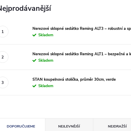
Nejprodávanější
Nerezové sklopné sedátko Reming ALT3 – robustní a spo
Skladem
Nerezové sklopné sedátko Reming ALT1 – bezpečné a k
Skladem
STAN koupelnová stolička, průměr 30cm, verde
Skladem
Ř
DOPORUČUJEME
NEJLEVNĚJŠÍ
NEJDRAŽŠÍ