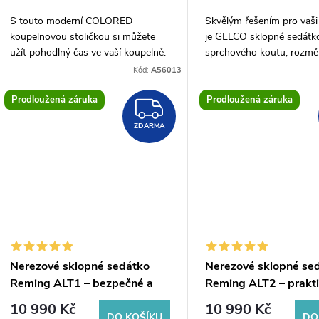
o
u
S touto moderní COLORED
Skvělým řešením pro vaši
d
koupelnovou stoličkou si můžete
je GELCO sklopné sedátk
k
užít pohodlný čas ve vaší koupelně.
sprchového koutu, rozmě
u
Díky svému designu a originální
32,5x32,5cm a v elegantní
Kód:
A56013
t
černé matné barvě bude skvěle
barvě. Toto sedátko je vy
k
doplňovat váš...
kvalitního materiálu,...
Prodloužená záruka
Prodloužená záruka
ZDARMA
ů
ZDARMA
t
ů
Nerezové sklopné sedátko
Nerezové sklopné se
Reming ALT1 – bezpečné a
Reming ALT2 – prakti
komfortní sezení do sprchy
bezpečné sezení do s
10 990 Kč
10 990 Kč
DO KOŠÍKU
DO