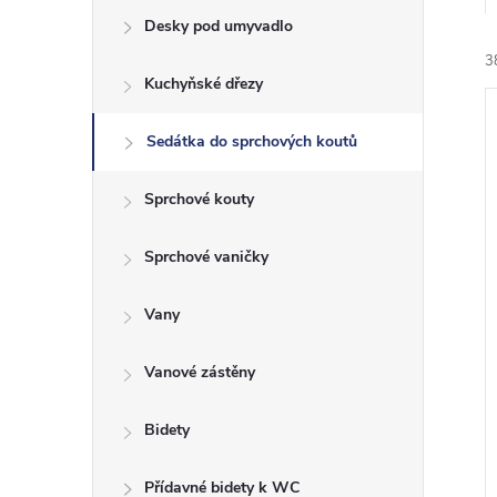
e
Desky pod umyvadlo
3
l
Kuchyňské dřezy
Sedátka do sprchových koutů
Sprchové kouty
í
Sprchové vaničky
i
Vany
Vanové zástěny
Bidety
Přídavné bidety k WC