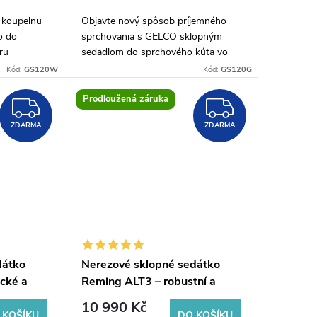
 koupelnu
Objavte nový spôsob príjemného
o do
sprchovania s GELCO sklopným
ru
sedadlom do sprchového kúta vo
 bílé
veľkosti 32,5x32,5cm. Toto moderné
Kód:
GS120W
Kód:
GS120G
robeno z
a praktické sedadlo v tmavom
odtieni šedej Vám...
Prodloužená záruka
ZDARMA
ZDARM
ZDARMA
ZDARMA
dátko
Nerezové sklopné sedátko
cké a
Reming ALT3 – robustní a
prchy
spolehlivé řešení do sprchy
10 990 Kč
 KOŠÍKU
DO KOŠÍKU