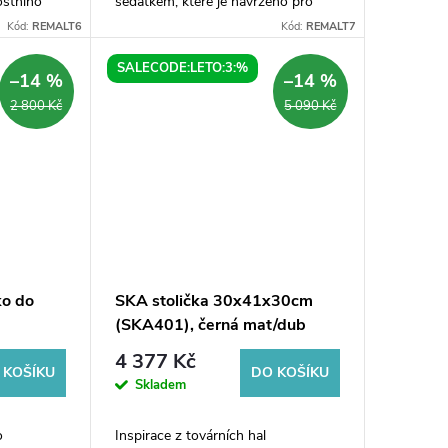
ostního
sedátkem, které je navrženo pro
 bezpečné
maximální stabilitu a komfort. Díky
Kód:
REMALT6
Kód:
REMALT7
. Nosnost
nosnosti 200 kg poskytuje
spolehlivou oporu,...
SALECODE:LETO:3:%
–14 %
–14 %
2 800 Kč
5 090 Kč
ko do
SKA stolička 30x41x30cm
(SKA401), černá mat/dub
4 377 Kč
 KOŠÍKU
DO KOŠÍKU
Skladem
o
Inspirace z továrních hal