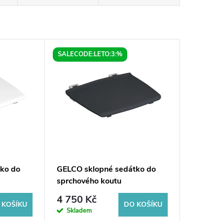
SALECODE:LETO:3:%
ko do
GELCO sklopné sedátko do
sprchového koutu
32,5x32,5cm, tmavě šedá
4 750 Kč
 KOŠÍKU
DO KOŠÍKU
Skladem