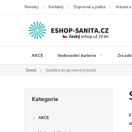
Přejít
Novinky
Kontakty
Dopravné a platba
Vrácení 
na
obsah
AKCE
Vodovodní baterie
Zrcadl
Domů
Sedátka do sprchových koutů
P
Přeskočit
Kategorie
kategorie
o
K
AKCE
s
d