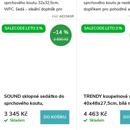
sprchového koutu 32x32,5cm,
sprchového koutu je nez
WPC, šedá – ideální doplněk pro
doplňkem pro pohodlné a
váš koupelnu!Nejedná se jen o
používání sprchového kou
Kód:
AE236GR
běžné sedátko do sprchového
rozměry 35x32,8cm jsou i
koutu. RAVO sklopné sedátko...
menší koupelny, kde...
SALECODE:LETO:3:%
SALECODE:LETO:3:%
–14 %
3 890 Kč
SOUND sklopné sedátko do
TRENDY koupelnová s
sprchového koutu,
40x48x27,5cm, bílá 
38x35,5cm, bílá
3 345 Kč
4 463 Kč
DO KOŠÍKU
DO
Skladem
Skladem