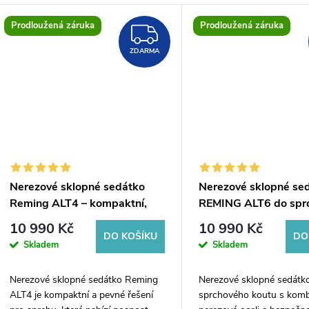
Prodloužená záruka
Prodloužená záruka
ZDARMA
ZDARMA
Nerezové sklopné sedátko
Nerezové sklopné se
Reming ALT4 – kompaktní,
REMING ALT6 do sprc
bezpečné a pevné do sprchy
nerez a bezpečnostní
10 990 Kč
10 990 Kč
DO KOŠÍKU
DO
Skladem
Skladem
Nerezové sklopné sedátko Reming
Nerezové sklopné sedátk
ALT4 je kompaktní a pevné řešení
sprchového koutu s komb