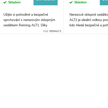
Skladem
Skladem
Užijte si pohodlné a bezpečné
Nerezové sklopné sedátk
sprchování s nerezovým sklopným
ALT2 je ideální volbou pr
sedátkem Reming ALT1. Díky
kdo hledá bezpečné a po
nosnosti 200 kg poskytuje stabilní
sezení ve sprše. S nosnos
Kód:
REMALT1
oporu a je vhodné pro seniory,
nabízí vynikající stabilitu a
osoby s omezenou...
komfort....