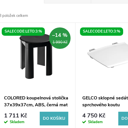
a
8
položek celkem
z
V
SALECODE:LETO:3:%
SALECODE:LETO:3:%
e
–14 %
ý
1 990 Kč
n
p
p
s
r
p
COLORED koupelnová stolička
GELCO sklopné sedát
o
37x39x37cm, ABS, černá mat
sprchového koutu
r
32,5x32,5cm, bílá
1 711 Kč
4 750 Kč
d
DO KOŠÍKU
DO
Skladem
Skladem