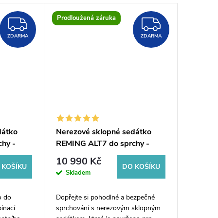
Prodloužená záruka
ZDARMA
ZDARM
ZDARMA
ZDARMA
dátko
Nerezové sklopné sedátko
hy -
REMING ALT7 do sprchy -
 sklo
pevné, bezpečné a úsporné
10 990 Kč
 KOŠÍKU
DO KOŠÍKU
Skladem
o do
Dopřejte si pohodlné a bezpečné
inací
sprchování s nerezovým sklopným