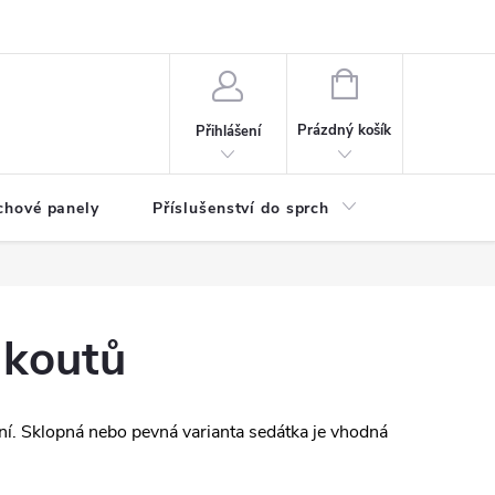
any osobních údajů
NÁKUPNÍ
KOŠÍK
Prázdný košík
Přihlášení
chové panely
Příslušenství do sprch
Umyvadla
 koutů
ání. Sklopná nebo pevná varianta sedátka je vhodná