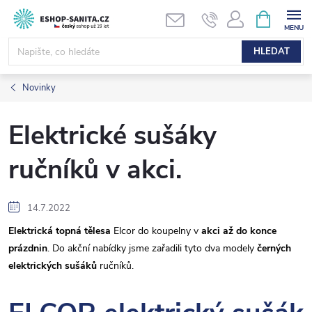
Přejít
NÁKUPNÍ
KOŠÍK
na
obsah
HLEDAT
Novinky
Elektrické sušáky
ručníků v akci.
14.7.2022
Elektrická topná tělesa
Elcor do koupelny v
akci až do konce
prázdnin
. Do akční nabídky jsme zařadili tyto dva modely
černých
elektrických sušáků
ručníků.