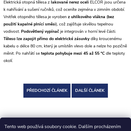
Elektrická otopná tělesa z
lakované nerez oceli
ELCOR jsou určena
k nahřívání a sušení ručníků, což oceníte zejména v zimním období.
Vnitřek otopného tělesa je vyroben
z uhlíkového vlákna
(
bez
použití kapalné plnící směsi
), což zajišťuje skvělou tepelnou
vodivost.
Podsvětlený vypínač
je integrován v horní levé části.
Těleso lze zapojit přímo do elektrické zásuvky
díky kroucenému
kabelu o délce 80 cm, který je umístěn vlevo dole a nelze ho pozičně
měnit.
Po nahřátí se
teplota pohybuje mezi 45 až 55 °C
dle teploty
okolí.
PŘEDCHOZÍ ČLÁNEK
DALŠÍ ČLÁNEK
Tento web používá soubory cookie. Dalším procházením