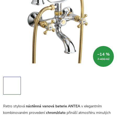
–14 %
7 490 Kč
Retro stylová
nástěnná vanová baterie ANTEA
v elegantním
kombinovaném provedení
chrom/zlato
přináší atmosféru minulých