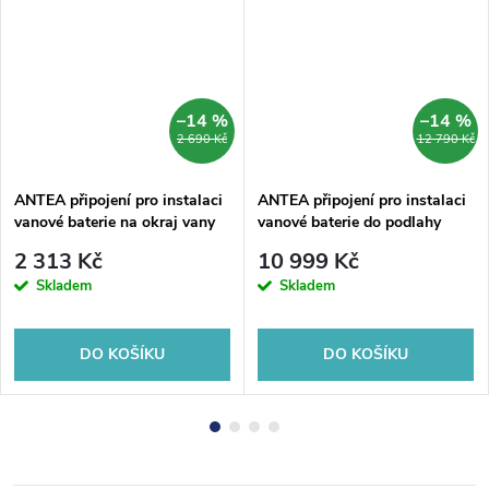
–14 %
–14 %
2 690 Kč
12 790 Kč
ANTEA připojení pro instalaci
ANTEA připojení pro instalaci
vanové baterie na okraj vany
vanové baterie do podlahy
(pár), chrom
(pár), chrom
2 313 Kč
10 999 Kč
Skladem
Skladem
DO KOŠÍKU
DO KOŠÍKU