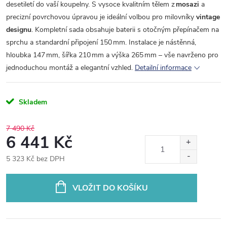
desetiletí do vaší koupelny. S vysoce kvalitním tělem z
mosazi
a
precizní povrchovou úpravou je ideální volbou pro milovníky
vintage
designu
. Kompletní sada obsahuje baterii s otočným přepínačem na
sprchu a standardní připojení 150 mm. Instalace je nástěnná,
hloubka 147 mm, šířka 210 mm a výška 265 mm – vše navrženo pro
jednoduchou montáž a elegantní vzhled.
Detailní informace
Skladem
7 490 Kč
6 441 Kč
5 323 Kč bez DPH
Měrná
cena:
VLOŽIT DO KOŠÍKU