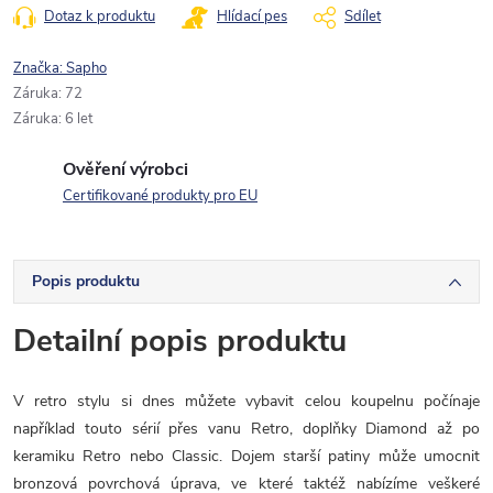
Dotaz k produktu
Hlídací pes
Sdílet
Značka:
Sapho
Záruka
:
72
Záruka
:
6 let
Ověření výrobci
Certifikované produkty pro EU
Popis produktu
Detailní popis produktu
V retro stylu si dnes můžete vybavit celou koupelnu počínaje
například touto sérií přes vanu Retro,
doplňky Diamond až po
keramiku Retro nebo Classic. Dojem starší patiny může umocnit
bronzová povrchová úprava, ve které taktéž nabízíme veškeré