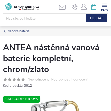
Přejít
NÁKUPNÍ
KOŠÍK
na
obsah
HLEDAT
Vanové baterie
ANTEA nástěnná vanová
baterie kompletní,
chrom/zlato
Podrobnosti hodnocení
Neohodnoceno
Kód produktu:
3012
SALECODE:LETO:3:%