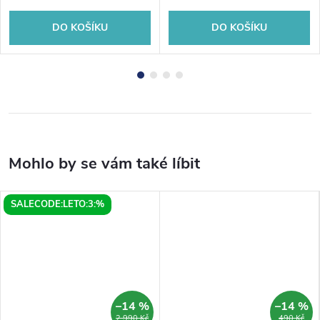
DO KOŠÍKU
DO KOŠÍKU
SALECODE:LETO:3:%
–14 %
–14 %
2 990 Kč
490 Kč