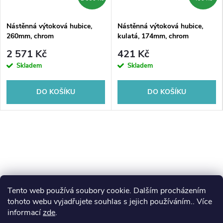
Nástěnná výtoková hubice,
Nástěnná výtoková hubice,
260mm, chrom
kulatá, 174mm, chrom
2 571 Kč
421 Kč
Skladem
Skladem
DO KOŠÍKU
DO KOŠÍKU
Tento web používá soubory cookie. Dalším procházením
Z
koupelny-sanita.cz
kupelne-online.sk
tohoto webu vyjadřujete souhlas s jejich používáním.. Více
informací
zde
.