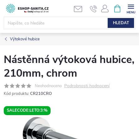
Přejít
NÁKUPNÍ
KOŠÍK
na
obsah
HLEDAT
Výtokové hubice
Nástěnná výtoková hubice,
210mm, chrom
Podrobnosti hodnocení
Neohodnoceno
Kód produktu:
CR210CRO
SALECODE:LETO:3:%