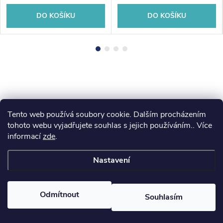
DO KOŠÍKU
DO KOŠÍKU
Tento web používá soubory cookie. Dalším procházením
Z
tohoto webu vyjadřujete souhlas s jejich používáním.. Více
koupelny-sanita.cz
kupelne-online.sk
informací
zde
.
á
Nastavení
p
Copyright 2026
eshopsanita.cz
. Všechna práva vyhrazena.
a
Odmítnout
Souhlasím
Vytvořil Shoptet