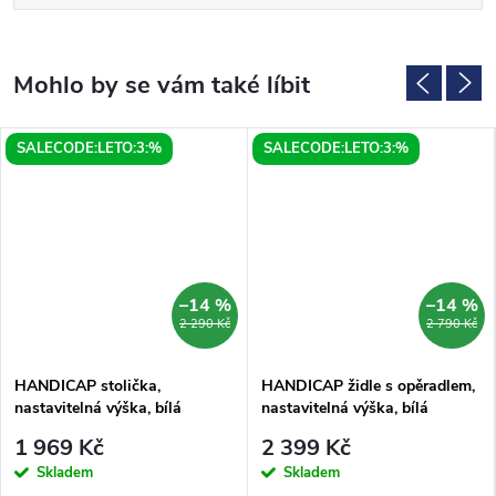
SALECODE:LETO:3:%
SALECODE:LETO:3:%
–14 %
–14 %
2 290 Kč
2 790 Kč
HANDICAP stolička,
HANDICAP židle s opěradlem,
nastavitelná výška, bílá
nastavitelná výška, bílá
1 969 Kč
2 399 Kč
Skladem
Skladem