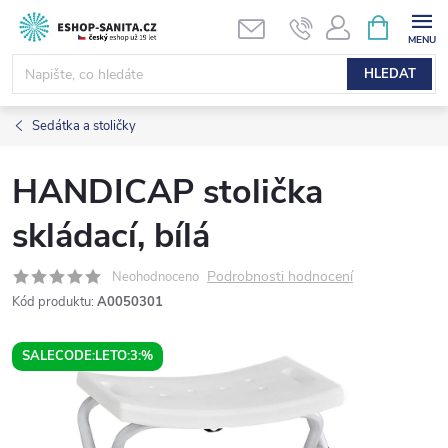
Přejít
NÁKUPNÍ
KOŠÍK
na
obsah
HLEDAT
Sedátka a stoličky
HANDICAP stolička
skládací, bílá
Podrobnosti hodnocení
Neohodnoceno
Kód produktu:
A0050301
SALECODE:LETO:3:%