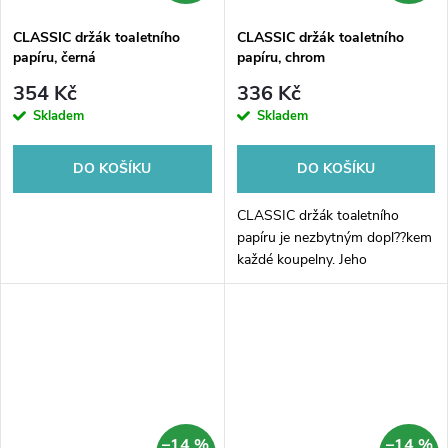
CLASSIC držák toaletního
CLASSIC držák toaletního
papíru, černá
papíru, chrom
354 Kč
336 Kč
Skladem
Skladem
DO KOŠÍKU
DO KOŠÍKU
CLASSIC držák toaletního
papíru je nezbytným dopl??kem
každé koupelny. Jeho
jednoduchý a elegantní design
v chromovém provedení se
hodí do každého interiéru a
zárove?? zajišťuje...
–14 %
–14 %