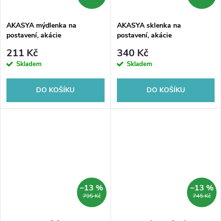
ů
ů
AKASYA mýdlenka na
AKASYA sklenka na
postavení, akácie
postavení, akácie
211 Kč
340 Kč
Skladem
Skladem
DO KOŠÍKU
DO KOŠÍKU
–13 %
–13 %
795 Kč
745 Kč