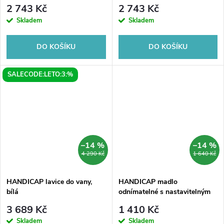
černá
chrom/bílá
2 743 Kč
2 743 Kč
Skladem
Skladem
DO KOŠÍKU
DO KOŠÍKU
SALECODE:LETO:3:%
–14 %
–14 %
4 290 Kč
1 640 Kč
HANDICAP lavice do vany,
HANDICAP madlo
bílá
odnímatelné s nastavitelným
úhlem, bílá
3 689 Kč
1 410 Kč
Skladem
Skladem