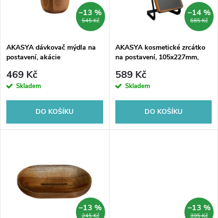
n
i
–13 %
–14 %
545 Kč
685 Kč
í
s
p
AKASYA dávkovač mýdla na
AKASYA kosmetické zrcátko
postavení, akácie
na postavení, 105x227mm,
p
černá/akácie
r
469 Kč
589 Kč
r
Skladem
Skladem
o
o
DO KOŠÍKU
DO KOŠÍKU
d
d
u
u
k
k
t
t
–13 %
–13 %
245 Kč
395 Kč