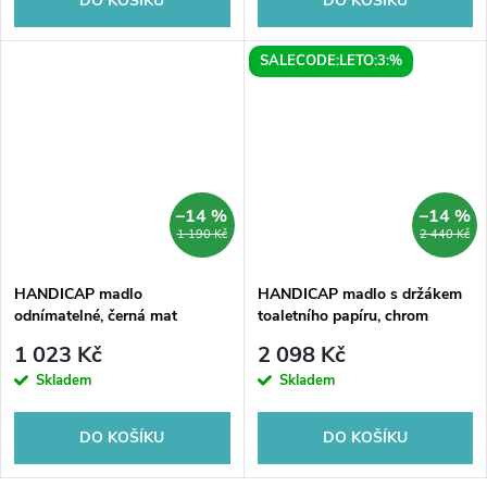
DO KOŠÍKU
DO KOŠÍKU
SALECODE:LETO:3:%
–14 %
–14 %
1 190 Kč
2 440 Kč
HANDICAP madlo
HANDICAP madlo s držákem
odnímatelné, černá mat
toaletního papíru, chrom
1 023 Kč
2 098 Kč
Skladem
Skladem
DO KOŠÍKU
DO KOŠÍKU