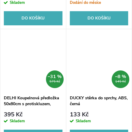
Skladem
Dodání do měsíce
DO KOŠÍKU
DO KOŠÍKU
–31 %
–8 %
575 Kč
145 Kč
DELHI Koupelnová předložka
DUCKY stěrka do sprchy, ABS,
50x80cm s protiskluzem,
černá
100% polyester, béžová
395 Kč
133 Kč
Skladem
Skladem