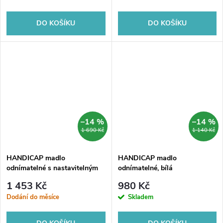
DO KOŠÍKU
DO KOŠÍKU
–14 %
–14 %
1 690 Kč
1 140 Kč
HANDICAP madlo
HANDICAP madlo
odnímatelné s nastavitelným
odnímatelné, bílá
úhlem, černá mat
1 453 Kč
980 Kč
Dodání do měsíce
Skladem