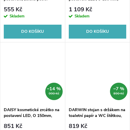
oboustranné, černá
555 Kč
1 109 Kč
Skladem
Skladem
DO KOŠÍKU
DO KOŠÍKU
–14 %
–7 %
990 Kč
890 Kč
DAISY kosmetické zrcátko na
DARWIN stojan s držákem na
postavení LED, O 150mm,
toaletní papír a WC štětkou,
oboustranné, chrom
hranatý, černá mat
851 Kč
819 Kč