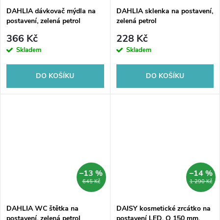
DAHLIA dávkovač mýdla na
DAHLIA sklenka na postavení,
postavení, zelená petrol
zelená petrol
366 Kč
228 Kč
Skladem
Skladem
DO KOŠÍKU
DO KOŠÍKU
–13 %
–14 %
645 Kč
1 290 Kč
DAHLIA WC štětka na
DAISY kosmetické zrcátko na
postavení, zelená petrol
postavení LED, O 150 mm,