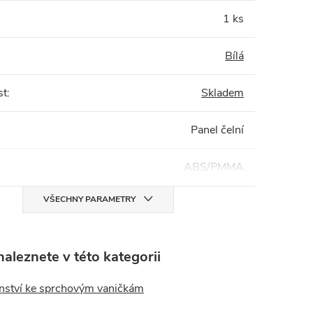
1 ks
Bílá
st
:
Skladem
Panel čelní
ABS/PMMA
VŠECHNY PARAMETRY
aleznete v této kategorii
enství ke sprchovým vaničkám