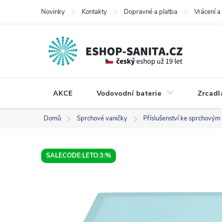
Přejít
Novinky
Kontakty
Dopravné a platba
Vrácení 
na
obsah
AKCE
Vodovodní baterie
Zrcadl
Domů
Sprchové vaničky
Příslušenství ke sprchovým
SALECODE:LETO:3:%