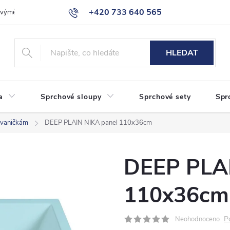
+420 733 640 565
a výměna zboží
Reklamace
Obchodní podmínky
Podmínky ochr
info@eshop-sanita.cz
HLEDAT
a
Sprchové sloupy
Sprchové sety
Spr
 vaničkám
DEEP PLAIN NIKA panel 110x36cm
DEEP PLAI
110x36cm
P
Neohodnoceno