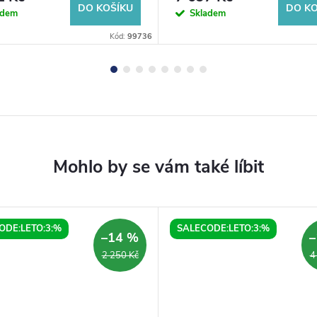
DO KOŠÍKU
DO KO
adem
Skladem
Kód:
99736
ODE:LETO:3:%
SALECODE:LETO:3:%
–14 %
–
2 250 Kč
4