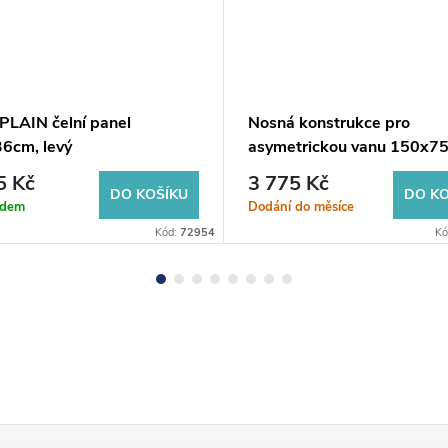
PLAIN čelní panel
Nosná konstrukce pro
6cm, levý
asymetrickou vanu 150x7
L/R
5 Kč
3 775 Kč
DO KOŠÍKU
DO KO
adem
Dodání do měsíce
Kód:
72954
Kó