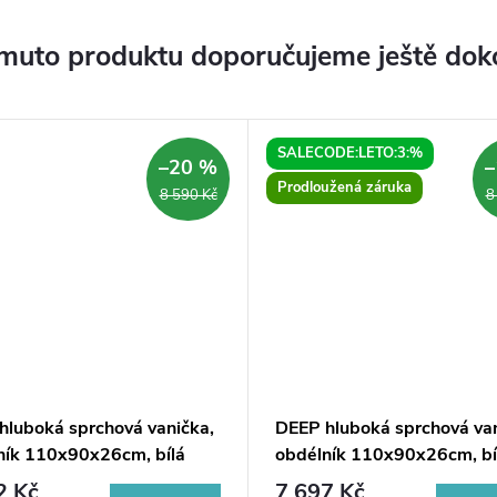
muto produktu doporučujeme ještě dok
SALECODE:LETO:3:%
–20 %
–
Prodloužená záruka
8 590 Kč
8
hluboká sprchová vanička,
DEEP hluboká sprchová van
ník 110x90x26cm, bílá
obdélník 110x90x26cm, bí
2 Kč
7 697 Kč