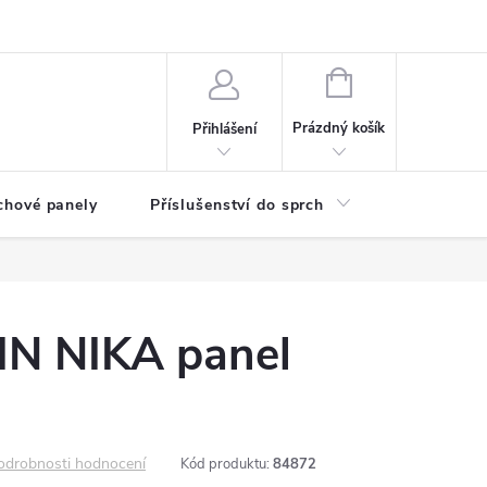
any osobních údajů
NÁKUPNÍ
KOŠÍK
Prázdný košík
Přihlášení
chové panely
Příslušenství do sprch
Umyvadla
N NIKA panel
odrobnosti hodnocení
Kód produktu:
84872