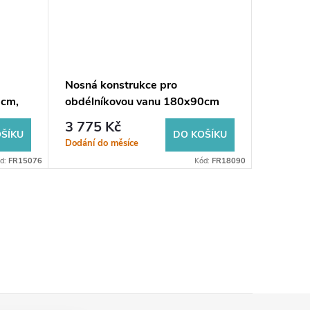
Nosná konstrukce pro
UNIVER
5cm,
obdélníkovou vanu 180x90cm
75x100
3 775 Kč
4 979
ŠÍKU
DO KOŠÍKU
Dodání do měsíce
Dodání do
d:
FR15076
Kód:
FR18090