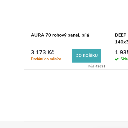
AURA 70 rohový panel, bílá
DEEP 
140x3
3 173 Kč
1 93
KOŠÍKU
DO KOŠÍKU
Dodání do měsíce
Skl
Kód:
83659
Kód:
42691
Z