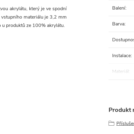
Balení
:
ou akrylátu, který je ve spodní
a vstupního materiálu je 3,2 mm
Barva
:
ko u produktů ze 100% akrylátu.
Dostupno
Instalace
:
Materiál
:
Produkt n
Přísluš