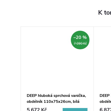
K to
–10 %
–20 %
7 690 Kč
7 090 Kč
nička
DEEP hluboká sprchová vanička,
DEEP 
iček,
obdélník 110x75x26cm, bílá
obdél
5 672 Kč
6 87