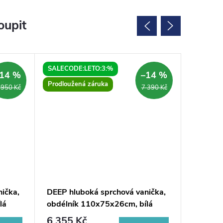
oupit
SALECODE:LETO:3:%
SALECOD
14 %
–14 %
Prodloužená záruka
Prodlouž
 950 Kč
7 390 Kč
ička,
DEEP hluboká sprchová vanička,
DEEP hl
lá
obdélník 110x75x26cm, bílá
s konstr
110x75x
6 355 Kč
10 27