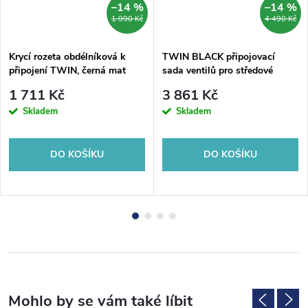
–14 %
–14 %
1 990 Kč
4 490 Kč
Krycí rozeta obdélníková k
TWIN BLACK připojovací
připojení TWIN, černá mat
sada ventilů pro středové
připojení, černá mat
1 711 Kč
3 861 Kč
Skladem
Skladem
DO KOŠÍKU
DO KOŠÍKU