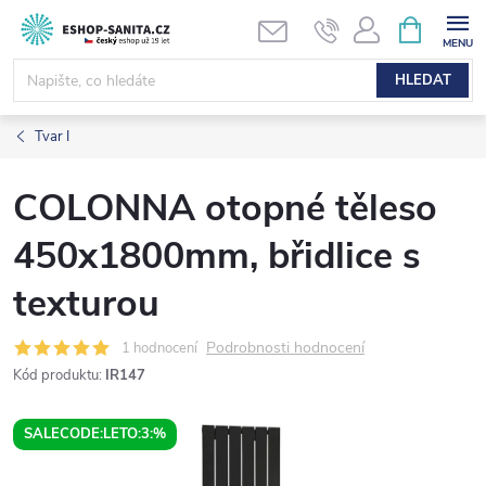
Přejít
NÁKUPNÍ
KOŠÍK
na
obsah
HLEDAT
Tvar I
COLONNA otopné těleso
450x1800mm, břidlice s
texturou
Podrobnosti hodnocení
1 hodnocení
Kód produktu:
IR147
SALECODE:LETO:3:%