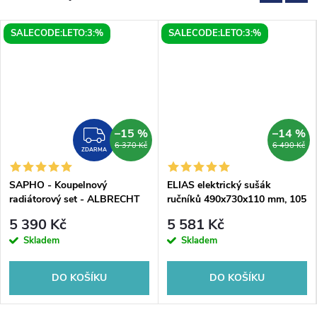
SALECODE:LETO:3:%
SALECODE:LETO:3:%
–15 %
–14 %
MA
ZDARMA
6 370 Kč
6 490 Kč
ZDARMA
SAPHO - Koupelnový
ELIAS elektrický sušák
radiátorový set - ALBRECHT
ručníků 490x730x110 mm, 105
500x1250 mm, připojovací
W, bílá mat
5 390 Kč
5 581 Kč
sada, krycí rozety, středové
Skladem
Skladem
připojení, Bílá
DO KOŠÍKU
DO KOŠÍKU