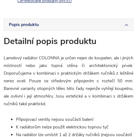
Certifikované produkty pro EU
Popis produktu
Detailní popis produktu
Lamelový radiátor COLONNA je určen nejen do koupelen, ale i jiných
místností nebo jako topná stěna či architektonický prvek.
Doporučujeme v kombinaci s praktickým držákem ručníků z leštěné
nerez oceli. Pouze se středovým připojením s roztečí 50 mm.
Barevné varianty otopných těles této řady nejenže vyhřejí koupelnu,
ale ovlivní i její atmosféru. Jsou estetické a v kombinaci s držákem
ručníků také praktické.
Připojovací ventily nejsou součástí balení
K radiátorům nelze použít elektrickou topnou tyč
Na radiátor lze umístit 1 až 2 držáky ručníků (nejsou součástí