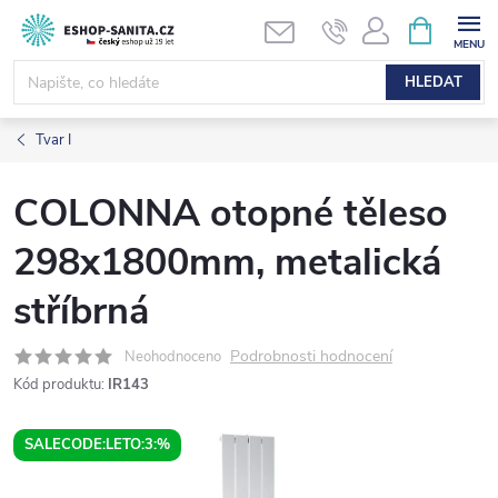
Přejít
NÁKUPNÍ
KOŠÍK
na
obsah
HLEDAT
Tvar I
COLONNA otopné těleso
298x1800mm, metalická
stříbrná
Podrobnosti hodnocení
Neohodnoceno
Kód produktu:
IR143
SALECODE:LETO:3:%