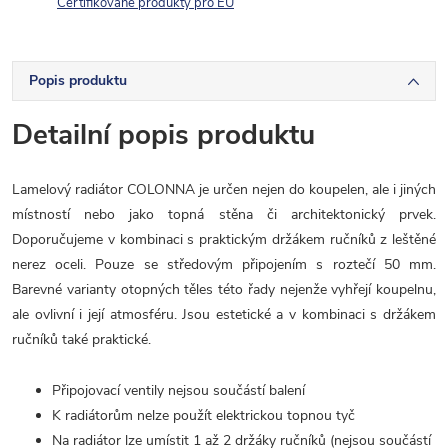
Certifikované produkty pro EU
Popis produktu
Detailní popis produktu
Lamelový radiátor COLONNA je určen nejen do koupelen, ale i jiných
místností nebo jako topná stěna či architektonický prvek.
Doporučujeme v kombinaci s praktickým držákem ručníků z leštěné
nerez oceli. Pouze se středovým připojením s roztečí 50 mm.
Barevné varianty otopných těles této řady nejenže vyhřejí koupelnu,
ale ovlivní i její atmosféru. Jsou estetické a v kombinaci s držákem
ručníků také praktické.
Připojovací ventily nejsou součástí balení
K radiátorům nelze použít elektrickou topnou tyč
Na radiátor lze umístit 1 až 2 držáky ručníků (nejsou součástí