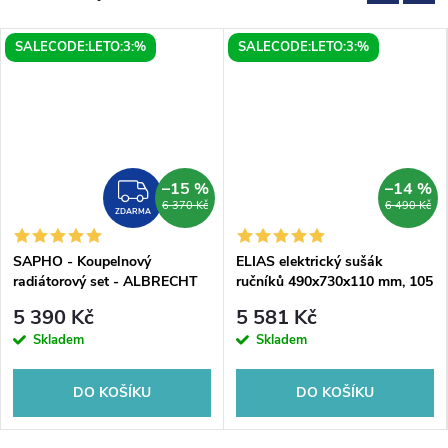
SALECODE:LETO:3:%
SALECODE:LETO:3:%
–15 %
–14 %
MA
ZDARMA
6 370 Kč
6 490 Kč
ZDARMA
SAPHO - Koupelnový
ELIAS elektrický sušák
radiátorový set - ALBRECHT
ručníků 490x730x110 mm, 105
500x1250 mm, připojovací
W, bílá mat
5 390 Kč
5 581 Kč
sada, krycí rozety, středové
Skladem
Skladem
připojení, Bílá
DO KOŠÍKU
DO KOŠÍKU