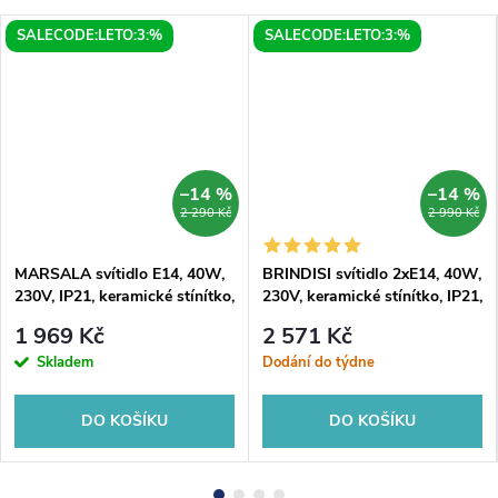
SALECODE:LETO:3:%
SALECODE:LETO:3:%
–14 %
–14 %
2 290 Kč
2 990 Kč
MARSALA svítidlo E14, 40W,
BRINDISI svítidlo 2xE14, 40W,
230V, IP21, keramické stínítko,
230V, keramické stínítko, IP21,
bronz
bronz
1 969 Kč
2 571 Kč
Skladem
Dodání do týdne
DO KOŠÍKU
DO KOŠÍKU