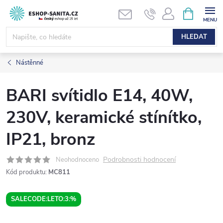
Přejít
NÁKUPNÍ
KOŠÍK
na
obsah
HLEDAT
Nástěnné
BARI svítidlo E14, 40W,
230V, keramické stínítko,
IP21, bronz
Podrobnosti hodnocení
Neohodnoceno
Kód produktu:
MC811
SALECODE:LETO:3:%