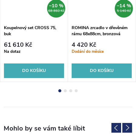
–10 %
–14 %
68 860 Kč
5 140 Kč
Koupelnový set CROSS 75,
ROMINA zrcadlo v dřevěném
buk
rámu 68x88cm, bronzová
patina
61 610 Kč
4 420 Kč
Na dotaz
Dodání do měsíce
DO KOŠÍKU
DO KOŠÍKU