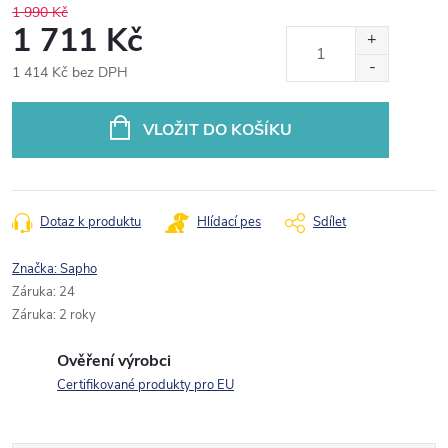
1 990 Kč
1 711 Kč
1 414 Kč bez DPH
Měrná
cena:
VLOŽIT DO KOŠÍKU
Dotaz k produktu
Hlídací pes
Sdílet
Značka:
Sapho
Záruka
:
24
Záruka
:
2 roky
Ověření výrobci
Certifikované produkty pro EU