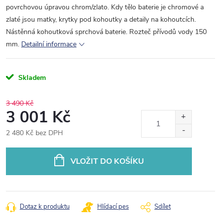
povrchovou úpravou chrom/zlato. Kdy tělo baterie je chromové a
zlaté jsou matky, krytky pod kohoutky a detaily na kohoutcích.
Nástěnná kohoutková sprchová baterie. Rozteč přívodů vody 150
mm.
Detailní informace
Skladem
3 490 Kč
3 001 Kč
2 480 Kč bez DPH
Měrná
cena:
VLOŽIT DO KOŠÍKU
Dotaz k produktu
Hlídací pes
Sdílet