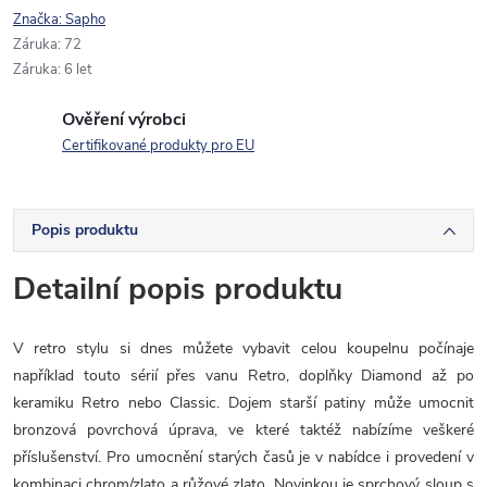
Značka:
Sapho
Záruka
:
72
Záruka
:
6 let
Ověření výrobci
Certifikované produkty pro EU
Popis produktu
Detailní popis produktu
V retro stylu si dnes můžete vybavit celou koupelnu počínaje
například touto sérií přes vanu Retro,
doplňky Diamond až po
keramiku Retro nebo Classic. Dojem starší patiny může umocnit
bronzová povrchová úprava, ve které taktéž nabízíme veškeré
příslušenství. Pro umocnění starých časů je v nabídce i provedení v
kombinaci chrom/zlato a růžové zlato. Novinkou je sprchový sloup s