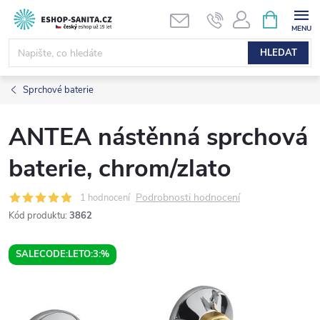
Přejít
NÁKUPNÍ
KOŠÍK
na
obsah
HLEDAT
Sprchové baterie
ANTEA nástěnná sprchová
baterie, chrom/zlato
Podrobnosti hodnocení
1 hodnocení
Kód produktu:
3862
SALECODE:LETO:3:%