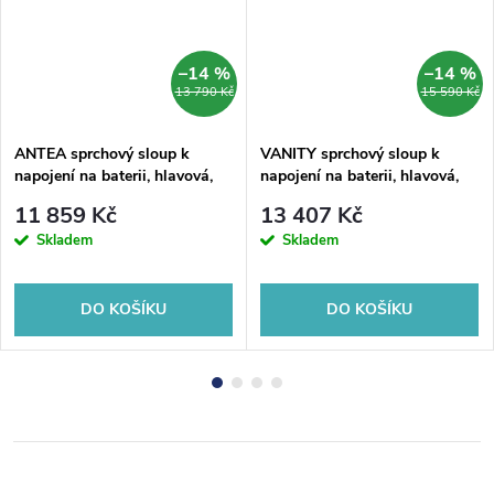
–14 %
–14 %
13 790 Kč
15 590 Kč
ANTEA sprchový sloup k
VANITY sprchový sloup k
napojení na baterii, hlavová,
napojení na baterii, hlavová,
ruční sprcha, chrom
ruční sprcha, chrom
11 859 Kč
13 407 Kč
Skladem
Skladem
DO KOŠÍKU
DO KOŠÍKU