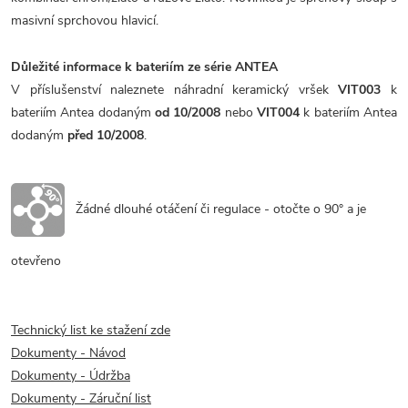
masivní sprchovou hlavicí.
Důležité informace k bateriím ze série ANTEA
V příslušenství naleznete náhradní keramický vršek
VIT003
k
bateriím Antea dodaným
od 10/2008
nebo
VIT004
k bateriím Antea
dodaným
před 10/2008
.
Žádné dlouhé otáčení či regulace - otočte o 90° a je
otevřeno
Technický list ke stažení zde
Dokumenty - Návod
Dokumenty - Údržba
Dokumenty - Záruční list