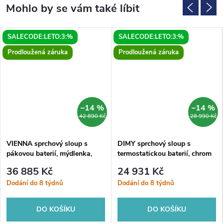
SALECODE:LETO:3:%
SALECODE:LETO:3:%
Prodloužená záruka
Prodloužená záruka
–14 %
–14 %
42 890 Kč
28 990 Kč
VIENNA sprchový sloup s
DIMY sprchový sloup s
pákovou baterií, mýdlenka,
termostatickou baterií, chrom
1267mm, chrom
36 885 Kč
24 931 Kč
Dodání do 8 týdnů
Dodání do 8 týdnů
DO KOŠÍKU
DO KOŠÍKU