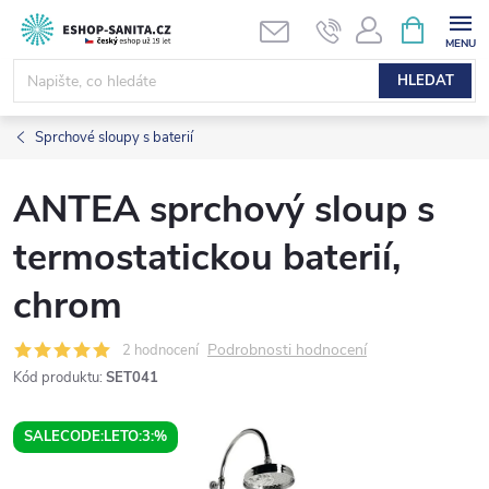
Přejít
NÁKUPNÍ
KOŠÍK
na
obsah
HLEDAT
Sprchové sloupy s baterií
ANTEA sprchový sloup s
termostatickou baterií,
chrom
Podrobnosti hodnocení
2 hodnocení
Kód produktu:
SET041
SALECODE:LETO:3:%