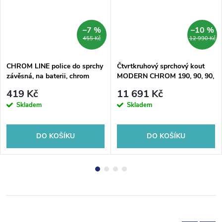
–7 %
–10 %
455 Kč
12 990 Kč
CHROM LINE police do sprchy
Čtvrtkruhový sprchový kout
závěsná, na baterii, chrom
MODERN CHROM 190, 90, 90,
190, Univerzální Levé / Pravé,
419 Kč
11 691 Kč
Fume bezpečnostní sklo - 6
Skladem
Skladem
mm, Chrom/Leštěný hliník
(ALU)
DO KOŠÍKU
DO KOŠÍKU