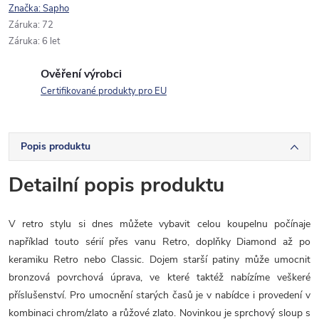
Značka:
Sapho
Záruka
:
72
Záruka
:
6 let
Ověření výrobci
Certifikované produkty pro EU
Popis produktu
Detailní popis produktu
V retro stylu si dnes můžete vybavit celou koupelnu počínaje
například touto sérií přes vanu Retro,
doplňky Diamond až po
keramiku Retro nebo Classic. Dojem starší patiny může umocnit
bronzová povrchová úprava, ve které taktéž nabízíme veškeré
příslušenství. Pro umocnění starých časů je v nabídce i provedení v
kombinaci chrom/zlato a růžové zlato. Novinkou je sprchový sloup s