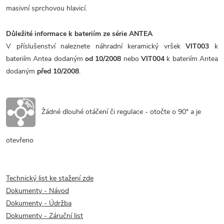
masivní sprchovou hlavicí.
Důležité informace k bateriím ze série ANTEA
V příslušenství naleznete náhradní keramický vršek
VIT003
k
bateriím Antea dodaným
od 10/2008
nebo
VIT004
k bateriím Antea
dodaným
před 10/2008
.
Žádné dlouhé otáčení či regulace - otočte o 90° a je
otevřeno
Technický list ke stažení zde
Dokumenty - Návod
Dokumenty - Údržba
Dokumenty - Záruční list