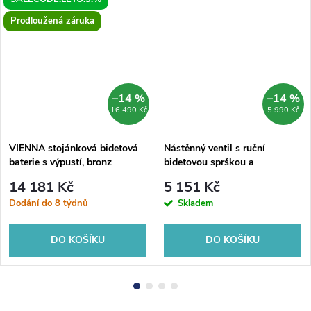
Prodloužená záruka
–14 %
–14 %
16 490 Kč
5 990 Kč
VIENNA stojánková bidetová
Nástěnný ventil s ruční
baterie s výpustí, bronz
bidetovou sprškou a
bezpečnostní
14 181 Kč
5 151 Kč
pojistkou,kulatý,černá mat
Dodání do 8 týdnů
Skladem
DO KOŠÍKU
DO KOŠÍKU