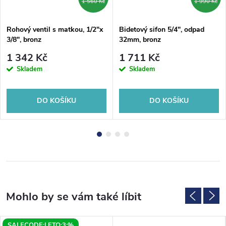
1 560 Kč
1 990 Kč
Rohový ventil s matkou, 1/2"x
Bidetový sifon 5/4", odpad
3/8", bronz
32mm, bronz
1 342 Kč
1 711 Kč
Skladem
Skladem
DO KOŠÍKU
DO KOŠÍKU
SALECODE:LETO:3:%