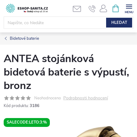
Přejít
NÁKUPNÍ
KOŠÍK
na
obsah
HLEDAT
Bidetové baterie
ANTEA stojánková
bidetová baterie s výpustí,
bronz
Podrobnosti hodnocení
Neohodnoceno
Kód produktu:
3186
SALECODE:LETO:3:%