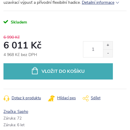
uzavírací výpusť a přívodní flexibilní hadice.
Detailní informace
Skladem
6 990 Kč
6 011 Kč
4 968 Kč bez DPH
Měrná
cena:
VLOŽIT DO KOŠÍKU
Dotaz k produktu
Hlídací pes
Sdílet
Značka:
Sapho
Záruka
:
72
Záruka
:
6 let