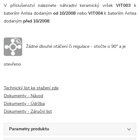
V příslušenství naleznete náhradní keramický vršek
VIT003
k
bateriím Antea dodaným
od 10/2008
nebo
VIT004
k bateriím Antea
dodaným
před 10/2008
.
Žádné dlouhé otáčení či regulace - otočte o 90° a je
otevřeno
Technický list ke stažení zde
Dokumenty - Návod
Dokumenty - Údržba
Dokumenty - Záruční list
Parametry produktu