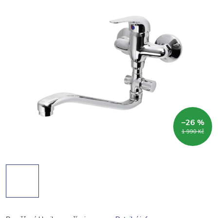
–26 %
1 990 Kč