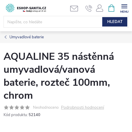
Přejít
NÁKUPNÍ
KOŠÍK
na
obsah
HLEDAT
Umyvadlové baterie
AQUALINE 35 nástěnná
umyvadlová/vanová
baterie, rozteč 100mm,
chrom
Podrobnosti hodnocení
Neohodnoceno
Kód produktu:
52140