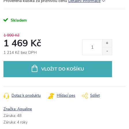
Prověřená klasika za příznivou cenu
Detailní informace
Skladem
1 990 Kč
1 469 Kč
1 214 Kč bez DPH
Měrná
cena:
VLOŽIT DO KOŠÍKU
Dotaz k produktu
Hlídací pes
Sdílet
Značka:
Aqualine
Záruka
:
48
Záruka
:
4 roky