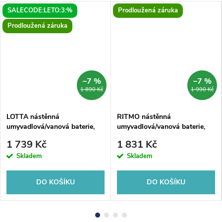
SALECODE:LETO:3:%
Prodloužená záruka
Prodloužená záruka
–7 %
–7 %
1 890 Kč
1 990 Kč
LOTTA nástěnná
RITMO nástěnná
umyvadlová/vanová baterie,
umyvadlová/vanová baterie,
chrom
chrom
1 739 Kč
1 831 Kč
Skladem
Skladem
DO KOŠÍKU
DO KOŠÍKU