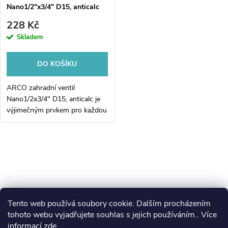
Nano1/2"x3/4" D15, anticalc
228 Kč
Skladem
DO KOŠÍKU
ARCO zahradní ventil
Nano1/2x3/4" D15, anticalc je
výjimečným prvkem pro každou
zahradu. S jeho pomocí budete
mít vždy dokonalou kontrolu
nad průtokem vody, díky
O
preciznímu...
v
l
Tento web používá soubory cookie. Dalším procházením
Z
á
koupelny-sanita.cz
kupelne-online.sk
tohoto webu vyjadřujete souhlas s jejich používáním.. Více
informací
zde
.