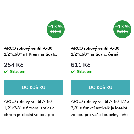
–13 %
–13 %
295 Kč
710 Kč
ARCO rohový ventil A-80
ARCO rohový ventil A-80
1/2"x3/8" s filtrem, anticalc,
1/2"x3/8", anticalc, černá
chrom
254 Kč
611 Kč
Skladem
Skladem
DO KOŠÍKU
DO KOŠÍKU
ARCO rohový ventil A-80
ARCO rohový ventil A-80 1/2 x
1/2"x3/8" s filtrom, anticalc,
3/8" s funkcí antikalk je ideální
chrom je ideální volbou pro
volbou pro vaše koupelny. Jeho
všechny, kteří hledají kvalitní a
inovativní design a černá barva
spolehlivý ventil pro koupelnu.
mu dodávají moderní vzhled,