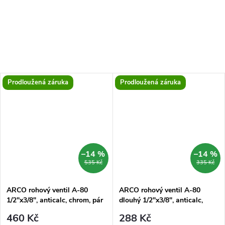
Tento rohový ventil je...
který se bude skvěle...
Prodloužená záruka
Prodloužená záruka
–14 %
–14 %
535 Kč
335 Kč
ARCO rohový ventil A-80
ARCO rohový ventil A-80
1/2"x3/8", anticalc, chrom, pár
dlouhý 1/2"x3/8", anticalc,
chrom
460 Kč
288 Kč