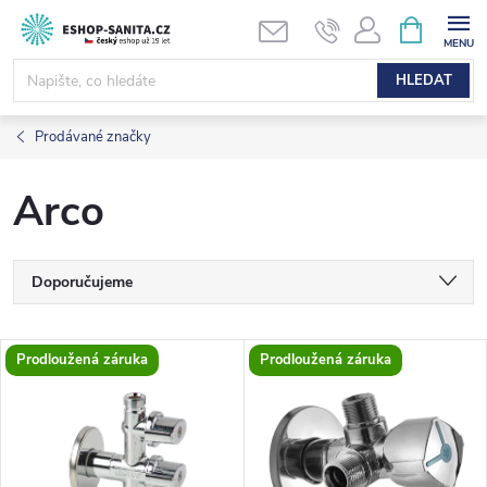
Přejít
NÁKUPNÍ
KOŠÍK
na
obsah
HLEDAT
Prodávané značky
Arco
Ř
Doporučujeme
a
Nejlevnější
V
Prodloužená záruka
Prodloužená záruka
Nejdražší
z
ý
Nejprodávanější
e
p
Abecedně