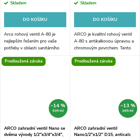
Skladem
Skladem
DO KOŠÍKU
DO KOŠÍKU
Arco rohový ventil A-80 je
ARCO je kvalitní rohový ventil
nejlepším řešením pro vaše
A-80 s antikalkovou úpravou a
potřeby v oblasti sanitárního
chromovým povrchem. Tento
vybavení. Tento ventil se
ventil je vhodný pro instalaci v
Prodloužená záruka
Prodloužená záruka
vyznačuje vysokou kvalitou,
koupelně, kuchyni nebo v
moderním designem a širokým
případě potřeby přívodu vody
spektrem...
do...
–14 %
–13 %
535 Kč
265 Kč
ARCO zahradní ventil Nano se
ARCO zahradní ventil
dvěma vývody 1/2"x3/4"x3/4",
Nano1/2"x1/2" D15, anticalc