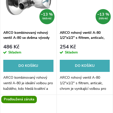
ů
ů
–13 %
–13 %
565 Kč
295 Kč
ARCO kombinovaný rohový
ARCO rohový ventil A-80
ventil A-80 se dvěma vývody
1/2"x1/2" s filtrem, anticalc,
1/2"x3/8"x3/8", anticalc
chrom
486 Kč
254 Kč
Skladem
Skladem
DO KOŠÍKU
DO KOŠÍKU
ARCO kombinovaný rohový
ARCO rohový ventil A-80
ventil A-80 je ideální volbou pro
1/2"x1/2" s filtrem, anticalc,
každého, kdo hledá kvalitní a
chrom je vynikající volbou pro
spolehlivý produkt pro úpravu
každého, kdo hledá kvalitní a
Prodloužená záruka
vody ve svém domě. Tento
spolehlivý ventil pro svou
ventil je vybaven dvěma vývody
koupelnu. S jeho rozměry
o...
1/2"x1/2"...