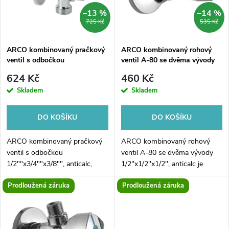
n
i
–13 %
–14 %
725 Kč
535 Kč
í
s
p
ARCO kombinovaný pračkový
ARCO kombinovaný rohový
ventil s odbočkou
ventil A-80 se dvěma vývody
p
1/2"x3/4"x3/8", anticalc, chrom
1/2"x1/2"x1/2", anticalc
r
624 Kč
460 Kč
r
Skladem
Skladem
o
o
DO KOŠÍKU
DO KOŠÍKU
d
d
ARCO kombinovaný pračkový
ARCO kombinovaný rohový
u
ventil s odbočkou
ventil A-80 se dvěma vývody
1/2""x3/4""x3/8"", anticalc,
1/2"x1/2"x1/2", anticalc je
u
chrom je kvalitním a praktickým
ideální volbou pro každého, kdo
k
Prodloužená záruka
Prodloužená záruka
doplňkem do vaší domácnosti.
hledá kvalitní a spolehlivý ventil
k
Tento ventil je vhodný pro
pro své sanitární zařízení....
t
instalaci na...
t