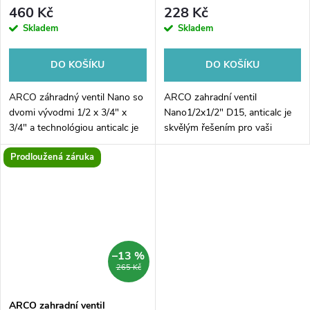
anticalc
460 Kč
228 Kč
Skladem
Skladem
DO KOŠÍKU
DO KOŠÍKU
ARCO záhradný ventil Nano so
ARCO zahradní ventil
dvomi vývodmi 1/2 x 3/4" x
Nano1/2x1/2" D15, anticalc je
3/4" a technológiou anticalc je
skvělým řešením pro vaši
ideálnym riešením pre vašu
zahradu. S jeho pomocí můžete
Prodloužená záruka
záhradu. Jeho kompaktný dizajn
snadno regulovat průtok vody a
a dvojité vývody umožňujú...
užívat si plný komfort při
zalévání či...
–13 %
265 Kč
ARCO zahradní ventil