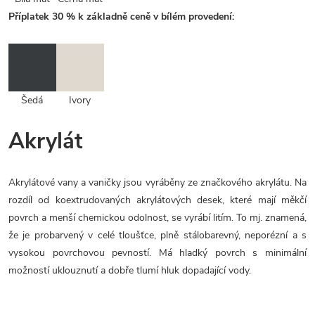
Příplatek 30 % k základně ceně v bílém provedení:
Šedá
Ivory
Akrylát
Akrylátové vany a vaničky jsou vyráběny ze značkového akrylátu. Na
rozdíl od koextrudovaných akrylátových desek, které mají měkčí
povrch a menší chemickou odolnost, se vyrábí litím. To mj. znamená,
že je probarvený v celé tloušťce, plně stálobarevný, neporézní a s
vysokou povrchovou pevností. Má hladký povrch s minimální
možností uklouznutí a dobře tlumí hluk dopadající vody.