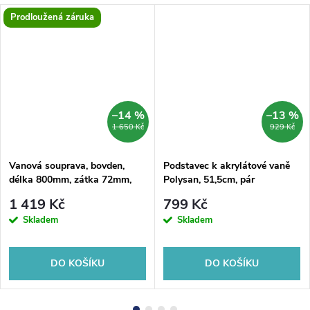
Prodloužená záruka
–14 %
–13 %
1 650 Kč
929 Kč
Vanová souprava, bovden,
Podstavec k akrylátové vaně
délka 800mm, zátka 72mm,
Polysan, 51,5cm, pár
chrom
1 419 Kč
799 Kč
Skladem
Skladem
DO KOŠÍKU
DO KOŠÍKU