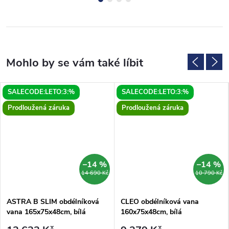
SALECODE:LETO:3:%
SALECODE:LETO:3:%
Prodloužená záruka
Prodloužená záruka
–14 %
–14 %
MA
14 690 Kč
10 790 Kč
ASTRA B SLIM obdélníková
CLEO obdélníková vana
vana 165x75x48cm, bílá
160x75x48cm, bílá