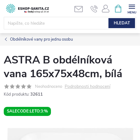
Přejít
NÁKUPNÍ
KOŠÍK
na
obsah
HLEDAT
Obdélníkové vany pro jednu osobu
ASTRA B obdélníková
vana 165x75x48cm, bílá
Podrobnosti hodnocení
Neohodnoceno
Kód produktu:
32611
SALECODE:LETO:3:%