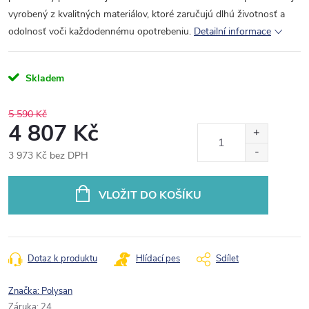
vyrobený z kvalitných materiálov, ktoré zaručujú dlhú životnosť a
odolnosť voči každodennému opotrebeniu.
Detailní informace
Skladem
5 590 Kč
4 807 Kč
3 973 Kč bez DPH
Měrná
cena:
VLOŽIT DO KOŠÍKU
Dotaz k produktu
Hlídací pes
Sdílet
Značka:
Polysan
Záruka
:
24