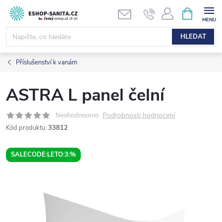
Přejít
NÁKUPNÍ
KOŠÍK
na
obsah
HLEDAT
Příslušenství k vanám
ASTRA L panel čelní
Podrobnosti hodnocení
Neohodnoceno
Kód produktu:
33812
SALECODE:LETO:3:%