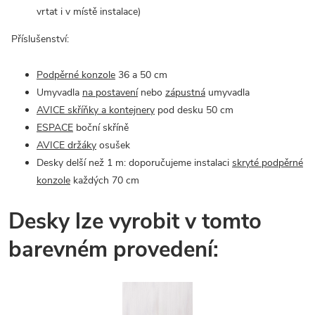
vrtat i v místě instalace)
Příslušenství:
Podpěrné konzole
36 a 50 cm
Umyvadla
na postavení
nebo
zápustná
umyvadla
AVICE skříňky a kontejnery
pod desku 50 cm
ESPACE
boční skříně
AVICE držáky
osušek
Desky delší než 1 m: doporučujeme instalaci
skryté podpěrné
konzole
každých 70 cm
Desky lze vyrobit v tomto
barevném provedení: