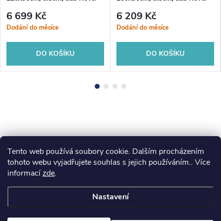
6 699 Kč
6 209 Kč
Dodání do měsíce
Dodání do měsíce
DO KOŠÍKU
DO KOŠÍKU
Tento web používá soubory cookie. Dalším procházením
Z
koupelny-sanita.cz
kupelne-online.sk
tohoto webu vyjadřujete souhlas s jejich používáním.. Více
informací
zde
.
á
Nastavení
p
Copyright 2026
eshopsanita.cz
. Všechna práva vyhrazena.