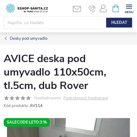
Přejít
NÁKUPNÍ
KOŠÍK
na
obsah
HLEDAT
Desky pod umyvadlo
AVICE deska pod
umyvadlo 110x50cm,
tl.5cm, dub Rover
Podrobnosti hodnocení
Neohodnoceno
Kód produktu:
AV114
SALECODE:LETO:3:%