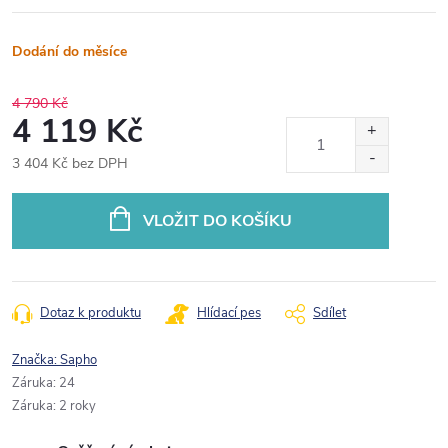
Dodání do měsíce
4 790 Kč
4 119 Kč
3 404 Kč bez DPH
Měrná
cena:
VLOŽIT DO KOŠÍKU
Dotaz k produktu
Hlídací pes
Sdílet
Značka:
Sapho
Záruka
:
24
Záruka
:
2 roky