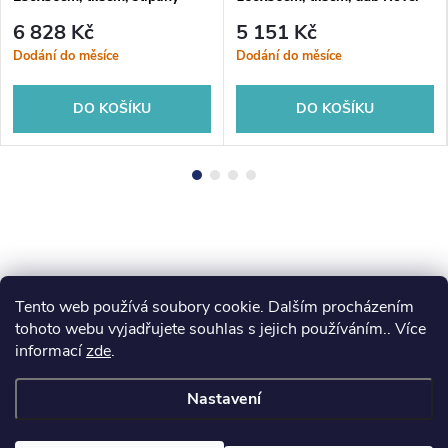
kámen
6 828 Kč
5 151 Kč
Dodání do měsíce
Dodání do měsíce
DO KOŠÍKU
DO KOŠÍKU
Tento web používá soubory cookie. Dalším procházením
Z
koupelny-sanita.cz
kupelne-online.sk
tohoto webu vyjadřujete souhlas s jejich používáním.. Více
informací
zde
.
á
Nastavení
p
Copyright 2026
eshopsanita.cz
. Všechna práva vyhrazena.