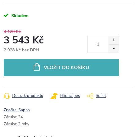
Skladem
4 120 Kč
3 543 Kč
2 928 Kč bez DPH
Měrná
cena:
VLOŽIT DO KOŠÍKU
Dotaz k produktu
Hlídací pes
Sdílet
Značka:
Sapho
Záruka
:
24
Záruka
:
2 roky