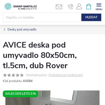
Přejít
NÁKUPNÍ
KOŠÍK
na
obsah
HLEDAT
Desky pod umyvadlo
AVICE deska pod
umyvadlo 80x50cm,
tl.5cm, dub Rover
Podrobnosti hodnocení
Neohodnoceno
Kód produktu:
AV084
SALECODE:LETO:3:%