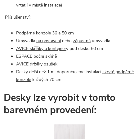
vrtat i v místě instalace)
Příslušenství:
Podpěrné konzole
36 a 50 cm
Umyvadla
na postavení
nebo
zápustná
umyvadla
AVICE skříňky a kontejnery
pod desku 50 cm
ESPACE
boční skříně
AVICE držáky
osušek
Desky delší než 1 m: doporučujeme instalaci
skryté podpěrné
konzole
každých 70 cm
Desky lze vyrobit v tomto
barevném provedení: