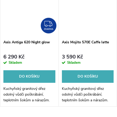
ZDARMA
ZDARMA
Axis Antiga 620 Night glow
Axis Mojito 570E Caffe latte
6 290 Kč
3 590 Kč
Skladem
Skladem
DO KOŠÍKU
DO KOŠÍKU
Kuchyňský granitový dřez
Kuchyňský granitový dřez
odolný vůdči poškrábání,
odolný vůdči poškrábání,
teplotním šokům a nárazům.
teplotním šokům a nárazům.
Směs přírodní pryskyřice a
Směs přírodní pryskyřice a
hustého granitu.
hustého granitu.