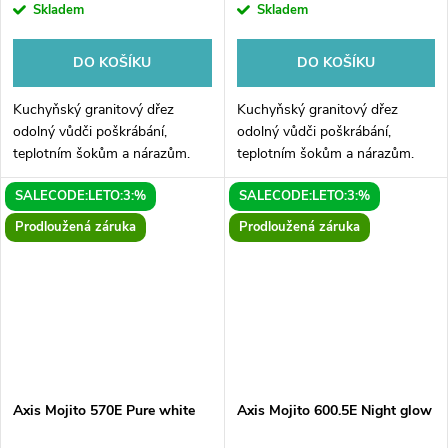
Skladem
Skladem
DO KOŠÍKU
DO KOŠÍKU
Kuchyňský granitový dřez
Kuchyňský granitový dřez
odolný vůdči poškrábání,
odolný vůdči poškrábání,
teplotním šokům a nárazům.
teplotním šokům a nárazům.
Směs přírodní pryskyřice a
Směs přírodní pryskyřice a
SALECODE:LETO:3:%
SALECODE:LETO:3:%
hustého granitu.
hustého granitu.
Prodloužená záruka
Prodloužená záruka
Axis Mojito 570E Pure white
Axis Mojito 600.5E Night glow