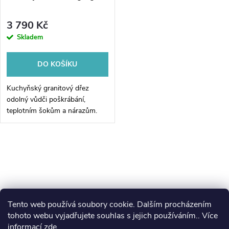
3 790 Kč
Skladem
DO KOŠÍKU
Kuchyňský granitový dřez
odolný vůdči poškrábání,
teplotním šokům a nárazům.
Směs přírodní pryskyřice a
hustého granitu.
O
v
l
Tento web používá soubory cookie. Dalším procházením
Z
á
koupelny-sanita.cz
kupelne-online.sk
tohoto webu vyjadřujete souhlas s jejich používáním.. Více
informací
zde
.