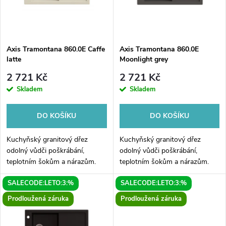
n
i
í
s
p
Axis Tramontana 860.0E Caffe
Axis Tramontana 860.0E
latte
Moonlight grey
p
r
2 721 Kč
2 721 Kč
r
Skladem
Skladem
o
o
DO KOŠÍKU
DO KOŠÍKU
d
d
Kuchyňský granitový dřez
Kuchyňský granitový dřez
u
odolný vůdči poškrábání,
odolný vůdči poškrábání,
teplotním šokům a nárazům.
teplotním šokům a nárazům.
u
Směs přírodní pryskyřice a
Směs přírodní pryskyřice a
k
SALECODE:LETO:3:%
SALECODE:LETO:3:%
hustého granitu.
hustého granitu.
k
Prodloužená záruka
Prodloužená záruka
t
t