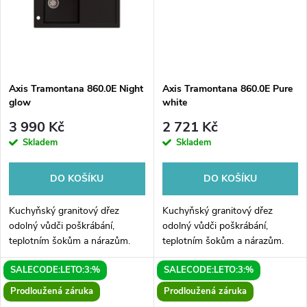
ů
ů
Axis Tramontana 860.0E Night
Axis Tramontana 860.0E Pure
glow
white
3 990 Kč
2 721 Kč
Skladem
Skladem
DO KOŠÍKU
DO KOŠÍKU
Kuchyňský granitový dřez
Kuchyňský granitový dřez
odolný vůdči poškrábání,
odolný vůdči poškrábání,
teplotním šokům a nárazům.
teplotním šokům a nárazům.
Směs přírodní pryskyřice a
Směs přírodní pryskyřice a
SALECODE:LETO:3:%
SALECODE:LETO:3:%
hustého granitu.
hustého granitu.
Prodloužená záruka
Prodloužená záruka