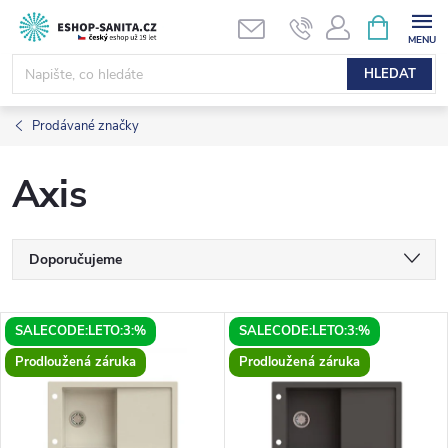
Přejít
NÁKUPNÍ
KOŠÍK
na
obsah
HLEDAT
Prodávané značky
Axis
Ř
Doporučujeme
a
Nejlevnější
V
SALECODE:LETO:3:%
SALECODE:LETO:3:%
Nejdražší
z
Prodloužená záruka
Prodloužená záruka
ý
Nejprodávanější
e
p
Abecedně