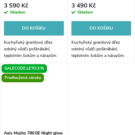
3 590 Kč
3 490 Kč
Skladem
Skladem
DO KOŠÍKU
DO KOŠÍKU
Kuchyňský granitový dřez
Kuchyňský granitový dřez
odolný vůdči poškrábání,
odolný vůdči poškrábání,
teplotním šokům a nárazům.
teplotním šokům a nárazům.
Směs přírodní pryskyřice a
Směs přírodní pryskyřice a
SALECODE:LETO:3:%
hustého granitu.
hustého granitu.
Prodloužená záruka
Axis Mojito 780.0E Night glow